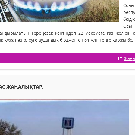
Соны
респ
бюдж
Ос
ндырылатын Тереңөзек кентіндегі 22 мекемеге газ желісін қ
қ құжат әзірлеуге аудандық бюджеттен 64 млн.теңге қаржы бөлі
Жаңа
АС ЖАҢАЛЫҚТАР: