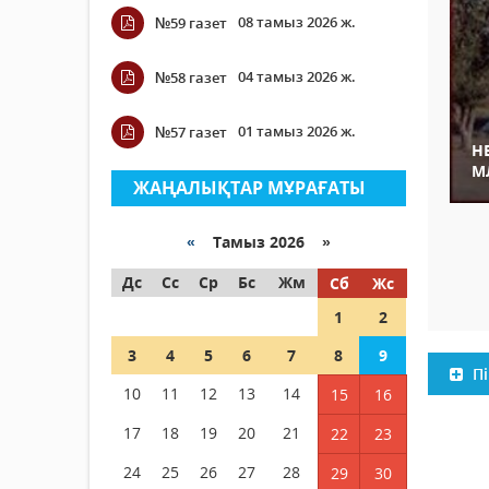
08 тамыз 2026 ж.
№59 газет
04 тамыз 2026 ж.
№58 газет
01 тамыз 2026 ж.
№57 газет
Н
М
ЖАҢАЛЫҚТАР МҰРАҒАТЫ
«
Тамыз 2026 »
Дс
Сс
Ср
Бс
Жм
Сб
Жс
1
2
3
4
5
6
7
8
9
Пі
10
11
12
13
14
15
16
17
18
19
20
21
22
23
24
25
26
27
28
29
30