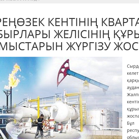
РЕҢӨЗЕК КЕНТІНІҢ КВАРТА
БЫРЛАРЫ ЖЕЛІСІНІҢ ҚҰ
МЫСТАРЫН ЖҮРГІЗУ ЖО
Сырд
келет
қарқы
аудан
Жалп
кент
құр
жосп
Бұл
респ
облы