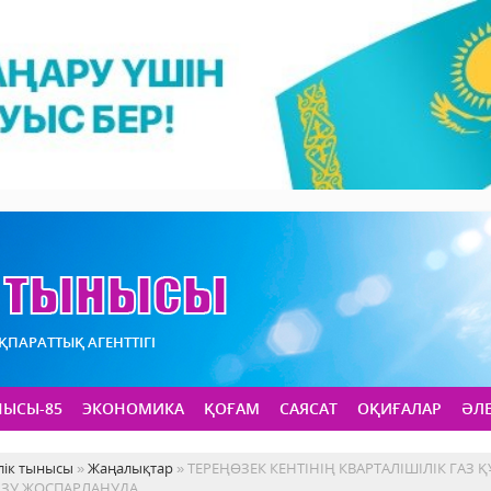
АҚПАРАТТЫҚ АГЕНТТІГІ
НЫСЫ-85
ЭКОНОМИКА
ҚОҒАМ
САЯСАТ
ОҚИҒАЛАР
ӘЛ
лік тынысы
»
Жаңалықтар
» ТЕРЕҢӨЗЕК КЕНТІНІҢ КВАРТАЛІШІЛІК ГА
ІЗУ ЖОСПАРЛАНУДА