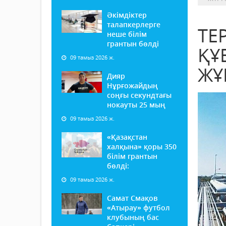
Әкімдіктер
талапкерлерге
ТЕ
неше білім
грантын бөлді
ҚҰ
09 тамыз 2026 ж.
ЖҰ
Дияр
Нұрғожайдың
соңғы секундтағы
нокауты 25 мың
09 тамыз 2026 ж.
«Қазақстан
халқына» қоры 350
білім грантын
бөлді:
09 тамыз 2026 ж.
Самат Смақов
«Атырау» футбол
клубының бас