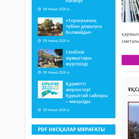
бапкері
09 тамыз 2026 ж.
«Тораңғының
түбіне демалуға
болмайды»
қаржыла
09 тамыз 2026 ж.
сметалы
Сенбілік
жұмыстары
жүргізілді
09 тамыз 2026 ж.
Құрметті
ҰҚС
жерлестер!
Құрылтай сайлауы
– маңызды
09 тамыз 2026 ж.
PDF НҰСҚАЛАР МҰРАҒАТЫ