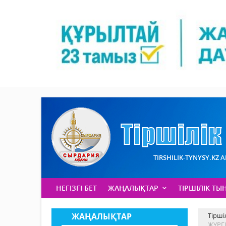
TIRSHILIK-TYNYSY.KZ 
НЕГІЗГІ БЕТ
ЖАҢАЛЫҚТАР
ТІРШІЛІК ТЫ
ЖАҢАЛЫҚТАР
Тірші
ЖҮРГ