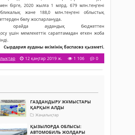
мен бірге, 2020 жылға 1 млрд. 679 млн.теңгені
убликалық және 188,0 млн.теңгені облыстық
еттерден бөлу жоспарлануда.
ы орайда аудандық бюджеттен
осу үшін мемлекеттік сараптамадан өткен жоба
нді.
Сырдария ауданы әкімінің баспасөз қызметі.
лықтар
12 қаңтар 2019 ж.
1 106
0
ГАЗДАНДЫРУ ЖҰМЫСТАРЫ
ҚАРҚЫН АЛДЫ
Жаңалықтар
ҚЫЗЫЛОРДА ОБЛЫСЫ:
АВТОМОБИЛЬ ЖОЛДАРЫ