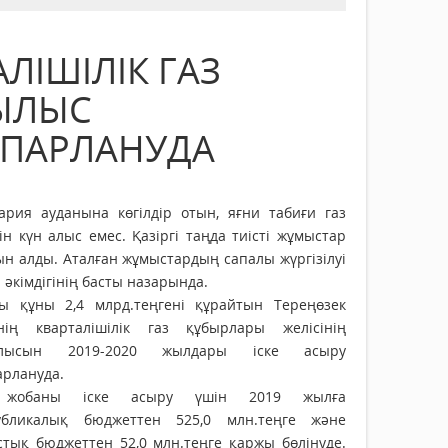
ЛІШІЛІК ГАЗ
РЫЛЫС
СПАРЛАНУДА
ария ауданына көгілдір отын, яғни табиғи газ
ін күн алыс емес. Қазіргі таңда тиісті жұмыстар
н алды. Аталған жұмыстардың сапалы жүргізілуі
 әкімдігінің басты назарында.
ы құны 2,4 млрд.теңгені құрайтын Тереңөзек
інің кварталішілік газ құбырлары желісінің
ылысын 2019-2020 жылдары іске асыру
арлануда.
 жобаны іске асыру үшін 2019 жылға
убликалық бюджеттен 525,0 млн.теңге және
стық бюджеттен 52,0 млн.теңге қаржы бөлінуде.