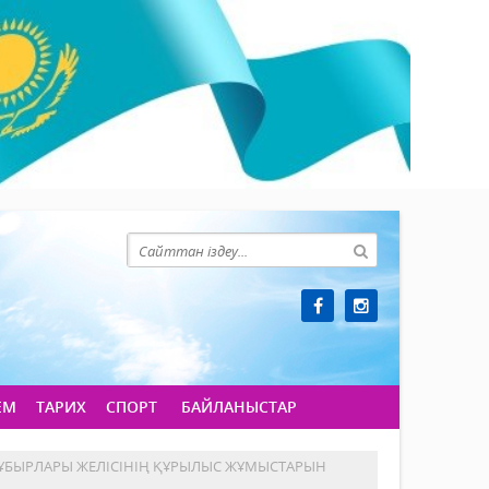
ЕМ
ТАРИХ
СПОРТ
БАЙЛАНЫСТАР
З ҚҰБЫРЛАРЫ ЖЕЛІСІНІҢ ҚҰРЫЛЫС ЖҰМЫСТАРЫН