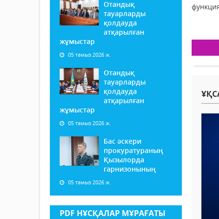
Отандық
функция
тауарларды
қолдауда
атқарылған
жұмыстар
05 тамыз 2026 ж.
Отандық
тауарларды
қолдауда
ҰҚС
атқарылған
жұмыстар
05 тамыз 2026 ж.
Бас әскери
прокуратураның
Қызылорда
гарнизонының
05 тамыз 2026 ж.
PDF НҰСҚАЛАР МҰРАҒАТЫ