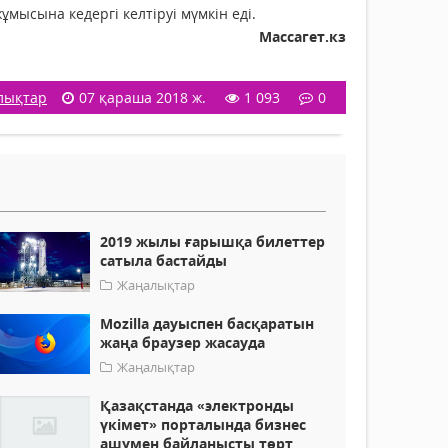
мысына кедергі келтіруі мүмкін еді.
Массагет.кз
лықтар
07 қараша 2018 ж.
1 093
0
2019 жылы ғарышқа билеттер
сатыла бастайды
Жаңалықтар
Mozilla дауыспен басқаратын
жаңа браузер жасауда
Жаңалықтар
Қазақстанда «электронды
үкімет» порталында бизнес
ашумен байланысты төрт