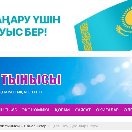
АҚПАРАТТЫҚ АГЕНТТІГІ
НЫСЫ-85
ЭКОНОМИКА
ҚОҒАМ
САЯСАТ
ОҚИҒАЛАР
ӘЛ
лік тынысы
»
Жаңалықтар
» Light-шоу: Дрондар шеруі