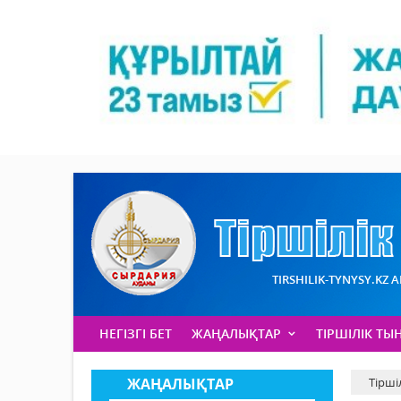
TIRSHILIK-TYNYSY.KZ 
НЕГІЗГІ БЕТ
ЖАҢАЛЫҚТАР
ТІРШІЛІК ТЫ
ЖАҢАЛЫҚТАР
Тірші