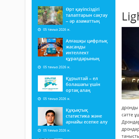
Өрт қауіпсіздігі
Li
талаптарын сақтау
– әр азаматтың
05 тамыз 2026 ж.
Алғашқы цифрлық
жасанды
интеллект
құралдарының
05 тамыз 2026 ж.
Құрылтай – ел
болашағы үшін
ортақ алаң
05 тамыз 2026 ж.
дронды 
Құқықтық
сәтте ұ
статистика және
арнайы есепке алу
Дрондар
дрондар
05 тамыз 2026 ж.
танысты