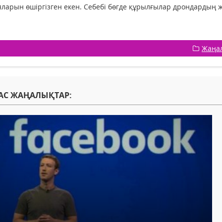
ларын өшіргізген екен. Себебі бөгде құрылғылар дрондардың жұ
Жаңа
АС ЖАҢАЛЫҚТАР: