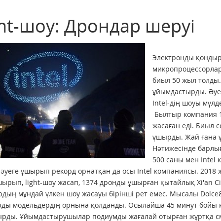
ght-шоу: Дрондар шеруі
Электронды қондыр
микропроцессорлар 
биыл 50 жыл толды
ұйымдастырды. Әуед
Intel-дің шоуы мүлд
Былтыр компания 1
жасаған еді. Биыл 
ұшырды. Жай ғана ұ
Нәтижесінде барлығ
500 саны мен Intel
әуеге ұшырып рекорд орнатқан да осы Intel компаниясы. 2018 
шырып, light-шоу жасап, 1374 дронды ұшырған қытайлық Xi'an 
дың мұндай үлкен шоу жасауы бірінші рет емес. Мысалы Dolce
ды модельдердің орнына қолданды. Осылайша 45 минут бойы 
рды. Ұйымдастырушылар подиумды жағалай отырған жұртқа см