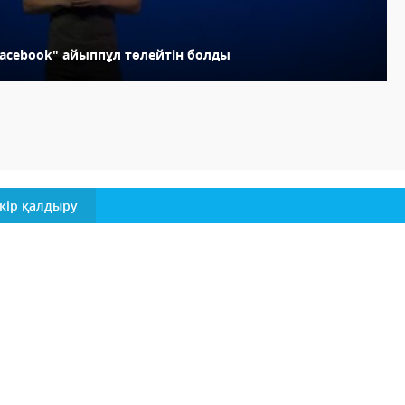
Facebook" айыппұл төлейтін болды
кір қалдыру