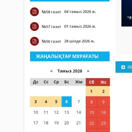
04 тамыз 2026 ж.
№58 газет
"
01 тамыз 2026 ж.
№57 газет
28 шілде 2026 ж.
№56 газет
ЖАҢАЛЫҚТАР МҰРАҒАТЫ
Пі
«
Тамыз 2026 »
Дс
Сс
Ср
Бс
Жм
Сб
Жс
1
2
3
4
5
6
7
8
9
10
11
12
13
14
15
16
17
18
19
20
21
22
23