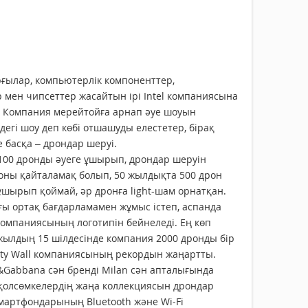
ғылар, компьютерлік компоненттер,
мен чипсеттер жасайтын ірі Intel компаниясына
. Компания мерейтойға арнап әуе шоуын
егі шоу деп көбі отшашуды елестетер, бірақ
е басқа – дрондар шеруі.
00 дронды әуеге ұшырып, дрондар шеруін
соны қайталамақ болып, 50 жылдықта 500 дрон
шырып қоймай, әр дронға light-шам орнатқан.
ы ортақ бағдарламамен жұмыс істеп, аспанда
 компаниясының логотипін бейнеледі. Ең көп
жылдың 15 шілдесінде компания 2000 дронды бір
City Wall компаниясының рекордын жаңартты.
&Gabbana сән бренді Milan сән апталығында
қолсөмкелердің жаңа коллекциясын дрондар
артфондарының Bluеtooth және Wi-Fi