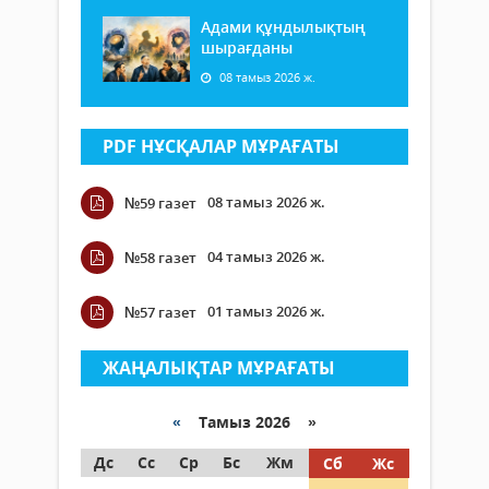
Адами құндылықтың
шырағданы
08 тамыз 2026 ж.
PDF НҰСҚАЛАР МҰРАҒАТЫ
08 тамыз 2026 ж.
№59 газет
04 тамыз 2026 ж.
№58 газет
01 тамыз 2026 ж.
№57 газет
ЖАҢАЛЫҚТАР МҰРАҒАТЫ
«
Тамыз 2026 »
Дс
Сс
Ср
Бс
Жм
Сб
Жс