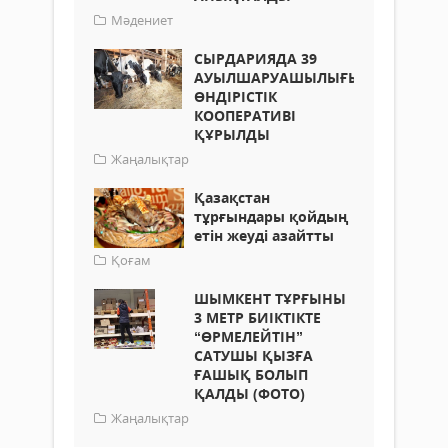
Мәдениет
СЫРДАРИЯДА 39
АУЫЛШАРУАШЫЛЫҒЫ
ӨНДІРІСТІК
КООПЕРАТИВІ
ҚҰРЫЛДЫ
Жаңалықтар
Қазақстан
тұрғындары қойдың
етін жеуді азайтты
Қоғам
ШЫМКЕНТ ТҰРҒЫНЫ
3 МЕТР БИІКТІКТЕ
“ӨРМЕЛЕЙТІН”
САТУШЫ ҚЫЗҒА
ҒАШЫҚ БОЛЫП
ҚАЛДЫ (ФОТО)
Жаңалықтар