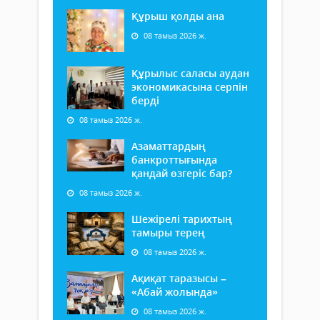
Құрыш қолды ана
08 тамыз 2026 ж.
Құрылыс саласы аудан
экономикасына серпін
берді
08 тамыз 2026 ж.
Азаматтардың
банкроттығында
қандай өзгеріс бар?
08 тамыз 2026 ж.
Шежірелі тарихтың
тамыры терең
08 тамыз 2026 ж.
Ақиқат таразысы –
«Абай жолында»
08 тамыз 2026 ж.