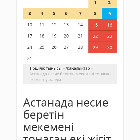
1
2
3
4
5
6
7
8
9
10
11
12
13
14
15
16
17
18
19
20
21
22
23
24
25
26
27
28
29
30
31
Тіршілік тынысы
»
Жаңалықтар
»
Астанада несие беретін мекемені тонаған
екі жігіт ұсталды
Астанада несие
беретін
мекемені
тонаған екі жігіт