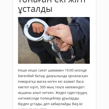
ұсталды
Кеше кешкі сағат шамамен 19:00 кезінде
Бөгенбай батыр даңғылында орналасқан
ғимаратқа маска киген екі азамат баса
көктеп кіріп, 500 мың теңге көлеміндегі
ақшаны алып кеткен. Жедел іздестірудің
нәтижесінде полицейлер ұрыларды
бірден ұстады, деп хабарлайды Baq.kz