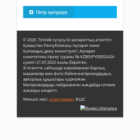
Пікір қалдыру
© 2026. Tirshilik-tynysy.kz ақпараттық агенттігі.
Қазақстан Республикасы Ақпарат және
Қоғамдық даму министрлігі, Ақпарат
комитетінің тіркеу туралы № KZ80VPY00052424
куәлігі 21.07.2022 жылы берілген.
® Агенттік сайтында жарияланған барлық
мақалалар мен фото-бейне материалдардың
авторлық құқықтары қорғалған.
Материалдарды пайдаланған жағдайда сілтеме
жасалуы міндетті.
Меншік иесі:
«Сыр медиа»
ЖШС.