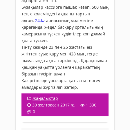
ақпарат агенттігі.
Бұзақылар кассирге пышақ кезеп, 500 мың
теңге көлеміндегі ақшаны тартып
алған.
24.kz
арнасының мәліметіне
қарағанда, жедел басқару орталығының
камерасына түскен күдіктілер көп ұзамай
қолға түскен.
Тінту кезінде 23 пен 25 жастағы екі
жігіттен суық қару мен 428 мың теңге
шамасында ақша тәркіленді. Қарақшылар
қашқан уақытта ұрланған қаражаттың
біразын түсіріп алған
Қазіргі кезде ұрыларға қатысты тергеу
амалдары жүргізіліп жатыр.
Жаңалықтар
30 желтоқсан 2017 ж.
1 330
0