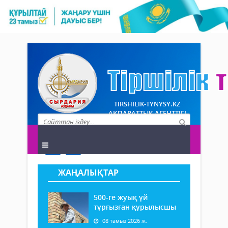
TIRSHILIK-TYNYSY.KZ
АҚПАРАТТЫҚ АГЕНТТІГІ
ЖАҢАЛЫҚТАР
500-ге жуық үй
тұрғызған құрылысшы
08 тамыз 2026 ж.