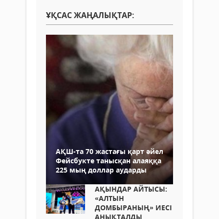
ҰҚСАС ЖАҢАЛЫҚТАР:
АҚШ-та 70 жастағы қарт әйел
Фейсбукте танысқан алаяққа
225 мың доллар аударды
АҚЫНДАР АЙТЫСЫ:
«АЛТЫН
ДОМБЫРАНЫҢ» ИЕСІ
АНЫҚТАЛДЫ