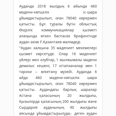
Ауданда 2018 жылдың 6 айында 460
мәдени-көпшілік іс-шара
ұйымдастырылып, оған 78040 көрермен
қатысты. Бұл туралы бүгін облыстық
Өңірлік коммуникациялар қызметі
алаңында өткен баспасөз брифингінде
аудан әкімі Ғ.Қазантаев мәлімдеді.
"Аудан халқына 35 мәдениет мекемелері
қызмет көрсетуде. Олар 16 мәдениет
үйлері мен клубтар, 1 жылжымалы мәдени
демалыс кешені, 17 кітапханалар мен 1
тарихи – өлкетану музейі. Ауданда 6
айда 460 мәдени-көпшілік шара
ұйымдастырылып, оған 78040 көрермен
қатысты. Аудандағы барлық шаралар
Астана қаласының 20 жылдығы,
Қызылорда қаласының 200 жылдығы және
Сырдария ауданының 90 жылдығы
аясында ұйымдастырылуда,- деген аудан