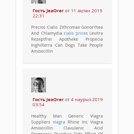
Гость JeaOrer
от 11 ақпан 2019
22:31
Precios Cialis Zithromax Gonorrhea
And Chlamydia
cialis prices
Levitra
Rezeptfrei Apotheke Propecia
Inghilterra Can Dogs Take People
Amoxicillin
Гость JeaOrer
от 4 наурыз 2019
03:54
Healthy Man Generic Viagra
Suppliers
viagra
Rhine Inc Viagra
Amoxicillin Clavulanic Acid
Pregnancy Diarrhea Side Effect Of