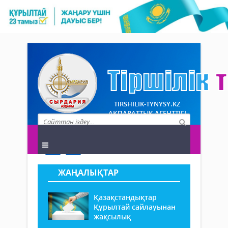
TIRSHILIK-TYNYSY.KZ
АҚПАРАТТЫҚ АГЕНТТІГІ
ЖАҢАЛЫҚТАР
Қазақстандықтар
Құрылтай сайлауынан
жақсылық