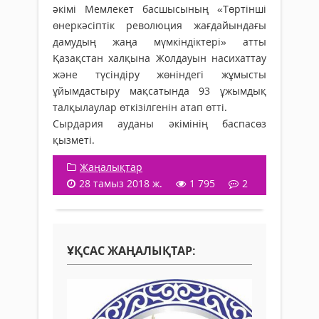
әкімі Мемлекет басшысының «Төртінші
өнеркәсіптік революция жағдайындағы
дамудың жаңа мүмкіндіктері» атты
Қазақстан халқына Жолдауын насихаттау
және түсіндіру жөніндегі жұмысты
ұйымдастыру мақсатында 93 ұжымдық
талқылаулар өткізілгенін атап өтті.
Сырдария ауданы әкімінің баспасөз
қызметі.
Жаңалықтар
28 тамыз 2018 ж.
1 795
2
ҰҚСАС ЖАҢАЛЫҚТАР: