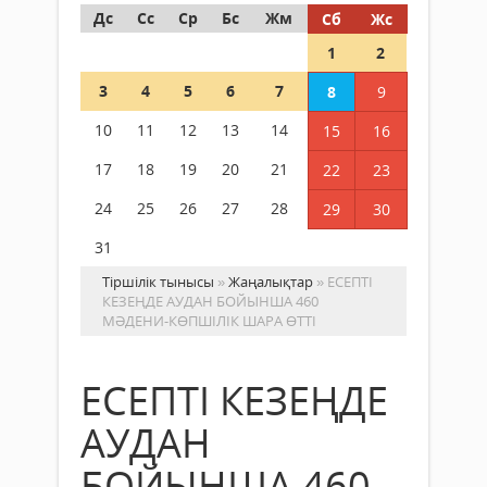
Дс
Сс
Ср
Бс
Жм
Сб
Жс
1
2
3
4
5
6
7
8
9
10
11
12
13
14
15
16
17
18
19
20
21
22
23
24
25
26
27
28
29
30
31
Тіршілік тынысы
»
Жаңалықтар
» ЕСЕПТІ
КЕЗЕҢДЕ АУДАН БОЙЫНША 460
МӘДЕНИ-КӨПШІЛІК ШАРА ӨТТІ
ЕСЕПТІ КЕЗЕҢДЕ
АУДАН
БОЙЫНША 460