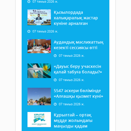
07 тамыз 2026 ж.
Қызылордада
халықаралық жастар
күніне арналған
07 тамыз 2026 ж.
Аудандық мәслихаттың
кезекті сессиясы өтті
07 тамыз 2026 ж.
«Дауыс беру учаскесін
қалай табуға болады?»
07 тамыз 2026 ж.
5547 әскери бөлімінде
«Алғашқы қызмет күні»
07 тамыз 2026 ж.
Құрылтай – ортақ
мүдде жолындағы
маңызды қадам