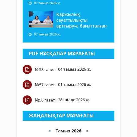
07 тамыз 2026 ж.
Қаржылық
сауаттылықты
арттыруға бағытталған
07 тамыз 2026 ж.
PDF НҰСҚАЛАР МҰРАҒАТЫ
04 тамыз 2026 ж.
№58 газет
01 тамыз 2026 ж.
№57 газет
28 шілде 2026 ж.
№56 газет
ЖАҢАЛЫҚТАР МҰРАҒАТЫ
«
Тамыз 2026 »