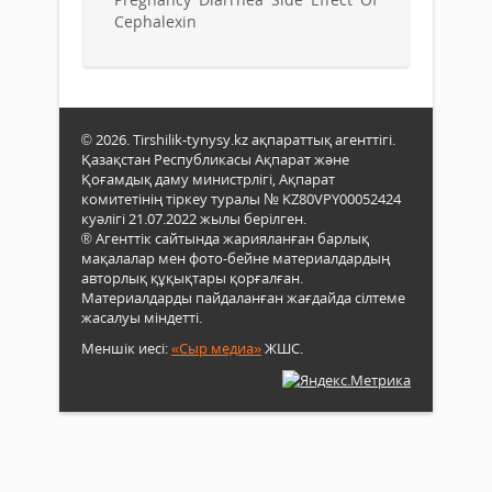
Cephalexin
© 2026. Tirshilik-tynysy.kz ақпараттық агенттігі.
Қазақстан Республикасы Ақпарат және
Қоғамдық даму министрлігі, Ақпарат
комитетінің тіркеу туралы № KZ80VPY00052424
куәлігі 21.07.2022 жылы берілген.
® Агенттік сайтында жарияланған барлық
мақалалар мен фото-бейне материалдардың
авторлық құқықтары қорғалған.
Материалдарды пайдаланған жағдайда сілтеме
жасалуы міндетті.
Меншік иесі:
«Сыр медиа»
ЖШС.