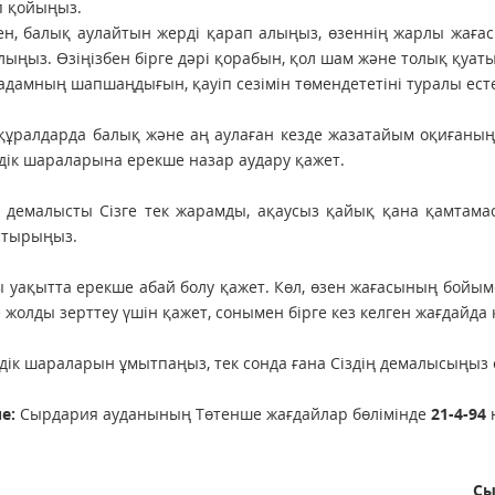
п қойыңыз.
ен, балық аулайтын жерді қарап алыңыз, өзеннің жарлы жағас
лыңыз. Өзіңізбен бірге дәрі қорабын, қол шам және толық қуа
 адамның шапшаңдығын, қауіп сезімін төмендететіні туралы ест
құралдарда балық және аң аулаған кезде жазатайым оқиғаның 
здік шараларына ерекше назар аудару қажет.
з демалысты Сізге тек жарамды, ақаусыз қайық қана қамтама
стырыңыз.
 уақытта ерекше абай болу қажет. Көл, өзен жағасының бойым
е жолды зерттеу үшін қажет, сонымен бірге кез келген жағдайда
здік шараларын ұмытпаңыз, тек сонда ғана Сіздің демалысыңыз 
е:
Сырдария ауданының Төтенше жағдайлар бөлімінде
21-4-94
н
Сы