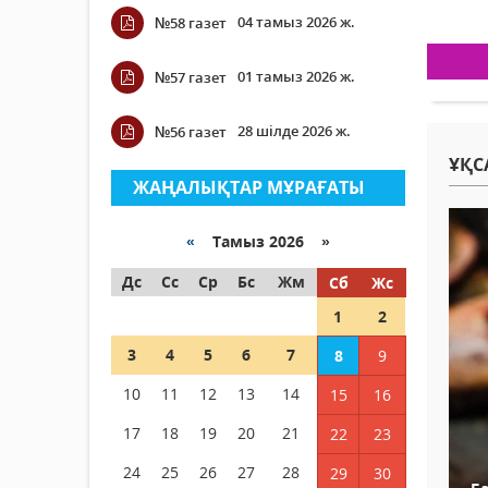
04 тамыз 2026 ж.
№58 газет
01 тамыз 2026 ж.
№57 газет
28 шілде 2026 ж.
№56 газет
ҰҚС
ЖАҢАЛЫҚТАР МҰРАҒАТЫ
«
Тамыз 2026 »
Дс
Сс
Ср
Бс
Жм
Сб
Жс
1
2
3
4
5
6
7
8
9
10
11
12
13
14
15
16
17
18
19
20
21
22
23
24
25
26
27
28
29
30