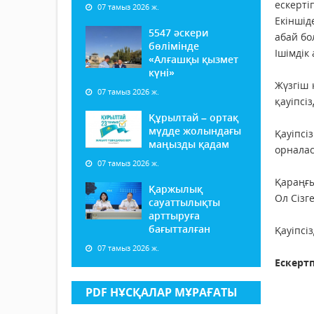
ескерті
07 тамыз 2026 ж.
Екіншід
5547 әскери
абай бо
бөлімінде
Ішімдік
«Алғашқы қызмет
күні»
Жүзгіш 
07 тамыз 2026 ж.
қауіпсі
Құрылтай – ортақ
мүдде жолындағы
Қауіпсі
маңызды қадам
орнала
07 тамыз 2026 ж.
Қараңғы
Қаржылық
Ол Сізг
сауаттылықты
арттыруға
бағытталған
Қауіпсі
07 тамыз 2026 ж.
Ескертп
PDF НҰСҚАЛАР МҰРАҒАТЫ