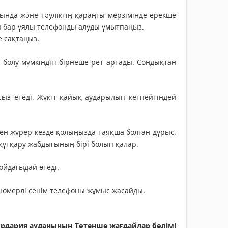
ында және тәуліктің қараңғы мерзімінде ерекше
ты бар ұялы телефонды алуды ұмытпаңыз.
е сақтаңыз.
болу мүмкіндігі бірнеше рет артады. Сондықтан
сыз етеді. Жүкті қайық аударылып кетпейтіндей
ен жүрер кезде қолыңызда таяқша болған дұрыс.
 құтқару жабдығының бірі болып қалар.
ойдағыдай өтеді.
омерлі сенім телефоны жұмыс жасайды.
рдария ауданының Төтенше жағдайлар бөлімі