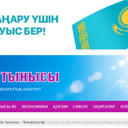
АҚПАРАТТЫҚ АГЕНТТІГІ
НЫСЫ-85
ЭКОНОМИКА
ҚОҒАМ
САЯСАТ
ОҚИҒАЛАР
ӘЛ
лік тынысы
»
Жаңалықтар
» Балық аулау және аңшылық кезінде қауіпсіз