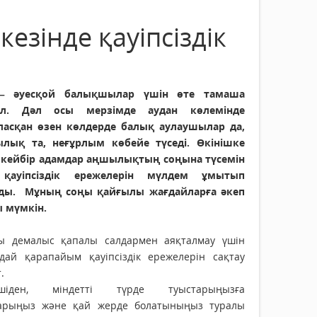
езінде қауіпсіздік
– әуесқой балықшылар үшін өте тамаша
гіл.
Дәл осы мерзімде аудан көлемінде
ласқан өзен көлдерде балық аулаушылар да,
лық та, неғұрлым көбейе түседі. Өкінішке
 кейбір адамдар аңшылықтың соңына түсемін
қауіпсіздік ережелерін мүлдем ұмытып
ды. Мұның соңы қайғылы жағдайларға әкеп
ы мүмкін.
ы демалыс қапалы салдармен аяқталмау үшін
дай қарапайым қауіпсіздік ережелерін сақтау
.
ншіден, міндетті түрде туыстарыңызға
арыңыз және қай жерде болатыныңыз туралы