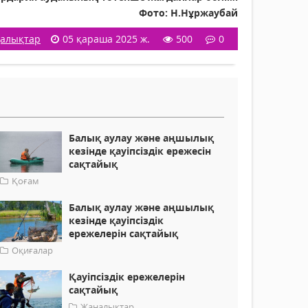
Фото: Н.Нұржаубай
алықтар
05 қараша 2025 ж.
500
0
Балық аулау және аңшылық
кезінде қауіпсіздік ережесін
сақтайық
Қоғам
Балық аулау және аңшылық
кезінде қауіпсіздік
ережелерін сақтайық
Оқиғалар
Қауіпсіздік ережелерін
сақтайық
Жаңалықтар