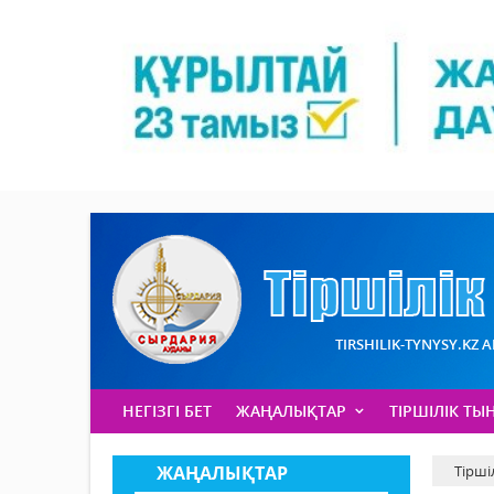
TIRSHILIK-TYNYSY.KZ 
НЕГІЗГІ БЕТ
ЖАҢАЛЫҚТАР
ТІРШІЛІК ТЫ
ЖАҢАЛЫҚТАР
Тірші