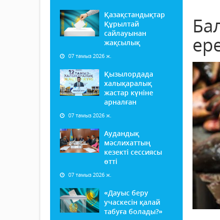
Қазақстандықтар
Ба
Құрылтай
сайлауынан
ер
жақсылық
07 тамыз 2026 ж.
Қызылордада
халықаралық
жастар күніне
арналған
07 тамыз 2026 ж.
Аудандық
мәслихаттың
кезекті сессиясы
өтті
07 тамыз 2026 ж.
«Дауыс беру
учаскесін қалай
табуға болады?»