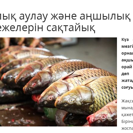
лық аулау және аңшылық к
ежелерін сақтайық
Күз 
мез
орна
аңшы
орай
деп 
жата
соғу
Жақс
мына
қажет
Бірі
жосп