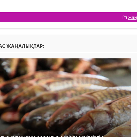
Жаң
АС ЖАҢАЛЫҚТАР: