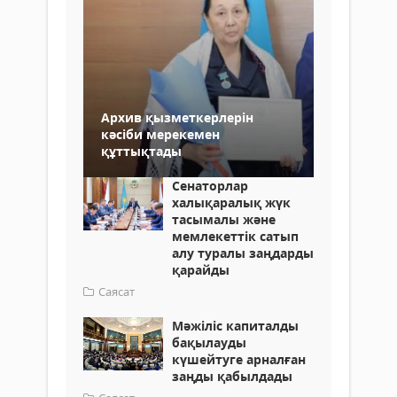
Архив қызметкерлерін
кәсіби мерекемен
құттықтады
Сенаторлар
халықаралық жүк
тасымалы және
мемлекеттік сатып
алу туралы заңдарды
қарайды
Саясат
Мәжіліс капиталды
бақылауды
күшейтуге арналған
заңды қабылдады