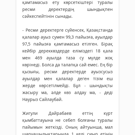
қамтамасыз ету көрсеткіштері туралы
ресми деректердің шындықпен
сәйкеспейтінін сынады.
- Ресми деректерге сүйенсек, Қазақстанда
қалалар ауыз сумен 99,3 пайызға, ауылдар
97,5 пайызға қамтамасыз етілген. Бірақ
кейбір дереккөздерде еліміздегі 18 қала
мен 469 ауылда таза су мүлде жоқ
көрінеді. Болса да талапқа сай емес. Ең бір
қызығы, ресми деректерде ауызсусыз
ауылдар мен қалалар деген тізім еш
жерде көрсетілмейді. Бұл - шындықты
жасыру ма, әлде көз алдау ма, - деді
Наурыз Сайлаубай.
Жигули Дайрабаев еттің күрт
қымбаттауына не себеп болғаны туралы
пайымын жеткізді. Оның айтуынша, мал
шаруашылықтарында 1 келі сиыр етінің