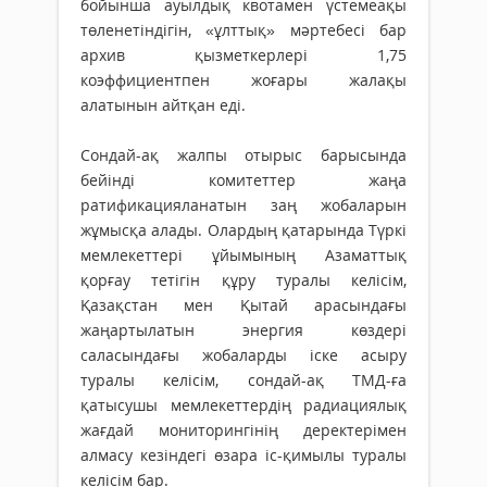
бойынша ауылдық квотамен үстемеақы
төленетіндігін, «ұлттық» мәртебесі бар
архив қызметкерлері 1,75
коэффициентпен жоғары жалақы
алатынын айтқан еді.
Сондай-ақ жалпы отырыс барысында
бейінді комитеттер жаңа
ратификацияланатын заң жобаларын
жұмысқа алады. Олардың қатарында Түркі
мемлекеттері ұйымының Азаматтық
қорғау тетігін құру туралы келісім,
Қазақстан мен Қытай арасындағы
жаңартылатын энергия көздері
саласындағы жобаларды іске асыру
туралы келісім, сондай-ақ ТМД-ға
қатысушы мемлекеттердің радиациялық
жағдай мониторингінің деректерімен
алмасу кезіндегі өзара іс-қимылы туралы
келісім бар.