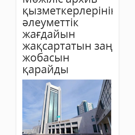
қызметкерлерінің
әлеуметтік
жағдайын
жақсартатын заң
жобасын
қарайды