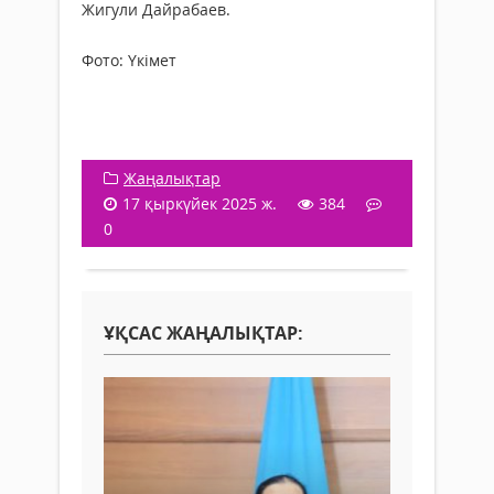
Жигули Дайрабаев.
Фото: Үкімет
Жаңалықтар
17 қыркүйек 2025 ж.
384
0
ҰҚСАС ЖАҢАЛЫҚТАР: