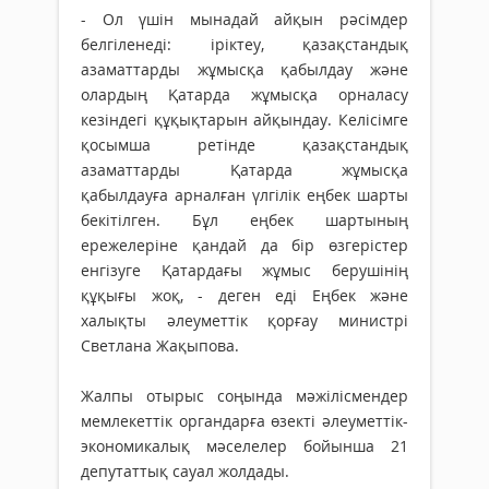
- Ол үшін мынадай айқын рәсімдер
белгіленеді: іріктеу, қазақстандық
азаматтарды жұмысқа қабылдау және
олардың Қатарда жұмысқа орналасу
кезіндегі құқықтарын айқындау. Келісімге
қосымша ретінде қазақстандық
азаматтарды Қатарда жұмысқа
қабылдауға арналған үлгілік еңбек шарты
бекітілген. Бұл еңбек шартының
ережелеріне қандай да бір өзгерістер
енгізуге Қатардағы жұмыс берушінің
құқығы жоқ, - деген еді Еңбек және
халықты әлеуметтік қорғау министрі
Светлана Жақыпова.
Жалпы отырыс соңында мәжілісмендер
мемлекеттік органдарға өзекті әлеуметтік-
экономикалық мәселелер бойынша 21
депутаттық сауал жолдады.