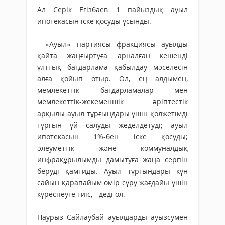
Ал Серік Егізбаев 1 пайыздық ауыл
ипотекасын іске қосуды ұсынды.
- «Ауыл» партиясы фракциясы ауылды
қайта жаңғыртуға арналған кешенді
ұлттық бағдарлама қабылдау мәселесін
алға қойып отыр. Ол, ең алдымен,
мемлекеттік бағдарламалар мен
мемлекеттік-жекеменшік әріптестік
арқылы ауыл тұрғындары үшін қолжетімді
тұрғын үй салуды жеделдетуді; ауыл
ипотекасын 1%-бен іске қосуды;
әлеуметтік және коммуналдық
инфрақұрылымды дамытуға жаңа серпін
беруді қамтиды. Ауыл тұрғындары күн
сайын қарапайым өмір сүру жағдайы үшін
күреспеуге тиіс, - деді ол.
Наурыз Сайлаубай ауылдарды ауызсумен