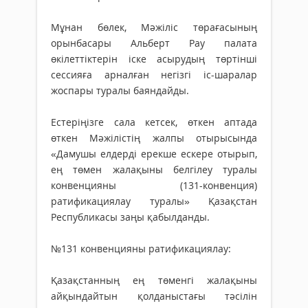
Мұнан бөлек, Мәжіліс төрағасының
орынбасары Альберт Рау палата
өкілеттіктерін іске асырудың төртінші
сессияға арналған негізгі іс-шаралар
жоспары туралы баяндайды.
Естеріңізге сала кетсек, өткен аптада
өткен Мәжілістің жалпы отырысында
«Дамушы елдерді ерекше ескере отырып,
ең төмен жалақыны белгілеу туралы
конвенцияны (131-конвенция)
ратификациялау туралы» Қазақстан
Республикасы заңы қабылданды.
№131 конвенцияны ратификациялау:
Қазақстанның ең төменгі жалақыны
айқындайтын қолданыстағы тәсілін