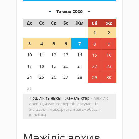
«
Тамыз 2026 »
Дс
Сс
Ср
Бс
Жм
Сб
Жс
1
2
3
4
5
6
7
8
9
10
11
12
13
14
15
16
17
18
19
20
21
22
23
24
25
26
27
28
29
30
31
Тіршілік тынысы
»
Жаңалықтар
» Мәжіліс
архив қызметкерлерінің әлеуметтік
жағдайын жақсартатын заң жобасын
қарайды
Мәжіліс архив