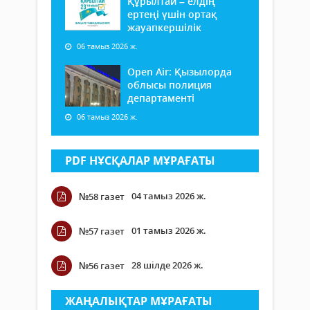
Құрылтай – елдің
ертеңі үшін ортақ
жауапкершілік
06 тамыз 2026 ж.
Open Air: Қызылорда
облысы полиция
департаменті
06 тамыз 2026 ж.
PDF НҰСҚАЛАР МҰРАҒАТЫ
04 тамыз 2026 ж.
№58 газет
01 тамыз 2026 ж.
№57 газет
28 шілде 2026 ж.
№56 газет
ЖАҢАЛЫҚТАР МҰРАҒАТЫ