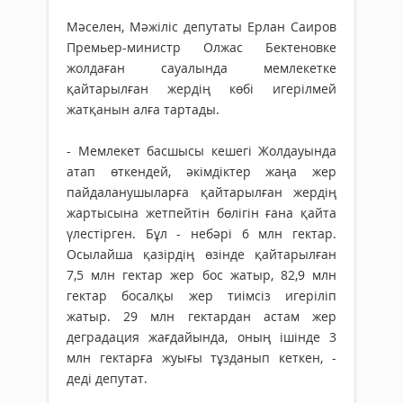
Мәселен, Мәжіліс депутаты Ерлан Саиров
Премьер-министр Олжас Бектеновке
жолдаған сауалында мемлекетке
қайтарылған жердің көбі игерілмей
жатқанын алға тартады.
- Мемлекет басшысы кешегі Жолдауында
атап өткендей, әкімдіктер жаңа жер
пайдаланушыларға қайтарылған жердің
жартысына жетпейтін бөлігін ғана қайта
үлестірген. Бұл - небәрі 6 млн гектар.
Осылайша қазірдің өзінде қайтарылған
7,5 млн гектар жер бос жатыр, 82,9 млн
гектар босалқы жер тиімсіз игеріліп
жатыр. 29 млн гектардан астам жер
деградация жағдайында, оның ішінде 3
млн гектарға жуығы тұзданып кеткен, -
деді депутат.