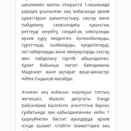
шешімімен жалпы отырыста 1-оқылымда
қарауға ұсынылған заң жобасында архив
құжаттарын қалыптастыру, сақтау және
пайдалану саласындағы құқықтық
реттеуді кеңейту, сондай-ақ электронды
архив құру көзделген. Қолжазбаларды,
суреттерді, сызбаларды, күнделіктерді,
хат-хабарларды және мемуарларды сақтау
мен пайдалану тәртібі айқындалған.
Құжат бойынша негізгі баяндаманы
Мәдениет және ақпарат вице-министрі
Айбек Сыдықов жасайды.
Аталған заң жобасын әзірлеуші топтың
жетекшісі, Мәжіліс депутаты Елнұр
Бейсенбаев Kazinform агенттігіне берген
сұхбатында заң қабылданғаннан кейін 1
қыркүйектен бастап ауылдарда архив
ісінде қызмет істейтін азаматтарға заң