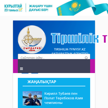
TIRSHILIK-TYNYSY.KZ
АҚПАРАТТЫҚ АГЕНТТІГІ
ЖАҢАЛЫҚТАР
Кирилл Тубаев пен
Полат Төребеков Азия
чемпионы