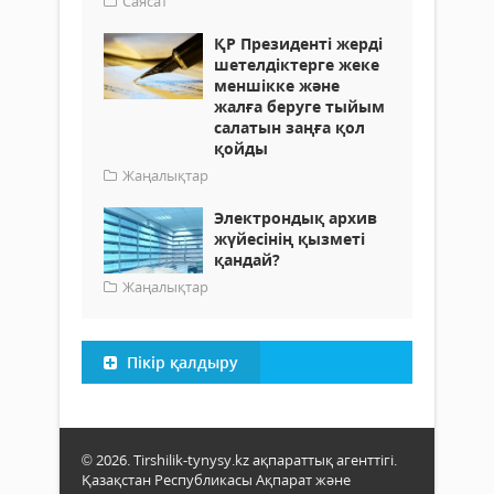
Саясат
ҚР Президенті жерді
шетелдіктерге жеке
меншікке және
жалға беруге тыйым
салатын заңға қол
қойды
Жаңалықтар
Электрондық архив
жүйесінің қызметі
қандай?
Жаңалықтар
Пікір қалдыру
© 2026. Tirshilik-tynysy.kz ақпараттық агенттігі.
Қазақстан Республикасы Ақпарат және