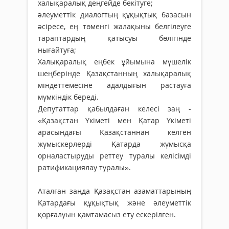
халықаралық деңгейде бекітуге;
әлеуметтік диалогтың құқықтық базасын
әсіресе, ең төменгі жалақыны белгілеуге
тараптардың қатысуы бөлігінде
нығайтуға;
Халықаралық еңбек ұйымына мүшелік
шеңберінде Қазақстанның халықаралық
міндеттемесіне адалдығын растауға
мүмкіндік береді.
Депутаттар қабылдаған келесі заң -
«Қазақстан Үкіметі мен Қатар Үкіметі
арасындағы Қазақстаннан келген
жұмыскерлерді Қатарда жұмысқа
орналастыруды реттеу туралы келісімді
ратификациялау туралы».
Аталған заңда Қазақстан азаматтарының
Қатардағы құқықтық және әлеуметтік
қорғалуын қамтамасыз ету ескерілген.