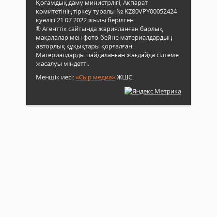
Қоғамдық даму министрлігі, Ақпарат
комитетінің тіркеу туралы № KZ80VPY00052424
куәлігі 21.07.2022 жылы берілген.
® Агенттік сайтында жарияланған барлық
мақалалар мен фото-бейне материалдардың
авторлық құқықтары қорғалған.
Материалдарды пайдаланған жағдайда сілтеме
жасалуы міндетті.
Меншік иесі:
«Сыр медиа»
ЖШС.