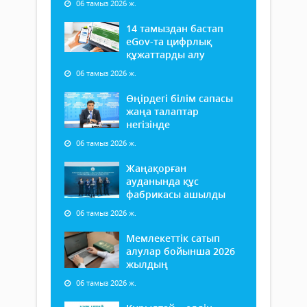
06 тамыз 2026 ж.
14 тамыздан бастап
еGov-та цифрлық
құжаттарды алу
06 тамыз 2026 ж.
Өңірдегі білім сапасы
жаңа талаптар
негізінде
06 тамыз 2026 ж.
Жаңақорған
ауданында құс
фабрикасы ашылды
06 тамыз 2026 ж.
Мемлекеттік сатып
алулар бойынша 2026
жылдың
06 тамыз 2026 ж.