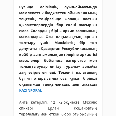
Бүгінде еліміздің ауыл-аймағында
мемлекеттік бюджеттен айына 100 мың
теңгенің төңірегінде жалақы алатын
қызметкерлердің бар екені жасырын
емес. Солардың бірі – архив саласының
мамандары. Осы олқылықтың орнын
толтыру үшін Мәжілістің бір топ
депутаты «Қазақстан Республикасының
кейбір заңнамалық актілеріне архив ісі
мәселелері бойынша өзгерістер мен
толықтырулар енгізу туралы» арнайы
заң әзірлеген еді. Төменгі палатаның
бүгінгі отырысында осы құжат бірінші
оқылымда талқыланады, деп жазады
KAZINFORM
.
Айта кетерлігі, 12 қыркүйекте Мәжіліс
спикері Ерлан Қошановтың
төрағалығымен өткен бюро отырысының