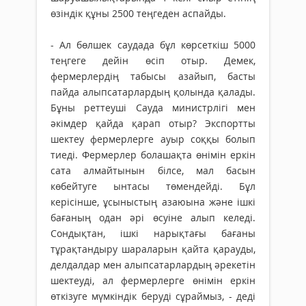
өзіндік құны 2500 теңгеден аспайды.
- Ал бөлшек саудада бұл көрсеткіш 5000
теңгеге дейін өсіп отыр. Демек,
фермерлердің табысы азайып, басты
пайда алыпсатарлардың қолында қалады.
Бұны реттеуші Сауда министрлігі мен
әкімдер қайда қарап отыр? Экспортты
шектеу фермерлерге ауыр соққы болып
тиеді. Фермерлер болашақта өнімін еркін
сата алмайтынын білсе, мал басын
көбейтуге ынтасы төмендейді. Бұл
керісінше, ұсыныстың азаюына және ішкі
бағаның одан әрі өсуіне алып келеді.
Сондықтан, ішкі нарықтағы бағаны
тұрақтандыру шараларын қайта қарауды,
делдалдар мен алыпсатарлардың әрекетін
шектеуді, ал фермерлерге өнімін еркін
өткізуге мүмкіндік беруді сұраймыз, - деді