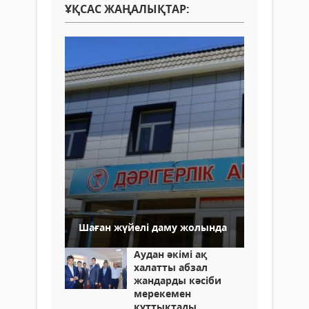
ҰҚСАС ЖАҢАЛЫҚТАР:
Шаған жүйелі даму жолында
Аудан әкімі ақ
халатты абзал
жандарды кәсіби
мерекемен
құттықтады