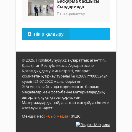
Басқарма басшысы
Сырдарияда
Жаңалықтар
Пікір қалдыру
© 2026. Tirshilik-tynysy.kz ақпараттық агенттігі.
Қазақстан Республикасы Ақпарат және
Қоғамдық даму министрлігі, Ақпарат
комитетінің тіркеу туралы № KZ80VPY00052424
куәлігі 21.07.2022 жылы берілген.
® Агенттік сайтында жарияланған барлық
мақалалар мен фото-бейне материалдардың
авторлық құқықтары қорғалған.
Материалдарды пайдаланған жағдайда сілтеме
жасалуы міндетті.
Меншік иесі:
«Сыр медиа»
ЖШС.