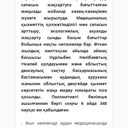
сапасын жақсартуға бағытталған
маңызды жобалар кезең-кезеңімен
жүзеге асырылуда. Медициналық
қызметтің қолжетімділігі мен сапасын
арттыру, экологиялық ахуалды
жақсарту сынды басым бағыттар
бойынша нақты нәтижелер бар. Өткен
жылдың желтоқсан айында аймақ
басшысы Нұрлыбек Нәлібаевтың
тікелей қолдауымен және облыстық
денсаулық сақтау басқармасының
бастамасымен аудандық аурухана
жанынан облыстық деңгейде қызмет
көрсететін жаңа емдеу ғимараты іске
қосылды. Паллиативті бөлімше
ашылғаннан бергі соңғы 6 айда 340
науқас ем қабылдаған.
- Жыл көлемінде аудан медицинасында