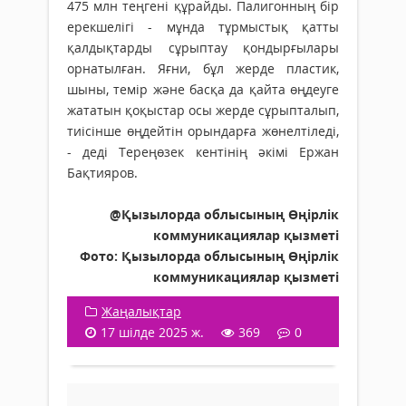
475 млн теңгені құрайды. Палигонның бір
ерекшелігі - мұнда тұрмыстық қатты
қалдықтарды сұрыптау қондырғылары
орнатылған. Яғни, бұл жерде пластик,
шыны, темір және басқа да қайта өңдеуге
жататын қоқыстар осы жерде сұрыпталып,
тиісінше өңдейтін орындарға жөнелтіледі,
- деді Тереңөзек кентінің әкімі Ержан
Бақтияров.
@Қызылорда облысының Өңірлік
коммуникациялар қызметі
Фото: Қызылорда облысының Өңірлік
коммуникациялар қызметі
Жаңалықтар
17 шілде 2025 ж.
369
0