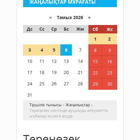
ЖАҢАЛЫҚТАР МҰРАҒАТЫ
«
Тамыз 2026 »
Дс
Сс
Ср
Бс
Жм
Сб
Жс
1
2
3
4
5
6
7
8
9
10
11
12
13
14
15
16
17
18
19
20
21
22
23
24
25
26
27
28
29
30
31
Тіршілік тынысы
»
Жаңалықтар
»
Тереңөзек кентінде ауқымды әлеуметтік
жобалар жүзеге асуда
Тереңөзек