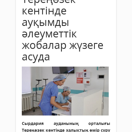
кентінде
ауқымды
әлеуметтік
жобалар жүзеге
асуда
Сырдария ауданының орталығы
Тереңөзек кентінде халықтың өмір сүру