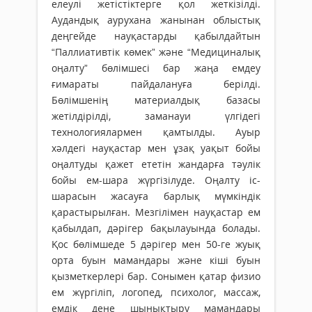
елеулі жетістіктерге қол жеткізілді.
Аудандық аурухана жанынан облыстық
деңгейде науқастарды қабылдайтын
“Паллиативтік көмек” және “Медициналық
оңалту” бөлімшесі бар жаңа емдеу
ғимараты пайдалануға берілді.
Бөлімшенің материалдық базасы
жетілдірілді, заманауи үлгідегі
технологиялармен қамтылды. Ауыр
хәлдегі науқастар мен ұзақ уақыт бойы
оңалтуды қажет ететін жандарға тәулік
бойы ем-шара жүргізілуде. Оңалту іс-
шарасын жасауға барлық мүмкіндік
қарастырылған. Мезгілімен науқастар ем
қабылдап, дәрігер бақылауында болады.
Қос бөлімшеде 5 дәрігер мен 50-ге жуық
орта буын мамандары және кіші буын
қызметкерлері бар. Сонымен қатар физио
ем жүргіліп, логопед, психолог, массаж,
емдік дене шынықтыру мамандары