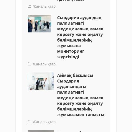
Жаңалықтар
Сырдария аудандық
паллиативті
медициналық көмек
көрсету және оңалту
бөлімшелерінің
жұмысына
мониторинг
жүргізілді
Жаңалықтар
Аймақ басшысы
Сырдария
ауданындағы
паллиативті
медициналық көмек
көрсету және оңалту
бөлімшелерінің
жұмысымен танысты
Жаңалықтар