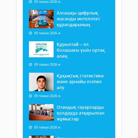
05 тамыз 2026 ж.
Алғашқы цифрлық
жасанды интеллект
құралдарының
05 тамыз 2026 ж.
Құрылтай – ел
болашағы үшін ортақ
алаң
05 тамыз 2026 ж.
Құқықтық статистика
және арнайы есепке
алу
05 тамыз 2026 ж.
Отандық тауарларды
қолдауда атқарылған
жұмыстар
05 тамыз 2026 ж.