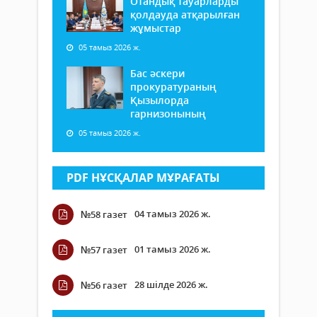
Отандық тауарларды
қолдауда атқарылған
жұмыстар
05 тамыз 2026 ж.
Бас әскери
прокуратураның
Қызылорда
гарнизонының
05 тамыз 2026 ж.
PDF НҰСҚАЛАР МҰРАҒАТЫ
04 тамыз 2026 ж.
№58 газет
01 тамыз 2026 ж.
№57 газет
28 шілде 2026 ж.
№56 газет