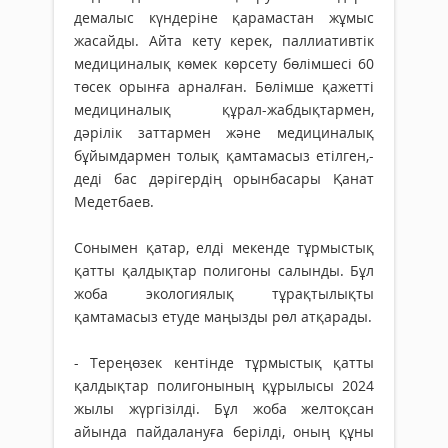
демалыс күндеріне қарамастан жұмыс
жасайды. Айта кету керек, паллиативтік
медициналық көмек көрсету бөлімшесі 60
төсек орынға арналған. Бөлімше қажетті
медициналық құрал-жабдықтармен,
дәрілік заттармен және медициналық
бұйымдармен толық қамтамасыз етілген,-
деді бас дәрігердің орынбасары Қанат
Медетбаев.
Сонымен қатар, елді мекенде тұрмыстық
қатты қалдықтар полигоны салынды. Бұл
жоба экологиялық тұрақтылықты
қамтамасыз етуде маңызды рөл атқарады.
- Тереңөзек кентінде тұрмыстық қатты
қалдықтар полигонының құрылысы 2024
жылы жүргізілді. Бұл жоба желтоқсан
айында пайдалануға берілді, оның құны