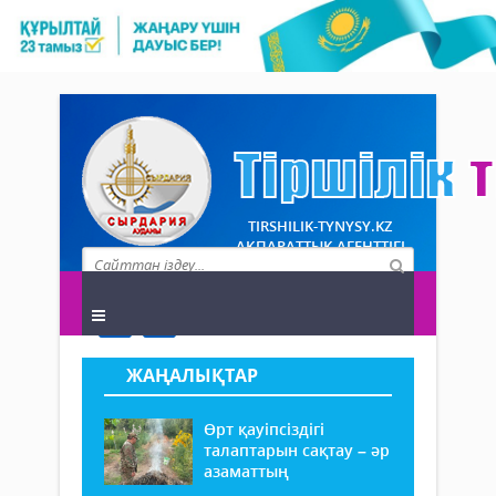
TIRSHILIK-TYNYSY.KZ
АҚПАРАТТЫҚ АГЕНТТІГІ
ЖАҢАЛЫҚТАР
Өрт қауіпсіздігі
талаптарын сақтау – әр
азаматтың