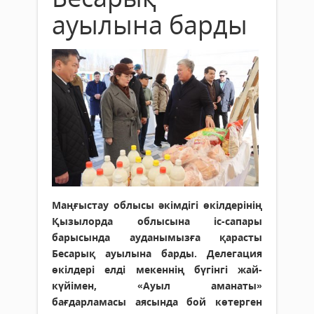
ауылына барды
Маңғыстау облысы әкімдігі өкілдерінің
Қызылорда облысына іс-сапары
барысында ауданымызға қарасты
Бесарық ауылына барды. Делегация
өкілдері елді мекеннің бүгінгі жай-
күйімен, «Ауыл аманаты»
бағдарламасы аясында бой көтерген