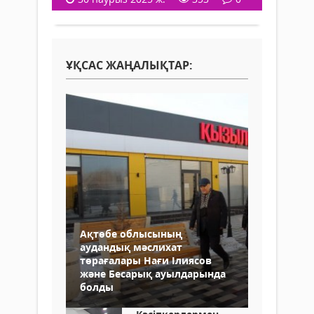
ҰҚСАС ЖАҢАЛЫҚТАР:
Ақтөбе облысының
аудандық мәслихат
төрағалары Нағи Ілиясов
және Бесарық ауылдарында
болды