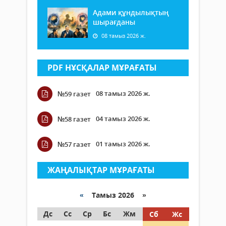
Адами құндылықтың
шырағданы
08 тамыз 2026 ж.
PDF НҰСҚАЛАР МҰРАҒАТЫ
08 тамыз 2026 ж.
№59 газет
04 тамыз 2026 ж.
№58 газет
01 тамыз 2026 ж.
№57 газет
ЖАҢАЛЫҚТАР МҰРАҒАТЫ
«
Тамыз 2026 »
Дс
Сс
Ср
Бс
Жм
Сб
Жс