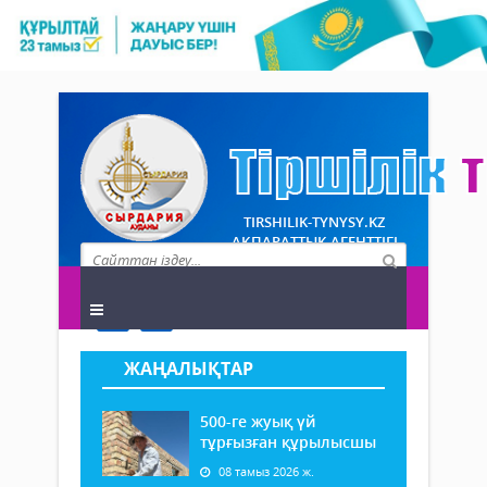
TIRSHILIK-TYNYSY.KZ
АҚПАРАТТЫҚ АГЕНТТІГІ
ЖАҢАЛЫҚТАР
500-ге жуық үй
тұрғызған құрылысшы
08 тамыз 2026 ж.