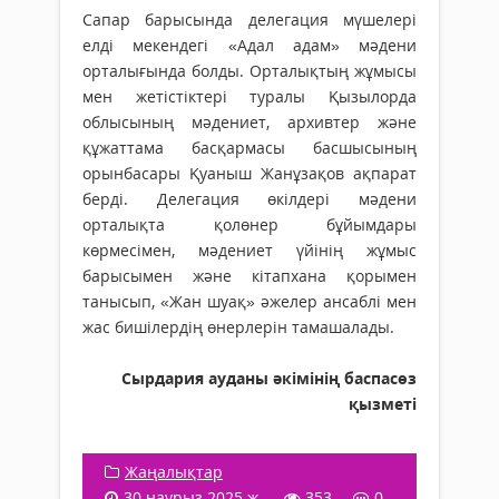
Сапар барысында делегация мүшелері
елді мекендегі «Адал адам» мәдени
орталығында болды. Орталықтың жұмысы
мен жетістіктері туралы Қызылорда
облысының мәдениет, архивтер және
құжаттама басқармасы басшысының
орынбасары Қуаныш Жанұзақов ақпарат
берді. Делегация өкілдері мәдени
орталықта қолөнер бұйымдары
көрмесімен, мәдениет үйінің жұмыс
барысымен және кітапхана қорымен
танысып, «Жан шуақ» әжелер ансаблі мен
жас бишілердің өнерлерін тамашалады.
Сырдария ауданы әкімінің баспасөз
қызметі
Жаңалықтар
30 наурыз 2025 ж.
353
0