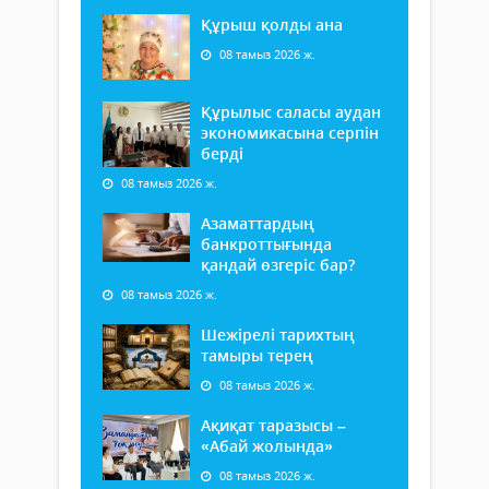
Құрыш қолды ана
08 тамыз 2026 ж.
Құрылыс саласы аудан
экономикасына серпін
берді
08 тамыз 2026 ж.
Азаматтардың
банкроттығында
қандай өзгеріс бар?
08 тамыз 2026 ж.
Шежірелі тарихтың
тамыры терең
08 тамыз 2026 ж.
Ақиқат таразысы –
«Абай жолында»
08 тамыз 2026 ж.