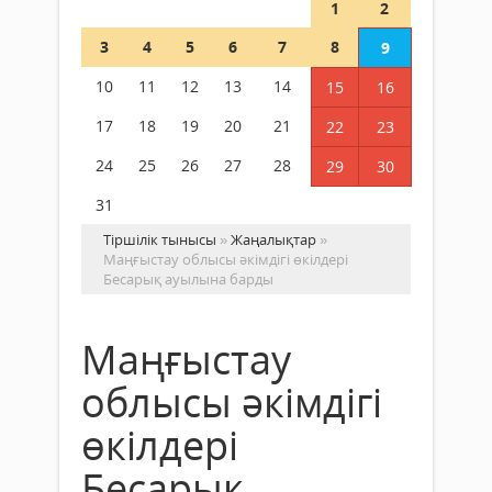
1
2
3
4
5
6
7
8
9
10
11
12
13
14
15
16
17
18
19
20
21
22
23
24
25
26
27
28
29
30
31
Тіршілік тынысы
»
Жаңалықтар
»
Маңғыстау облысы әкімдігі өкілдері
Бесарық ауылына барды
Маңғыстау
облысы әкімдігі
өкілдері
Бесарық