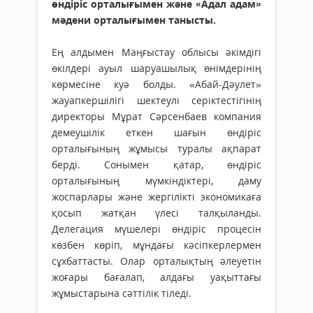
өндіріс орталығымен және «Адал адам»
мәдени орталығымен танысты.
Ең алдымен Маңғыстау облысы әкімдігі
өкілдері ауыл шаруашылық өнімдерінің
көрмесіне куә болды. «Абай-Дәулет»
жауапкершілігі шектеулі серіктестігінің
директоры Мұрат Сәрсенбаев компания
демеушілік еткен шағын өндіріс
орталығының жұмысы туралы ақпарат
берді. Сонымен қатар, өндіріс
орталығының мүмкіндіктері, даму
жоспарлары және жергілікті экономикаға
қосып жатқан үлесі талқыланды.
Делегация мүшелері өндіріс процесін
көзбен көріп, мұндағы кәсіпкерлермен
сұхбаттасты. Олар орталықтың әлеуетін
жоғары бағалап, алдағы уақыттағы
жұмыстарына сәттілік тіледі.