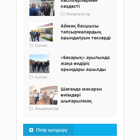
Кәсіпкерлермен
кездесті
Жаңалықтар
Аймақ басшысы
тапсырмалардың
орындалуын тексерді
Қоғам
«Бесарық» ауылында
жаңа өндіріс
орындары ашылды
Қоғам
Шағанда макарон
өнімдері
шығарылмақ
Жаңалықтар
Пікір қалдыру