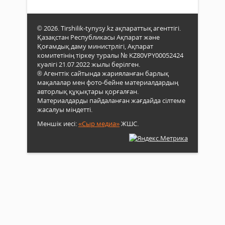
© 2026. Tirshilik-tynysy.kz ақпараттық агенттігі.
Қазақстан Республикасы Ақпарат және
Қоғамдық даму министрлігі, Ақпарат
комитетінің тіркеу туралы № KZ80VPY00052424
куәлігі 21.07.2022 жылы берілген.
® Агенттік сайтында жарияланған барлық
мақалалар мен фото-бейне материалдардың
авторлық құқықтары қорғалған.
Материалдарды пайдаланған жағдайда сілтеме
жасалуы міндетті.
Меншік иесі:
«Сыр медиа»
ЖШС.