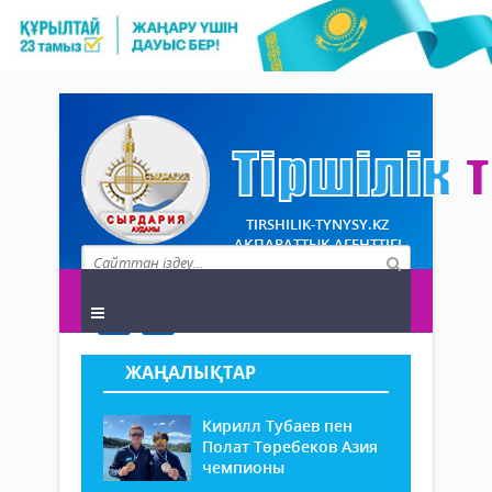
TIRSHILIK-TYNYSY.KZ
АҚПАРАТТЫҚ АГЕНТТІГІ
ЖАҢАЛЫҚТАР
Кирилл Тубаев пен
Полат Төребеков Азия
чемпионы