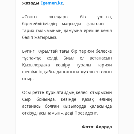
жазады
Egemen.kz
.
«Соңғы жылдары біз ұлттық
бірегейлігіміздің маңызды факторы –
тарих ғылымының дамуына ерекше көңіл
бөліп жатырмыз.
Бүгінгі Құрылтай тағы бір тарихи белеске
тұспа-тұс келді. Биыл ел астанасын
Қызылордаға көшіру туралы тарихи
шешімнің қабылданғанына жүз жыл толып
отыр.
Осы ретте Құрылтайдың келесі отырысын
Сыр бойында, кезінде Қазақ елінің
астанасы болған Қызылорда қаласында
өткізуді ұсынамын», деді Президент.
Фото: Ақорда