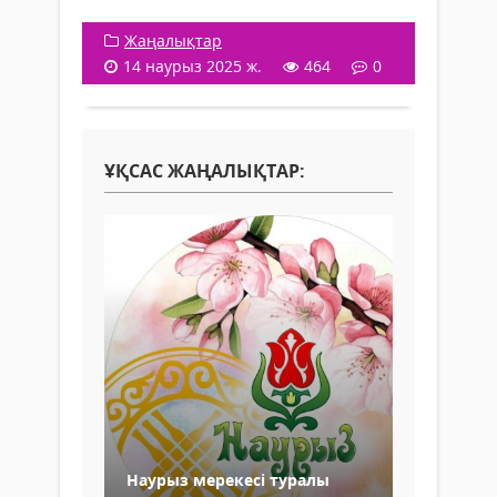
Жаңалықтар
14 наурыз 2025 ж.
464
0
ҰҚСАС ЖАҢАЛЫҚТАР:
Наурыз мерекесі туралы