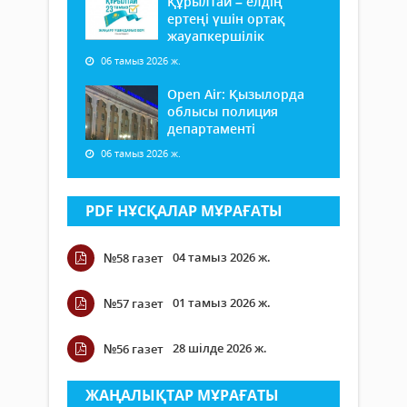
Құрылтай – елдің
ертеңі үшін ортақ
жауапкершілік
06 тамыз 2026 ж.
Open Air: Қызылорда
облысы полиция
департаменті
06 тамыз 2026 ж.
PDF НҰСҚАЛАР МҰРАҒАТЫ
04 тамыз 2026 ж.
№58 газет
01 тамыз 2026 ж.
№57 газет
28 шілде 2026 ж.
№56 газет
ЖАҢАЛЫҚТАР МҰРАҒАТЫ