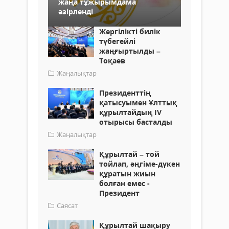
жаңа тұжырымдама
әзірленді
Жергілікті билік
түбегейлі
жаңғыртылды –
Тоқаев
Жаңалықтар
Президенттің
қатысуымен Ұлттық
құрылтайдың IV
отырысы басталды
Жаңалықтар
Құрылтай – той
тойлап, әңгіме-дүкен
құратын жиын
болған емес -
Президент
Саясат
Құрылтай шақыру