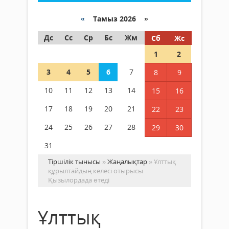
«
Тамыз 2026 »
Дс
Сс
Ср
Бс
Жм
Сб
Жс
1
2
3
4
5
6
7
8
9
10
11
12
13
14
15
16
17
18
19
20
21
22
23
24
25
26
27
28
29
30
31
Тіршілік тынысы
»
Жаңалықтар
» Ұлттық
құрылтайдың келесі отырысы
Қызылордада өтеді
Ұлттық