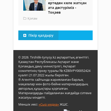
ертеден келе жатқан
ата дәстүріміз -
Тоқаев
Қоғам
Пікір қалдыру
© 2026. Tirshilik-tynysy.kz ақпараттық агенттігі.
Қазақстан Республикасы Ақпарат және
Қоғамдық даму министрлігі, Ақпарат
комитетінің тіркеу туралы № KZ80VPY00052424
куәлігі 21.07.2022 жылы берілген.
® Агенттік сайтында жарияланған барлық
мақалалар мен фото-бейне материалдардың
авторлық құқықтары қорғалған.
Материалдарды пайдаланған жағдайда сілтеме
жасалуы міндетті.
Меншік иесі:
«Сыр медиа»
ЖШС.