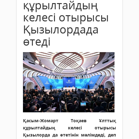
құрылтайдың
келесі отырысы
Қызылордада
өтеді
Қасым-Жомарт Тоқаев Ұлттық
құрылтайдың келесі отырысы
Қызылорда да өтетінін мәлімдеді, деп