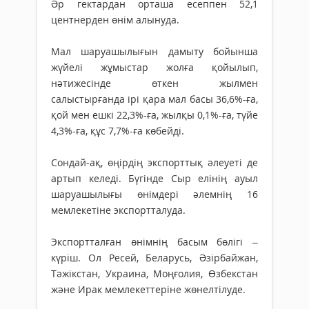
Әр гектардан орташа есеппен 52,1
центнерден өнім алынуда.
Мал шаруашылығын дамыту бойынша
жүйелі жұмыстар жолға қойылып,
нәтижесінде өткен жылмен
салыстырғанда ірі қара мал басы 36,6%-ға,
қой мен ешкі 22,3%-ға, жылқы 0,1%-ға, түйе
4,3%-ға, құс 7,7%-ға көбейді.
Сондай-ақ, өңірдің экспорттық әлеуеті де
артып келеді. Бүгінде Сыр елінің ауыл
шаруашылығы өнімдері әлемнің 16
мемлекетіне экспортталуда.
Экспортталған өнімнің басым бөлігі –
күріш. Ол Ресей, Беларусь, Әзірбайжан,
Тәжікстан, Украина, Моңғолия, Өзбекстан
және Ирак мемлекеттеріне жөнелтілуде.