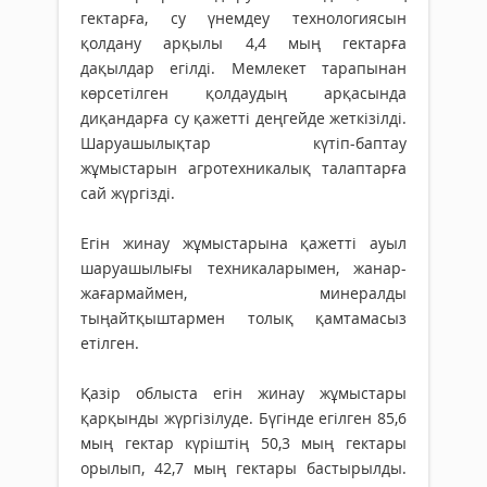
гектарға, су үнемдеу технологиясын
қолдану арқылы 4,4 мың гектарға
дақылдар егілді. Мемлекет тарапынан
көрсетілген қолдаудың арқасында
диқандарға су қажетті деңгейде жеткізілді.
Шаруашылықтар күтіп-баптау
жұмыстарын агротехникалық талаптарға
сай жүргізді.
Егін жинау жұмыстарына қажетті ауыл
шаруашылығы техникаларымен, жанар-
жағармаймен, минералды
тыңайтқыштармен толық қамтамасыз
етілген.
Қазір облыста егін жинау жұмыстары
қарқынды жүргізілуде. Бүгінде егілген 85,6
мың гектар күріштің 50,3 мың гектары
орылып, 42,7 мың гектары бастырылды.