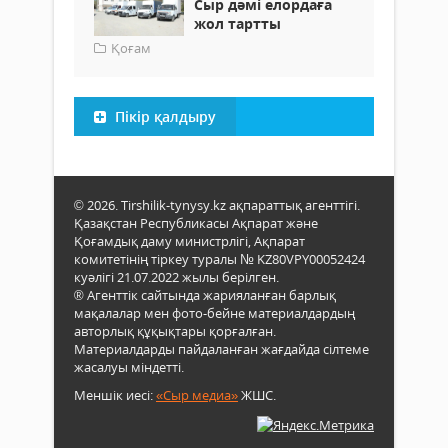
Сыр дәмі елордаға
жол тартты
Қоғам
Пікір қалдыру
© 2026. Tirshilik-tynysy.kz ақпараттық агенттігі.
Қазақстан Республикасы Ақпарат және
Қоғамдық даму министрлігі, Ақпарат
комитетінің тіркеу туралы № KZ80VPY00052424
куәлігі 21.07.2022 жылы берілген.
® Агенттік сайтында жарияланған барлық
мақалалар мен фото-бейне материалдардың
авторлық құқықтары қорғалған.
Материалдарды пайдаланған жағдайда сілтеме
жасалуы міндетті.
Меншік иесі:
«Сыр медиа»
ЖШС.