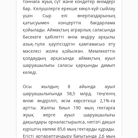
тоннаға жуық сүт және кондитер өнімдері
бар. Келушілерге ерекше көңіл-күй сыйлау
үшін Сыр елі өнерпаздарының
қатысуымен концерттік бағдарлама
қойылады. Аймақтың аграрлық саласында
бәсекеге қабілетті өнім өндіру арқылы
азық-түлік қауіпсіздігін қамтамасыз ету
мәселесі жолға қойылған. Мемлекеттік
қолдаудың арқасында аймақтың ауыл
шаруашылығы саласы қарқынды дамып
келеді.
Осы жылдың 8 айында ауыл
шаруашылығында 58,5 млрд. теңгенің
өнімі өндіріліп, өсім көрсеткіші 2,1%-ға
артты. Жалпы биыл 190 мың гектарға
жуық жерге ауыл шаруашылығы
дақылдары орналастырылса, негізгі дақыл
күрiштің көлемі 85,6 мың гектарды құрады.
Егісті әртараптандыру бағытында 2,6 мың