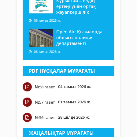
Құрылтай – елдің
ертеңі үшін ортақ
жауапкершілік
06 тамыз 2026 ж.
Open Air: Қызылорда
облысы полиция
департаменті
06 тамыз 2026 ж.
PDF НҰСҚАЛАР МҰРАҒАТЫ
04 тамыз 2026 ж.
№58 газет
01 тамыз 2026 ж.
№57 газет
28 шілде 2026 ж.
№56 газет
ЖАҢАЛЫҚТАР МҰРАҒАТЫ