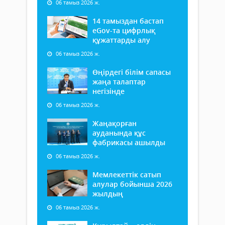
06 тамыз 2026 ж.
14 тамыздан бастап
еGov-та цифрлық
құжаттарды алу
06 тамыз 2026 ж.
Өңірдегі білім сапасы
жаңа талаптар
негізінде
06 тамыз 2026 ж.
Жаңақорған
ауданында құс
фабрикасы ашылды
06 тамыз 2026 ж.
Мемлекеттік сатып
алулар бойынша 2026
жылдың
06 тамыз 2026 ж.