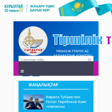
TIRSHILIK-TYNYSY.KZ
АҚПАРАТТЫҚ АГЕНТТІГІ
ЖАҢАЛЫҚТАР
Кирилл Тубаев пен
Полат Төребеков Азия
чемпионы