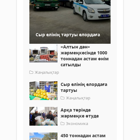
Сыр елінің тартуы елордаға
«Алтын дән»
жәрмеңкесінде 1000
тоннадан астам өнім
сатылды
Жаңалықтар
Сыр елінің елордаға
тартуы
Жаңалықтар
Арқа төрінде
жәрмеңке өтуде
Экономика
450 тоннадан астам