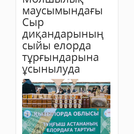
маусымындағы
Сыр
диқандарының
сыйы елорда
тұрғындарына
ұсынылуда