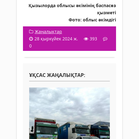
Қызылорда облысы әкімінің баспасөз
қызметі
Фото: облыс әкімдігі
Жаңалықтар
28 қыркүйек 2024 ж.
393
0
ҰҚСАС ЖАҢАЛЫҚТАР: