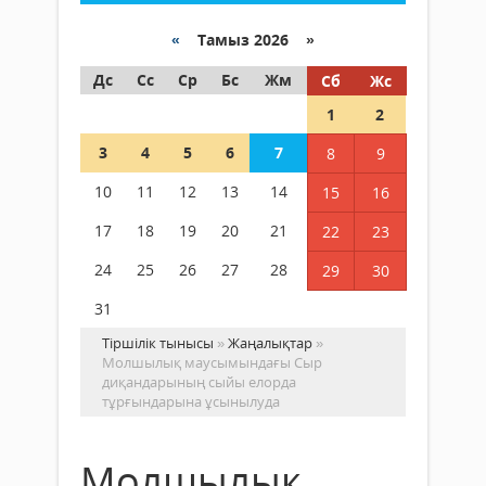
«
Тамыз 2026 »
Дс
Сс
Ср
Бс
Жм
Сб
Жс
1
2
3
4
5
6
7
8
9
10
11
12
13
14
15
16
17
18
19
20
21
22
23
24
25
26
27
28
29
30
31
Тіршілік тынысы
»
Жаңалықтар
»
Молшылық маусымындағы Сыр
диқандарының сыйы елорда
тұрғындарына ұсынылуда
Молшылық