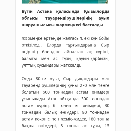
Бүгін Астана қаласында Қызылорда
облысы тауарөндірушілерінің ауыл
шаруашылығы жәрмеңкесі басталды.
Жәрмеңке ертең де жалғасып, екі күн бойы
өткізіледі. Елорда тұрғындарына Сыр
өңірінің брендіне айналған ақ күріші,
балығы мен ас тұзы, қауын-қарбызы,
ұлттық сусындары жеткізілді.
Онда 80-ге жуық Сыр диқандары мен
тауарөндірушілерінің құны 270 млн теңге
болатын 600 тоннадан астам өнімдері
ұсынылады. Атап айтқанда, 300 тоннадан
астам күріш, 6 тонна ет өнімдері, 30
тоннадай балық өнімдері, 80 тоннадан
астам көкөніс пен жеміс-жидек, 180 тонна
бақша өнімдері, 3 тонна ас тұзы, 15