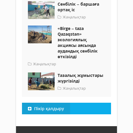
Сенбілік – баршаға
ортақ іс
Жаңалықтар
«Birge – taza
Qazaqstan»
экологиялық
акциясы аясында
аудандық сенбілік
өткізілді
Жаңалықтар
Тазалық жұмыстары
жүргізілді
Жаңалықтар
Пікір қалдыру