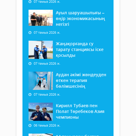
07 тамыз 2026 ж.
Ауыл шаруашылығы –
өңір экономикасының
негізгі
07 тамыз 2026 ж.
Жаңақорғанда су
тарату станциясы іске
қосылды
07 тамыз 2026 ж.
Аудан әкімі жөндеуден
өткен терапия
бөлімшесінің
07 тамыз 2026 ж.
Кирилл Тубаев пен
Полат Төребеков Азия
чемпионы
06 тамыз 2026 ж.