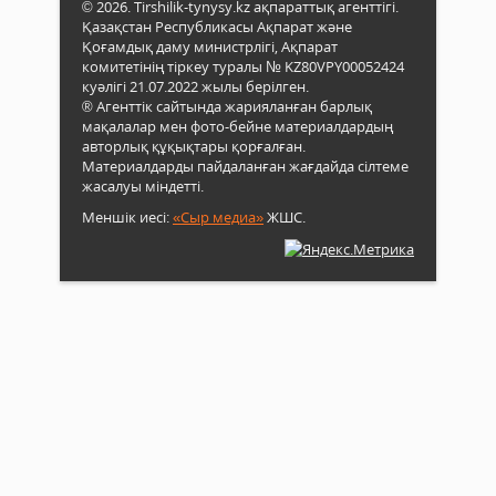
© 2026. Tirshilik-tynysy.kz ақпараттық агенттігі.
Қазақстан Республикасы Ақпарат және
Қоғамдық даму министрлігі, Ақпарат
комитетінің тіркеу туралы № KZ80VPY00052424
куәлігі 21.07.2022 жылы берілген.
® Агенттік сайтында жарияланған барлық
мақалалар мен фото-бейне материалдардың
авторлық құқықтары қорғалған.
Материалдарды пайдаланған жағдайда сілтеме
жасалуы міндетті.
Меншік иесі:
«Сыр медиа»
ЖШС.