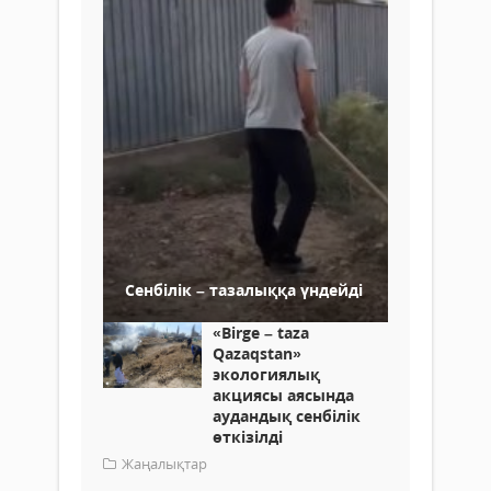
Сенбілік – тазалыққа үндейді
«Birge – taza
Qazaqstan»
экологиялық
акциясы аясында
аудандық сенбілік
өткізілді
Жаңалықтар