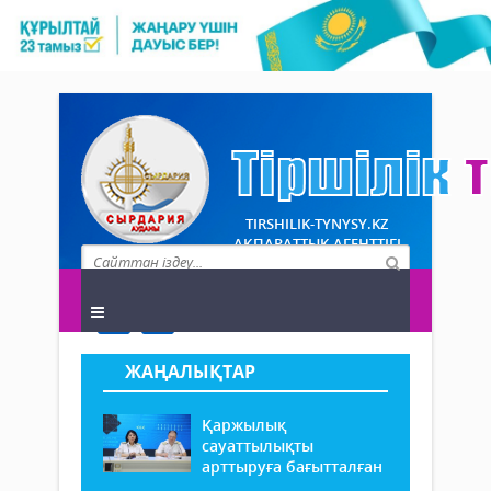
TIRSHILIK-TYNYSY.KZ
АҚПАРАТТЫҚ АГЕНТТІГІ
ЖАҢАЛЫҚТАР
Қаржылық
сауаттылықты
арттыруға бағытталған