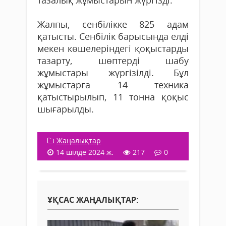
Жалпы, сенбілікке 825 адам
қатысты. Сенбілік барысында елді
мекен көшелеріндегі қоқыстарды
тазарту, шөптерді шабу
жұмыстары жүргізілді. Бұл
жұмыстарға 14 техника
қатыстырылып, 11 тонна қоқыс
шығарылды.
Жаңалықтар
14 шілде 2024 ж.
217
0
ҰҚСАС ЖАҢАЛЫҚТАР: