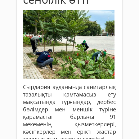
Сырдария ауданында санитарлық
тазалықты қамтамасыз ету
мақсатында тұрғындар, дербес
бөлімдер мен меншік түріне
қарамастан барлығы 91
мекеменің қызметкерлері,
кәсіпкерлер мен ерікті жастар
тазалық жұмыстарын жүргізді.