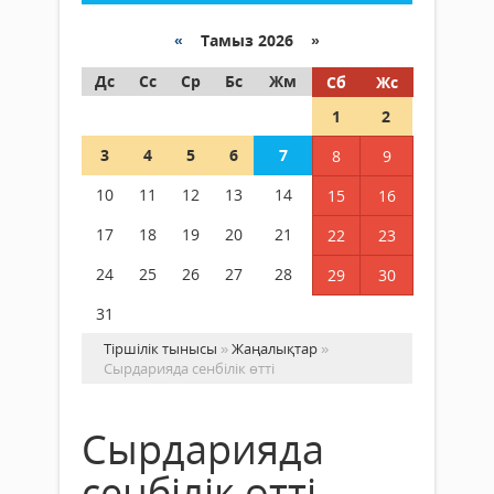
«
Тамыз 2026 »
Дс
Сс
Ср
Бс
Жм
Сб
Жс
1
2
3
4
5
6
7
8
9
10
11
12
13
14
15
16
17
18
19
20
21
22
23
24
25
26
27
28
29
30
31
Тіршілік тынысы
»
Жаңалықтар
»
Сырдарияда сенбілік өтті
Сырдарияда
сенбілік өтті