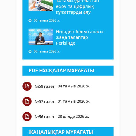
14 тамыздан бастап
еGov-та цифрлық
құжаттарды алу
06 тамыз 2026 ж.
Өңірдегі білім сапасы
жаңа талаптар
негізінде
06 тамыз 2026 ж.
PDF НҰСҚАЛАР МҰРАҒАТЫ
04 тамыз 2026 ж.
№58 газет
01 тамыз 2026 ж.
№57 газет
28 шілде 2026 ж.
№56 газет
ЖАҢАЛЫҚТАР МҰРАҒАТЫ