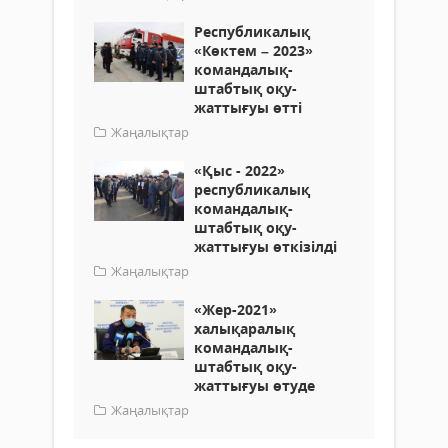
Республикалық
«Көктем – 2023»
командалық-
штабтық оқу-
жаттығуы өтті
Жаңалықтар
«Қыс - 2022»
республикалық
командалық-
штабтық оқу-
жаттығуы өткізілді
Жаңалықтар
«Жер-2021»
халықаралық
командалық-
штабтық оқу-
жаттығуы өтуде
Жаңалықтар