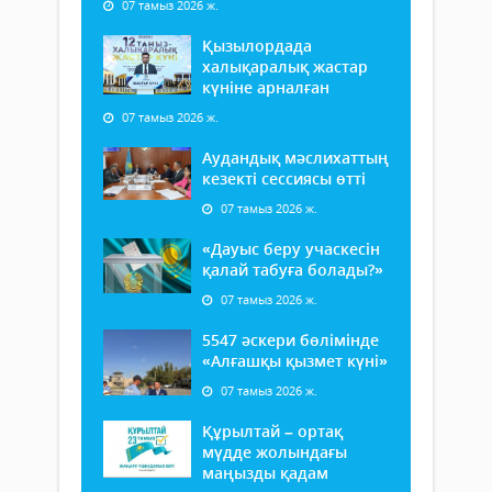
07 тамыз 2026 ж.
Қызылордада
халықаралық жастар
күніне арналған
07 тамыз 2026 ж.
Аудандық мәслихаттың
кезекті сессиясы өтті
07 тамыз 2026 ж.
«Дауыс беру учаскесін
қалай табуға болады?»
07 тамыз 2026 ж.
5547 әскери бөлімінде
«Алғашқы қызмет күні»
07 тамыз 2026 ж.
Құрылтай – ортақ
мүдде жолындағы
маңызды қадам