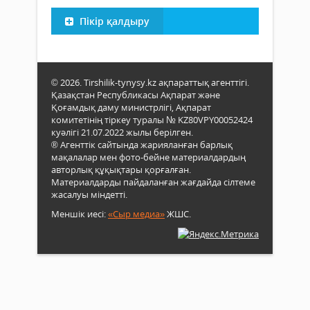
Пікір қалдыру
© 2026. Tirshilik-tynysy.kz ақпараттық агенттігі.
Қазақстан Республикасы Ақпарат және
Қоғамдық даму министрлігі, Ақпарат
комитетінің тіркеу туралы № KZ80VPY00052424
куәлігі 21.07.2022 жылы берілген.
® Агенттік сайтында жарияланған барлық
мақалалар мен фото-бейне материалдардың
авторлық құқықтары қорғалған.
Материалдарды пайдаланған жағдайда сілтеме
жасалуы міндетті.
Меншік иесі:
«Сыр медиа»
ЖШС.