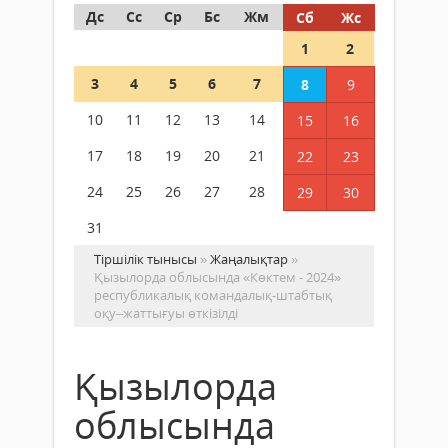
Дс
Сс
Ср
Бс
Жм
Сб
Жс
1
2
3
4
5
6
7
8
9
10
11
12
13
14
15
16
17
18
19
20
21
22
23
24
25
26
27
28
29
30
31
Тіршілік тынысы
»
Жаңалықтар
»
Қызылорда облысында «Көктем - 2024»
республикалық командалық-штабтық
оқу–жаттығуы өткізілді
Қызылорда
облысында