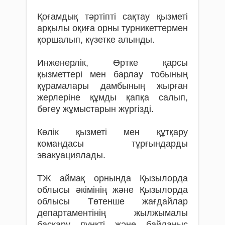
Қоғамдық тәртіпті сақтау қызметі
арқылы оқиға орны турникеттермен
қоршалып, күзетке алынды.
Инженерлік, Өртке қарсы
қызметтері мен барлау тобының
құрамалары дамбының жырған
жерлеріне құмды қапқа салып,
бөгеу жұмыстарын жүргізді.
Көлік қызметі мен құтқару
командасы тұрғындарды
эвакуациялады.
ТЖ аймақ орнында Қызылорда
облысы әкімінің және Қызылорда
облысы Төтенше жағдайлар
департаментінің жылжымалы
басқару пункті және байланыс