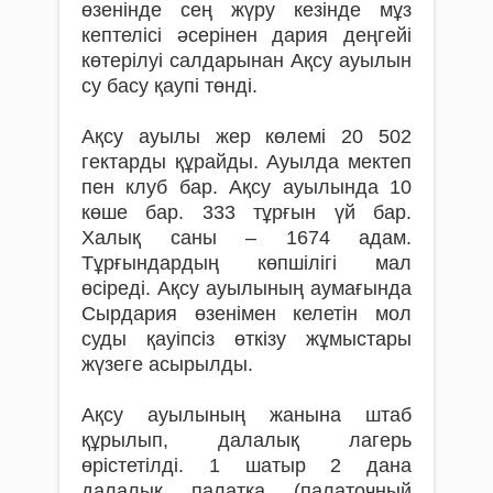
өзенінде сең жүру кезінде мұз
кептелісі әсерінен дария деңгейі
көтерілуі салдарынан Ақсу ауылын
су басу қаупі төнді.
Ақсу ауылы жер көлемі 20 502
гектарды құрайды. Ауылда мектеп
пен клуб бар. Ақсу ауылында 10
көше бар. 333 тұрғын үй бар.
Халық саны – 1674 адам.
Тұрғындардың көпшілігі мал
өсіреді. Ақсу ауылының аумағында
Сырдария өзенімен келетін мол
суды қауіпсіз өткізу жұмыстары
жүзеге асырылды.
Ақсу ауылының жанына штаб
құрылып, далалық лагерь
өрістетілді. 1 шатыр 2 дана
далалық палатка (палаточный