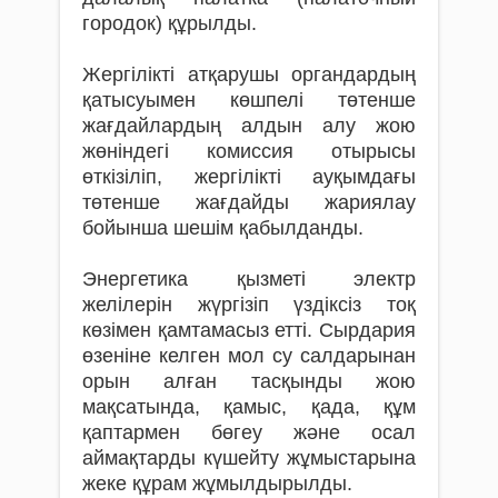
городок) құрылды.
Жергілікті атқарушы органдардың
қатысуымен көшпелі төтенше
жағдайлардың алдын алу жою
жөніндегі комиссия отырысы
өткізіліп, жергілікті ауқымдағы
төтенше жағдайды жариялау
бойынша шешім қабылданды.
Энергетика қызметі электр
желілерін жүргізіп үздіксіз тоқ
көзімен қамтамасыз етті. Сырдария
өзеніне келген мол су салдарынан
орын алған тасқынды жою
мақсатында, қамыс, қада, құм
қаптармен бөгеу және осал
аймақтарды күшейту жұмыстарына
жеке құрам жұмылдырылды.