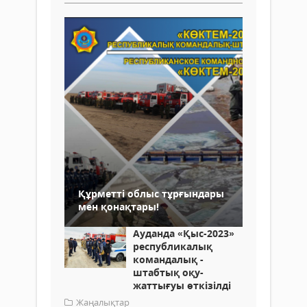
Құрметті облыс тұрғындары
мен қонақтары!
Ауданда «Қыс-2023»
республикалық
командалық -
штабтық оқу-
жаттығуы өткізілді
Жаңалықтар