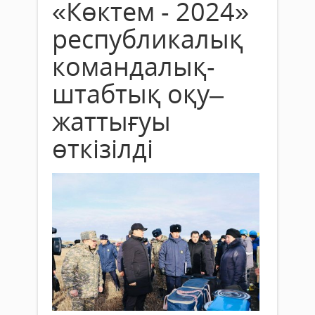
«Көктем - 2024»
республикалық
командалық-
штабтық оқу–
жаттығуы
өткізілді