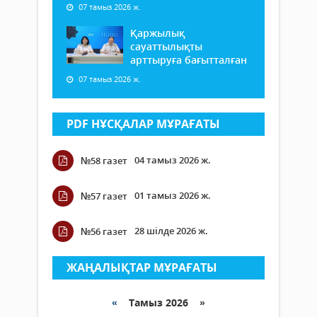
07 тамыз 2026 ж.
Қаржылық
сауаттылықты
арттыруға бағытталған
07 тамыз 2026 ж.
PDF НҰСҚАЛАР МҰРАҒАТЫ
04 тамыз 2026 ж.
№58 газет
01 тамыз 2026 ж.
№57 газет
28 шілде 2026 ж.
№56 газет
ЖАҢАЛЫҚТАР МҰРАҒАТЫ
«
Тамыз 2026 »