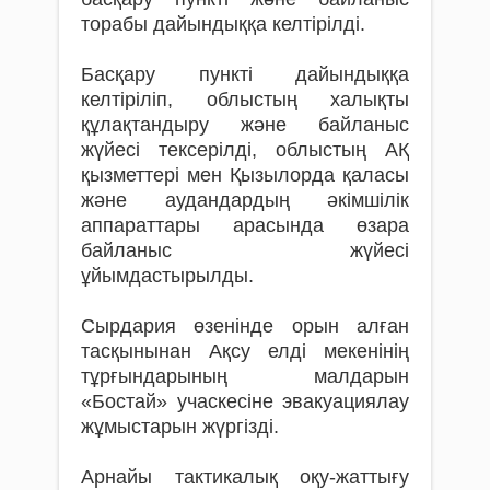
торабы дайындыққа келтірілді.
Басқару пункті дайындыққа
келтіріліп, облыстың халықты
құлақтандыру және байланыс
жүйесі тексерілді, облыстың АҚ
қызметтері мен Қызылорда қаласы
және аудандардың әкімшілік
аппараттары арасында өзара
байланыс жүйесі
ұйымдастырылды.
Сырдария өзенінде орын алған
тасқынынан Ақсу елді мекенінің
тұрғындарының малдарын
«Бостай» учаскесіне эвакуациялау
жұмыстарын жүргізді.
Арнайы тактикалық оқу-жаттығу