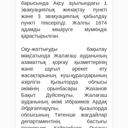
барысында Ақсу ауылындағы 1
эвакуациялық жинақтау пункті
және 3 эвакуациялық қабылдау
пункті тексерілді. Жалпы 1674
адамды көшіруге мүмкіндік
қарастырылған.
Оқу-жаттығуды бақылау
мақсатында Жалағаш ауданының
азаматтық қорғау қызметтерінің
және шұғыл әрекет ету
жасақтарының күш-құралдарының
әзірлігін Қызылорда облысы
әкімінің орынбасары Жаханов
Бақыт Дүйсенұлы, Жалағаш
ауданының әкімі Ибраимов Ардақ
Әбдіғаппарұлы, Қызылорда
облысының Төтенше жағдайлар
департаментінің бастығы
полковник Қайрақбаев Руслан