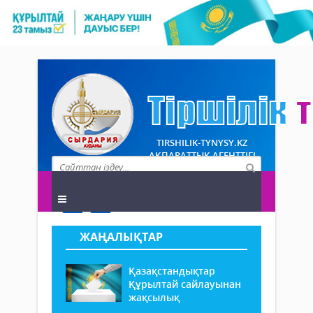
TIRSHILIK-TYNYSY.KZ
АҚПАРАТТЫҚ АГЕНТТІГІ
ЖАҢАЛЫҚТАР
Қазақстандықтар
Құрылтай сайлауынан
жақсылық