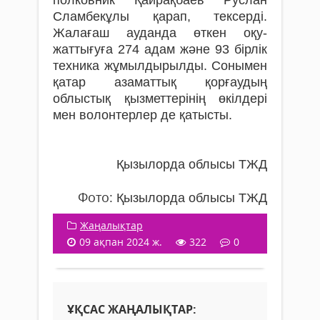
Сламбекұлы қарап, тексерді.
Жалағаш ауданда өткен оқу-
жаттығуға 274 адам және 93 бірлік
техника жұмылдырылды. Сонымен
қатар азаматтық қорғаудың
облыстық қызметтерінің өкілдері
мен волонтерлер де қатысты.
Қызылорда облысы ТЖД
Фото:
Қызылорда облысы ТЖД
Жаңалықтар
09 ақпан 2024 ж.
322
0
ҰҚСАС ЖАҢАЛЫҚТАР: