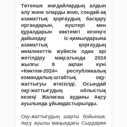
Төтенше жағдайлардың алдын
алу және оларды жою, сондай-ақ
азаматтық қорғаудың басқару
органдарын, күштері мен
құралдарын көктемгі кезеңге
дайындау іс-қимылдарына
азаматтық қорғаудың
мемлекеттік жүйесін одан әрі
жетілдіру мақсатында 2024
жылғы 8 ақпан күні
«Көктем-2024» республикалық
командалық-штабтық оқу-
жаттығуы өткізілді. Осындай
оқу-жаттығудың облыстық
кезеңі Жалағаш ауданы Ақсу
ауылында ұйымдастырылды.
Оқу-жаттығудың шарты бойынша:
Ақсу ауылы маңындағы Сырдария