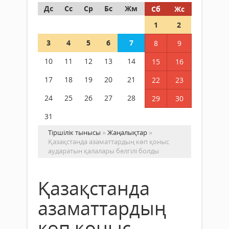
Дс
Сс
Ср
Бс
Жм
Сб
Жс
1
2
3
4
5
6
7
8
9
10
11
12
13
14
15
16
17
18
19
20
21
22
23
24
25
26
27
28
29
30
31
Тіршілік тынысы
»
Жаңалықтар
»
Қазақстанда азаматтардың көп қоныс
аударатын қалалары белгілі болды
Қазақстанда
азаматтардың
көп қоныс