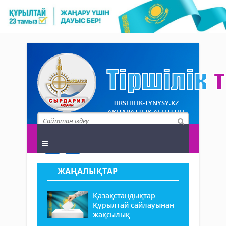
TIRSHILIK-TYNYSY.KZ
АҚПАРАТТЫҚ АГЕНТТІГІ
ЖАҢАЛЫҚТАР
Қазақстандықтар
Құрылтай сайлауынан
жақсылық