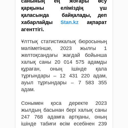
санының ең жоғары өсу
қарқыны еліміздің үш
қаласында байқалады, деп
хабарлайды
Stan.kz
ақпарат
агенттігі.
Ұлттық статистикалық бюросының
мәліметінше, 2023 жылғы 1
желтоқсандағы жағдай бойынша
халық саны 20 014 575 адамды
құраған, оның ішінде қала
тұрғындары – 12 431 220 адам,
ауыл тұрғындары – 7 583 355
адам.
Сонымен қоса деректе 2023
жылдың басынан бері халық саны
247 768 адамға артқаны, оның
ішінде табиғи өсім есебінен 239