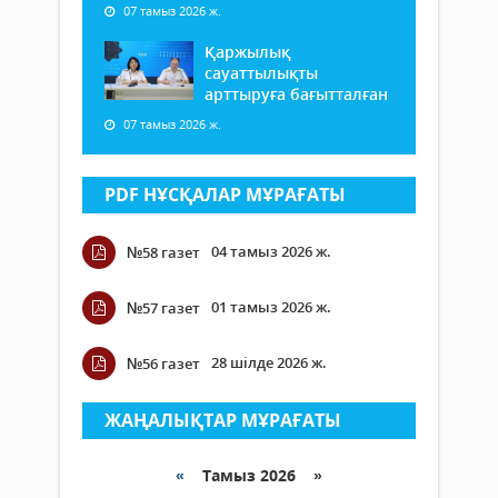
07 тамыз 2026 ж.
Қаржылық
сауаттылықты
арттыруға бағытталған
07 тамыз 2026 ж.
PDF НҰСҚАЛАР МҰРАҒАТЫ
04 тамыз 2026 ж.
№58 газет
01 тамыз 2026 ж.
№57 газет
28 шілде 2026 ж.
№56 газет
ЖАҢАЛЫҚТАР МҰРАҒАТЫ
«
Тамыз 2026 »