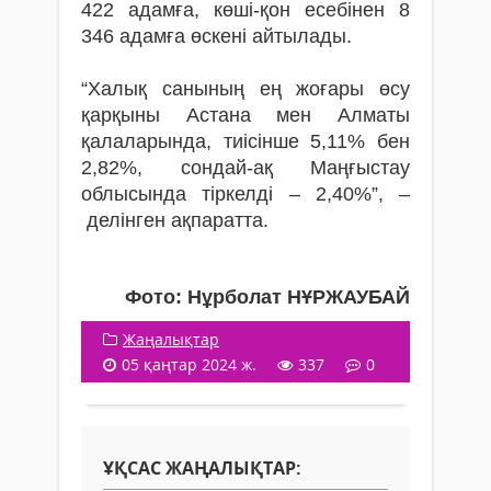
422 адамға, көші-қон есебінен 8
346 адамға өскені айтылады.
“Халық санының ең жоғары өсу
қарқыны Астана мен Алматы
қалаларында, тиісінше 5,11% бен
2,82%, сондай-ақ Маңғыстау
облысында тіркелді – 2,40%”, –
делінген ақпаратта.
Фото: Нұрболат НҰРЖАУБАЙ
Жаңалықтар
05 қаңтар 2024 ж.
337
0
ҰҚСАС ЖАҢАЛЫҚТАР: