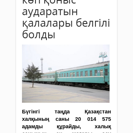
аударатын
қалалары белгілі
болды
Бүгінгі таңда Қазақстан
халқының саны 20 014 575
адамды құрайды, халық