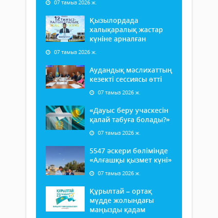
07 тамыз 2026 ж.
Қызылордада
халықаралық жастар
күніне арналған
07 тамыз 2026 ж.
Аудандық мәслихаттың
кезекті сессиясы өтті
07 тамыз 2026 ж.
«Дауыс беру учаскесін
қалай табуға болады?»
07 тамыз 2026 ж.
5547 әскери бөлімінде
«Алғашқы қызмет күні»
07 тамыз 2026 ж.
Құрылтай – ортақ
мүдде жолындағы
маңызды қадам