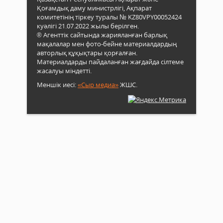
Қоғамдық даму министрлігі, Ақпарат
комитетінің тіркеу туралы № KZ80VPY00052424
куәлігі 21.07.2022 жылы берілген.
® Агенттік сайтында жарияланған барлық
мақалалар мен фото-бейне материалдардың
авторлық құқықтары қорғалған.
Материалдарды пайдаланған жағдайда сілтеме
жасалуы міндетті.
Меншік иесі:
«Сыр медиа»
ЖШС.