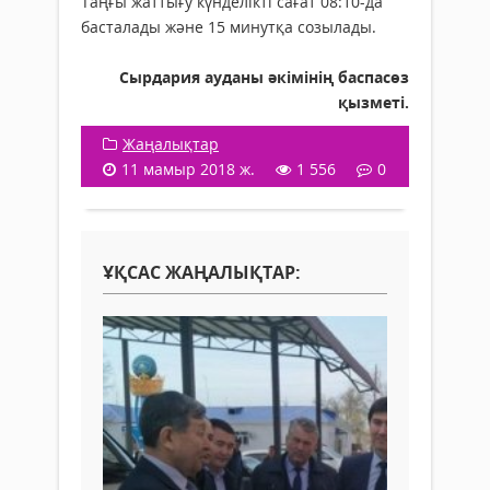
Таңғы жаттығу күнделікті сағат 08:10-да
басталады және 15 минутқа созылады.
Сырдария ауданы әкімінің баспасөз
қызметі.
Жаңалықтар
11 мамыр 2018 ж.
1 556
0
ҰҚСАС ЖАҢАЛЫҚТАР: