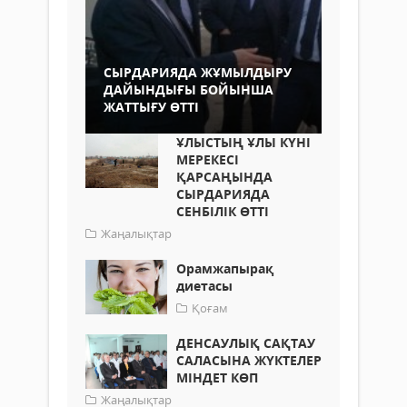
СЫРДАРИЯДА ЖҰМЫЛДЫРУ
ДАЙЫНДЫҒЫ БОЙЫНША
ЖАТТЫҒУ ӨТТІ
ҰЛЫСТЫҢ ҰЛЫ КҮНІ
МЕРЕКЕСІ
ҚАРСАҢЫНДА
СЫРДАРИЯДА
СЕНБІЛІК ӨТТІ
Жаңалықтар
Орамжапырақ
диетасы
Қоғам
ДЕНСАУЛЫҚ САҚТАУ
САЛАСЫНА ЖҮКТЕЛЕР
МІНДЕТ КӨП
Жаңалықтар