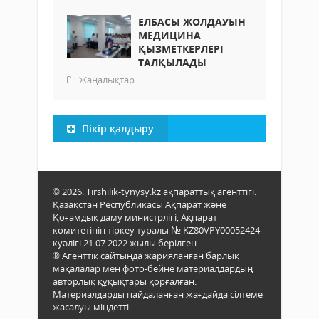
ЕЛБАСЫ ЖОЛДАУЫН
МЕДИЦИНА
ҚЫЗМЕТКЕРЛЕРІ
ТАЛҚЫЛАДЫ
Жаңалықтар
Пікір қалдыру
© 2026. Tirshilik-tynysy.kz ақпараттық агенттігі.
Қазақстан Республикасы Ақпарат және
Қоғамдық даму министрлігі, Ақпарат
комитетінің тіркеу туралы № KZ80VPY00052424
куәлігі 21.07.2022 жылы берілген.
® Агенттік сайтында жарияланған барлық
мақалалар мен фото-бейне материалдардың
авторлық құқықтары қорғалған.
Материалдарды пайдаланған жағдайда сілтеме
жасалуы міндетті.