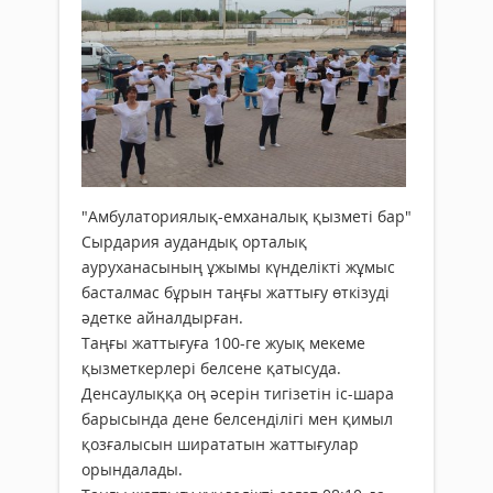
"Амбулаториялық-емханалық қызметі бар"
Сырдария аудандық орталық
ауруханасының ұжымы күнделікті жұмыс
басталмас бұрын таңғы жаттығу өткізуді
әдетке айналдырған.
Таңғы жаттығуға 100-ге жуық мекеме
қызметкерлері белсене қатысуда.
Денсаулыққа оң әсерін тигізетін іс-шара
барысында дене белсенділігі мен қимыл
қозғалысын ширататын жаттығулар
орындалады.