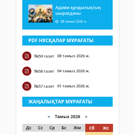
Адами құндылықтың
шырағданы
08 тамыз 2026 ж.
PDF НҰСҚАЛАР МҰРАҒАТЫ
08 тамыз 2026 ж.
№59 газет
04 тамыз 2026 ж.
№58 газет
01 тамыз 2026 ж.
№57 газет
ЖАҢАЛЫҚТАР МҰРАҒАТЫ
«
Тамыз 2026 »
Дс
Сс
Ср
Бс
Жм
Сб
Жс