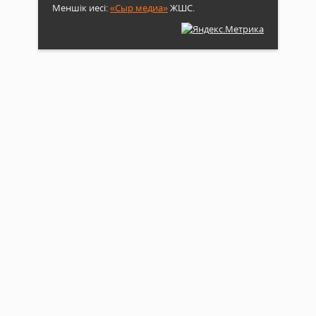
Меншік иесі:
«Сыр медиа»
ЖШС.