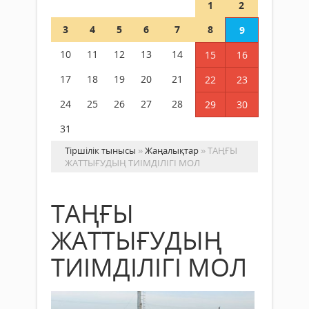
1
2
3
4
5
6
7
8
9
10
11
12
13
14
15
16
17
18
19
20
21
22
23
24
25
26
27
28
29
30
31
Тіршілік тынысы
»
Жаңалықтар
» ТАҢҒЫ
ЖАТТЫҒУДЫҢ ТИІМДІЛІГІ МОЛ
ТАҢҒЫ
ЖАТТЫҒУДЫҢ
ТИІМДІЛІГІ МОЛ