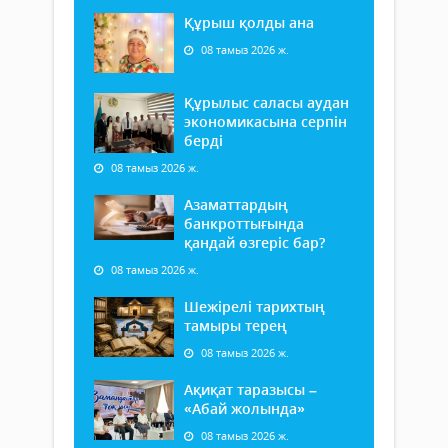
Құрыш қолды ана
08 тамыз 2026 ж.
Құрылыс саласы аудан
экономикасына серпін
берді
08 тамыз 2026 ж.
Азаматтардың
банкроттығында
қандай өзгеріс бар?
08 тамыз 2026 ж.
Шежірелі тарихтың
тамыры терең
08 тамыз 2026 ж.
Ақиқат таразысы –
«Абай жолында»
08 тамыз 2026 ж.