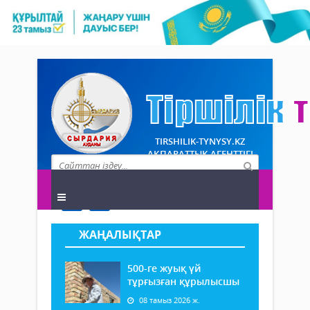
TIRSHILIK-TYNYSY.KZ
АҚПАРАТТЫҚ АГЕНТТІГІ
ЖАҢАЛЫҚТАР
500-ге жуық үй
тұрғызған құрылысшы
08 тамыз 2026 ж.