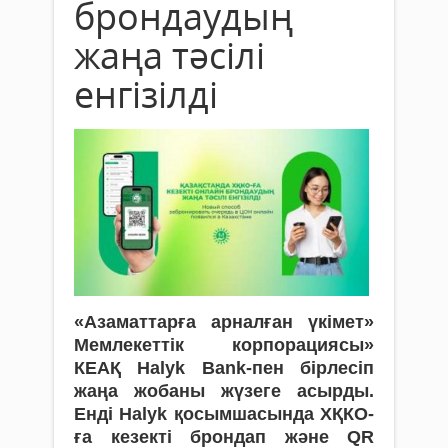
брондаудың
жаңа тәсілі
енгізілді
«Азаматтарға арналған үкімет»
Мемлекеттік корпорациясы»
КЕАҚ Halyk Bank-пен бірлесіп
жаңа жобаны жүзеге асырды.
Енді Halyk қосымшасында ХҚКО-
ға кезекті брондап және QR