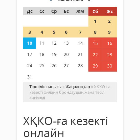
Дс
Сс
Ср
Бс
Жм
Сб
Жс
1
2
3
4
5
6
7
8
9
10
11
12
13
14
15
16
17
18
19
20
21
22
23
24
25
26
27
28
29
30
31
Тіршілік тынысы
»
Жаңалықтар
» ХҚКО-ға
кезекті онлайн брондаудың жаңа тәсілі
енгізілді
ХҚКО-ға кезекті
онлайн