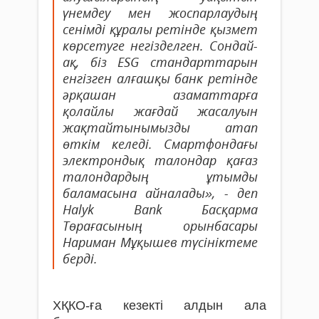
үнемдеу мен жоспарлаудың
сенімді құралы ретінде қызмет
көрсетуге негізделген. Сондай-
ақ, біз ESG стандарттарын
енгізген алғашқы банк ретінде
әрқашан азаматтарға
қолайлы жағдай жасалуын
жақтайтынымызды атап
өткім келеді. Смартфондағы
электрондық талондар қағаз
талондардың ұтымды
баламасына айналады», - деп
Halyk Bank Басқарма
Төрағасының орынбасары
Нариман Мұқышев түсініктеме
берді.
ХҚКО-ға кезекті алдын ала