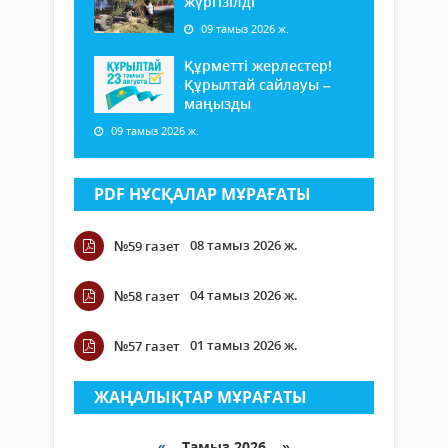
жүргізілді
09 тамыз 2026 ж.
Құрметті жерлестер!
Құрылтай сайлауы –
маңызды
09 тамыз 2026 ж.
PDF НҰСҚАЛАР МҰРАҒАТЫ
08 тамыз 2026 ж.
№59 газет
04 тамыз 2026 ж.
№58 газет
01 тамыз 2026 ж.
№57 газет
ЖАҢАЛЫҚТАР МҰРАҒАТЫ
«
Тамыз 2026 »