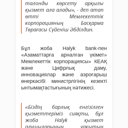
талонды көрсету арқылы
қызмет ала алады», - деп атап
өтті Мемлекеттік
корпорацияның Басқарма
Төрағасы Сүйеніш Әбділдин.
Бұл жоба Halyk bank-пен
«Азаматтарға арналған үкімет»
Мемлекеттік корпорациясы» КЕАҚ
және Цифрлық даму,
инновациялар және аэроғарыш
өнеркәсібі министрлігінің кезекті
ынтымақтастығының нәтижесі.
«Біздің барлық енгізілген
қызметтеріміз сияқты, бұл
жоба Halyk қызмет
алушыларының уақытын