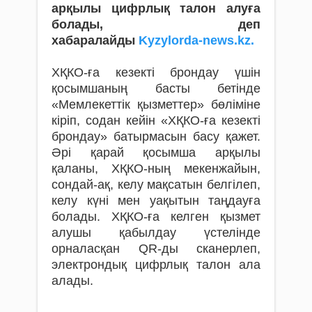
арқылы цифрлық талон алуға
болады, деп
хабаралайды
Kyzylorda-news.kz.
ХҚКО-ға кезекті брондау үшін
қосымшаның басты бетінде
«Мемлекеттік қызметтер» бөліміне
кіріп, содан кейін «ХҚКО-ға кезекті
брондау» батырмасын басу қажет.
Әрі қарай қосымша арқылы
қаланы, ХҚКО-ның мекенжайын,
сондай-ақ, келу мақсатын белгілеп,
келу күні мен уақытын таңдауға
болады. ХҚКО-ға келген қызмет
алушы қабылдау үстелінде
орналасқан QR-ды сканерлеп,
электрондық цифрлық талон ала
алады.