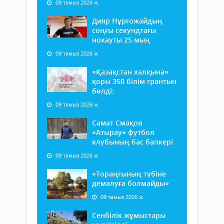
09 тамыз 2026 ж.
Дияр Нұрғожайдың
соңғы секундтағы
нокауты 25 мың
09 тамыз 2026 ж.
«Қазақстан халқына»
қоры 350 білім грантын
бөлді:
09 тамыз 2026 ж.
Самат Смақов
«Атырау» футбол
клубының бас бапкері
09 тамыз 2026 ж.
«Тораңғының түбіне
демалуға болмайды»
09 тамыз 2026 ж.
Сенбілік жұмыстары