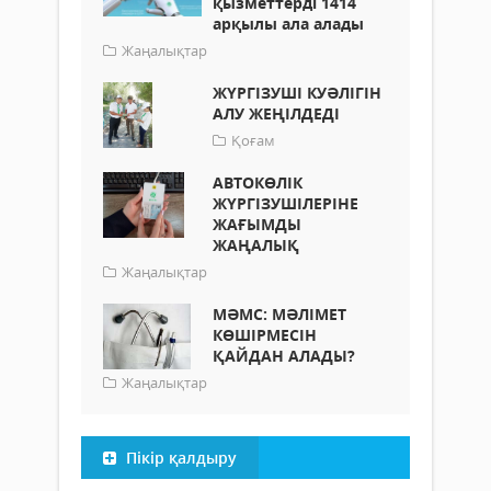
қызметтерді 1414
арқылы ала алады
Жаңалықтар
ЖҮРГІЗУШІ КУӘЛІГІН
АЛУ ЖЕҢІЛДЕДІ
Қоғам
АВТОКӨЛІК
ЖҮРГІЗУШІЛЕРІНЕ
ЖАҒЫМДЫ
ЖАҢАЛЫҚ
Жаңалықтар
МӘМС: МӘЛІМЕТ
КӨШІРМЕСІН
ҚАЙДАН АЛАДЫ?
Жаңалықтар
Пікір қалдыру