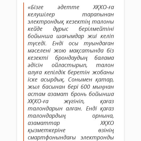
«Бізге әдетте ХҚКО-ға
келушілер тарапынан
электрондық кезектің талоны
кейде дұрыс берілмейтіні
бойынша шағымдар жиі келіп
түседі. Енді осы туындаған
мәселені жою мақсатында біз
кезекті брондаудың балама
әдісін ойластырып, талон
алуға кепілдік беретін жобаны
іске асырдық. Сонымен қатар,
жыл басынан бері 600 мыңнан
астам азамат бронь бойынша
ХҚКО-ға жүгініп, қағаз
талондарын алған. Енді қағаз
талондардың орнына,
азаматтар ХҚКО
қызметкеріне өзінің
смартфонындағы электронды