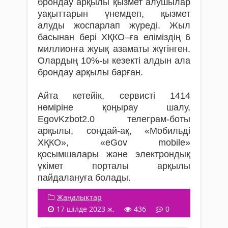
брондау арқылы қызмет алушылар
уақыттарын үнемдеп, қызмет
алуды жоспарлап жүреді. Жыл
басынан бері ХҚКО–ға еліміздің 6
миллионға жуық азаматы жүгінген.
Олардың 10%-ы кезекті алдын ала
брондау арқылы барған.
Айта кетейік, сервисті 1414
нөміріне қоңырау шалу,
ЕgovKzbot2.0 телеграм-боты
арқылы, сондай-ақ, «Мобильді
ХҚКО», «eGov mobile»
қосымшалары және электрондық
үкімет порталы арқылы
пайдалануға болады.
Жаңалықтар
17 шілде 2023 ж.
436
0