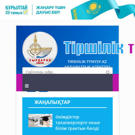
TIRSHILIK-TYNYSY.KZ
АҚПАРАТТЫҚ АГЕНТТІГІ
ЖАҢАЛЫҚТАР
Әкімдіктер
талапкерлерге неше
білім грантын бөлді