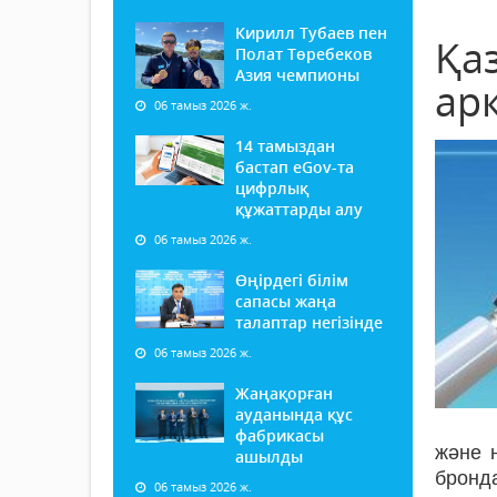
Кирилл Тубаев пен
Қа
Полат Төребеков
Азия чемпионы
ар
06 тамыз 2026 ж.
14 тамыздан
бастап еGov-та
цифрлық
құжаттарды алу
06 тамыз 2026 ж.
Өңірдегі білім
сапасы жаңа
талаптар негізінде
06 тамыз 2026 ж.
Жаңақорған
ауданында құс
фабрикасы
және 
ашылды
бронда
06 тамыз 2026 ж.