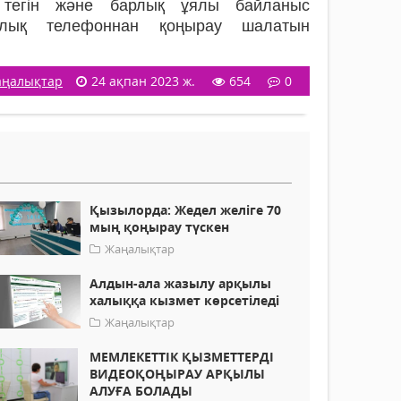
у тегін және барлық ұялы байланыс
рлық телефоннан қоңырау шалатын
ңалықтар
24 ақпан 2023 ж.
654
0
Қызылорда: Жедел желіге 70
мың қоңырау түскен
Жаңалықтар
Алдын-ала жазылу арқылы
халыққа кызмет көрсетіледі
Жаңалықтар
МЕМЛЕКЕТТІК ҚЫЗМЕТТЕРДІ
ВИДЕОҚОҢЫРАУ АРҚЫЛЫ
АЛУҒА БОЛАДЫ