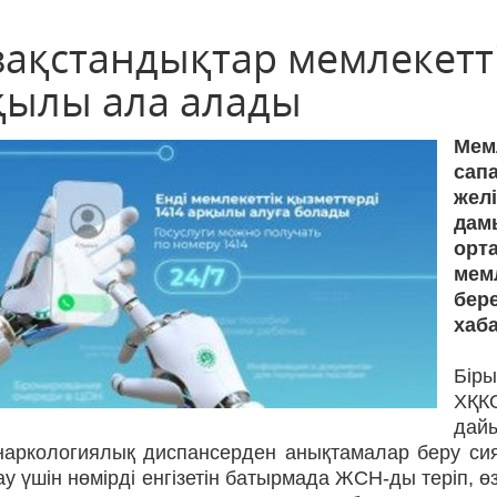
зақстандықтар мемлекетті
қылы ала алады
Мем
сап
жел
дам
орт
мем
бер
хаб
Бір
ХҚК
дай
наркологиялық диспансерден анықтамалар беру сияқ
у үшін нөмірді енгізетін батырмада ЖСН-ды теріп, ө