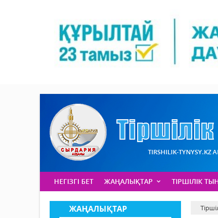
TIRSHILIK-TYNYSY.KZ 
НЕГІЗГІ БЕТ
ЖАҢАЛЫҚТАР
ТІРШІЛІК ТЫ
ЖАҢАЛЫҚТАР
Тірші