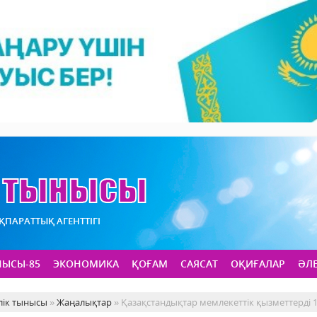
АҚПАРАТТЫҚ АГЕНТТІГІ
НЫСЫ-85
ЭКОНОМИКА
ҚОҒАМ
САЯСАТ
ОҚИҒАЛАР
ӘЛ
лік тынысы
»
Жаңалықтар
» Қазақстандықтар мемлекеттік қызметтерді 