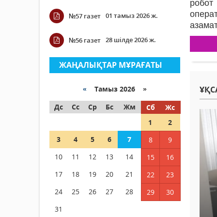
робот
опер
01 тамыз 2026 ж.
№57 газет
азамат
28 шілде 2026 ж.
№56 газет
ЖАҢАЛЫҚТАР МҰРАҒАТЫ
«
Тамыз 2026 »
ҰҚС
Дс
Сс
Ср
Бс
Жм
Сб
Жс
1
2
3
4
5
6
7
8
9
10
11
12
13
14
15
16
17
18
19
20
21
22
23
24
25
26
27
28
29
30
31