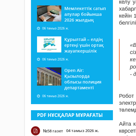
келу 
Мемлекеттік сатып
хабар
алулар бойынша
кейін 
2026 жылдың
белгіл
06 тамыз 2026 ж.
Құрылтай – елдің
«В
ертеңі үшін ортақ
жауапкершілік
сі
ке
06 тамыз 2026 ж.
р
Open Air:
- 
Қызылорда
облысы полиция
департаменті
Робот
06 тамыз 2026 ж.
элект
төлемд
PDF НҰСҚАЛАР МҰРАҒАТЫ
Айта 
04 тамыз 2026 ж.
көрсет
№58 газет