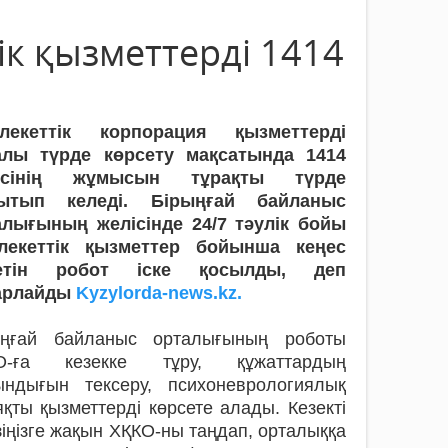
к қызметтерді 1414
лекеттік корпорация қызметтерді
алы түрде көрсету мақсатында 1414
ісінің жұмысын тұрақты түрде
ытып келеді. Бірыңғай байланыс
алығының желісінде 24/7 тәулік бойы
лекеттік қызметтер бойынша кеңес
етін робот іске қосылды, деп
арлайды
Kyzylorda-news.kz.
ыңғай байланыс орталығының роботы
О-ға кезекке тұру, құжаттардың
ындығын тексеру, психоневрологиялық
ты қызметтерді көрсете алады. Кезекті
зіңізге жақын ХҚКО-ны таңдап, орталыққа