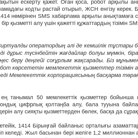
уақытын ескерту қажет. Оған қоса, робот арқылы а
ламадағы кодты растай отырып, ЖСН енгізу керек.
1414 нөмірінен SMS хабарлама арқылы анықтамаға сі
і бір қызметті алу үшін қажетті құжаттардың тізімін
иртуалды оператордың әлі де кемшілік тұстары б
зді дұрыс түсінбейтін жағдайлар болуы мүмкін, бір
ңес беру деңгейі соғұрлым жақсарады. Біз мұным
обот көрсететін мемлекеттік қызметтер тізімін
деді Мемлекеттік корпорациясының басқарма төра
 ең танымал 50 мемлекеттік қызметтер бойынша ке
рондық цифрлық қолтаңба алу, бала тууына байла
ерін алу сияқты қызметтерден бөлек, басқа да сұрақ
кетейік, 1414 Бірыңғай байланыс орталығы азаматт
іп келеді. Жыл басынан бері желіге 1,2 миллионнан