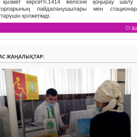
 қызмет көрсетті.1414 желісіне қоңырау шал
аторларының пайдаланушылары мен стациона
тарүшін қолжетімді.
Жа
АС ЖАҢАЛЫҚТАР: