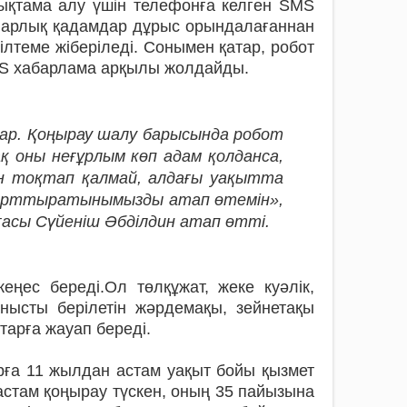
нықтама алу үшін телефонға келген SMS
 Барлық қадамдар дұрыс орындалағаннан
лтеме жіберіледі. Сонымен қатар, робот
 SMS хабарлама арқылы жолдайды.
ар. Қоңырау шалу барысында робот
ақ оны неғұрлым көп адам қолданса,
ен тоқтап қалмай, алдағы уақытта
 арттыратынымызды атап өтемін»,
ғасы Сүйеніш Әбділдин атап өтті.
ңес береді.Ол төлқұжат, жеке куәлік,
нысты берілетін жәрдемақы, зейнетақы
тарға жауап береді.
арға 11 жылдан астам уақыт бойы қызмет
 астам қоңырау түскен, оның 35 пайызына