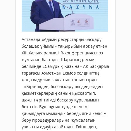
Астанада «Адами ресурстарды басқару:
болашақ ұйымы» тақырыбын арқау еткен
XIII Халықаралық HR-конференциясы өз
жұмысын бастады. Шараның ресми
бөлімінде «Самұрық-Қазына» АҚ Басқарма
төрағасы Ахметжан Есімов холдингтің
жаңа кадрлық саясатын таныстырды.
«Біріншіден, біз басқарушы деңгейдегі
қызметкерлердің санын қысқартып,
шағын әрі тиімді басқару құрылымын
бекіттік. Бұл шұғыл түрде шешім
қабылдауға мүмкіндік береді, яғни келісім
беру процедураларына жұмсалатын
уақытты едәуір азайтады. Екіншіден,