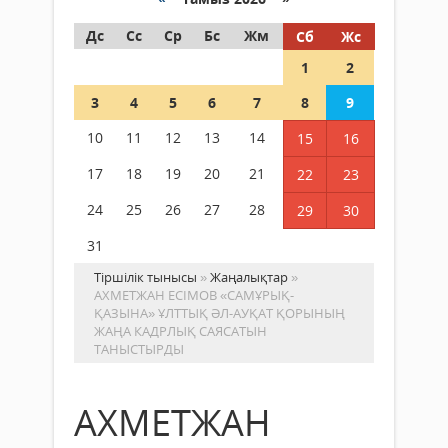
Дс
Сс
Ср
Бс
Жм
Сб
Жс
1
2
3
4
5
6
7
8
9
10
11
12
13
14
15
16
17
18
19
20
21
22
23
24
25
26
27
28
29
30
31
Тіршілік тынысы
»
Жаңалықтар
»
АХМЕТЖАН ЕСІМОВ «САМҰРЫҚ-
ҚАЗЫНА» ҰЛТТЫҚ ӘЛ-АУҚАТ ҚОРЫНЫҢ
ЖАҢА КАДРЛЫҚ САЯСАТЫН
ТАНЫСТЫРДЫ
АХМЕТЖАН