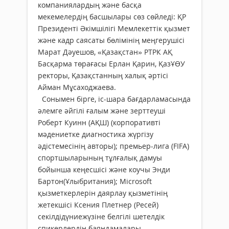
компаниялардың және басқа
мекемелердің басшылары сөз сөйледі: ҚР
Президенті Әкімшілігі Мемлекеттік қызмет
және кадр саясаты бөлімінің меңгерушісі
Марат Дәуешов, «Қазақстан» РТРК АҚ
Басқарма төрағасы Ерлан Қарин, ҚазҰӨУ
ректоры, Қазақстанның халық әртісі
Айман Мұсаходжаева.
Сонымен бірге, іс-шара бағдарламасында
әлемге әйгілі ғалым және зерттеуші
Роберт Куинн (АҚШ) (корпоративті
мәдениетке диагностика жүргізу
әдістемесінің авторы); премьер-лига (FIFA)
спортшыларының тұлғалық дамуы
бойынша кеңесшісі және коучы Энди
Бартон(Ұлыбритания); Microsoft
қызметкерлерін даярлау қызметінің
жетекшісі Ксения Плетнер (Ресей)
секілдідүниежүзіне белгілі шетелдік
спикерлердің баяндамалары