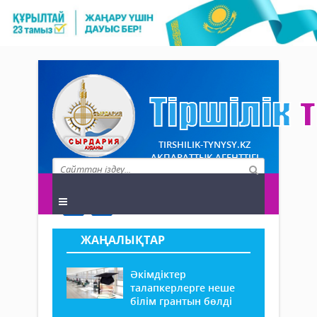
TIRSHILIK-TYNYSY.KZ
АҚПАРАТТЫҚ АГЕНТТІГІ
ЖАҢАЛЫҚТАР
Әкімдіктер
талапкерлерге неше
білім грантын бөлді