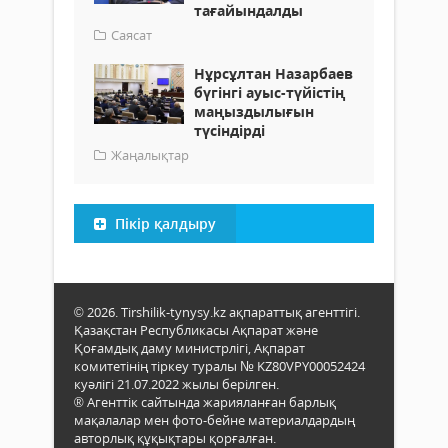
тағайындалды
Саясат
Нұрсұлтан Назарбаев
бүгінгі ауыс-түйістің
маңыздылығын
түсіндірді
Жаңалықтар
Пікір қалдыру
© 2026. Tirshilik-tynysy.kz ақпараттық агенттігі.
Қазақстан Республикасы Ақпарат және
Қоғамдық даму министрлігі, Ақпарат
комитетінің тіркеу туралы № KZ80VPY00052424
куәлігі 21.07.2022 жылы берілген.
® Агенттік сайтында жарияланған барлық
мақалалар мен фото-бейне материалдардың
авторлық құқықтары қорғалған.