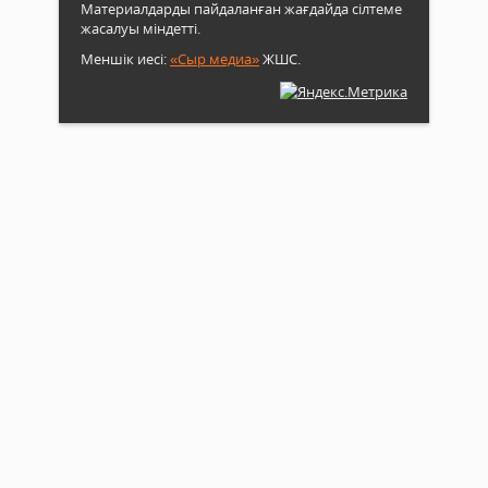
Материалдарды пайдаланған жағдайда сілтеме
жасалуы міндетті.
Меншік иесі:
«Сыр медиа»
ЖШС.