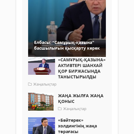
Елбасы: “Самұрық-қазына”
басшылығын қысқарту керек
«САМҰРЫҚ-ҚАЗЫНА»
АКТИВТЕРІ ШАНХАЙ
ҚОР БИРЖАСЫНДА
ТАНЫСТЫРЫЛДЫ
Жаңалықтар
ЖАҢА ЖЫЛҒА ЖАҢА
ҚОНЫС
Жаңалықтар
«Бәйтерек»
холдингінің жаңа
төрағасы