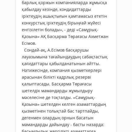
барлық қоржын компанияларда жұмысқа
қабылдау кезінде, кондидаттарды
іріктеудің ашықтығын қамтамасыз ететін
конкурстық іріктеудің бірыңғай жүйесі
енгізілетін болады», - деді «Самұрық-
Қазына» АҚ Басқарма Төрағасы Ахметжан
Есімов.
Сондай-ақ, А.Есімов басқарушы
лауазымына тағайындаудың сабақтастық
қағидаттары қабылданатынын айтты.
Нәтижесінде, компания қызметкерлері
арасынан білікті кадрлық резерві
қалыптасады. Басқарма Төрағасы
шетелдік мамандарды жұмылдыру
мәселесіне де тоқталды. «Самұрық-
Қазына» шетелден келген азаматтардың
қызметінен толықтай бас тартпайды,
дегенмен олардың орнын басатын
мамандарды дайындау - басты назарда:
басымдылық жергілікті азаматтарға