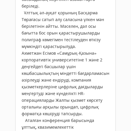
беріледі.
Ұлттық әл-ауқат қорының Басқарма
Төрағасы сатып алу саласына үлкен мән
берілетінін айтты. Мәселен, дәл осы
бағытта бос орын қарастырушыларды
полиграф көмегімен тестілеуден өткізу
мүмкіндігі қарастырылуда.
Ахметжан Есімов «Самұрық-Қазына»
корпоративтік университетіне 1 және 2
деңгейдегі басшылар үшін
көшбасшылықтың міндетті бағдарламасын
әзірлеуді және ендіруді, компания
қызметкерлеріне цифрлық дағдыларды
меңгертуді және күнделікті HR-
операцияларды Жалпы қызмет көрсету
орталығы арқылы орындап, цифрлық
форматқа көшіруді тапсырды.
Аталған конференция барысында
ұлттық, квазимемлекеттік