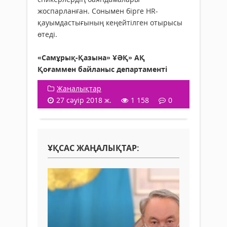
жоспарланған. Сонымен бірге HR-
қауымдастығының кеңейтілген отырысы
өтеді.
«Самұрық-Қазына» ҰӘҚ» АҚ
Қоғаммен байланыс департаменті
Жаңалықтар
27 сәуір 2018 ж.
1 158
0
ҰҚСАС ЖАҢАЛЫҚТАР: