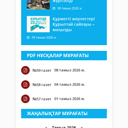
жүргізілді
09 тамыз 2026 ж.
Құрметті жерлестер!
Құрылтай сайлауы –
маңызды
09 тамыз 2026 ж.
PDF НҰСҚАЛАР МҰРАҒАТЫ
08 тамыз 2026 ж.
№59 газет
04 тамыз 2026 ж.
№58 газет
01 тамыз 2026 ж.
№57 газет
ЖАҢАЛЫҚТАР МҰРАҒАТЫ
«
Тамыз 2026 »