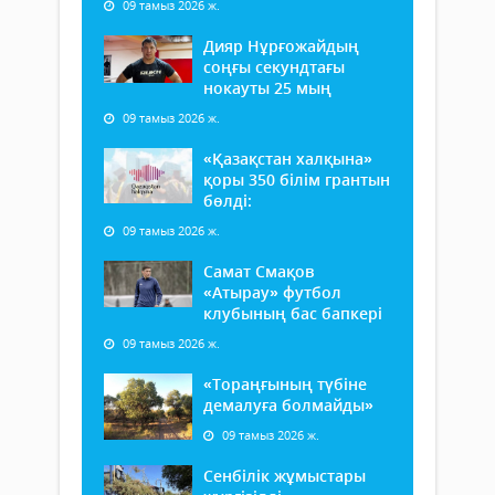
09 тамыз 2026 ж.
Дияр Нұрғожайдың
соңғы секундтағы
нокауты 25 мың
09 тамыз 2026 ж.
«Қазақстан халқына»
қоры 350 білім грантын
бөлді:
09 тамыз 2026 ж.
Самат Смақов
«Атырау» футбол
клубының бас бапкері
09 тамыз 2026 ж.
«Тораңғының түбіне
демалуға болмайды»
09 тамыз 2026 ж.
Сенбілік жұмыстары