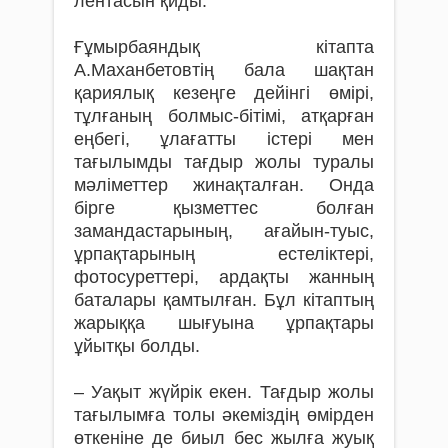
лентасын қиды.
Ғұмырбаяндық кітапта
А.Маханбетовтің бала шақтан
қариялық кезеңге дейінгі өмірі,
тұлғаның болмыс-бітімі, атқарған
еңбегі, ұлағатты істері мен
тағылымды тағдыр жолы туралы
мәліметтер жинақталған. Онда
бірге қызметтес болған
замандастарының, ағайын-туыс,
ұрпақтарының естеліктері,
фотосуреттері, ардақты жанның
баталары қамтылған. Бұл кітаптың
жарыққа шығуына ұрпақтары
ұйытқы болды.
– Уақыт жүйрік екен. Тағдыр жолы
тағылымға толы әке­міздің өмірден
өткеніне де биыл бес жылға жуық