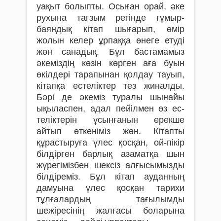
уақыт болыпты. Осыған орай, әке
рухына тағзым ретінде ғұмыр­
баяндық кітап шығарып, өмір
жолын келер ұрпаққа өнеге етуді
жөн санадық. Бұл бастамамыз
әкеміздің көзін көрген аға буын
өкілдері тарапынан қолдау тауып,
кітапқа естелік­тер тез жиналды.
Бәрі де әкеміз туралы шынайы
ықыласпен, адал пейілмен өз ес­
теліктерін ұсынғанын ерекше
айтып өткеніміз жөн. Кітапты
құрастыруға үлес қосқан, ой-пікір
білдірген барлық азаматқа шын
жүре­гімізбен шексіз алғысымызды
білдіреміз. Бұл кітап ауданның
дамуы­­на үлес қос­қан тарихи
тұлғалардың тағылымды
шежіресінің жал­ғасы боларына