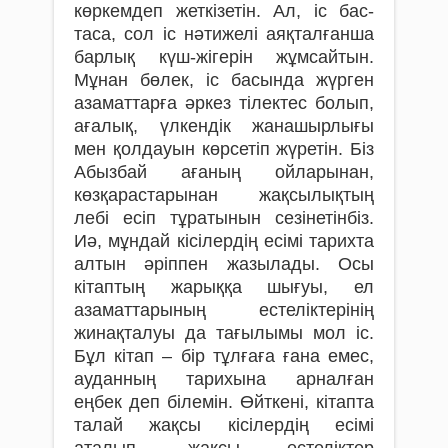
көркемдеп жеткізетін. Ал, іс бас­
таса, сол іс нәтижелі аяқталғанша
барлық күш-жігерін жұмсайтын.
Мұнан бөлек, іс басында жүрген
азаматтарға әркез тілектес болып,
ағалық, үлкендік жанашырлығы
мен қолдауын көрсетіп жүретін. Біз
Абызбай ағаның ойларынан,
көзқарастарынан жақсылықтың
лебі есіп тұратынын сезінетінбіз.
Иә, мұндай кісілердің есімі тарихта
алтын әріппен жазылады. Осы
кітаптың жарыққа шығуы, ел
азаматтарының естеліктерінің
жинақталуы да тағылымы мол іс.
Бұл кітап – бір тұлғаға ғана емес,
ауданның тарихына арналған
еңбек деп білемін. Өйткені, кітапта
талай жақсы кісілердің есімі