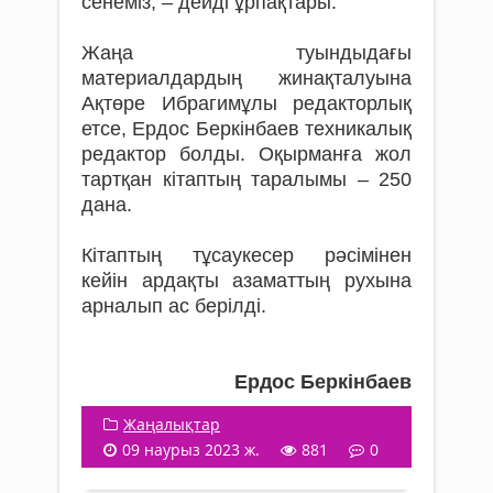
сенеміз, – дейді ұрпақтары.
Жаңа туындыдағы
материалдардың жинақ­талуына
Ақтөре Ибрагимұлы редакторлық
етсе, Ердос Беркінбаев техникалық
редактор болды. Оқырманға жол
тартқан кітаптың таралымы – 250
дана.
Кітаптың тұсаукесер рәсімінен
кейін ардақты азаматтың рухына
арналып ас берілді.
Ердос Беркінбаев
Жаңалықтар
09 наурыз 2023 ж.
881
0