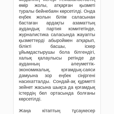
өмір жолы, атқарған қызметі
туралы бейнебаян көрсетілді. Онда
еңбек жолын білім саласынан
бастаған ардақты азаматтың
аудандық партия комитетінде,
журналистика саласында жауапты
қызметтерді абыроймен атқарып,
білікті басшы, іскер
ұйымдастырушы бола білгендігі,
халық қалаулысы ретінде де
ауданның әлеуметтік-
экономикалық, қоғамдық-саяси
дамуына зор еңбек сіңіргені
насихатталды. Сондай-ақ құрметті
зейнет жасына шықса да қоғамдық
істердің бел ортасында болғаны
көрсетілді.
Жаңа кітаптың тұсаукесер