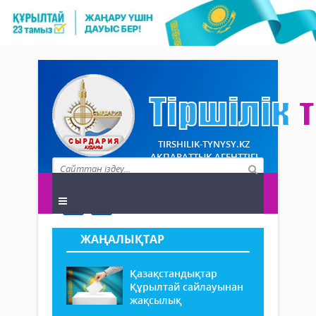
TIRSHILIK-TYNYSY.KZ
АҚПАРАТТЫҚ АГЕНТТІГІ
ЖАҢАЛЫҚТАР
Қазақстандықтар
Құрылтай сайлауынан
жақсылық