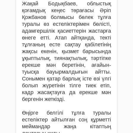
Жақай Бодықбаев, облыстық
қоғамдық кеңес төрағасы Әріп
Қожбанов болмысы бөлек тұлға
туралы өз естеліктерімен бөлісті,
адамгершілік қасиеттерін жастарға
өнеге етті. Атап айтқанда, текті
тұлғаның есте сақтау қабілетінің
жақсы екенін, қызмет барысында
ұқыптылық, тиянақтылық, тәртіпке
ерекше мән беретінін, ағайын-
туысқа бауырмалдығын айтты.
Сонымен қатар барлық істе өзі үлгі
болып жүретінін тілге тиек етіп,
кадр жасақтауға да ерекше мән
бергенін жеткізді.
Өңірге белгілі тұлға туралы
естеліктер айтылған соң құрметті
меймандар жаңа кітаптың