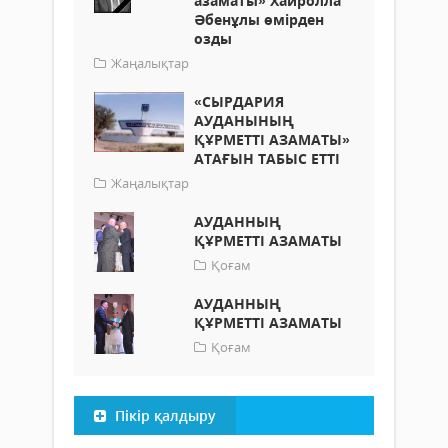
азаматы» Хайролла
Әбенұлы өмірден
озды
Жаңалықтар
«СЫРДАРИЯ
АУДАНЫНЫҢ
ҚҰРМЕТТІ АЗАМАТЫ»
АТАҒЫН ТАБЫС ЕТТІ
Жаңалықтар
АУДАННЫҢ
ҚҰРМЕТТІ АЗАМАТЫ
Қоғам
АУДАННЫҢ
ҚҰРМЕТТІ АЗАМАТЫ
Қоғам
Пікір қалдыру