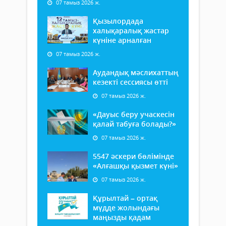
07 тамыз 2026 ж.
Қызылордада
халықаралық жастар
күніне арналған
07 тамыз 2026 ж.
Аудандық мәслихаттың
кезекті сессиясы өтті
07 тамыз 2026 ж.
«Дауыс беру учаскесін
қалай табуға болады?»
07 тамыз 2026 ж.
5547 әскери бөлімінде
«Алғашқы қызмет күні»
07 тамыз 2026 ж.
Құрылтай – ортақ
мүдде жолындағы
маңызды қадам