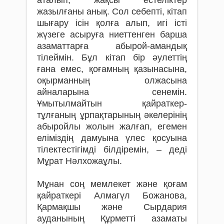
аталып, жақсы естеліктер
жазылғаны анық. Сол себепті, кітап
шығару ісін қолға алып, игі істі
жүзеге асыруға ниеттенген барша
азаматтарға абырой-амандық
тілеймін. Бұл кітап бір әулеттің
ғана емес, қоғамның қазынасына,
оқырманның олжасына
айналарына сенемін.
Ұмытылмайтын қайраткер-
тұлғаның ұрпақтарының әкелерінің
абыройлы жолын жалғап, егемен
еліміздің дамуына үлес қосуына
тілектестігімді білдіремін, – деді
Мұрат Нәлхожаұлы.
Мұнан соң мемлекет және қоғам
қайраткері Алмагүл Божанова,
Қармақшы және Сырдария
ауданының Құрметті азаматы