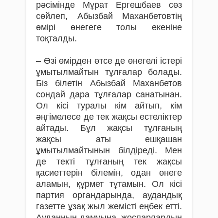
рәсімінде Мұрат Ергешбаев сөз
сөйлеп, Абызбай Маханбетовтің
өмірі өнегеге толы екеніне
тоқталды.
– Өзі өмірден өтсе де өнегелі істері
ұмы­тылмайтын тұлғалар болады.
Біз білетін Абызбай Маханбетов
сондай дара тұлғалар санатынан.
Ол кісі туралы кім айтып, кім
әңгімелесе де тек жақсы естеліктер
айтады. Бұл жақсы тұлғаның
жақсы аты ешқашан
ұмытылмайтынын білдіреді. Мен
де текті тұлғаның тек жақсы
қасиеттерін білемін, одан өнеге
аламын, құрмет тұтамын. Ол кісі
партия органдарында, аудандық
газетте ұзақ жыл жемісті еңбек етті.
Ауданның дамуына, жоспарлардың