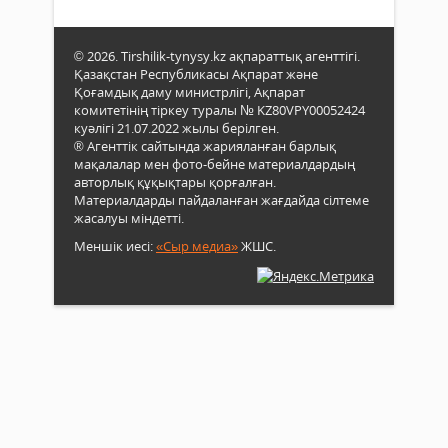
© 2026. Tirshilik-tynysy.kz ақпараттық агенттігі.
Қазақстан Республикасы Ақпарат және
Қоғамдық даму министрлігі, Ақпарат
комитетінің тіркеу туралы № KZ80VPY00052424
куәлігі 21.07.2022 жылы берілген.
® Агенттік сайтында жарияланған барлық
мақалалар мен фото-бейне материалдардың
авторлық құқықтары қорғалған.
Материалдарды пайдаланған жағдайда сілтеме
жасалуы міндетті.
Меншік иесі:
«Сыр медиа»
ЖШС.