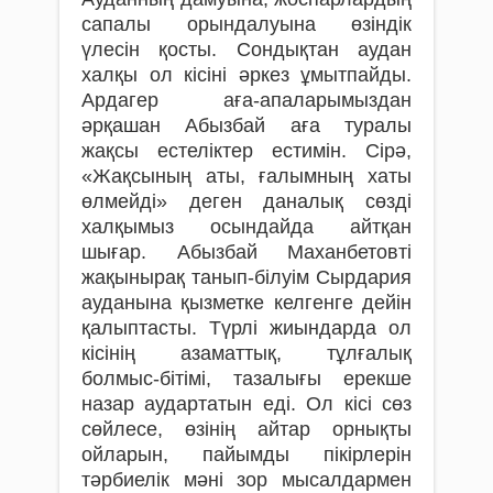
сапалы орындалуына өзіндік
үлесін қосты. Сондықтан аудан
халқы ол кісіні әркез ұмытпайды.
Ардагер аға-апаларымыздан
әрқашан Абызбай аға туралы
жақсы естеліктер естимін. Сірә,
«Жақсының аты, ғалымның хаты
өлмейді» деген даналық сөзді
халқымыз осындайда айтқан
шығар. Абызбай Маханбетовті
жақынырақ танып-білуім Сырдария
ауданына қызметке келгенге дейін
қалыптасты. Түрлі жиын­­дарда ол
кісінің азаматтық, тұлғалық
болмыс-бітімі, тазалығы ерекше
назар аудартатын еді. Ол кісі сөз
сөйлесе, өзінің айтар орнықты
ойларын, пайымды пікірлерін
тәрбиелік мәні зор мысалдармен