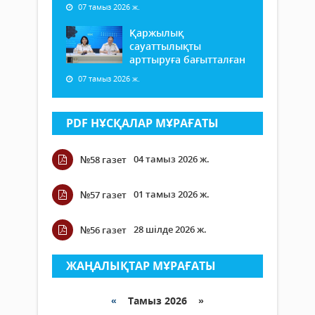
07 тамыз 2026 ж.
Қаржылық
сауаттылықты
арттыруға бағытталған
07 тамыз 2026 ж.
PDF НҰСҚАЛАР МҰРАҒАТЫ
04 тамыз 2026 ж.
№58 газет
01 тамыз 2026 ж.
№57 газет
28 шілде 2026 ж.
№56 газет
ЖАҢАЛЫҚТАР МҰРАҒАТЫ
«
Тамыз 2026 »