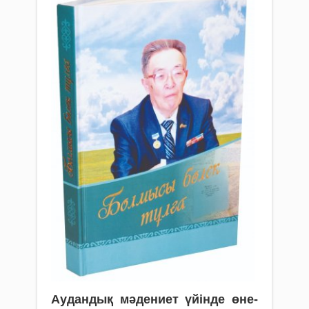
Аудандық мәдениет үйінде өне­