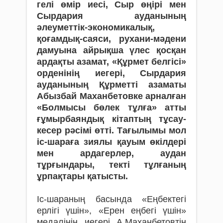
ге­лі өмір иесі, Сыр өңірі мен
Сырдария ауданының
әлеуметтік-экономикалық,
қоғамдық-саяси, рухани-мәдени
дамуына айрықша үлес қосқан
ардақты азамат, «Құрмет белгісі»
орденінің иегері, Сырдария
ауданының Құрметті азаматы
Абызбай ­Маханбетовке арналған
«Болмысы бөлек тұлға» атты
ғұмырбаяндық кітап­тың тұ­сау­
кесер рәсімі өтті. Тағылымы мол
іс-шараға зия­­лы қауым өкілдері
мен ардагерлер, ­аудан
тұрғындары, ­текті тұлға­ның
ұрпақтары қатысты.
Іс-шараның басында «Еңбектегі
ерлігі үшін», «Ерен еңбегі үшін»
медалінің иегері А.Маханбетовтің