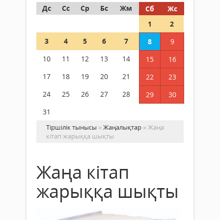
Дс
Сс
Ср
Бс
Жм
Сб
Жс
1
2
3
4
5
6
7
8
9
10
11
12
13
14
15
16
17
18
19
20
21
22
23
24
25
26
27
28
29
30
31
Тіршілік тынысы
»
Жаңалықтар
» Жаңа
кітап жарыққа шықты
Жаңа кітап
жарыққа шықты