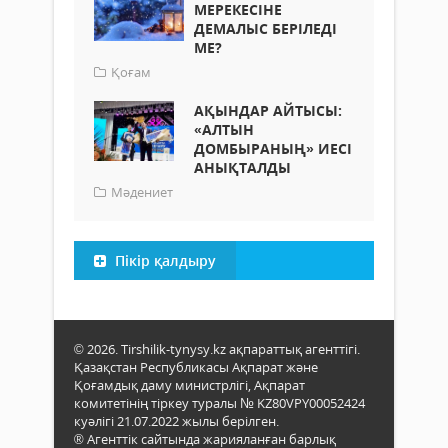
МЕРЕКЕСІНЕ
ДЕМАЛЫС БЕРІЛЕДІ
МЕ?
Қоғам
АҚЫНДАР АЙТЫСЫ:
«АЛТЫН
ДОМБЫРАНЫҢ» ИЕСІ
АНЫҚТАЛДЫ
Мәдениет
Пікір қалдыру
© 2026. Tirshilik-tynysy.kz ақпараттық агенттігі.
Қазақстан Республикасы Ақпарат және
Қоғамдық даму министрлігі, Ақпарат
комитетінің тіркеу туралы № KZ80VPY00052424
куәлігі 21.07.2022 жылы берілген.
® Агенттік сайтында жарияланған барлық