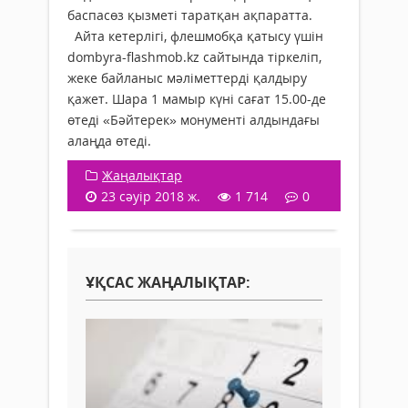
баспасөз қызметі таратқан ақпаратта.
Айта кетерлігі, флешмобқа қатысу үшін
dombyra-flashmob.kz сайтында тіркеліп,
жеке байланыс мәліметтерді қалдыру
қажет. Шара 1 мамыр күні сағат 15.00-де
өтеді «Бәйтерек» монументі алдындағы
алаңда өтеді.
Жаңалықтар
23 сәуір 2018 ж.
1 714
0
ҰҚСАС ЖАҢАЛЫҚТАР: