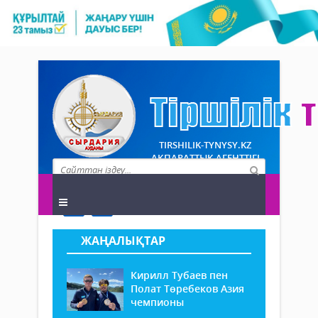
TIRSHILIK-TYNYSY.KZ
АҚПАРАТТЫҚ АГЕНТТІГІ
ЖАҢАЛЫҚТАР
Кирилл Тубаев пен
Полат Төребеков Азия
чемпионы