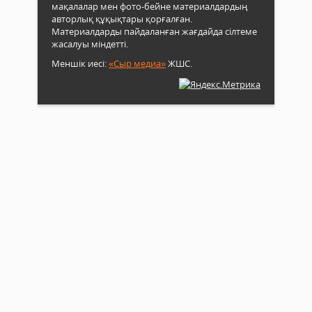
мақалалар мен фото-бейне материалдардың
авторлық құқықтары қорғалған.
Материалдарды пайдаланған жағдайда сілтеме
жасалуы міндетті.
Меншік иесі:
«Сыр медиа»
ЖШС.