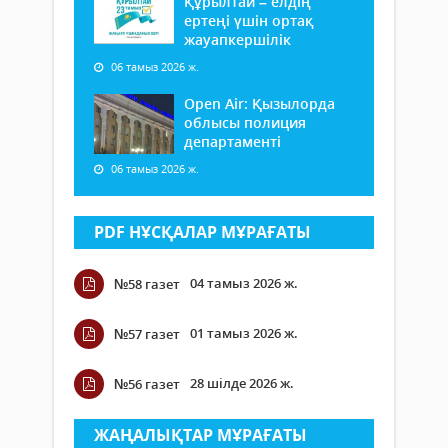
Құрылтай – елдің
ертеңі үшін ортақ
жауапкершілік
06 тамыз 2026 ж.
Open Air: Қызылорда
облысы полиция
департаменті
06 тамыз 2026 ж.
PDF НҰСҚАЛАР МҰРАҒАТЫ
04 тамыз 2026 ж.
№58 газет
01 тамыз 2026 ж.
№57 газет
28 шілде 2026 ж.
№56 газет
ЖАҢАЛЫҚТАР МҰРАҒАТЫ