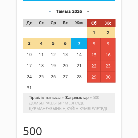
«
Тамыз 2026 »
Дс
Сс
Ср
Бс
Жм
Сб
Жс
1
2
3
4
5
6
7
8
9
10
11
12
13
14
15
16
17
18
19
20
21
22
23
24
25
26
27
28
29
30
31
Тіршілік тынысы
»
Жаңалықтар
» 500
ДОМБЫРАШЫ БІР МЕЗГІЛДЕ
ҚҰРМАНҒАЗЫНЫҢ КҮЙІН КҮМБІРЛЕТЕДІ
500