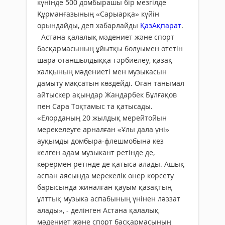
күнінде 500 домбырашы бір мезгілде
Құрманғазының «Сарыарқа» күйін
орындайды, деп хабарлайды
ҚазАқпарат
.
Астана қалалық мәдениет және спорт
басқармасының ұйытқы болуымен өтетін
шара отаншылдыққа тәрбиелеу, қазақ
халқының мәдениеті мен музыкасын
дамыту мақсатын көздейді. Оған танымал
айтыскер ақындар Жандарбек Бұлғақов
пен Сара Тоқтамыс та қатысады.
«Елорданың 20 жылдық мерейтойын
мерекелеуге арналған «Ұлы дала үні»
ауқымды домбыра-флешмобына кез
келген адам музыкант ретінде де,
көрермен ретінде де қатыса алады. Ашық
аспан аясында мерекелік өнер көрсету
барысында жиналған қауым қазақтың
ұлттық музыка аспабының үнінен ләззат
алады», - делінген Астана қалалық
мәдениет және спорт басқармасының