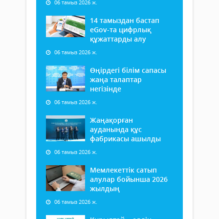
06 тамыз 2026 ж.
14 тамыздан бастап
еGov-та цифрлық
құжаттарды алу
06 тамыз 2026 ж.
Өңірдегі білім сапасы
жаңа талаптар
негізінде
06 тамыз 2026 ж.
Жаңақорған
ауданында құс
фабрикасы ашылды
06 тамыз 2026 ж.
Мемлекеттік сатып
алулар бойынша 2026
жылдың
06 тамыз 2026 ж.