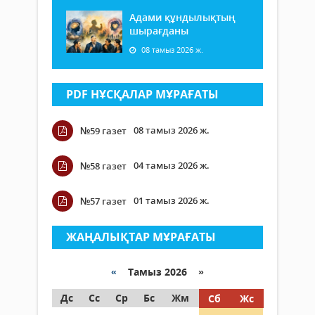
Адами құндылықтың
шырағданы
08 тамыз 2026 ж.
PDF НҰСҚАЛАР МҰРАҒАТЫ
08 тамыз 2026 ж.
№59 газет
04 тамыз 2026 ж.
№58 газет
01 тамыз 2026 ж.
№57 газет
ЖАҢАЛЫҚТАР МҰРАҒАТЫ
«
Тамыз 2026 »
Дс
Сс
Ср
Бс
Жм
Сб
Жс