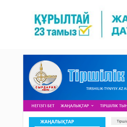
TIRSHILIK-TYNYSY.KZ 
НЕГІЗГІ БЕТ
ЖАҢАЛЫҚТАР
ТІРШІЛІК ТЫ
ЖАҢАЛЫҚТАР
Тірші