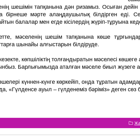
нің ше­шімін тапқанына дән ризамыз. Осыған дейін 
а бірнеше мәрте алаң­даушылық білдірген еді. Се
йтын балалар мен егде кісілердің жүріп-тұруына ке­дер
етте, мәселенің шешім тапқанына көше тұрғында
тарға шынайы ал­ғыс­тарын білдіруде.
 кезекте, көпшіліктің тол­­ғандыратын мәселесі кө­ше­­г
нбыз. Бар­лығымызда аталған мә­селе биыл жүзеге а
өшелері күннен-күнге көркейіп, онда тұратын адамда
а, «Гүлденсе ауыл – гүл­денеміз бәріміз» деген сөз б
Жа