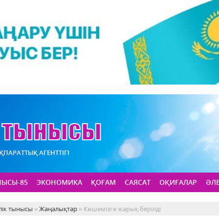
АҚПАРАТТЫҚ АГЕНТТІГІ
НЫСЫ-85
ЭКОНОМИКА
ҚОҒАМ
САЯСАТ
ОҚИҒАЛАР
ӘЛ
лік тынысы
»
Жаңалықтар
» Көшемізге жарық берілді