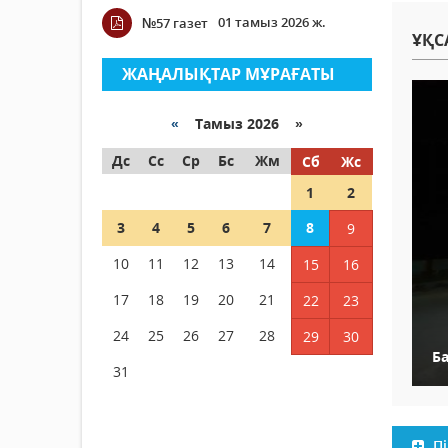
01 тамыз 2026 ж.
№57 газет
ҰҚС
ЖАҢАЛЫҚТАР МҰРАҒАТЫ
«
Тамыз 2026 »
Дс
Сс
Ср
Бс
Жм
Сб
Жс
1
2
3
4
5
6
7
8
9
10
11
12
13
14
15
16
17
18
19
20
21
22
23
24
25
26
27
28
29
30
Б
31
Пі