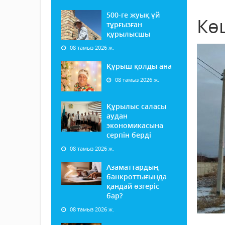
500-ге жуық үй
Кө
тұрғызған
құрылысшы
08 тамыз 2026 ж.
Құрыш қолды ана
08 тамыз 2026 ж.
Құрылыс саласы
аудан
экономикасына
серпін берді
08 тамыз 2026 ж.
Азаматтардың
банкроттығында
қандай өзгеріс
бар?
08 тамыз 2026 ж.