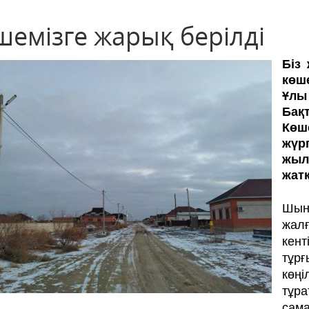
шемізге жарық берілді
Біз
көш
Ұлы
Бақ
Кө­­
жүр
жыл
жатқ
Шын 
жалғ
кент
тұрғ
көң
тұр
сама