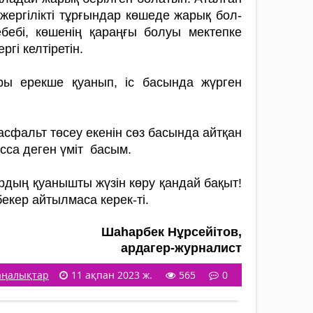
жергілікті тұр­ғындар көшеде жарық бол­
бебі, көшенің қараңғы болуы мектепке
гі келтіретін.
ры ерекше қуанып, іс басында жүр­ген
е асфальт төсеу екенін сөз­ ба­сында айтқан
сса деген үміт басым.
р­дың қуанышты жүзін көру қандай бақыт!
екер айтыл­маса керек-ті.
Шаһарбек Нұрсейітов,
ардагер-журналист
ңалықтар
11 ақпан 2023 ж.
565
0