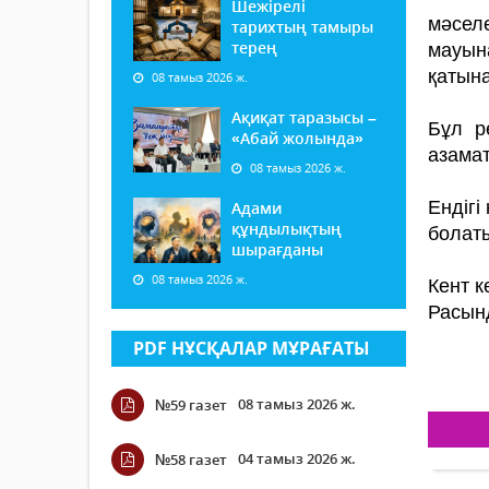
Шежірелі
мәселе
тарихтың тамыры
терең
мауын
қатына
08 тамыз 2026 ж.
Ақиқат таразысы –
Бұл р
«Абай жолында»
азамат
08 тамыз 2026 ж.
Ендігі
Адами
құндылықтың
болаты
шырағданы
08 тамыз 2026 ж.
Кент к
Расынд
PDF НҰСҚАЛАР МҰРАҒАТЫ
08 тамыз 2026 ж.
№59 газет
04 тамыз 2026 ж.
№58 газет