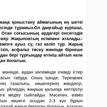
 жаңа қоныстану аймағының ең шеткі
есінде тұрамыз.Ол даңғайыр күрішші,
 Отан соғысының ардагері онсе­гіздік
тияр Жақыповтың есі­мімен аталады.­
шемізге ауыз су, газ келіп тұр. Жа­рық
гізіп, асфальт төсеу жөнінде бірнеше
дан бері тұрғындар өтініш айтып келе
ан ­болатын.
мәнінде, аудан кө­лемінде ілкімді істер
асын табуда. Оның ішінде, Терең­өзек
інің тазалығы, көше­лерінің жөнделуі,
ын үй­­­лердің жаңаша қалыпқа кел­­ті­рі­луі
ілге медеу сыйлайды. Мәселен, өзіміз
атын кө­шеге осыдан 2-3 күн бұрын
ладай жарық берілген болатын. Аталған