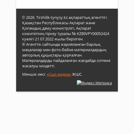
© 2026. Tirshilik-tynysy.kz ақпараттық агенттігі.
Қазақстан Республикасы Ақпарат және
Қоғамдық даму министрлігі, Ақпарат
комитетінің тіркеу туралы № KZ80VPY00052424
куәлігі 21.07.2022 жылы берілген.
® Агенттік сайтында жарияланған барлық
мақалалар мен фото-бейне материалдардың
авторлық құқықтары қорғалған.
Материалдарды пайдаланған жағдайда сілтеме
жасалуы міндетті.
Меншік иесі:
«Сыр медиа»
ЖШС.