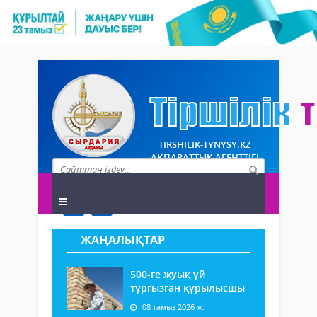
TIRSHILIK-TYNYSY.KZ
АҚПАРАТТЫҚ АГЕНТТІГІ
ЖАҢАЛЫҚТАР
500-ге жуық үй
тұрғызған құрылысшы
08 тамыз 2026 ж.