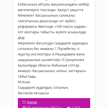
Елбасының айтулы мақаласындағы кейбір
мәселелерге тоқталды. Қазіргі уақытта
Мемлекет басшысының салиқалы
саясатының арқасында сот жүйесі
реформасы бөлігінде «100 нақты қадам» -
Ұлт жоспары табысты жүзеге асырылуда
деді.
Мерекелік басқосуда Сырдария аудандық
сотының бас маманы Г.Пірімбетке, іс
жүргізу инспекторы А.Рашидоваға және
шаруашылық қызметкері Л.Гриценкоға
Қызылорда облысы бойынша соттар
әкімшісі басшысының «Алғыс хаттарын»
табыстады.
М.Асан,
Сырдария аудандық сотының
баспасөз хатшысы
Қоғам
05 желтоқсан 2017 ж.
1 774