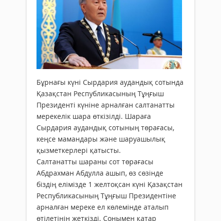
Бұрнағы күні Сырдария аудандық сотында
Қазақстан Республикасының Тұңғыш
Президенті күніне арналған салтанатты
мерекелік шара өткізілді. Шараға
Сырдария аудандық сотының төрағасы,
кеңсе мамандары және шаруашылық
қызметкерлері қатысты.
Салтанатты шараны сот төрағасы
Абдрахман Абдулла ашып, өз сөзінде
біздің елімізде 1 желтоқсан күні Қазақстан
Республикасының Тұңғыш Президентіне
арналған мереке ел көлемінде аталып
өтілетінін жеткізді. Сонымен қатар