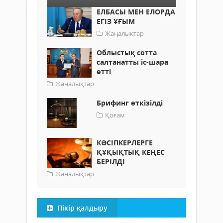
ЕЛБАСЫ МЕН ЕЛОРДА
ЕГІЗ ҰҒЫМ
Жаңалықтар
Облыстық сотта
салтанатты іс-шара
өтті
Жаңалықтар
Брифинг өткізілді
Қоғам
КӘСІПКЕРЛЕРГЕ
ҚҰҚЫҚТЫҚ КЕҢЕС
БЕРІЛДІ
Жаңалықтар
Пікір қалдыру