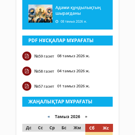
Адами құндылықтың
шырағданы
08 тамыз 2026 ж.
PDF НҰСҚАЛАР МҰРАҒАТЫ
08 тамыз 2026 ж.
№59 газет
04 тамыз 2026 ж.
№58 газет
01 тамыз 2026 ж.
№57 газет
ЖАҢАЛЫҚТАР МҰРАҒАТЫ
«
Тамыз 2026 »
Дс
Сс
Ср
Бс
Жм
Сб
Жс