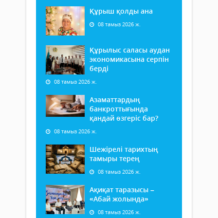
Құрыш қолды ана
08 тамыз 2026 ж.
Құрылыс саласы аудан
экономикасына серпін
берді
08 тамыз 2026 ж.
Азаматтардың
банкроттығында
қандай өзгеріс бар?
08 тамыз 2026 ж.
Шежірелі тарихтың
тамыры терең
08 тамыз 2026 ж.
Ақиқат таразысы –
«Абай жолында»
08 тамыз 2026 ж.