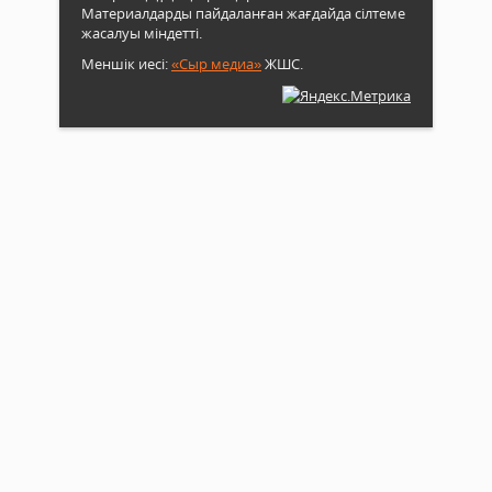
Материалдарды пайдаланған жағдайда сілтеме
жасалуы міндетті.
Меншік иесі:
«Сыр медиа»
ЖШС.