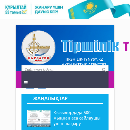
TIRSHILIK-TYNYSY.KZ
АҚПАРАТТЫҚ АГЕНТТІГІ
ЖАҢАЛЫҚТАР
Қызылордада 500
мыңнан аса сайлаушы
үшін шақыру