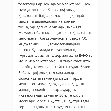
телекөпір барысында Мемлекет басшысы
Нұрсұлтан Назарбаев «Цифрлық
Қазақстан» бағдарламасының қандай
мақсатта дайындалып жатқанын
түсіндірді, деп хабарлайды BNews.kz.
Мемлекет басшысы «Цифрлық Қазақстан»
мемлекеттік бағдарламасы аясында 4.0.
Индустриясының технологияларын
енгізіп, бұл салада индустриялық
тұрғыдан дамыған елдермен және ЕАЭО-ға
мүше мемлекеттермен ынтымақтастықты
нығайту қажет екенін айтты. Бұдан бөлек,
Елбасы цифрлық технологиялар
саласындағы заманауи машықтарды
меңгерген мамандарды дайындаудың
маңызды екеніне назар аударды.
«Қазақстанды дамыған 30 елге қосуға
мүмкіндік беретін, қуатты, индустриялды
серпілісті қалыптастырудамыз. Үшінші