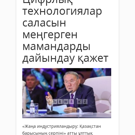
технологиялар
саласын
меңгерген
мамандарды
дайындау қажет
«Жаңа индустрияландыру: Қазақстан
барысының серпіні» атты ұлттық