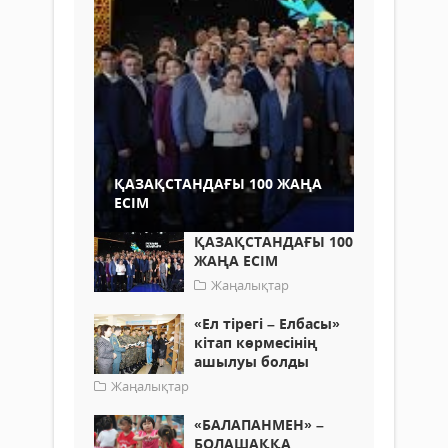
ҚАЗАҚСТАНДАҒЫ 100 ЖАҢА
ЕСІМ
ҚАЗАҚСТАНДАҒЫ 100
ЖАҢА ЕСІМ
Жаңалықтар
«Ел тірегі – Елбасы»
кітап көрмесінің
ашылуы болды
Жаңалықтар
«БАЛАПАНМЕН» –
БОЛАШАҚҚА