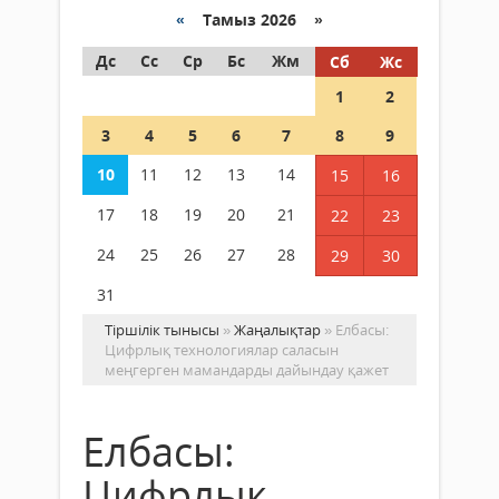
«
Тамыз 2026 »
Дс
Сс
Ср
Бс
Жм
Сб
Жс
1
2
3
4
5
6
7
8
9
10
11
12
13
14
15
16
17
18
19
20
21
22
23
24
25
26
27
28
29
30
31
Тіршілік тынысы
»
Жаңалықтар
» Елбасы:
Цифрлық технологиялар саласын
меңгерген мамандарды дайындау қажет
Елбасы:
Цифрлық