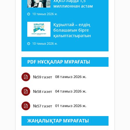
ХҚКО-ларда 1,5
миллионнан астам
10 тамыз 2026 ж.
Құрылтай – елдің
болашағын бірге
қалыптастыратын
10 тамыз 2026 ж.
PDF НҰСҚАЛАР МҰРАҒАТЫ
08 тамыз 2026 ж.
№59 газет
04 тамыз 2026 ж.
№58 газет
01 тамыз 2026 ж.
№57 газет
ЖАҢАЛЫҚТАР МҰРАҒАТЫ