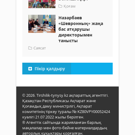
Қоғам
Назарбаев
«Шевронның» жаңа
бас атқарушы
директорымен
танысты
Саясат
Пікір қалдыру
© 2026. Tirshilik-tynysy.kz ақпараттық агенттігі.
Қазақстан Республикасы Ақпарат және
Қоғамдық даму министрлігі, Ақпарат
комитетінің тіркеу туралы № KZ80VPY00052424
куәлігі 21.07.2022 жылы берілген.
® Агенттік сайтында жарияланған барлық
мақалалар мен фото-бейне материалдардың
авторлық құқықтары қорғалған.