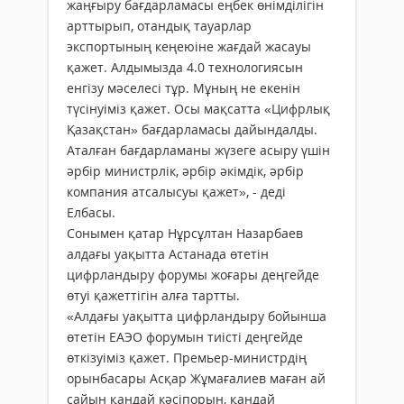
жаңғыру бағдарламасы еңбек өнімділігін
арттырып, отандық тауарлар
экспортының кеңеюіне жағдай жасауы
қажет. Алдымызда 4.0 технологиясын
енгізу мәселесі тұр. Мұның не екенін
түсінуіміз қажет. Осы мақсатта «Цифрлық
Қазақстан» бағдарламасы дайындалды.
Аталған бағдарламаны жүзеге асыру үшін
әрбір министрлік, әрбір әкімдік, әрбір
компания атсалысуы қажет», - деді
Елбасы.
Сонымен қатар Нұрсұлтан Назарбаев
алдағы уақытта Астанада өтетін
цифрландыру форумы жоғары деңгейде
өтуі қажеттігін алға тартты.
«Алдағы уақытта цифрландыру бойынша
өтетін ЕАЭО форумын тиісті деңгейде
өткізуіміз қажет. Премьер-министрдің
орынбасары Асқар Жұмағалиев маған ай
сайын қандай кәсіпорын, қандай