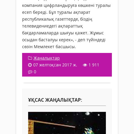
компания цифрландыруға көшкені туралы
есеп береді. Бұл туралы ақпарат
республикалық газеттерде, біздің
телевидениедегі ақпараттық
бағдарламаларда шығуы қажет. Жұмыс
осыдан басталуы керек», - деп түйіндеді
сөзін Мемлекет басшысы.
Жаңалықтар
07 желтоқсан 2017 ж.
1 911
0
ҰҚСАС ЖАҢАЛЫҚТАР: