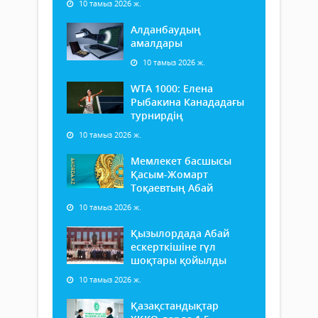
10 тамыз 2026 ж.
Алданбаудың
амалдары
10 тамыз 2026 ж.
WTA 1000: Елена
Рыбакина Канададағы
турнирдің
10 тамыз 2026 ж.
Мемлекет басшысы
Қасым-Жомарт
Тоқаевтың Абай
10 тамыз 2026 ж.
Қызылордада Абай
ескерткішіне гүл
шоқтары қойылды
10 тамыз 2026 ж.
Қазақстандықтар