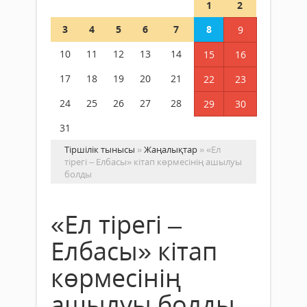
1
2
3
4
5
6
7
8
9
10
11
12
13
14
15
16
17
18
19
20
21
22
23
24
25
26
27
28
29
30
31
Тіршілік тынысы
»
Жаңалықтар
» «Ел
тірегі – Елбасы» кітап көрмесінің ашылуы
болды
«Ел тірегі –
Елбасы» кітап
көрмесінің
ашылуы болды