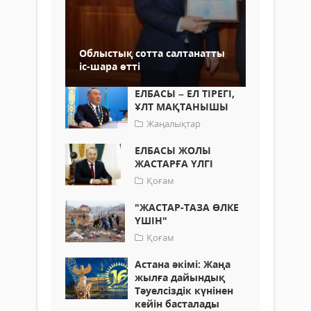
Облыстық сотта салтанатты
іс-шара өтті
ЕЛБАСЫ – ЕЛ ТІРЕГІ,
ҰЛТ МАҚТАНЫШЫ
Жаңалықтар
ЕЛБАСЫ ЖОЛЫ
ЖАСТАРҒА ҮЛГІ
Қоғам
"ЖАСТАР-ТАЗА ӨЛКЕ
ҮШІН"
Қоғам
Астана әкімі: Жаңа
жылға дайындық
Тәуелсіздік күнінен
кейін басталады