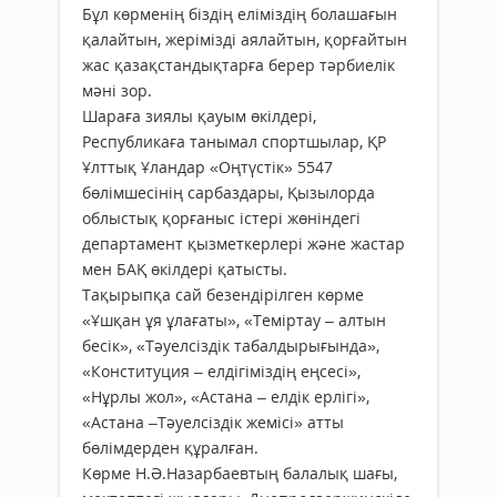
Бұл көрменің біздің еліміздің болашағын
қалайтын, жерімізді аялайтын, қорғайтын
жас қазақстандықтарға берер тәрбиелік
мәні зор.
Шараға зиялы қауым өкілдері,
Республикаға танымал спортшылар, ҚР
Ұлттық Ұландар «Оңтүстік» 5547
бөлімшесінің сарбаздары, Қызылорда
облыстық қорғаныс істері жөніндегі
департамент қызметкерлері және жастар
мен БАҚ өкілдері қатысты.
Тақырыпқа сай безендірілген көрме
«Ұшқан ұя ұлағаты», «Теміртау – алтын
бесік», «Тәуелсіздік табалдырығында»,
«Конституция – елдігіміздің еңсесі»,
«Нұрлы жол», «Астана – елдік ерлігі»,
«Астана –Тәуелсіздік жемісі» атты
бөлімдерден құралған.
Көрме Н.Ә.Назарбаевтың балалық шағы,