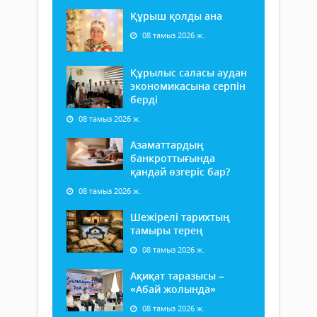
Құрыш қолды ана
08 тамыз 2026 ж.
Құрылыс саласы аудан
экономикасына серпін
берді
08 тамыз 2026 ж.
Азаматтардың
банкроттығында
қандай өзгеріс бар?
08 тамыз 2026 ж.
Шежірелі тарихтың
тамыры терең
08 тамыз 2026 ж.
Ақиқат таразысы –
«Абай жолында»
08 тамыз 2026 ж.