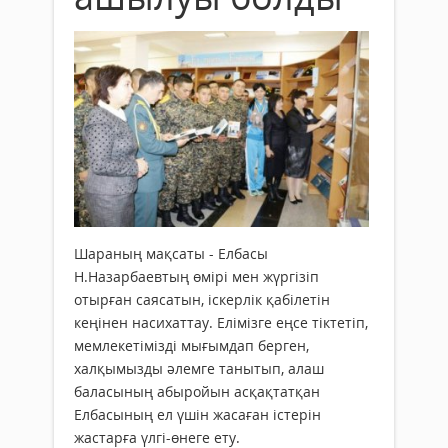
Шараның мақсаты - Елбасы
Н.Назарбаевтың өмірі мен жүргізіп
отырған саясатын, іскерлік қабілетін
кеңінен насихаттау. Елімізге еңсе тіктетіп,
мемлекетімізді мығымдап берген,
халқымызды әлемге танытып, алаш
баласының абыройын асқақтатқан
Елбасының ел үшін жасаған істерін
жастарға үлгі-өнеге ету.