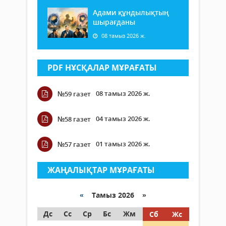
Адами құндылықтың
шырағданы
08 тамыз 2026 ж.
PDF НҰСҚАЛАР МҰРАҒАТЫ
08 тамыз 2026 ж.
№59 газет
04 тамыз 2026 ж.
№58 газет
01 тамыз 2026 ж.
№57 газет
ЖАҢАЛЫҚТАР МҰРАҒАТЫ
«
Тамыз 2026 »
Дс
Сс
Ср
Бс
Жм
Сб
Жс