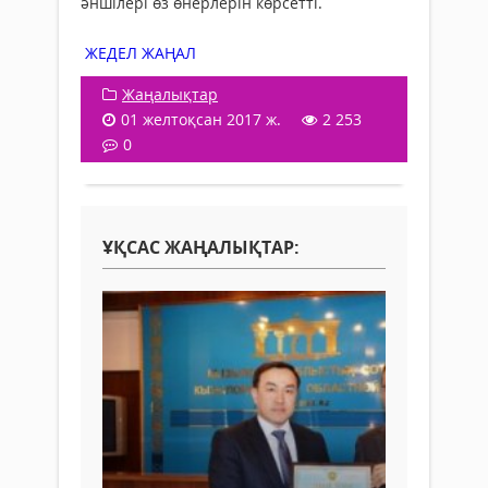
әншілері өз өнерлерін көрсетті.
ЖЕДЕЛ ЖАҢАЛ
Жаңалықтар
01 желтоқсан 2017 ж.
2 253
0
ҰҚСАС ЖАҢАЛЫҚТАР: