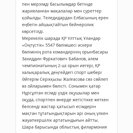
пен мерзімді басылымдар бетінде
жарияланған мақалалар мен суреттер
қойылды. Теледидардан Елбасының ерен
еңбегін айшықтайтын бейнеролик
көрсетілді.
Мерекелік шарада ҚР Ұлттық Ұландар
«Оңтүстік» 5547 бөлімшесі әскери
бөлімінің рота командирінің орынбасары
Захиддин Фуркатович Бабанов, әлем
чемпионатының 2-ші орын иегері, ҚР
халықаралық деңгейдегі спорт шебері
Әйгерім Серікқызы Жалғасова сөз сөйлеп
өз ойларымен бөлісті. Сонымен қатар
Нұрсұлтан есімді үздік оқушылар мен
оқуда, спортпен өнерде жетістікке жеткен
белсенді жастар қатысып есімдерін
мақтан тұтатындықтарын әрі оның үлкен
жауапкершілік артатындығын айтты.
Шара барысында облыстық филармония