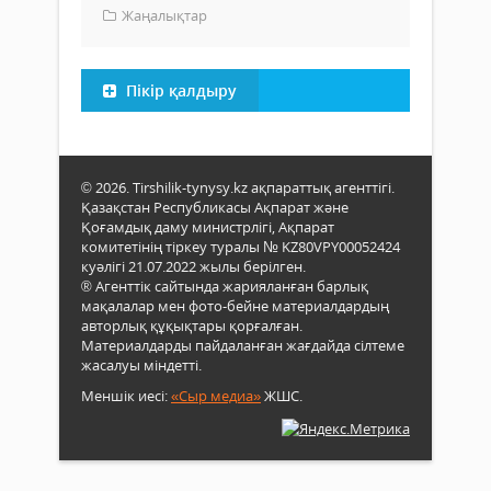
Жаңалықтар
Пікір қалдыру
© 2026. Tirshilik-tynysy.kz ақпараттық агенттігі.
Қазақстан Республикасы Ақпарат және
Қоғамдық даму министрлігі, Ақпарат
комитетінің тіркеу туралы № KZ80VPY00052424
куәлігі 21.07.2022 жылы берілген.
® Агенттік сайтында жарияланған барлық
мақалалар мен фото-бейне материалдардың
авторлық құқықтары қорғалған.
Материалдарды пайдаланған жағдайда сілтеме
жасалуы міндетті.
Меншік иесі:
«Сыр медиа»
ЖШС.