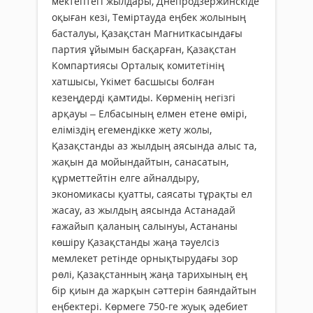
мектептегі жылдары, Днепродзержинскіде
оқыған кезі, Теміртауда еңбек жолының
басталуы, Қазақстан Магниткасындағы
партия ұйымын басқарған, Қазақстан
Компартиясы Орталық комитетінің
хатшысы, Үкімет басшысы болған
кезеңдерді қамтиды. Көрменің негізгі
арқауы – Елбасының елмен етене өмірі,
еліміздің егемендікке жету жолы,
Қазақстанды аз жылдың аясында алыс та,
жақын да мойындайтын, санасатын,
құрметтейтін елге айналдыру,
экономикасы қуатты, саясаты тұрақты ел
жасау, аз жылдың аясында Астанадай
ғажайып қаланың салынуы, Астананы
көшіру Қазақстанды жаңа тәуелсіз
мемлекет ретінде орнықтырудағы зор
рөлі, Қазақстанның жаңа тарихының ең
бір қиын да жарқын сәттерін баяндайтын
еңбектері. Көрмеге 750-ге жуық әдебиет