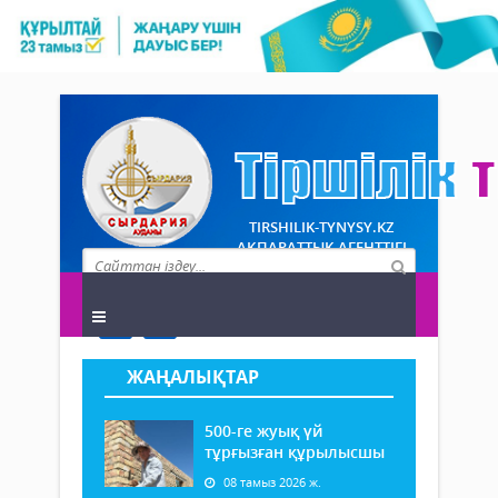
TIRSHILIK-TYNYSY.KZ
АҚПАРАТТЫҚ АГЕНТТІГІ
ЖАҢАЛЫҚТАР
500-ге жуық үй
тұрғызған құрылысшы
08 тамыз 2026 ж.