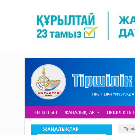
TIRSHILIK-TYNYSY.KZ 
НЕГІЗГІ БЕТ
ЖАҢАЛЫҚТАР
ТІРШІЛІК ТЫ
ЖАҢАЛЫҚТАР
Тірші