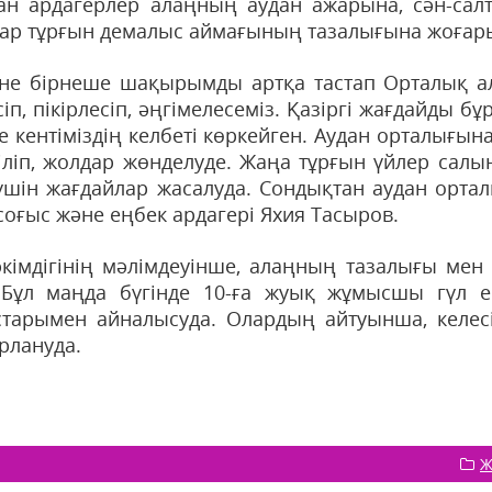
ан ардагерлер алаңның аудан ажарына, сән-сал
тар тұрғын демалыс аймағының тазалығына жоғары
іне бірнеше шақырымды артқа тастап Орталық а
іп, пікірлесіп, әңгімелесеміз. Қазіргі жағдайды 
де кентіміздің келбеті көркейген. Аудан орталығы
ріліп, жолдар жөнделуде. Жаңа тұрғын үйлер са
 үшін жағдайлар жасалуда. Сондықтан аудан орта
соғыс және еңбек ардагері Яхия Тасыров.
әкімдігінің мәлімдеуінше, алаңның тазалығы мен
 Бұл маңда бүгінде 10-ға жуық жұмысшы гүл ег
тарымен айналысуда. Олардың айтуынша, келесі 
рлануда.
Ж