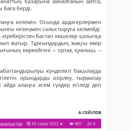
танаттың базарына айналғанын айтса,
 баға берді.
лаңға келемін. Осында ардагерлермен
бұрынғы кезеңмен салыстыруға келмейді.
на кіреберістен бастап көшелер қалыпқа
лынып жатыр. Тұрғындардың жақсы өмір
лығының көркейгені – ортақ қуаныш, –
 абаттандырылуы күнделікті бақылауда
ілетін орындарды әзірлеу, тырмалау
айда алаңға әсем гүлдер егіледі деп
А.СЕЙІЛОВ
аңалықтар
05 сәуір 2022 ж.
807
0