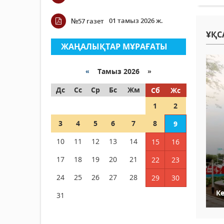
01 тамыз 2026 ж.
№57 газет
ҰҚС
ЖАҢАЛЫҚТАР МҰРАҒАТЫ
«
Тамыз 2026 »
Дс
Сс
Ср
Бс
Жм
Сб
Жс
1
2
3
4
5
6
7
8
9
10
11
12
13
14
15
16
17
18
19
20
21
22
23
24
25
26
27
28
29
30
К
31