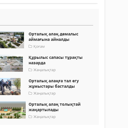
Орталық алаң демалыс
аймағына айналды
Қоғам
Құрылыс сапасы тұрақты
назарда
Жаңалықтар
Орталық алаңға тал егу
жұмыстары басталды
Жаңалықтар
Орталық алаң толықтай
жаңартылады
Жаңалықтар