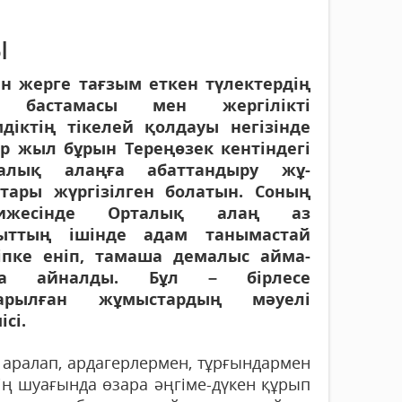
ы
ан жерге тағзым еткен түлектердің
і бас­тамасы мен жергілікті
мдіктің тікелей қол­дауы негізінде
ер жыл бұрын Тереңөзек кентіндегі
алық алаңға абаттандыру жұ­
тары жүргізілген болатын. Соның
ти­жесінде Орталық алаң аз
ыттың ішінде адам танымастай
іпке еніп, тамаша демалыс айма­
на айналды. Бұл – бірлесе
арылған жұ­мыстардың мәуелі
сі.
 аралап, ардагерлермен, тұрғындармен
ннің шуағында өзара әңгіме-дүкен құрып