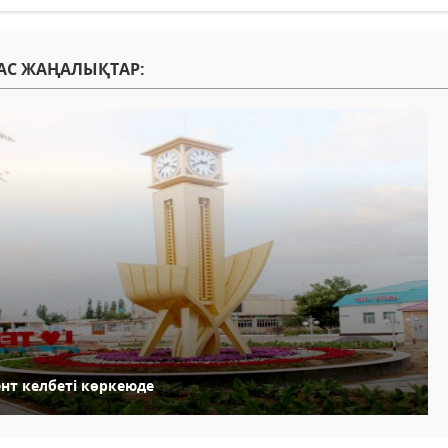
АС ЖАҢАЛЫҚТАР:
ент келбеті көркеюде