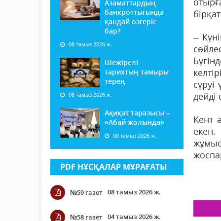
отырғ
Азаматтардың
банкроттығында
бірқа
қандай өзгеріс
бар?
– Күн
08 тамыз 2026 ж.
сөйлес
Бүгін
Шежірелі
келті
тарихтың тамыры
терең
сүруі
дейді 
08 тамыз 2026 ж.
Ақиқат таразысы –
Кент 
«Абай жолында»
екен.
08 тамыз 2026 ж.
жұмыс
жоспа
PDF НҰСҚАЛАР МҰРАҒАТЫ
08 тамыз 2026 ж.
№59 газет
04 тамыз 2026 ж.
№58 газет