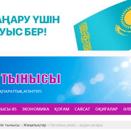
АҚПАРАТТЫҚ АГЕНТТІГІ
НЫСЫ-85
ЭКОНОМИКА
ҚОҒАМ
САЯСАТ
ОҚИҒАЛАР
ӘЛ
лік тынысы
»
Жаңалықтар
» Орталық алаң – аудан ажары