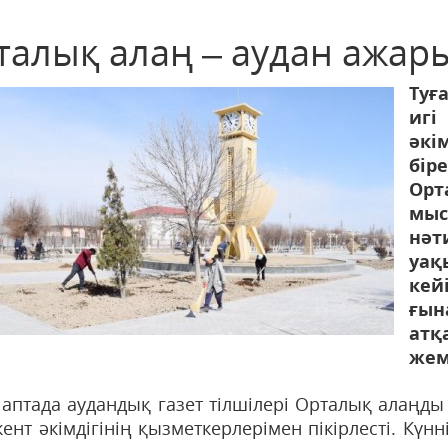
талық алаң – аудан ажар
Туғ
иг
әкі
бір
Орт
мыс
нә
уақ
кей
ғы
атқ
жемі
 аптада аудандық газет тілшілері Орталық алаңды
кент әкімдігінің қызметкерлерімен пікірлесті. Кү