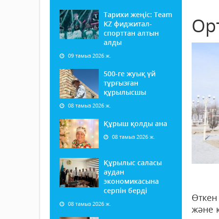
Тарихи жеңіс: Team
Ор
KZ фиджитал-
спорттан алтын
алды
09 тамыз 2026 ж.
500-ге жуық үй
тұрғызған
құрылысшы
08 тамыз 2026 ж.
Құрыш қолды ана
08 тамыз 2026 ж.
Құрылыс саласы
аудан
экономикасына
серпін берді
Өткен
08 тамыз 2026 ж.
және 