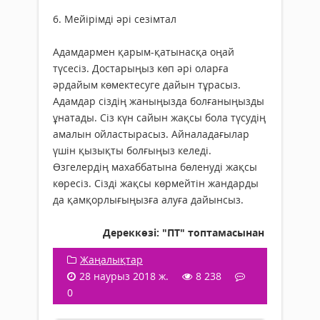
6. Мейірімді әрі сезімтал
Адамдармен қарым-қатынасқа оңай
түсесіз. Достарыңыз көп әрі оларға
әрдайым көмектесуге дайын тұрасыз.
Адамдар сіздің жаныңызда болғаныңызды
ұнатады. Сіз күн сайын жақсы бола түсудің
амалын ойластырасыз. Айналадағылар
үшін қызықты болғыңыз келеді.
Өзгелердің махаббатына бөленуді жақсы
көресіз. Сізді жақсы көрмейтін жандарды
да қамқорлығыңызға алуға дайынсыз.
Дереккөзі: "ПТ" топтамасынан
Жаңалықтар
28 наурыз 2018 ж.
8 238
0