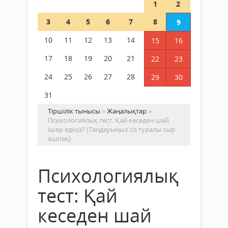
1
2
3
4
5
6
7
8
9
10
11
12
13
14
15
16
17
18
19
20
21
22
23
24
25
26
27
28
29
30
31
Тіршілік тынысы
»
Жаңалықтар
»
Психологиялық тест: Қай кеседен шай
ішер едіңіз? (Таңдауыңыз сіз туралы сыр
ашпақ)
Психологиялық
тест: Қай
кеседен шай