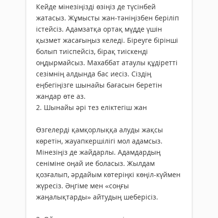
Кейде мінезіңізді өзіңіз де түсінбей
жатасыз. Жұмысты жан-тәніңізбен беріліп
істейсіз. Адамзатқа ортақ мүдде үшін
қызмет жасағыңыз келеді. Біреуге бірінші
болып тиіспейсіз, бірақ тиіскенді
оңдырмайсыз. Махаббат атаулы құдіретті
сезімнің алдында бас иесіз. Сіздің
еңбегіңізге шынайы бағасын беретін
жандар өте аз.
2. Шынайы әрі тез еліктегіш жан
Өзгелерді қамқорлыққа алуды жақсы
көретін, жауапкершілігі мол адамсыз.
Мінезіңіз де жайдарлы. Адамдардың
сеніміне оңай ие боласыз. Жылдам
қозғалып, әрдайым көтеріңкі көңіл-күймен
жүресіз. Әңгіме мен «соңғы
жаңалықтарды» айтудың шеберісіз.