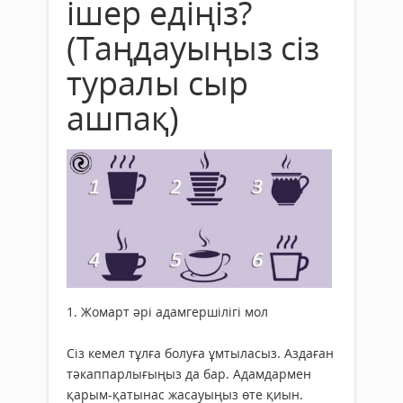
ішер едіңіз?
(Таңдауыңыз сіз
туралы сыр
ашпақ)
1. Жомарт әрі адамгершілігі мол
Сіз кемел тұлға болуға ұмтыласыз. Аздаған
тәкаппарлығыңыз да бар. Адамдармен
қарым-қатынас жасауыңыз өте қиын.