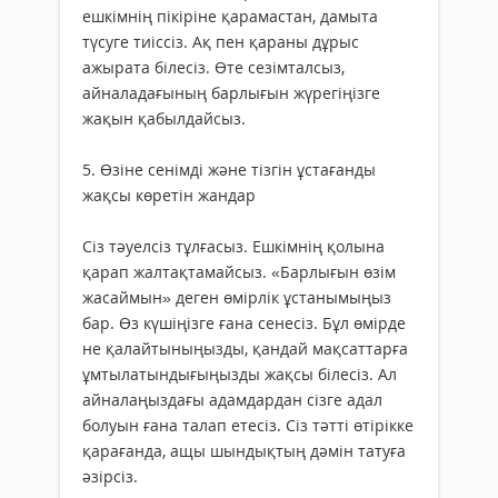
ешкімнің пікіріне қарамастан, дамыта
түсуге тиіссіз. Ақ пен қараны дұрыс
ажырата білесіз. Өте сезімталсыз,
айналадағының барлығын жүрегіңізге
жақын қабылдайсыз.
5. Өзіне сенімді және тізгін ұстағанды
жақсы көретін жандар
Сіз тәуелсіз тұлғасыз. Ешкімнің қолына
қарап жалтақтамайсыз. «Барлығын өзім
жасаймын» деген өмірлік ұстанымыңыз
бар. Өз күшіңізге ғана сенесіз. Бұл өмірде
не қалайтыныңызды, қандай мақсаттарға
ұмтылатындығыңызды жақсы білесіз. Ал
айналаңыздағы адамдардан сізге адал
болуын ғана талап етесіз. Сіз тәтті өтірікке
қарағанда, ащы шындықтың дәмін татуға
әзірсіз.