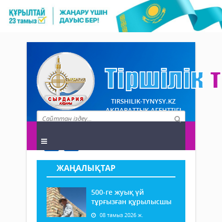
TIRSHILIK-TYNYSY.KZ
АҚПАРАТТЫҚ АГЕНТТІГІ
ЖАҢАЛЫҚТАР
500-ге жуық үй
тұрғызған құрылысшы
08 тамыз 2026 ж.