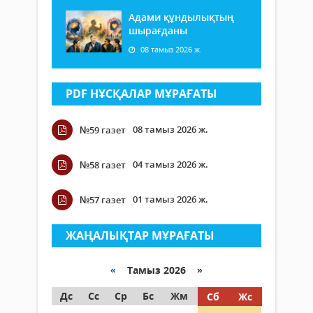
Адами құндылықтың
шырағданы
08 тамыз 2026 ж.
PDF НҰСҚАЛАР МҰРАҒАТЫ
08 тамыз 2026 ж.
№59 газет
04 тамыз 2026 ж.
№58 газет
01 тамыз 2026 ж.
№57 газет
ЖАҢАЛЫҚТАР МҰРАҒАТЫ
«
Тамыз 2026 »
Дс
Сс
Ср
Бс
Жм
Сб
Жс