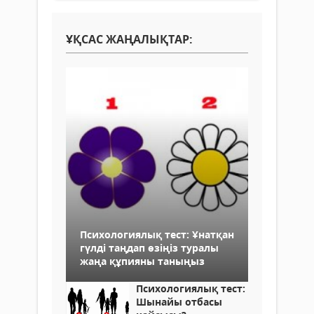
ҰҚСАС ЖАҢАЛЫҚТАР:
Психологиялық тест: Ұнатқан
гүлді таңдап өзіңіз туралы
жаңа құпияны таныңыз
Психологиялық тест:
Шынайы отбасы