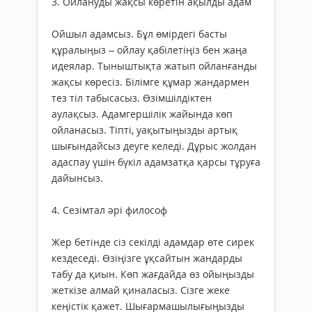
3. Ойлануды жақсы көретін ақылды адам
Ойшыл адамсыз. Бұл өмірдегі басты
құралыңыз – ойлау қабілетіңіз бен жаңа
идеялар. Тыныштықта жатып ойланғанды
жақсы көресіз. Білімге құмар жандармен
тез тіл табысасыз. Өзімшілдіктен
аулақсыз. Адамгершілік жайында көп
ойланасыз. Тіпті, уақытыңызды артық
шығындайсыз деуге келеді. Дұрыс жолдан
адаспау үшін бүкіл адамзатқа қарсы тұруға
дайынсыз.
4. Сезімтал әрі философ
Жер бетінде сіз секілді адамдар өте сирек
кездеседі. Өзіңізге ұқсайтын жандарды
табу да қиын. Көп жағдайда өз ойыңызды
жеткізе алмай қиналасыз. Сізге жеке
кеңістік қажет. Шығармашылығыңызды