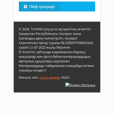
Пікір қалдыру
© 2026. Tirshilik-tynysy.kz ақпараттық агенттігі.
Қазақстан Республикасы Ақпарат және
Қоғамдық даму министрлігі, Ақпарат
комитетінің тіркеу туралы № KZ80VPY00052424
куәлігі 21.07.2022 жылы берілген.
® Агенттік сайтында жарияланған барлық
мақалалар мен фото-бейне материалдардың
авторлық құқықтары қорғалған.
Материалдарды пайдаланған жағдайда сілтеме
жасалуы міндетті.
Меншік иесі:
«Сыр медиа»
ЖШС.