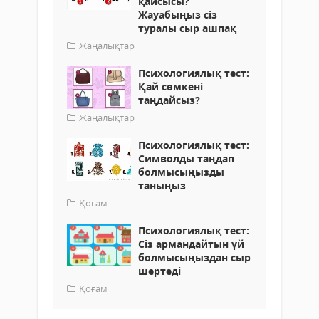
қайсысы?
Жауабыңыз сіз
туралы сыр ашпақ
Жаңалықтар
​Психологиялық тест:
Қай сөмкені
таңдайсыз?
Жаңалықтар
Психологиялық тест:
Символды таңдап
болмысыңызды
таныңыз
Қоғам
​Психологиялық тест:
Сіз армандайтын үй
болмысыңыздан сыр
шертеді
Қоғам