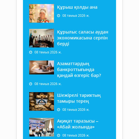
Құрыш қолды ана
08 тамыз 2026 ж.
Құрылыс саласы аудан
экономикасына серпін
берді
08 тамыз 2026 ж.
Азаматтардың
банкроттығында
қандай өзгеріс бар?
08 тамыз 2026 ж.
Шежірелі тарихтың
тамыры терең
08 тамыз 2026 ж.
Ақиқат таразысы –
«Абай жолында»
08 тамыз 2026 ж.