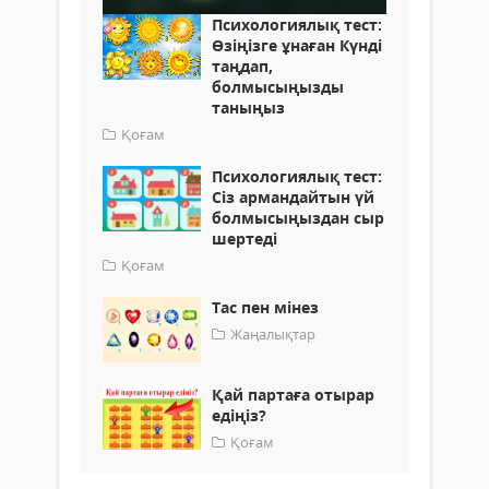
Психологиялық тест:
Өзіңізге ұнаған Күнді
таңдап,
болмысыңызды
таныңыз
Қоғам
​Психологиялық тест:
Сіз армандайтын үй
болмысыңыздан сыр
шертеді
Қоғам
Тас пен мінез
Жаңалықтар
Қай партаға отырар
едіңіз?
Қоғам