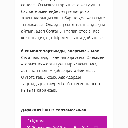
сенесіз. Өз мақсаттарыңызға жету үшін
бас көтермей еңбек етуге даярсыз.
Жақындарыңыз үшін бәріне қол жеткізуге
тырысасыз. Олардың сізге тек шындықты
айтып, адал болғанын талап етесіз. Кез
келген ақиқат, пікір мен сынға дайынсыз.
6-символ: тартымды, энергиясы мол
Сіз ашық жүзді, көңілді адамсыз. Әлеммен
«гармония» орнатуға тырысасыз. Аяқ
астынан шешім қабылдауға бейімсіз.
Өмірге ғашықсыз. Адамдарды
таңғалдырып жүресіз. Көптеген нәрсеге
қызыға қарайсыз.
Дереккөзі: «ПТ» топтамасынан
Қоғам
06 наурыз 2018 ж.
5 614