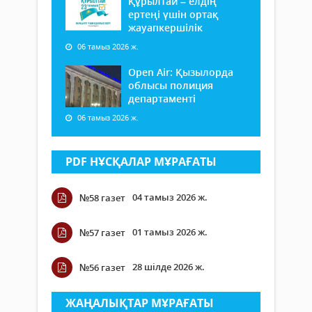
Құрылтай – елдің
ертеңі үшін ортақ
жауапкершілік
06 тамыз 2026 ж.
Open Air: Қызылорда
облысы полиция
департаменті
06 тамыз 2026 ж.
PDF НҰСҚАЛАР МҰРАҒАТЫ
04 тамыз 2026 ж.
№58 газет
01 тамыз 2026 ж.
№57 газет
28 шілде 2026 ж.
№56 газет
ЖАҢАЛЫҚТАР МҰРАҒАТЫ