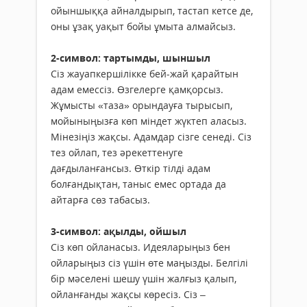
ойыншыққа айналдырып, тастап кетсе де,
оны ұзақ уақыт бойы ұмыта алмайсыз.
2-символ: тартымды, шыншыл
Сіз жауапкершілікке бей-жай қарайтын
адам емессіз. Өзгелерге қамқорсыз.
Жұмысты «таза» орындауға тырысып,
мойыныңызға көп міндет жүктеп аласыз.
Мінезіңіз жақсы. Адамдар сізге сенеді. Сіз
тез ойлап, тез әрекеттенуге
дағдыланғансыз. Өткір тілді адам
болғандықтан, таныс емес ортада да
айтарға сөз табасыз.
3-символ: ақылды, ойшыл
Сіз көп ойланасыз. Идеяларыңыз бен
ойларыңыз сіз үшін өте маңызды. Белгілі
бір мәселені шешу үшін жалғыз қалып,
ойланғанды жақсы көресіз. Сіз –