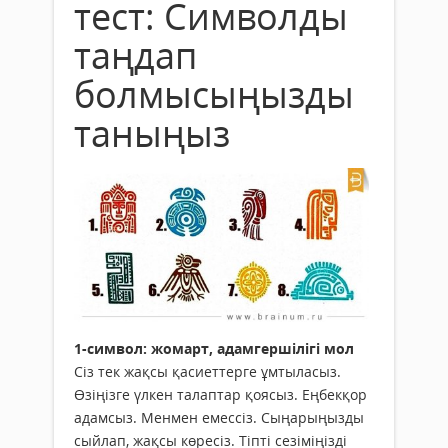
тест: Символды
таңдап
болмысыңызды
таныңыз
1-символ: жомарт, адамгершілігі мол
Сіз тек жақсы қасиеттерге ұмтыласыз.
Өзіңізге үлкен талаптар қоясыз. Еңбекқор
адамсыз. Менмен емессіз. Сыңарыңызды
сыйлап, жақсы көресіз. Тіпті сезіміңізді