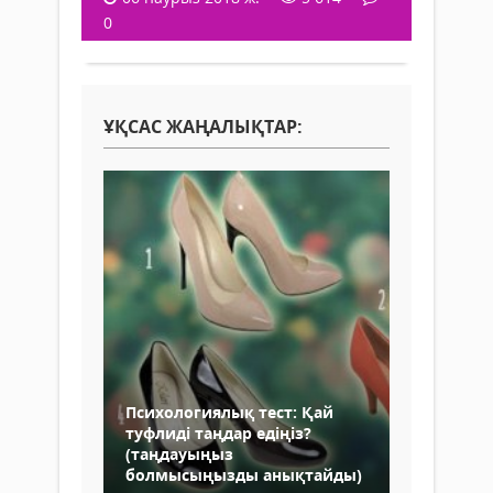
0
ҰҚСАС ЖАҢАЛЫҚТАР:
Психологиялық тест: Қай
туфлиді таңдар едіңіз?
(таңдауыңыз
болмысыңызды анықтайды)