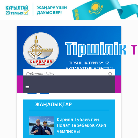
TIRSHILIK-TYNYSY.KZ
АҚПАРАТТЫҚ АГЕНТТІГІ
ЖАҢАЛЫҚТАР
Кирилл Тубаев пен
Полат Төребеков Азия
чемпионы