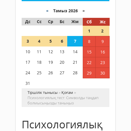
«
Тамыз 2026 »
Дс
Сс
Ср
Бс
Жм
Сб
Жс
1
2
3
4
5
6
7
8
9
10
11
12
13
14
15
16
17
18
19
20
21
22
23
24
25
26
27
28
29
30
31
Тіршілік тынысы
»
Қоғам
»
Психологиялық тест: Символды таңдап
болмысыңызды таныңыз
Психологиялық