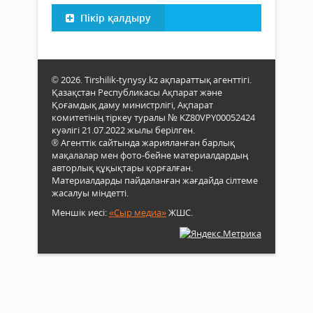
Пікір қалдыру
© 2026. Tirshilik-tynysy.kz ақпараттық агенттігі.
Қазақстан Республикасы Ақпарат және
Қоғамдық даму министрлігі, Ақпарат
комитетінің тіркеу туралы № KZ80VPY00052424
куәлігі 21.07.2022 жылы берілген.
® Агенттік сайтында жарияланған барлық
мақалалар мен фото-бейне материалдардың
авторлық құқықтары қорғалған.
Материалдарды пайдаланған жағдайда сілтеме
жасалуы міндетті.
Меншік иесі:
«Сыр медиа»
ЖШС.