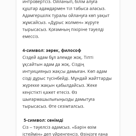
интровертсіз. Ойланып, білім алуға
құштар адамдармен тіл табыса аласыз.
Адамгершілік туралы ойлануға көп уақыт
жұмсайсыз. «Дұрыс жолмен» жүруге
тырысасыз. Қоғамның пікіріне тәуелді
емессіз.
4-символ: зерек, философ
Сіздей адам бұл әлемде жоқ. Тіпті
ұқсайтын адам да жоқ. Сіздің
интуицияңыз жақсы дамыған. Көп адам
сізді дұрыс түсінбейді. Мұндай жайттарды
жүрекке жақын қабылдайсыз. Жеке
кеңістікті қажет етесіз. Өз
шығармашылығыңызды дамытуға
тырысасыз. Өте сезімталсыз.
5-символ: сенімді
Сіз – тәуелсіз адамсыз. «Бәрін өзім
істеймін» деп үйренгенсіз. Өзіңізге ғана