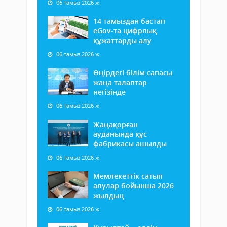
06 тамыз 2026 ж.
14 тамыздан бастап
еGov-та цифрлық
құжаттарды алу
06 тамыз 2026 ж.
Өңірдегі білім сапасы
жаңа талаптар
негізінде
06 тамыз 2026 ж.
Жаңақорған
ауданында құс
фабрикасы ашылды
06 тамыз 2026 ж.
Мемлекеттік сатып
алулар бойынша 2026
жылдың
06 тамыз 2026 ж.