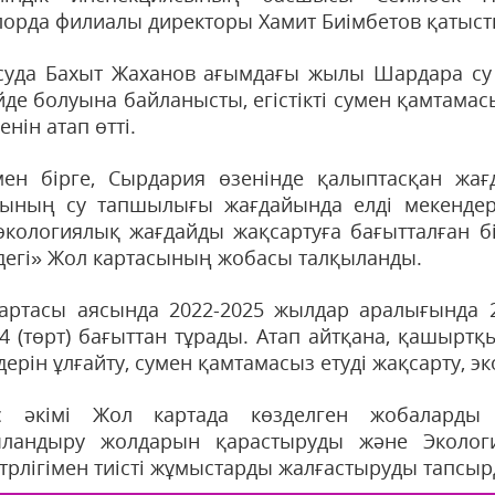
орда филиалы директоры Хамит Биімбетов қатысты
суда Бахыт Жаханов ағымдағы жылы Шардара су 
йде болуына байланысты, егістікті сумен қамтама
енін атап өтті.
ен бірге, Сырдария өзенінде қалыптасқан жа
ының су тапшылығы жағдайында елді мекендерд
экологиялық жағдайды жақсартуға бағытталған бі
дегі» Жол картасының жобасы талқыланды.
артасы аясында 2022-2025 жылдар аралығында 2
 4 (төрт) бағыттан тұрады. Атап айтқана, қашырт
дерін ұлғайту, сумен қамтамасыз етуді жақсарту, 
с әкімі Жол картада көзделген жобаларды 
ландыру жолдарын қарастыруды және Экологи
трлігімен тиісті жұмыстарды жалғастыруды тапсыр