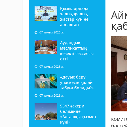
Қызылордада
Ай
халықаралық
жастар күніне
қа
арналған
07 тамыз 2026 ж.
Аудандық
мәслихаттың
кезекті сессиясы
өтті
07 тамыз 2026 ж.
«Дауыс беру
учаскесін қалай
табуға болады?»
07 тамыз 2026 ж.
5547 әскери
бөлімінде
«Алғашқы қызмет
комит
күні»
басс