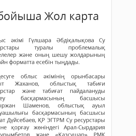
 бойыша Жол карта
ыс әкімі Гүлшара Әбдіқалықова Су
сурстары туралы проблемалық
елелер және оның шешу жолдарының
йн форматта есебін тыңдады.
десуге облыс әкімінің орынбасары
ыт Жаханов, облыстық табиғи
урстар және табиғат пайдалануды
ттеу басқармасының басшысы
ыржан Шаменов, облыстық ауыл
уашылығы басқармасының басшысы
ат Дүйсебаев, ҚР ЭГТРМ Су ресурстары
не қорғау жөніндегі Арал-Сырдария
 Нұрымбетов және «Қазсушар» РМК