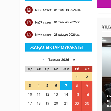
04 тамыз 2026 ж.
№58 газет
01 тамыз 2026 ж.
№57 газет
ҰҚС
28 шілде 2026 ж.
№56 газет
ЖАҢАЛЫҚТАР МҰРАҒАТЫ
«
Тамыз 2026 »
Дс
Сс
Ср
Бс
Жм
Сб
Жс
1
2
3
4
5
6
7
8
9
10
11
12
13
14
15
16
С
ш
17
18
19
20
21
22
23
қ