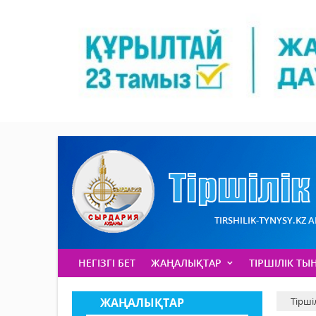
TIRSHILIK-TYNYSY.KZ 
НЕГІЗГІ БЕТ
ЖАҢАЛЫҚТАР
ТІРШІЛІК ТЫ
ЖАҢАЛЫҚТАР
Тірші