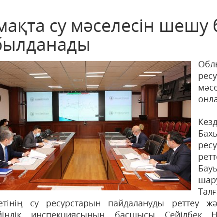
мақта су мәселесін шешу
былданады
Обл
ре
мәс
онла
Кез
Бах
рес
ре
Бау
шар
Талғ
етінің су ресурстарын пайдалануды реттеу жә
ейіндік инспекциясының басшысы Сейілбек