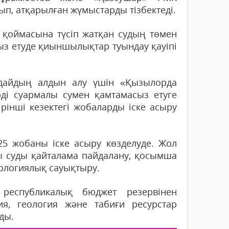
п, атқарылған жүмыстарды тізбектеді.
қоймасына түсіп жатқан судың төмен
сыз етуде қиыншылықтар туындау қауіпі
ғдайдың алдын алу үшін «Қызылорда
і суармалы сумен қамтамасыз етуге
рінші кезектегі жобаларды іске асыру
5 жобаны іске асыру көзделуде. Жол
қы суды қайталама пайдалану, қосымша
экологиялық сауықтыру.
республикалық бюджет резервінен
я, геология және табиғи ресурстар
ды.