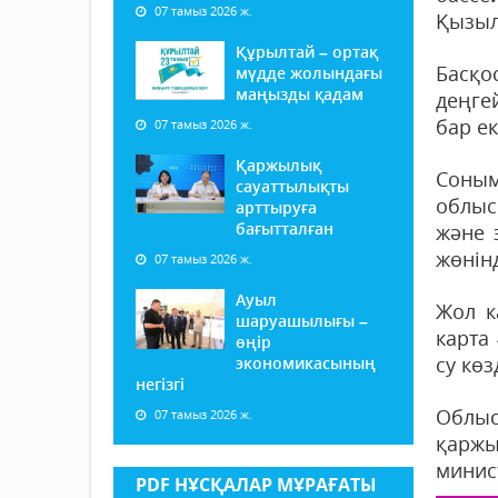
07 тамыз 2026 ж.
Қызыл
Құрылтай – ортақ
Басқо
мүдде жолындағы
маңызды қадам
деңге
бар ек
07 тамыз 2026 ж.
Қаржылық
Соным
сауаттылықты
облыс
арттыруға
бағытталған
және 
жөнін
07 тамыз 2026 ж.
Ауыл
Жол к
шаруашылығы –
карта
өңір
су көз
экономикасының
негізгі
Облы
07 тамыз 2026 ж.
қаржы
минис
PDF НҰСҚАЛАР МҰРАҒАТЫ