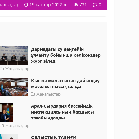
ңалықтар
19 қаңтар 2022 ж.
731
0
Дариядағы су деңгейін
ұлғайту бойынша келіссөздер
жүргізіледі
Жаңалықтар
Қысқы мал азығын дайындау
мәселесі пысықталды
Жаңалықтар
Арал-Сырдария бассейндік
инспекциясының басшысы
тағайындалды
Жаңалықтар
ОБЛЫСТЫҚ ТАБИҒИ