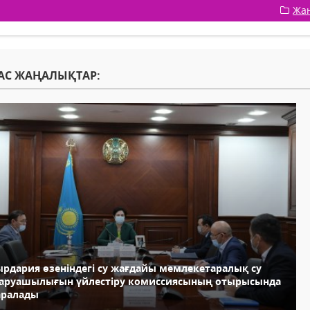
Жа
АС ЖАҢАЛЫҚТАР:
ырдария өзеніндегі су жағдайы мемлекетаралық су
аруашылығын үйлестіру комиссиясының отырысында
аралады