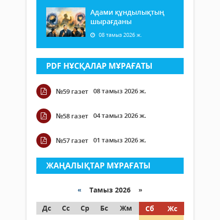
Адами құндылықтың
шырағданы
08 тамыз 2026 ж.
PDF НҰСҚАЛАР МҰРАҒАТЫ
08 тамыз 2026 ж.
№59 газет
04 тамыз 2026 ж.
№58 газет
01 тамыз 2026 ж.
№57 газет
ЖАҢАЛЫҚТАР МҰРАҒАТЫ
«
Тамыз 2026 »
Дс
Сс
Ср
Бс
Жм
Сб
Жс