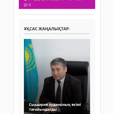
0
ҰҚСАС ЖАҢАЛЫҚТАР:
Сырдария ауданының әкімі
тағайындалды