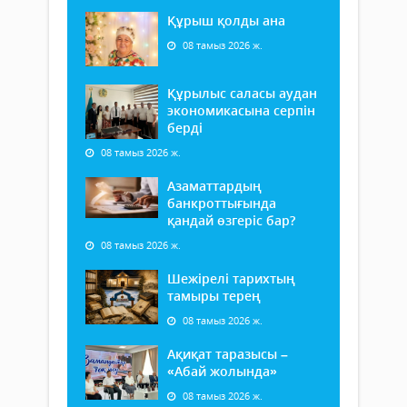
Құрыш қолды ана
08 тамыз 2026 ж.
Құрылыс саласы аудан
экономикасына серпін
берді
08 тамыз 2026 ж.
Азаматтардың
банкроттығында
қандай өзгеріс бар?
08 тамыз 2026 ж.
Шежірелі тарихтың
тамыры терең
08 тамыз 2026 ж.
Ақиқат таразысы –
«Абай жолында»
08 тамыз 2026 ж.