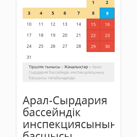
1
2
3
4
5
6
7
8
9
10
11
12
13
14
15
16
17
18
19
20
21
22
23
24
25
26
27
28
29
30
31
Тіршілік тынысы
»
Жаңалықтар
» Арал-
Сырдария бассейндік инспекциясының
басшысы тағайындалды
Арал-Сырдария
бассейндік
инспекциясының
басшысы