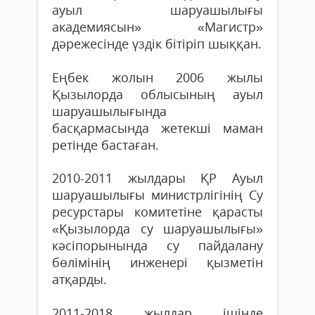
ауыл шаруашылығы
академиясын» «Магистр»
дәрежесінде үздік бітіріп шыққан.
Еңбек жолын 2006 жылы
Қызылорда облысының ауыл
шаруашылығында
басқармасында жетекші маман
ретінде бастаған.
2010-2011 жылдары ҚР Ауыл
шаруашылығы министрлігінің Су
ресурстары комитетіне қарасты
«Қызылорда су шаруашылығы»
кәсіпорынында су пайдалану
бөлімінің инженері қызметін
атқарды.
2011-2018 жылдар ішінде