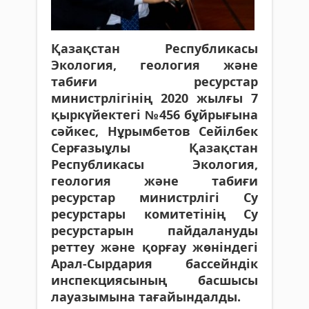
Қазақстан Республикасы
Экология, геология және
табиғи ресурстар
министрлігінің 2020 жылғы 7
қыркүйектегі №456 бұйрығына
сәйкес, Нұрымбетов Сейілбек
Серғазыұлы Қазақстан
Республикасы Экология,
геология және табиғи
ресурстар министрлігі Су
ресурстары комитетінің Су
ресурстарын пайдалануды
реттеу және қорғау жөніндегі
Арал-Сырдария бассейндік
инспекциясының басшысы
лауазымына тағайындалды.