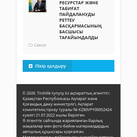
РЕСУРСТАР ЖӘНЕ
ТАБИҒАТ
ПАЙДАЛАНУДЫ
РЕТТЕУ
БАСҚАРМАСЫНЫҢ
БАСШЫСЫ
ТАҒАЙЫНДАЛДЫ
Саясат
Пікір қалдыру
© 2026. Tirshilik-tynysy.kz ақпараттық агенттігі.
Қазақстан Республикасы Ақпарат және
Қоғамдық даму министрлігі, Ақпарат
комитетінің тіркеу туралы № KZ80VPY00052424
куәлігі 21.07.2022 жылы берілген.
® Агенттік сайтында жарияланған барлық
мақалалар мен фото-бейне материалдардың
авторлық құқықтары қорғалған.