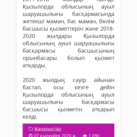
Қызылорда облысының ауыл
шаруашылығы басқармасында
жетекші маман, бас маман, бөлім
басшысы қызметтерін және 2018-
2020 жылдары Қызылорда
облысының ауыл шаруашылығы
басқармасы басшысының
орынбасары болып қызмет
атқарды.
2020 жылдың сәуір айынан
бастап, осы кезге дейін
Қызылорда облысының ауыл
шаруашылығы басқармасы
басшысы қызметін атқарып
келді.
Жаңалықтар
07 қыркүйек 2020 ж.
1 090