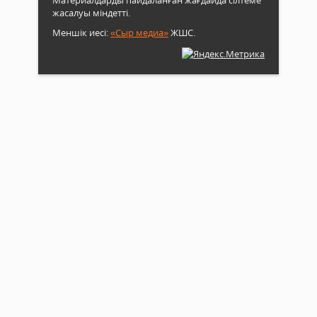
Материалдарды пайдаланған жағдайда сілтеме
жасалуы міндетті.
Меншік иесі:
«Сыр медиа»
ЖШС.