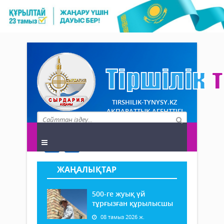
TIRSHILIK-TYNYSY.KZ
АҚПАРАТТЫҚ АГЕНТТІГІ
ЖАҢАЛЫҚТАР
500-ге жуық үй
тұрғызған құрылысшы
08 тамыз 2026 ж.