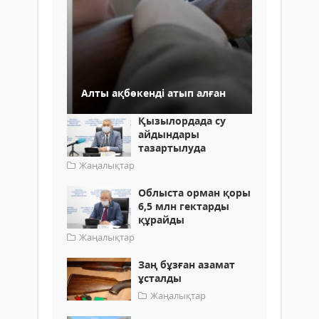
Алты ақбөкенді атып алған
Қызылордада су
айдындары
тазартылуда
Жаңалықтар
Облыста орман қоры
6,5 млн гектарды
құрайды
Жаңалықтар
Заң бұзған азамат
ұсталды
Жаңалықтар