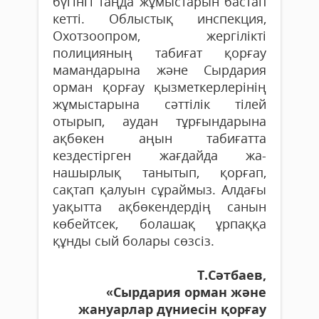
бүгінгі таңда жұмыстарын бастап
кетті. Облыстық инспекция,
Охотзоопром, жергілікті
полицияның табиғат қорғау
мамандарына және Сырдария
орман қорғау қызметкерлерінің
жұмыстарына сәттілік тілей
отырып, аудан тұрғындарына
ақбөкен аңын табиғатта
кездестірген жағдайда жа­
нашырлық танытып, қорғап,
сақтап қалуын сұраймыз. Алдағы
уақытта ақбөкендердің санын
көбейтсек, бола­шақ ұрпаққа
құнды сый болары сөзсіз.
Т.Сәтбаев,
«Сырдария орман және
жануарлар дүниесін қорғау