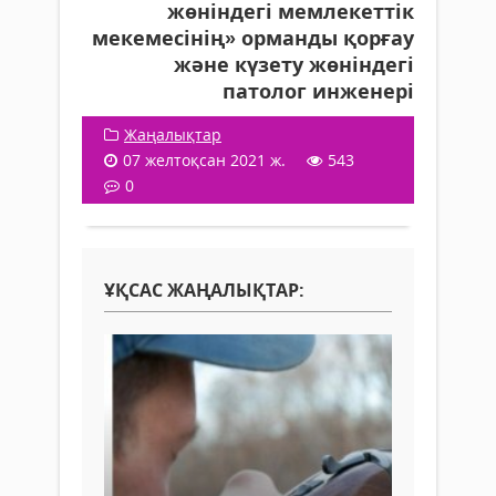
жөніндегі мемлекеттік
мекемесінің» орманды қорғау
және күзету жөніндегі
патолог инженері
Жаңалықтар
07 желтоқсан 2021 ж.
543
0
ҰҚСАС ЖАҢАЛЫҚТАР: