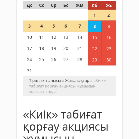
Дс
Сс
Ср
Бс
Жм
Сб
Жс
1
2
3
4
5
6
7
8
9
10
11
12
13
14
15
16
17
18
19
20
21
22
23
24
25
26
27
28
29
30
31
Тіршілік тынысы
»
Жаңалықтар
» «Киік»
табиғат қорғау акциясы жұмысын
жалғастыруда
«Киік» табиғат
қорғау акциясы
жұмысын