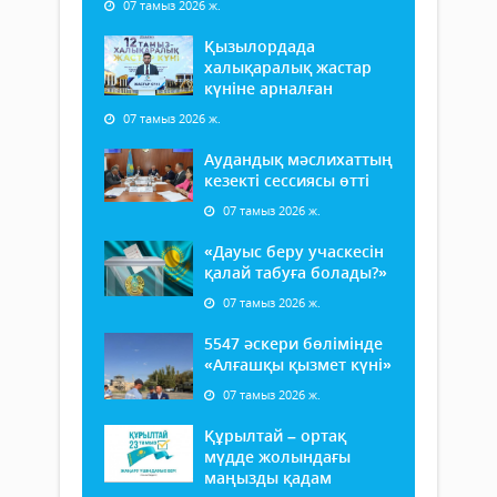
07 тамыз 2026 ж.
Қызылордада
халықаралық жастар
күніне арналған
07 тамыз 2026 ж.
Аудандық мәслихаттың
кезекті сессиясы өтті
07 тамыз 2026 ж.
«Дауыс беру учаскесін
қалай табуға болады?»
07 тамыз 2026 ж.
5547 әскери бөлімінде
«Алғашқы қызмет күні»
07 тамыз 2026 ж.
Құрылтай – ортақ
мүдде жолындағы
маңызды қадам