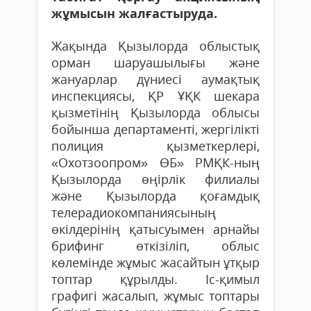
жұмысын жалғастыруда.
Жақын­да Қы­зылорда облыстық
орман шаруа­шылығы және
жануарлар дүниесі ау­мақтық
инспекция­сы, ҚР ҰҚК шекара
қызметінің Қызылорда облысы
бойынша департаменті, жергілікті
полиция қызметкерлері,
«Охотзоопром» ӨБ» РМҚК-ның
Қызылорда өңірлік филиалы
және Қызылорда қоғамдық
телерадиокомпаниясының
өкілдерінің қатысуымен арнайы
брифинг өткізіліп, облыс
көлемінде жұмыс жасайтын ұтқыр
топтар құрылды. Іс-қимыл
графигі жасалып, жұмыс топтары