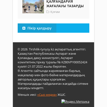
ҚАЛҒАНДАРИЯ
ЖАҒАЛАУЫ ТАЗАРДЫ
Қоғам
Пікір қалдыру
© 2026. Tirshilik-tynysy.kz ақпараттық агенттігі.
Қазақстан Республикасы Ақпарат және
Қоғамдық даму министрлігі, Ақпарат
комитетінің тіркеу туралы № KZ80VPY00052424
куәлігі 21.07.2022 жылы берілген.
® Агенттік сайтында жарияланған барлық
мақалалар мен фото-бейне материалдардың
авторлық құқықтары қорғалған.
Материалдарды пайдаланған жағдайда сілтеме
жасалуы міндетті.
Меншік иесі:
«Сыр медиа»
ЖШС.