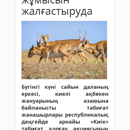
жалғастыруда
Бүгінгі күні сайын даланың
еркесі, киелі ақбөкен
жануарының азаюы­на
байланысты табиғат
жанашырлары республикалық
деңгейде ар­на­йы «Киік»
табиғат қорғау акция­сы­ның