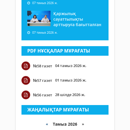
07 тамыз 2026 ж.
Қаржылық
сауаттылықты
арттыруға бағытталған
07 тамыз 2026 ж.
PDF НҰСҚАЛАР МҰРАҒАТЫ
04 тамыз 2026 ж.
№58 газет
01 тамыз 2026 ж.
№57 газет
28 шілде 2026 ж.
№56 газет
ЖАҢАЛЫҚТАР МҰРАҒАТЫ
«
Тамыз 2026 »