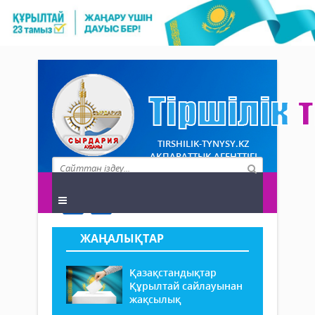
TIRSHILIK-TYNYSY.KZ
АҚПАРАТТЫҚ АГЕНТТІГІ
ЖАҢАЛЫҚТАР
Қазақстандықтар
Құрылтай сайлауынан
жақсылық