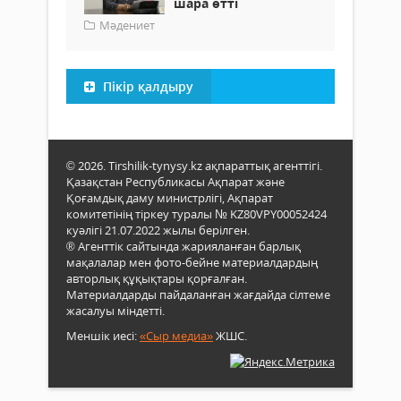
шара өтті
Мәдениет
Пікір қалдыру
© 2026. Tirshilik-tynysy.kz ақпараттық агенттігі.
Қазақстан Республикасы Ақпарат және
Қоғамдық даму министрлігі, Ақпарат
комитетінің тіркеу туралы № KZ80VPY00052424
куәлігі 21.07.2022 жылы берілген.
® Агенттік сайтында жарияланған барлық
мақалалар мен фото-бейне материалдардың
авторлық құқықтары қорғалған.
Материалдарды пайдаланған жағдайда сілтеме
жасалуы міндетті.
Меншік иесі:
«Сыр медиа»
ЖШС.