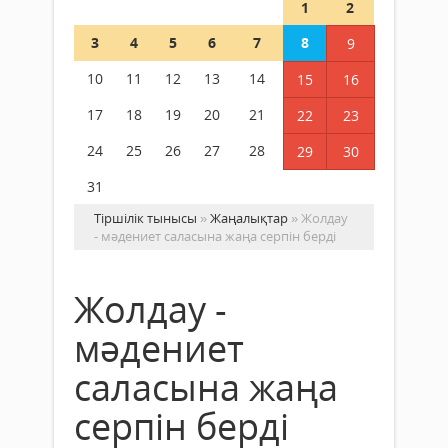
1
2
3
4
5
6
7
8
9
10
11
12
13
14
15
16
17
18
19
20
21
22
23
24
25
26
27
28
29
30
31
Тіршілік тынысы
»
Жаңалықтар
» Жолдау
- мәдениет саласына жаңа серпін берді
Жолдау -
мәдениет
саласына жаңа
серпін берді