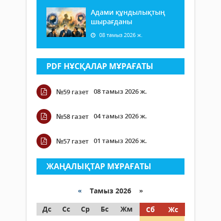
Адами құндылықтың
шырағданы
08 тамыз 2026 ж.
PDF НҰСҚАЛАР МҰРАҒАТЫ
08 тамыз 2026 ж.
№59 газет
04 тамыз 2026 ж.
№58 газет
01 тамыз 2026 ж.
№57 газет
ЖАҢАЛЫҚТАР МҰРАҒАТЫ
«
Тамыз 2026 »
Дс
Сс
Ср
Бс
Жм
Сб
Жс