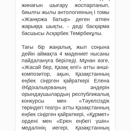
жинағын шығару жоспарланып,
биылғы жылы антологияның І томы
«Жанқожа батыр» деген атпен
жарыққа шықты, - деді басқарма
басшысы Асқарбек Темірбекұлы.
Тағы бір жаңалық, жыл соңына
дейін аймақта 4 мәдениет нысаны
пайдалануға беріледі. Мұнан өзге,
«Жасай бер, Қазақ елі!» атты әнші-
композитор, ақын, Қазақстанның
еңбек сіңірген қайраткері Елена
Әбдіхалықованың әндерін
орындаушылардың республикалық
конкурсы мен «Тәуелсіздік
төріндегі театр» атты Қазақстанның
еңбек сіңірген қайраткері, «Құрмет»
ордені мен «Ерен еңбегі үшін»
медалінің иегері, Қазақстанның