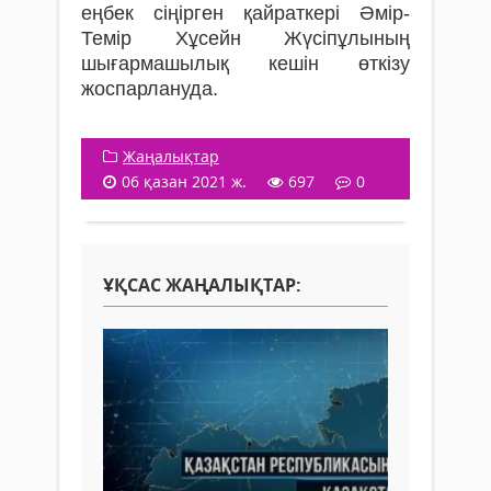
еңбек сіңірген қайраткері Әмір-
Темір Хұсейн Жүсіпұлының
шығармашылық кешін өткізу
жоспарлануда.
Жаңалықтар
06 қазан 2021 ж.
697
0
ҰҚСАС ЖАҢАЛЫҚТАР: