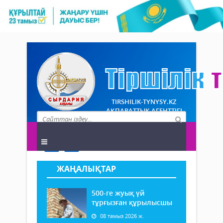
TIRSHILIK-TYNYSY.KZ
АҚПАРАТТЫҚ АГЕНТТІГІ
ЖАҢАЛЫҚТАР
500-ге жуық үй
тұрғызған құрылысшы
08 тамыз 2026 ж.