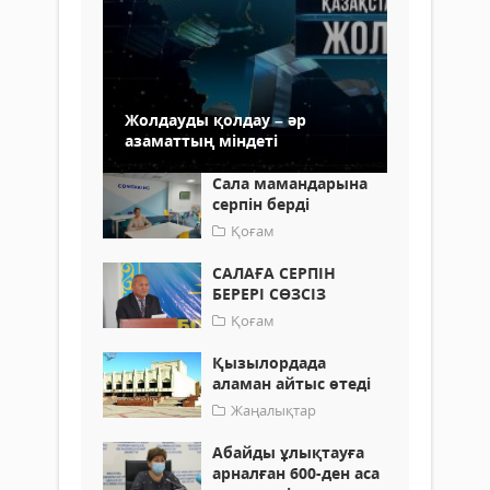
Жолдауды қолдау – әр
азаматтың міндеті
Сала мамандарына
серпін берді
Қоғам
САЛАҒА СЕРПІН
БЕРЕРІ СӨЗСІЗ
Қоғам
Қызылордада
аламан айтыс өтеді
Жаңалықтар
Абайды ұлықтауға
арналған 600-ден аса