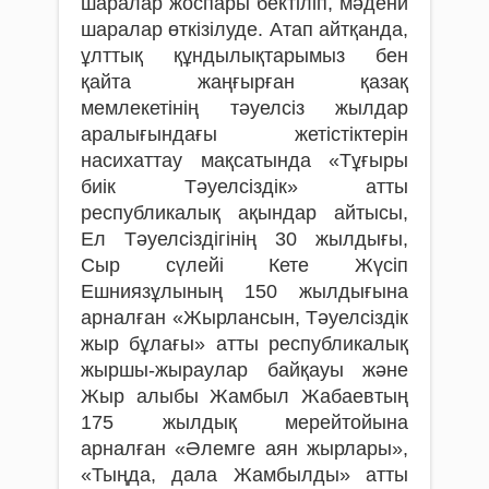
шаралар жоспары бектіліп, мәдени
шаралар өткізілуде. Атап айтқанда,
ұлттық құндылықтарымыз бен
қайта жаңғырған қазақ
мемлекетінің тәуелсіз жылдар
аралығындағы жетістіктерін
насихаттау мақсатында «Тұғыры
биік Тәуелсіздік» атты
республикалық ақындар айтысы,
Ел Тәуелсіздігінің 30 жылдығы,
Сыр сүлейі Кете Жүсіп
Ешниязұлының 150 жылдығына
арналған «Жырлансын, Тәуелсіздік
жыр бұлағы» атты республикалық
жыршы-жыраулар байқауы және
Жыр алыбы Жамбыл Жабаевтың
175 жылдық мерейтойына
арналған «Әлемге аян жырлары»,
«Тыңда, дала Жамбылды» атты