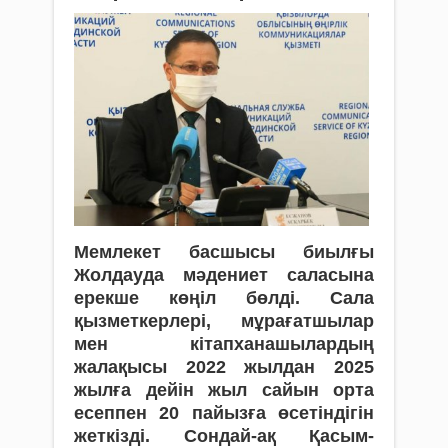
Мемлекет басшысы биылғы
Жолдауда мәдениет саласына
ерекше көңіл бөлді. Сала
қызметкерлері, мұрағатшылар
мен кітапханашылардың
жалақысы 2022 жылдан 2025
жылға дейін жыл сайын орта
есеппен 20 пайызға өсетіндігін
жеткізді. Сондай-ақ Қасым-