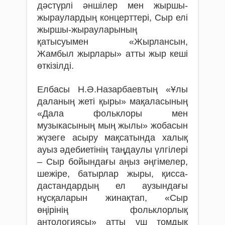
дәстүрлі әншілер мен жыршы-
жыраулардың концерттері, Сыр елі
жыршы-жырауларының
қатысуымен «Жырлансын,
Жамбыл жырлары» атты жыр кеші
өткізілді.
Елбасы Н.Ә.Назарбаевтың «Ұлы
даланың жеті қыры» мақаласының
«Дала фольклоры мен
музыкасының мың жылы» жобасын
жүзеге асыру мақсатында халық
ауыз әдебиетінің таңдаулы үлгілері
– Сыр бойындағы аңыз әңгімелер,
шежіре, батырлар жыры, қисса-
дастандардың ел аузындағы
нұсқаларын жинақтап, «Сыр
өңірінің фольклорлық
антологиясы» атты үш томдық