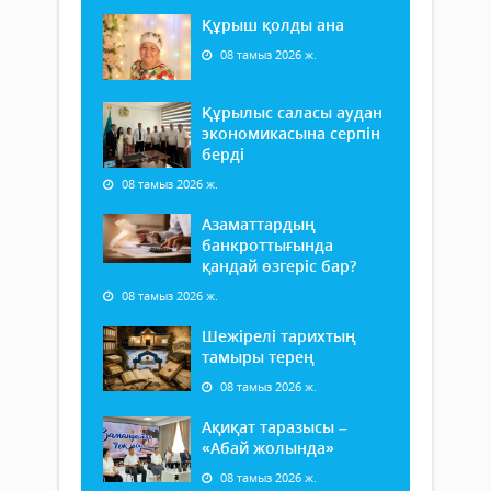
Құрыш қолды ана
08 тамыз 2026 ж.
Құрылыс саласы аудан
экономикасына серпін
берді
08 тамыз 2026 ж.
Азаматтардың
банкроттығында
қандай өзгеріс бар?
08 тамыз 2026 ж.
Шежірелі тарихтың
тамыры терең
08 тамыз 2026 ж.
Ақиқат таразысы –
«Абай жолында»
08 тамыз 2026 ж.