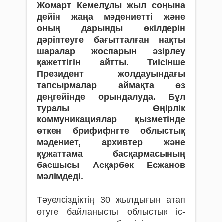
Жомарт Кемелұлы жыл соңына
дейін жаңа мәдениетті және
оның дарынды өкілдерін
дәріптеуге бағытталған нақты
шаралар жоспарын әзірлеу
қажеттігін айтты. Тиісінше
Президент жолдауындағы
тапсырмалар аймақта өз
деңгейінде орындалуда. Бұл
туралы Өңірлік
коммуникациялар қызметінде
өткен брифифнгте облыстық
мәдениет, архивтер және
құжаттама басқармасының
басшысы Асқарбек Есжанов
мәлімдеді.
Тәуелсіздіктің 30 жылдығын атап
өтуге байланысты облыстық іс-