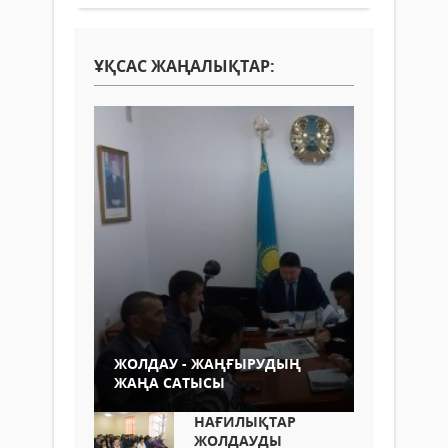
ҰҚСАС ЖАҢАЛЫҚТАР:
ЖОЛДАУ - ЖАҢҒЫРУДЫҢ
ЖАҢА САТЫСЫ
НАҒИЛЫҚТАР
ЖОЛДАУДЫ