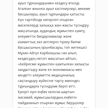
ауыл тұрғындарымен кездесу өткізді.
Аталған жиынға ауыл кәсіпкерлері, мекеме
басшылары, ауыл тұрғындары қатысты.
Күн тәртібінде көтеріліп отырған
мәселелерді халыққа жан-жақты түсіндіру
мақсатында, аудандық жұмыспен қамту,
әлеуметтік бағ­дарламалар және
азаматтық хал актілерін тіркеу бөлімі
басшысының орынбасары, топ жетекшісі
Мұхан Айгүл Кәрбозқызы сөз алып,
кездесудің негізгі мақсатын айтып,
«Бейресми жұмыспен қамтылған халықты
заңдастыру және ел экономикасы мен
міндетті әлеуметтік медициналық
сақтандыру жүйесіне тарту жөнінде»
тұрғындарға түсіндірме беріп өтті.
Қазіргі күні еңбек келісім-шартын
жасамай, жұмысшылардың еңбегін
пайдаланып отырған жұмыс берушілер