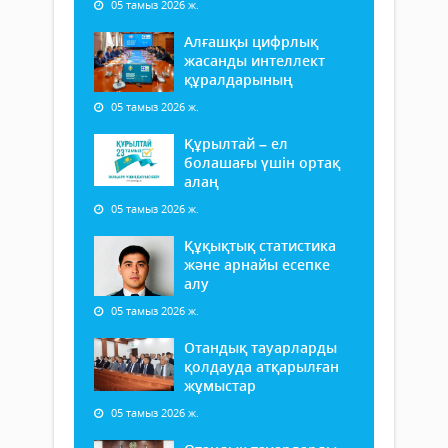
05 тамыз 2026 ж.
Алғашқы цифрлық
жасанды интеллект
құралдарының
05 тамыз 2026 ж.
Құрылтай – ел
болашағы үшін ортақ
алаң
05 тамыз 2026 ж.
Құқықтық статистика
және арнайы есепке
алу
05 тамыз 2026 ж.
Отандық тауарларды
қолдауда атқарылған
жұмыстар
05 тамыз 2026 ж.