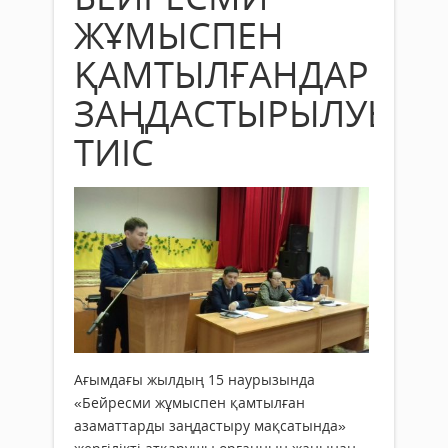
ЖҰМЫСПЕН
ҚАМТЫЛҒАНДАР
ЗАҢДАСТЫРЫЛУЫ
ТИІС
Ағымдағы жылдың 15 наурызында
«Бейресми жұмыспен қамтылған
азаматтарды заңдастыру мақсатында»