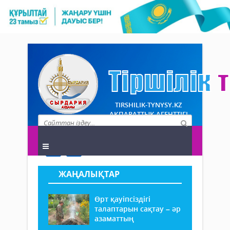
TIRSHILIK-TYNYSY.KZ
АҚПАРАТТЫҚ АГЕНТТІГІ
ЖАҢАЛЫҚТАР
Өрт қауіпсіздігі
талаптарын сақтау – әр
азаматтың