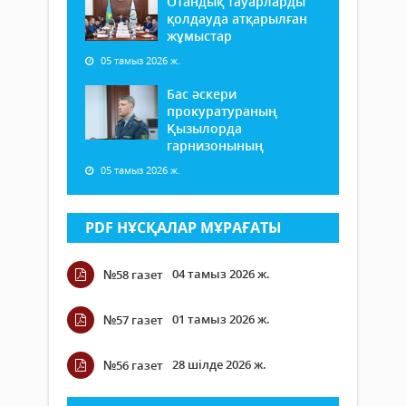
Отандық тауарларды
қолдауда атқарылған
жұмыстар
05 тамыз 2026 ж.
Бас әскери
прокуратураның
Қызылорда
гарнизонының
05 тамыз 2026 ж.
PDF НҰСҚАЛАР МҰРАҒАТЫ
04 тамыз 2026 ж.
№58 газет
01 тамыз 2026 ж.
№57 газет
28 шілде 2026 ж.
№56 газет