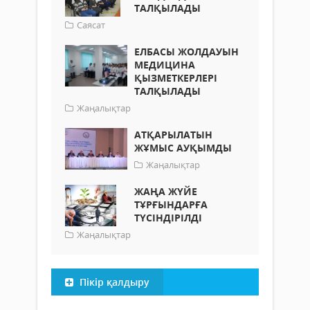
ТАЛҚЫЛАДЫ
Саясат
ЕЛБАСЫ ЖОЛДАУЫН
МЕДИЦИНА
ҚЫЗМЕТКЕРЛЕРІ
ТАЛҚЫЛАДЫ
Жаңалықтар
АТҚАРЫЛАТЫН
ЖҰМЫС АУҚЫМДЫ
Жаңалықтар
ЖАҢА ЖҮЙЕ
ТҰРҒЫНДАРҒА
ТҮСІНДІРІЛДІ
Жаңалықтар
Пікір қалдыру