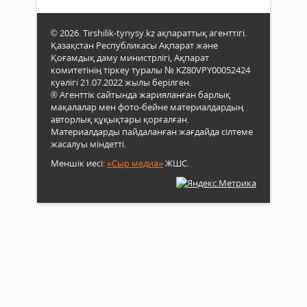
© 2026. Tirshilik-tynysy.kz ақпараттық агенттігі.
Қазақстан Республикасы Ақпарат және
Қоғамдық даму министрлігі, Ақпарат
комитетінің тіркеу туралы № KZ80VPY00052424
куәлігі 21.07.2022 жылы берілген.
® Агенттік сайтында жарияланған барлық
мақалалар мен фото-бейне материалдардың
авторлық құқықтары қорғалған.
Материалдарды пайдаланған жағдайда сілтеме
жасалуы міндетті.
Меншік иесі:
«Сыр медиа»
ЖШС.