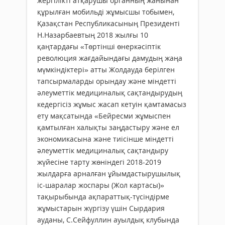
жергілікті атқарушы органның жанынан
құрылған мобильді жұмысшы тобымен,
Қазақстан Республикасының Президенті
Н.Назарбаевтың 2018 жылғы 10
қаңтардағы «Төртінші өнеркәсіптік
революция жағдайындағы дамудың жаңа
мүмкіндіктері» атты Жолдау­да берілген
тапсырмаларды орындау және міндетті
әлеуметтік медициналық сақтандырудың
кедергісіз жұмыс жасап кетуін қамтамасыз
ету мақсатында «Бейресми жұмыспен
қамтылған халықты заңдастыру және ел
экономикасына және тиісінше міндетті
әлеуметтік медициналық сақтандыру
жүйесіне тарту жөніндегі 2018-2019
жылдарға арналған ұйымдастырушылық
іс-шаралар жоспары (Жол картасы)»
тақырыбында ақпараттық-түсіндірме
жұмыстарын жүргізу үшін Сырдария
ауданы, С.Сейфуллин ауылдық клубында