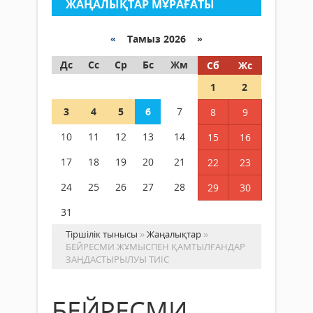
ЖАҢАЛЫҚТАР МҰРАҒАТЫ
«
Тамыз 2026 »
Дс
Сс
Ср
Бс
Жм
Сб
Жс
1
2
3
4
5
6
7
8
9
10
11
12
13
14
15
16
17
18
19
20
21
22
23
24
25
26
27
28
29
30
31
Тіршілік тынысы
»
Жаңалықтар
»
БЕЙРЕСМИ ЖҰМЫСПЕН ҚАМТЫЛҒАНДАР
ЗАҢДАСТЫРЫЛУЫ ТИІС
БЕЙРЕСМИ