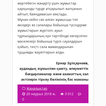
мәртебесін жаңарту үшін жұмыстар
қарқынды түрде атқарылып жатқанын
айтып, баяндамасын аяқтады.
Мұнан кейін сөз алған жұмысшы топ
өкілдері өз салалары бойынша түсіндірме
жұмыстарын жүргізіп, ауыл
тұрғындарының күн тәртібінде көтерілген
мәселелері бойынша түрлі сауалдарын
қойып, тиісті сала мамандарынан
тұщымды жауаптарын алды.
Ернар Зұлқарнаев,
аудандық жұмыспен қамту, әлеуметтік
бағдарламалар және азаматтық хал
актілерін тіркеу бөлімінің бас маманы
Жаңалықтар
20 наурыз 2018 ж.
3 012
0