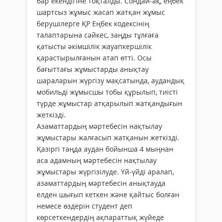
бар екендігіне тоқталды. Сондай-ақ, еңбек
шартсыз жұмыс жасап жатқан жұмыс
берушілерге ҚР Еңбек кодексінің
талаптарына сәйкес, заңды тұлғаға
қатысты әкімшілік жауапкершілік
қарастырылғанын атап өтті. Осы
бағыттағы жұмыстарды анықтау
шараларын жүргізу мақсатында, аудандық
мобильді жұмысшы тобы құрылып, тиісті
түрде жұмыстар атқарылып жатқандығын
жеткізді.
Азаматтардың мәртебесін нақтылау
жұмыстары жалғасып жатқанын жеткізді.
Қазіргі таңда аудан бойынша 4 мыңнан
аса адамның мәртебесін нақтылау
жұмыстары жүргізілуде. Үй-үйді аралап,
азаматтардың мәртебесін анықтауда
елден шығып кеткен және қайтыс болған
немесе өздерін студент деп
көрсеткендердің ақпараттық жүйеде