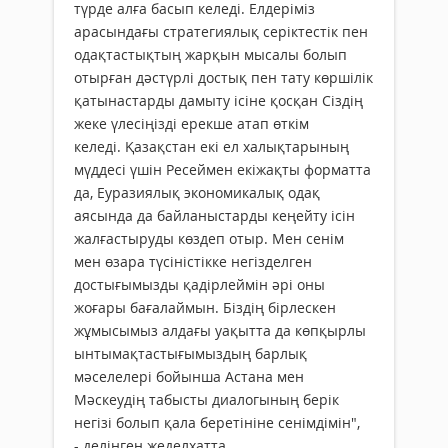
түрде алға басып келеді. Елдеріміз
арасындағы стратегиялық серіктестік пен
одақтастықтың жарқын мысалы болып
отырған дәстүрлі достық пен тату көршілік
қатынастарды дамыту ісіне қосқан Сіздің
жеке үлесіңізді ерекше атап өткім
келеді. Қазақстан екі ел халықтарының
мүддесі үшін Ресеймен екіжақты форматта
да, Еуразиялық экономикалық одақ
аясында да байланыстарды кеңейту ісін
жалғастыруды көздеп отыр. Мен сенім
мен өзара түсіністікке негізделген
достығымызды қадірлеймін әрі оны
жоғары бағалаймын. Біздің бірлескен
жұмысымыз алдағы уақытта да көпқырлы
ынтымақтастығымыздың барлық
мәселелері бойынша Астана мен
Мәскеудің табысты диалогының берік
негізі болып қала беретініне сенімдімін",
- делінген жеделхатта.