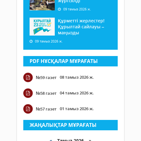
жүргізілді
09 тамыз 2026 ж.
Құрметті жерлестер!
Құрылтай сайлауы –
маңызды
09 тамыз 2026 ж.
PDF НҰСҚАЛАР МҰРАҒАТЫ
08 тамыз 2026 ж.
№59 газет
04 тамыз 2026 ж.
№58 газет
01 тамыз 2026 ж.
№57 газет
ЖАҢАЛЫҚТАР МҰРАҒАТЫ
«
Тамыз 2026 »