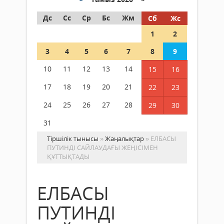
Дс
Сс
Ср
Бс
Жм
Сб
Жс
1
2
3
4
5
6
7
8
9
10
11
12
13
14
15
16
17
18
19
20
21
22
23
24
25
26
27
28
29
30
31
Тіршілік тынысы
»
Жаңалықтар
» ЕЛБАСЫ
ПУТИНДІ САЙЛАУДАҒЫ ЖЕҢІСІМЕН
ҚҰТТЫҚТАДЫ
ЕЛБАСЫ
ПУТИНДІ