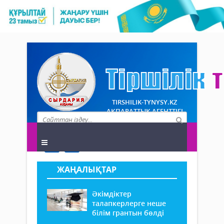
TIRSHILIK-TYNYSY.KZ
АҚПАРАТТЫҚ АГЕНТТІГІ
ЖАҢАЛЫҚТАР
Әкімдіктер
талапкерлерге неше
білім грантын бөлді