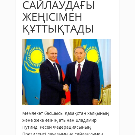
САЙЛАУДАҒЫ
ЖЕҢІСІМЕН
ҚҰТТЫҚТАДЫ
Мемлекет басшысы Қазақстан халқының
және жеке өзінің атынан Владимир
Путинді Ресей Федерациясының
Президенті лауазымына сайлануымен