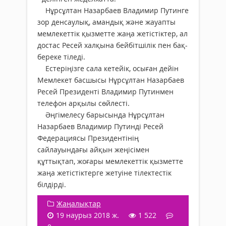
Нұрсұлтан Назарбаев Владимир Путинге
зор денсаулық, амандық және жауапты
мемлекеттік қызметте жаңа жетістіктер, ал
достас Ресей халқына бейбітшілік пен бақ-
береке тіледі.
Естеріңізге сала кетейік, осыған дейін
Мемлекет басшысы Нұрсұлтан Назарбаев
Ресей Президенті Владимир Путинмен
телефон арқылы сөйлесті.
Әңгімелесу барысында Нұрсұлтан
Назарбаев Владимир Путинді Ресей
Федерациясы Президентінің
сайлауындағы айқын жеңісімен
құттықтап, жоғары мемлекеттік қызметте
жаңа жетістіктерге жетуіне тілектестік
білдірді.
Жаңалықтар
19 наурыз 2018 ж.
1 522