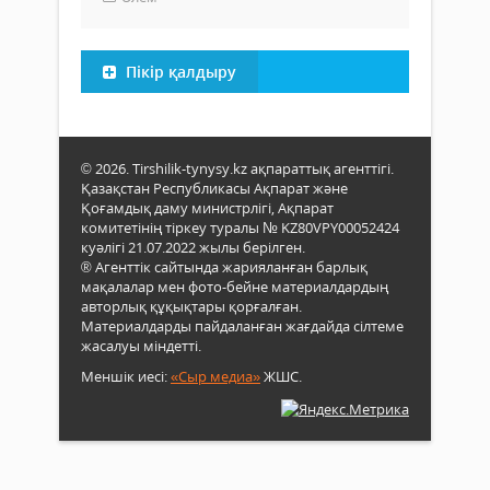
Пікір қалдыру
© 2026. Tirshilik-tynysy.kz ақпараттық агенттігі.
Қазақстан Республикасы Ақпарат және
Қоғамдық даму министрлігі, Ақпарат
комитетінің тіркеу туралы № KZ80VPY00052424
куәлігі 21.07.2022 жылы берілген.
® Агенттік сайтында жарияланған барлық
мақалалар мен фото-бейне материалдардың
авторлық құқықтары қорғалған.
Материалдарды пайдаланған жағдайда сілтеме
жасалуы міндетті.
Меншік иесі:
«Сыр медиа»
ЖШС.