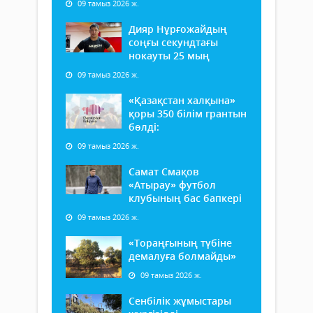
09 тамыз 2026 ж.
Дияр Нұрғожайдың
соңғы секундтағы
нокауты 25 мың
09 тамыз 2026 ж.
«Қазақстан халқына»
қоры 350 білім грантын
бөлді:
09 тамыз 2026 ж.
Самат Смақов
«Атырау» футбол
клубының бас бапкері
09 тамыз 2026 ж.
«Тораңғының түбіне
демалуға болмайды»
09 тамыз 2026 ж.
Сенбілік жұмыстары