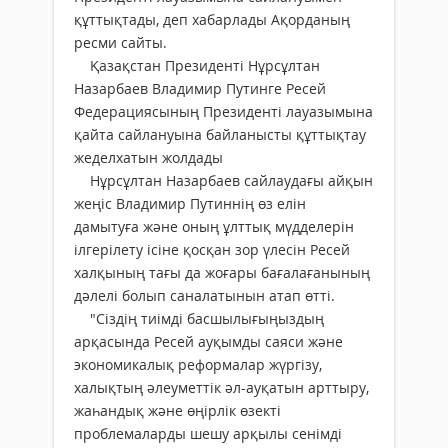
құттықтады, деп хабарлады Ақорданың
ресми сайты.
Қазақстан Президенті Нұрсұлтан
Назарбаев Владимир Путинге Ресей
Федерациясының Президенті лауазымына
қайта сайлануына байланысты құттықтау
жеделхатын жолдады
Нұрсұлтан Назарбаев сайлаудағы айқын
жеңіс Владимир Путиннің өз елін
дамытуға және оның ұлттық мүдделерін
ілгерілету ісіне қосқан зор үлесін Ресей
халқының тағы да жоғары бағалағанының
дәлелі болып саналатынын атап өтті.
"Сіздің тиімді басшылығыңыздың
арқасында Ресей ауқымды саяси және
экономикалық реформалар жүргізу,
халықтың әлеуметтік әл-ауқатын арттыру,
жаһандық және өңірлік өзекті
проблемаларды шешу арқылы сенімді