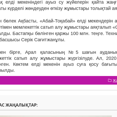
ақ елді мекеніндегі ауыз су жүйелерін қайта жаң
ты күрделі жөндеуден өткізу жұмыстары толықтай ая
 бөлек Ақбасты, «Абай-Тоқабай» елді мекендерін а
етімен мемлекеттік сатып алу жұмыстары аяқталып 
лды. Бастапқы бөлінген қаржы 100 млн. теңге. Техн
 басшысы Серік Сағитжанұлы.
ен бірге, Арал қаласының №5 шағын ауданын
кеттік сатып алу жұмыстары жүргізілуде. Ал, 20
енген. Көктем елді мекенін ауыз суға қосу бағыты
рылды.
Ж
АС ЖАҢАЛЫҚТАР: