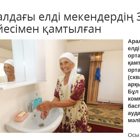
алдағы елді мекендердің 
йесімен қамтылған
Ара
елд
орт
қа
ор
(ск
арқ
Бұ
ком
бас
ауд
мәлі
Осы