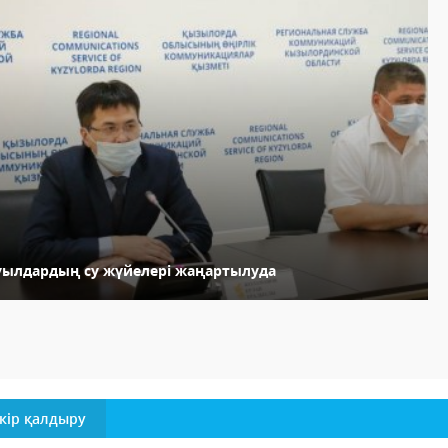
уылдардың су жүйелері жаңартылуда
кір қалдыру