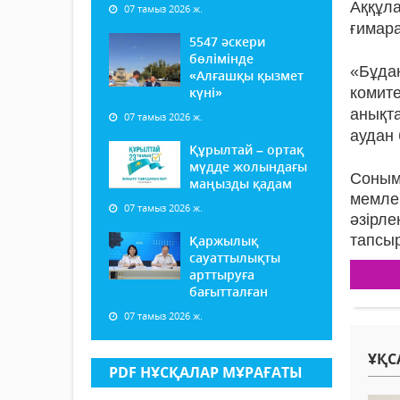
Аққұл
07 тамыз 2026 ж.
ғимара
5547 әскери
бөлімінде
«Бұдан
«Алғашқы қызмет
күні»
комит
анықта
07 тамыз 2026 ж.
аудан
Құрылтай – ортақ
мүдде жолындағы
Соным
маңызды қадам
мемле
07 тамыз 2026 ж.
әзірл
тапсы
Қаржылық
сауаттылықты
арттыруға
бағытталған
07 тамыз 2026 ж.
ҰҚС
PDF НҰСҚАЛАР МҰРАҒАТЫ