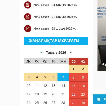
04 тамыз 2026 ж.
№58 газет
01 тамыз 2026 ж.
№57 газет
28 шілде 2026 ж.
№56 газет
ЖАҢАЛЫҚТАР МҰРАҒАТЫ
«
Тамыз 2026 »
Дс
Сс
Ср
Бс
Жм
Сб
Жс
А
1
2
3
4
5
6
7
8
9
10
11
12
13
14
15
16
17
18
19
20
21
22
23
Пі
24
25
26
27
28
29
30