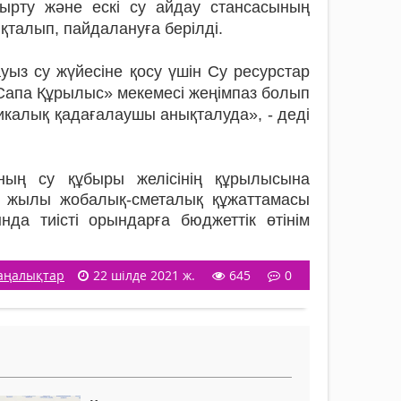
ғырту және ескі су айдау стансасының
қталып, пайдалануға берілді.
уыз су жүйесіне қосу үшін Су ресурстар
«Сапа Құрылыс» мекемесі жеңімпаз болып
икалық қадағалаушы анықталуда», - деді
ың су құбыры желісінің құрылысына
20 жылы жобалық-сметалық құжаттамасы
нда тиісті орындарға бюджеттік өтінім
аңалықтар
22 шілде 2021 ж.
645
0