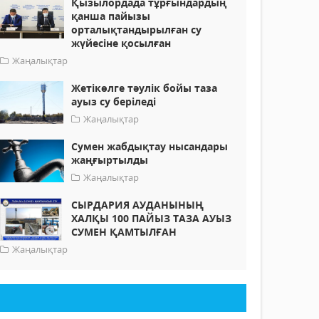
Қызылордада тұрғындардың
қанша пайызы
орталықтандырылған су
жүйесіне қосылған
Жаңалықтар
Жетікөлге тәулік бойы таза
ауыз су беріледі
Жаңалықтар
Сумен жабдықтау нысандары
жаңғыртылды
Жаңалықтар
СЫРДАРИЯ АУДАНЫНЫҢ
ХАЛҚЫ 100 ПАЙЫЗ ТАЗА АУЫЗ
СУМЕН ҚАМТЫЛҒАН
Жаңалықтар