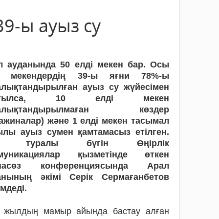
39-ы ауыз су
л ауданында 50 елді мекен бар. Осы
і мекендердің 39-ы яғни 78%-ы
алықтандырылған ауыз су жүйесімен
мтылса, 10 елді мекен
талықтандырылмаған көздер
важиналар) және 1 елді мекен тасымал
ылы ауыз сумен қамтамасыз етілген.
л туралы бүгін Өңірлік
муникациялар қызметінде өткен
пасөз конференциясында Арал
анының әкімі Серік Сермағанбетов
мдеді.
 жылдың мамыр айында бастау алған