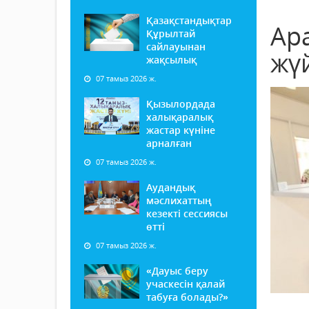
Қазақстандықтар
Ар
Құрылтай
сайлауынан
жү
жақсылық
07 тамыз 2026 ж.
Қызылордада
халықаралық
жастар күніне
арналған
07 тамыз 2026 ж.
Аудандық
мәслихаттың
кезекті сессиясы
өтті
07 тамыз 2026 ж.
«Дауыс беру
учаскесін қалай
табуға болады?»