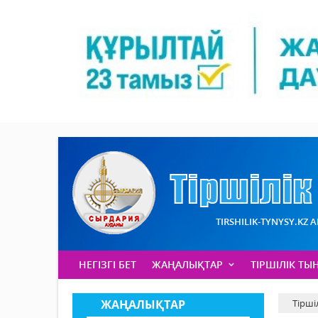
TIRSHILIK-TYNYSY.KZ 
НЕГІЗГІ БЕТ
ЖАҢАЛЫҚТАР
ТІРШІЛІК ТЫ
ЖАҢАЛЫҚТАР
Тірші