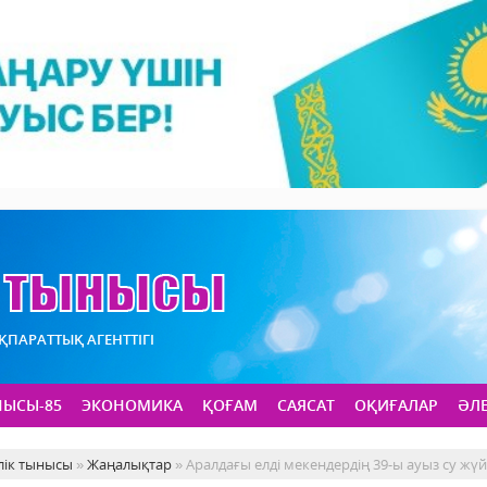
АҚПАРАТТЫҚ АГЕНТТІГІ
НЫСЫ-85
ЭКОНОМИКА
ҚОҒАМ
САЯСАТ
ОҚИҒАЛАР
ӘЛ
лік тынысы
»
Жаңалықтар
» Аралдағы елді мекендердің 39-ы ауыз су жү