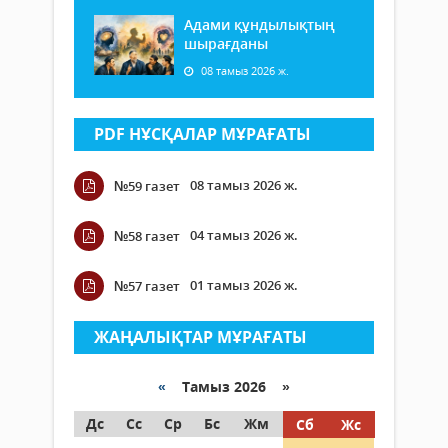
Адами құндылықтың
шырағданы
08 тамыз 2026 ж.
PDF НҰСҚАЛАР МҰРАҒАТЫ
08 тамыз 2026 ж.
№59 газет
04 тамыз 2026 ж.
№58 газет
01 тамыз 2026 ж.
№57 газет
ЖАҢАЛЫҚТАР МҰРАҒАТЫ
«
Тамыз 2026 »
Дс
Сс
Ср
Бс
Жм
Сб
Жс