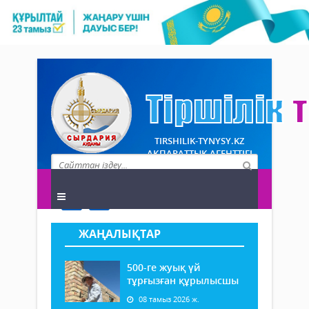
TIRSHILIK-TYNYSY.KZ
АҚПАРАТТЫҚ АГЕНТТІГІ
ЖАҢАЛЫҚТАР
500-ге жуық үй
тұрғызған құрылысшы
08 тамыз 2026 ж.