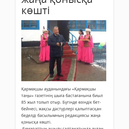
көшті
Қармақшы ауданындағы «Қармақшы
таңы» газетінің шыға бастағанына биыл
85 жыл толып отыр. Бүгінде өзіндік бет-
бейнесі, жақсы дәстүрлері қалыптасқан
беделді басылымның редакциясы жаңа
қонысқа көшті.
Ғимараттың ашылу салтанатында аудан