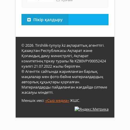
Пікір қалдыру
© 2026. Tirshilik-tynysy.kz ақпараттық агенттігі.
Қазақстан Республикасы Ақпарат және
Қоғамдық даму министрлігі, Ақпарат
комитетінің тіркеу туралы № KZ80VPY00052424
куәлігі 21.07.2022 жылы берілген.
® Агенттік сайтында жарияланған барлық
мақалалар мен фото-бейне материалдардың
авторлық құқықтары қорғалған.
Материалдарды пайдаланған жағдайда сілтеме
жасалуы міндетті.
Меншік иесі:
«Сыр медиа»
ЖШС.