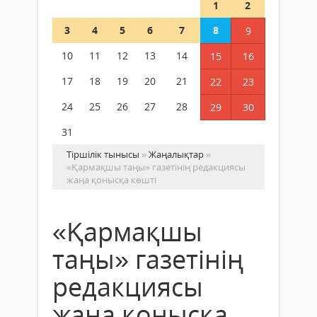
1
2
3
4
5
6
7
8
9
10
11
12
13
14
15
16
17
18
19
20
21
22
23
24
25
26
27
28
29
30
31
Тіршілік тынысы
»
Жаңалықтар
»
«Қармақшы таңы» газетінің редакциясы
жаңа қонысқа көшті
«Қармақшы
таңы» газетінің
редакциясы
жаңа қонысқа