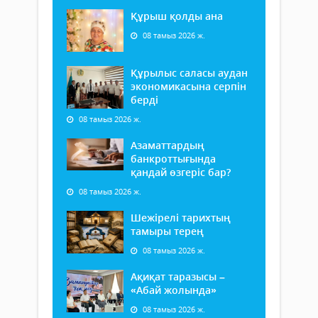
Құрыш қолды ана
08 тамыз 2026 ж.
Құрылыс саласы аудан
экономикасына серпін
берді
08 тамыз 2026 ж.
Азаматтардың
банкроттығында
қандай өзгеріс бар?
08 тамыз 2026 ж.
Шежірелі тарихтың
тамыры терең
08 тамыз 2026 ж.
Ақиқат таразысы –
«Абай жолында»
08 тамыз 2026 ж.