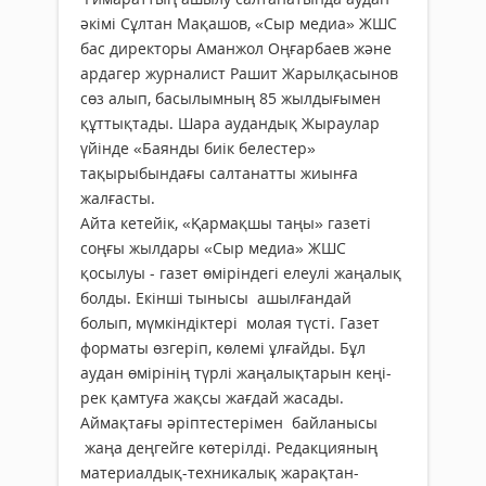
әкімі Сұлтан Мақашов, «Сыр медиа» ЖШС
бас директоры Аманжол Оңғарбаев және
ардагер журналист Рашит Жарылқасынов
сөз алып, басылымның 85 жылдығымен
құттықтады. Шара аудандық Жыраулар
үйінде «Баянды биік белестер»
тақырыбындағы салтанатты жиынға
жалғасты.
Айта кетейік, «Қармақшы таңы» газеті
соңғы жылдары «Сыр медиа» ЖШС
қосылуы - газет өміріндегі елеулі жа­ңа­лық
болды. Екінші тынысы ашыл­ғандай
болып, мүмкіндік­тері мо­­лая түсті. Газет
форматы өзгеріп, кө­лемі ұлғайды. Бұл
аудан өмірінің түр­лі жаңалықтарын кеңі­
рек қамтуға жақ­сы жағдай жасады.
Аймақтағы әріп­тес­те­рімен байланысы
жаңа дең­гейге көтеріл­ді. Ре­дак­цияның
материалдық-техни­калық жарақ­тан­