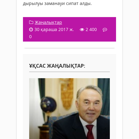
дырылуы заманауи сипат алды.
Жаңалықтар
30 қараша 2017 ж.
2 400
0
ҰҚСАС ЖАҢАЛЫҚТАР: