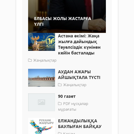
ЕЛБАСЫ ЖОЛЫ ЖАСТАРҒА
ҮЛГІ
Астана әкімі: Жаңа
жылға дайындық
Тәуелсіздік күнінен
кейін басталады
Жаңалықтар
АУДАН АЖАРЫ
АЙШЫҚТАЛА ТҮСТІ
Жаңалықтар
90 газет
PDF нұсқалар
мұрағаты
ЕЛЖАНДЫЛЫҚҚА
БАУЛЫҒАН БАЙҚАУ
Қоғам