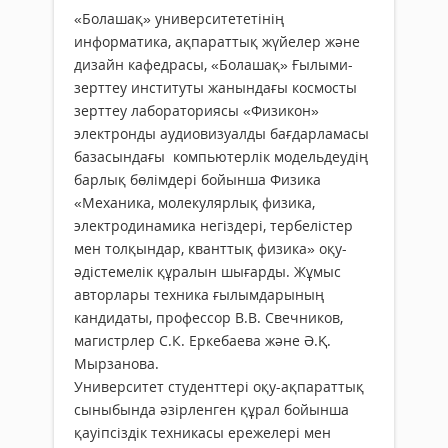
«Болашақ» университететінің
информатика, ақпараттық жүйелер және
дизайн кафедрасы, «Болашақ» Ғылыми-
зерттеу институты жанындағы космосты
зерттеу лабораториясы «Физикон»
электронды аудиовизуалды бағдарламасы
базасындағы компьютерлік модельдеудің
барлық бөлімдері бойынша Физика
«Механика, молекулярлық физика,
электродинамика негіздері, тербелістер
мен толқындар, кванттық физика» оқу-
әдістемелік құралын шығарды. Жұмыс
авторлары техника ғылымдарының
кандидаты, профессор В.В. Свечников,
магистрлер С.К. Еркебаева және Ә.Қ.
Мырзанова.
Университет студенттері оқу-ақпараттық
сыныбында әзірленген құрал бойынша
қауіпсіздік техникасы ережелері мен