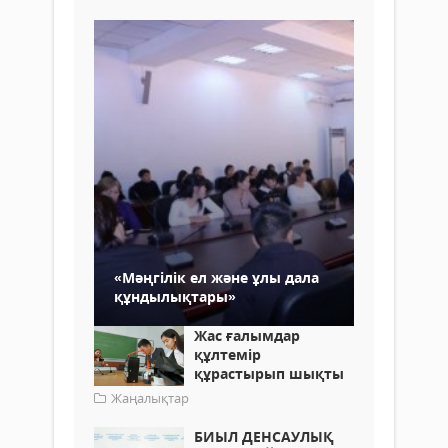
«Мәңгілік ел және ұлы дала
құндылықтары»
Жас ғалымдар
құлтемір
құрастырып шықты
Жаңалықтар
БИЫЛ ДЕНСАУЛЫҚ