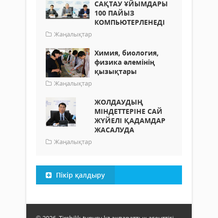
САҚТАУ ҰЙЫМДАРЫ
100 ПАЙЫЗ
КОМПЬЮТЕРЛЕНЕДІ
Жаңалықтар
Химия, биология,
физика әлемінің
қызықтары
Жаңалықтар
ЖОЛДАУДЫҢ
МІНДЕТТЕРІНЕ САЙ
ЖҮЙЕЛІ ҚАДАМДАР
ЖАСАЛУДА
Жаңалықтар
Пікір қалдыру
© 2026. Tirshilik-tynysy.kz ақпараттық агенттігі.