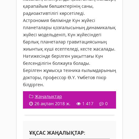
қарапайым бөлшектерінің саны,
радиоактивтілігі көрсетіледі.
Астрономия бөлімінде Күн жүйесі
планеталары қозғалысының динамикалық
жүйесі модельденіп, Күн жүйесіндегі
барлық планеталар гравитациясының
жиынтық күші есептеледі, кесте жасалады.
Нәтижесінде берілген уақыттағы Күн
белсенділігін болжауға болады.
Берілген жұмысқа техника ғылымдарының
докторы, профессор Ө.Ү. Үмбетов пікір
білдірген.
Жаңалықтар
26 ақпан 2018 ж.
1 417
0
ҰҚСАС ЖАҢАЛЫҚТАР: