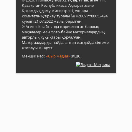
Қазақстан Республикасы Ақпарат және
Қоғамдық даму министрлігі, Ақпарат
комитетінің тіркеу туралы № KZ80VPY00052424
куәлігі 21.07.2022 жылы берілген.
® Агенттік сайтында жарияланған барлық
мақалалар мен фото-бейне материалдардың
авторлық құқықтары қорғалған.
Материалдарды пайдаланған жағдайда сілтеме
жасалуы міндетті.
Меншік иесі:
«Сыр медиа»
ЖШС.