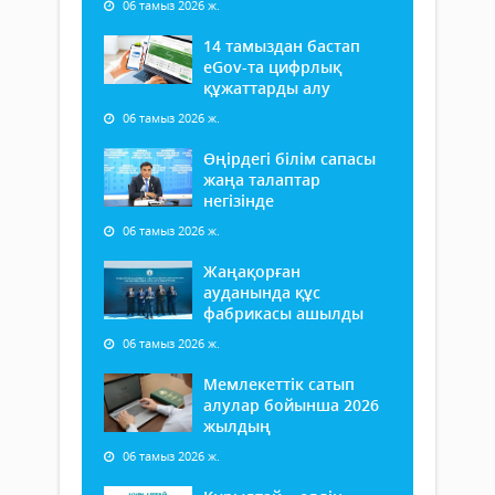
06 тамыз 2026 ж.
14 тамыздан бастап
еGov-та цифрлық
құжаттарды алу
06 тамыз 2026 ж.
Өңірдегі білім сапасы
жаңа талаптар
негізінде
06 тамыз 2026 ж.
Жаңақорған
ауданында құс
фабрикасы ашылды
06 тамыз 2026 ж.
Мемлекеттік сатып
алулар бойынша 2026
жылдың
06 тамыз 2026 ж.