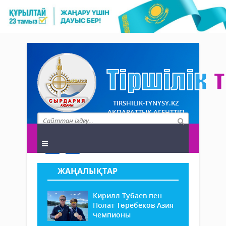
TIRSHILIK-TYNYSY.KZ
АҚПАРАТТЫҚ АГЕНТТІГІ
ЖАҢАЛЫҚТАР
Кирилл Тубаев пен
Полат Төребеков Азия
чемпионы