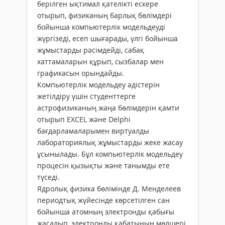
берілген ықтимал қателікті ескере
отырып, физиканың барлық бөлімдері
бойынша компьютерлік модельдеуді
жүргізеді, есеп шығарады, үлгі бойынша
жұмыстарды рәсімдейді, сабақ
хаттамаларын құрып, сызбалар мен
графикасын орындайды.
Компьютерлік модельдеу әдістерін
жетілдіру үшін студенттерге
астрофизиканың жаңа бөлімдерін қамти
отырып EXCEL және Delphi
бағдарламаларымен виртуалды
лабораториялық жұмыстарды жеке жасау
ұсынылады. Бұл компьютерлік модельдеу
процесін қызықты және танымды ете
түседі.
Ядролық физика бөлімінде Д. Менделеев
периодтық жүйесінде көрсетілген сан
бойынша атомның электронды қабығы
жасалып, электронды қабатының мөлшері,