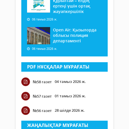
Құрылтай – елдің
ертеңі үшін ортақ
жауапкершілік
06 тамыз 2026 ж.
Open Air: Қызылорда
облысы полиция
департаменті
06 тамыз 2026 ж.
PDF НҰСҚАЛАР МҰРАҒАТЫ
04 тамыз 2026 ж.
№58 газет
01 тамыз 2026 ж.
№57 газет
28 шілде 2026 ж.
№56 газет
ЖАҢАЛЫҚТАР МҰРАҒАТЫ