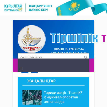
TIRSHILIK-TYNYSY.KZ
АҚПАРАТТЫҚ АГЕНТТІГІ
ЖАҢАЛЫҚТАР
Тарихи жеңіс: Team KZ
фиджитал-спорттан
алтын алды