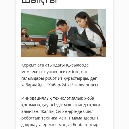
Қорқыт ата атындағы Қызылорда
мемлекеттік университетінің жас
ғалымдары робот ит құрастырды,-деп
хабарлайды "Хабар-24.kz" телеарнасы.
Инновациялық технологиялық жоба
қоғамдық қауіпсіздік мақсатында қолға
алынған. Жалпы Сыр өңірінде биыл
роботтық техника мен IT мамандарын
даярлауға ерекше маңыз беріліп отыр.