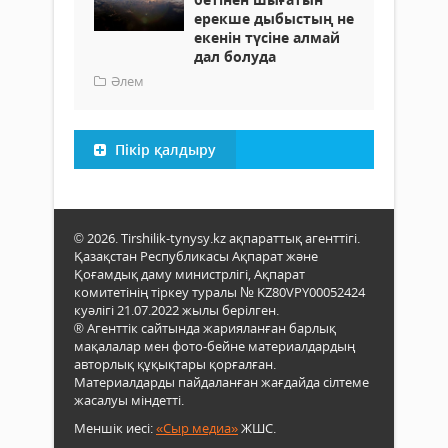
ерекше дыбыстың не
екенін түсіне алмай
дал болуда
Әлем
Пікір қалдыру
© 2026. Tirshilik-tynysy.kz ақпараттық агенттігі.
Қазақстан Республикасы Ақпарат және
Қоғамдық даму министрлігі, Ақпарат
комитетінің тіркеу туралы № KZ80VPY00052424
куәлігі 21.07.2022 жылы берілген.
® Агенттік сайтында жарияланған барлық
мақалалар мен фото-бейне материалдардың
авторлық құқықтары қорғалған.
Материалдарды пайдаланған жағдайда сілтеме
жасалуы міндетті.
Меншік иесі:
«Сыр медиа»
ЖШС.