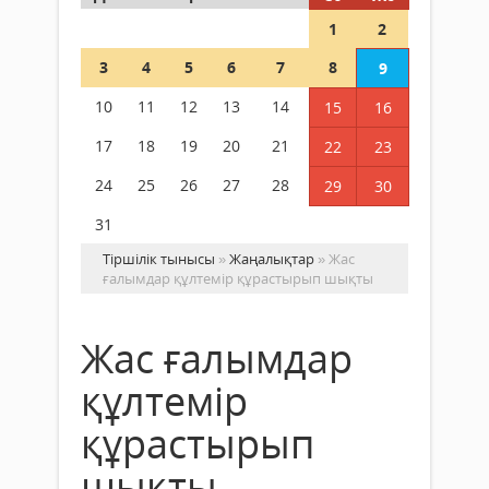
1
2
3
4
5
6
7
8
9
10
11
12
13
14
15
16
17
18
19
20
21
22
23
24
25
26
27
28
29
30
31
Тіршілік тынысы
»
Жаңалықтар
» Жас
ғалымдар құлтемір құрастырып шықты
Жас ғалымдар
құлтемір
құрастырып
шықты