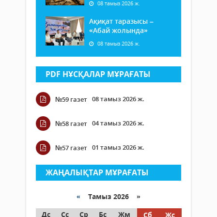
08 тамыз 2026 ж.
Ақиқат таразысы –
«Абай жолында»
08 тамыз 2026 ж.
PDF НҰСҚАЛАР МҰРАҒАТЫ
08 тамыз 2026 ж.
№59 газет
04 тамыз 2026 ж.
№58 газет
01 тамыз 2026 ж.
№57 газет
ЖАҢАЛЫҚТАР МҰРАҒАТЫ
«
Тамыз 2026 »
Дс
Сс
Ср
Бс
Жм
Сб
Жс