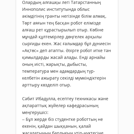
Олардың алғашқы легі Татарстанның
Иннополис институтында облыс
әкімдігінің гранты негізінде білім алмақ.
Төрт аяғын тең басқан робот елімізде
алғаш рет құрастырылып отыр. Көбіне
мұндай құлтемірлер дөңгелек арқылы
сырғиды екен. Жас ғалымдар бұл дүниесін
«Ақтөс» деп атапты. Әзірге робот итке тән
қимылдарды жасай алады. Енді арнайы
оның иісті, жарықты, дыбысты,
температура мен адамдардың түр-
келбетін ажырату секілді мүмкіндіктерін
арттыру көзделіп отыр.
Сәбит Ибадулла, есептеу техникасы және
ақпараттық жүйелер кафедрасының
меңгерушісі:
– Бұл жерде біз студентке роботтың не
екенін, қайдан шыққанын, қалай
жасалатынын барлығын үтір-нүктесіне