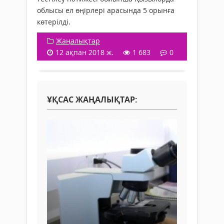
облысы ел өңірлері арасында 5 орынға
көтерілді.
Жаңалықтар
12 ақпан 2018 ж.
1 683
0
ҰҚСАС ЖАҢАЛЫҚТАР: