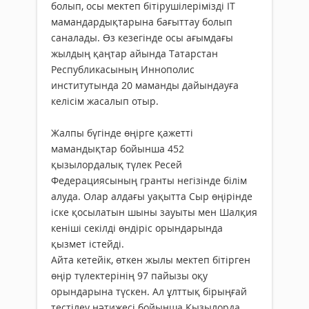
болып, осы мектеп бітірушілерімізді IT
мамандардықтарына бағыттау болып
саналады. Өз кезегінде осы ағымдағы
жылдың қаңтар айында Татарстан
Республикасының Иннополис
институтында 20 маманды дайындауға
келісім жасалып отыр.
Жалпы бүгінде өңірге қажетті
мамандықтар бойынша 452
қызылордалық түлек Ресей
Федерациясының гранты негізінде білім
алуда. Олар алдағы уақытта Сыр өңірінде
іске қосылатын шыны зауыты мен Шалқия
кеніші секілді өндіріс орындарында
қызмет істейді.
Айта кетейік, өткен жылы мектеп бітірген
өңір түлектерінің 97 пайызы оқу
орындарына түскен. Ал ұлттық бірыңғай
тестілеу нәтижесі бойынша Қызылорда