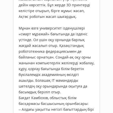
дейін көрсеттік. Бұл жерде 3D принтерді
келістіре отырып, бірге жұмыс жасап,
Ақтөс роботын жасап шығардық.
Мұнан өзге университет ізденушілері
«смарт мұражай» бағытында да ізденіс
үстінде. Ол үшін оқу орнында барлық
жағдай жасалып отыр. Қазақстандық
робототехника федерациясымен де
байланыс орнатқан. Сондай-ақ оқу орны
жанынан компьютерлік желілерді жобалау,
құру, қорғау бағытында білім беретін
бүкіләлемдік академияның өкілдігі
ашылды. Болашақ IT мамандарды
шетелдің оқу орындарында оқытуға да
басымдық беріліп отыр.
Бағдат Камбозов, облыстық білім
басқармасы басшысының орынбасары:
– Алдағы уақытты негізгі бағыттардың бірі