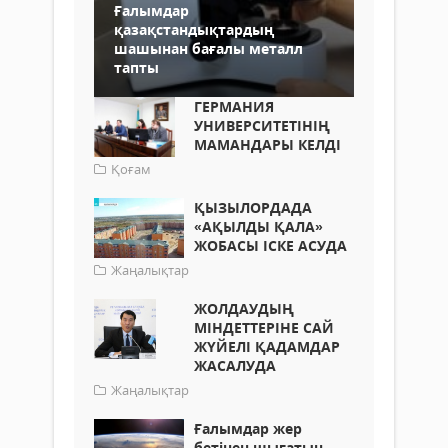
Ғалымдар
қазақстандықтардың
шашынан бағалы металл
тапты
ГЕРМАНИЯ
УНИВЕРСИТЕТІНІҢ
МАМАНДАРЫ КЕЛДІ
Қоғам
ҚЫЗЫЛОРДАДА
«АҚЫЛДЫ ҚАЛА»
ЖОБАСЫ ІСКЕ АСУДА
Жаңалықтар
ЖОЛДАУДЫҢ
МІНДЕТТЕРІНЕ САЙ
ЖҮЙЕЛІ ҚАДАМДАР
ЖАСАЛУДА
Жаңалықтар
Ғалымдар жер
бетінен шығатын