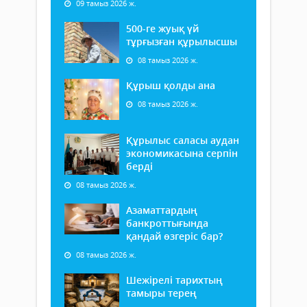
09 тамыз 2026 ж.
500-ге жуық үй
тұрғызған құрылысшы
08 тамыз 2026 ж.
Құрыш қолды ана
08 тамыз 2026 ж.
Құрылыс саласы аудан
экономикасына серпін
берді
08 тамыз 2026 ж.
Азаматтардың
банкроттығында
қандай өзгеріс бар?
08 тамыз 2026 ж.
Шежірелі тарихтың
тамыры терең