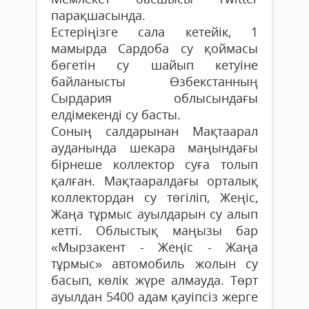
парақшасында.
Естеріңізге сала кетейік, 1
мамырда Сардоба су қоймасы
бөгетін су шайып кетуіне
байланысты Өзбекстанның
Сырдария облысындағы
елдімекенді су басты.
Соның салдарынан Мақтаарал
ауданында шекара маңындағы
бірнеше коллектор суға толып
қалған. Мақтааралдағы орталық
коллектордан су төгіліп, Жеңіс,
Жаңа тұрмыс ауылдарын су алып
кетті. Облыстық маңызы бар
«Мырзакент - Жеңіс - Жаңа
тұрмыс» автомобиль жолын су
басып, көлік жүре алмауда. Төрт
ауылдан 5400 адам қауіпсіз жерге