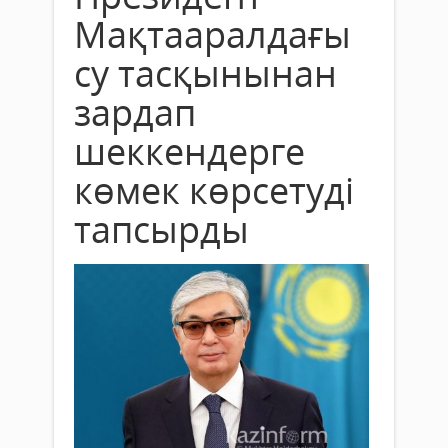
Мақтааралдағы
су тасқынынан
зардап
шеккендерге
көмек көрсетуді
тапсырды