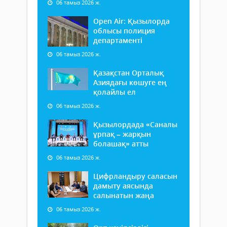
06 тамыз 2026 ж.
Open Air: Қызылорда
облысы полиция
департаменті
06 тамыз 2026 ж.
Қазақстан Орталық
Азиядағы көшуге ең
қолайлы ел
06 тамыз 2026 ж.
Қызылордада «Саналы
ұрпақ – жарқын
болашақ» атты
06 тамыз 2026 ж.
Цифрландыру саласын
дамыту аясында
салынатын жаңа
06 тамыз 2026 ж.