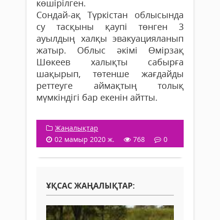
көшірілген.
Сондай-ақ Түркістан облысында
су тасқыны қаупі төнген 3
ауылдың халқы эвакуацияланып
жатыр. Облыс әкімі Өмірзақ
Шөкеев халықты сабырға
шақырып, төтенше жағдайды
реттеуге аймақтың толық
мүмкіндігі бар екенін айтты.
Жаңалықтар
02 мамыр 2020 ж.
768
0
ҰҚСАС ЖАҢАЛЫҚТАР: