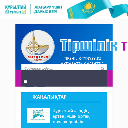
TIRSHILIK-TYNYSY.KZ
АҚПАРАТТЫҚ АГЕНТТІГІ
ЖАҢАЛЫҚТАР
Құрылтай – елдің
ертеңі үшін ортақ
жауапкершілік