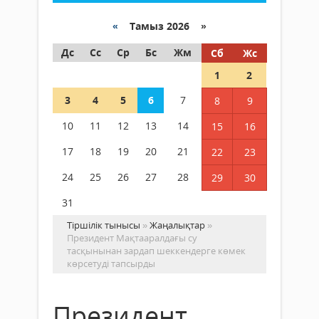
«
Тамыз 2026 »
Дс
Сс
Ср
Бс
Жм
Сб
Жс
1
2
3
4
5
6
7
8
9
10
11
12
13
14
15
16
17
18
19
20
21
22
23
24
25
26
27
28
29
30
31
Тіршілік тынысы
»
Жаңалықтар
»
Президент Мақтааралдағы су
тасқынынан зардап шеккендерге көмек
көрсетуді тапсырды
Президент