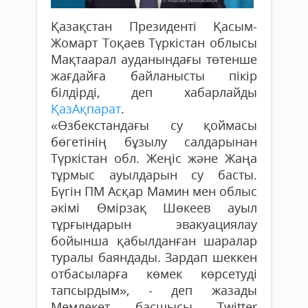
Қазақстан Президенті Қасым-
Жомарт Тоқаев Түркістан облысы
Мақтаарал ауданындағы төтенше
жағдайға байланысты пікір
білдірді, деп хабарлайды
ҚазАқпарат
.
«Өзбекстандағы су қоймасы
бөгетінің бұзылу салдарынан
Түркістан обл. Жеңіс және Жаңа
тұрмыс ауылдарын су басты.
Бүгін ПМ Асқар Мамин мен облыс
әкімі Өмірзақ Шөкеев ауыл
тұрғындарын эвакуациялау
бойынша қабылданған шаралар
туралы баяндады. Зардап шеккен
отбасыларға көмек көрсетуді
тапсырдым», - деп жазады
Мемлекет басшысы Twitter