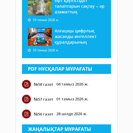
Өрт қауіпсіздігі
талаптарын сақтау – әр
азаматтың
05 тамыз 2026 ж.
Алғашқы цифрлық
жасанды интеллект
құралдарының
05 тамыз 2026 ж.
PDF НҰСҚАЛАР МҰРАҒАТЫ
04 тамыз 2026 ж.
№58 газет
01 тамыз 2026 ж.
№57 газет
28 шілде 2026 ж.
№56 газет
ЖАҢАЛЫҚТАР МҰРАҒАТЫ