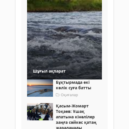
Шұғыл ақпарат
Бұқтырмада екі
көлік суға батты
Оқиғалар
Қасым-Жомарт
Тоқаев: Ұшақ
апатына кінәлілер
заңға сәйкес қатаң
жазаланады