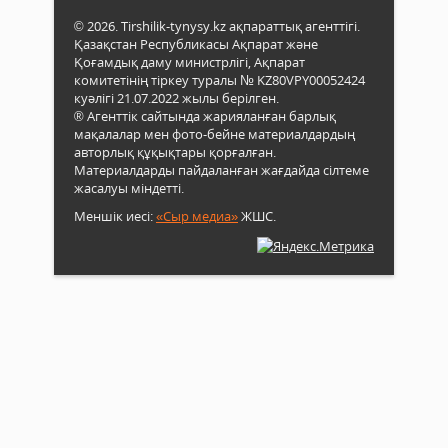
© 2026. Tirshilik-tynysy.kz ақпараттық агенттігі.
Қазақстан Республикасы Ақпарат және
Қоғамдық даму министрлігі, Ақпарат
комитетінің тіркеу туралы № KZ80VPY00052424
куәлігі 21.07.2022 жылы берілген.
® Агенттік сайтында жарияланған барлық
мақалалар мен фото-бейне материалдардың
авторлық құқықтары қорғалған.
Материалдарды пайдаланған жағдайда сілтеме
жасалуы міндетті.
Меншік иесі:
«Сыр медиа»
ЖШС.