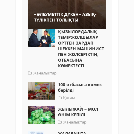
«ӘЛЕУМЕТТІК ДҮКЕН» АЗЫҚ-
ТҮЛІКПЕН ТОЛЫҚТЫ
ҚЫЗЫЛОРДАЛЫҚ
ТЕМІРЖОЛШЫЛАР
ӨРТТЕН ЗАРДАП
ШЕККЕН МАШИНИСТ
ПЕН ЖОЛСЕРІКТІҢ
ОТБАСЫНА
КӨМЕКТЕСТІ
Жаңалықтар
100 отбасыға көмек
берілді
Қоғам
ЖЫЛЫЖАЙ – МОЛ
ӨНІМ КЕПІЛІ
Жаңалықтар
ЖАЛАҒАШТА