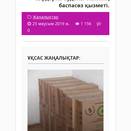
баспасөз қызметі.
Жаңалықтар
25 маусым 2019 ж.
1 156
0
ҰҚСАС ЖАҢАЛЫҚТАР: