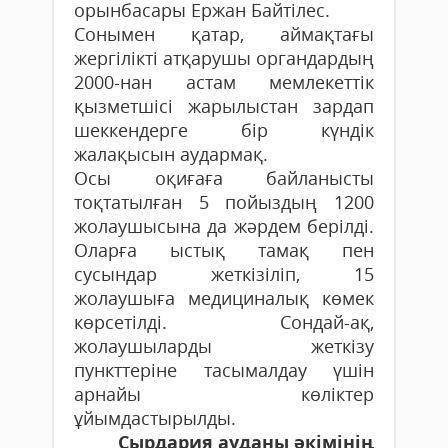
орынбасары Ержан Байтілес.
Сонымен қатар, аймақтағы
жергілікті атқарушы органдардың
2000-нан астам мемлекеттік
қызметшісі жарылыстан зардап
шеккендерге бір күндік
жалақысын аудармақ.
Осы оқиғаға байланысты
тоқтатылған 5 пойыздың 1200
жолаушысына да жәрдем берілді.
Оларға ыстық тамақ пен
сусындар жеткізіліп, 15
жолаушыға медициналық көмек
көрсетілді. Сондай-ақ,
жолаушыларды жеткізу
пункттеріне тасымалдау үшін
арнайы көліктер
ұйымдастырылды.
Сырдария ауданы әкімінің