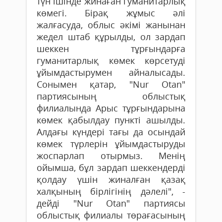
түн ішінде жинаған гуманитарлық
көмегі. Бірақ жұмыс әлі
жалғасуда, облыс әкімі жанынан
жедел штаб құрылды, ол зардап
шеккен тұрғындарға
гуманитарлық көмек көрсетуді
ұйымдастырумен айналысады.
Сонымен қатар, "Nur Otan"
партиясының облыстық
филиалында Арыс тұрғындарына
көмек қабылдау пункті ашылды.
Алдағы күндері тағы да осындай
көмек түрлерін ұйымдастыруды
жоспарлап отырмыз. Менің
ойымша, бұл зардап шеккендерді
қолдау үшін жиналған қазақ
халқының бірлігінің дәлелі", -
дейді "Nur Otan" партиясы
облыстық филиалы төрағасының