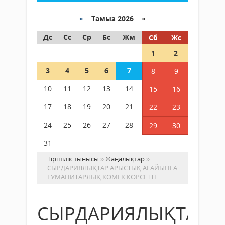
«
Тамыз 2026 »
Дс
Сс
Ср
Бс
Жм
Сб
Жс
1
2
3
4
5
6
7
8
9
10
11
12
13
14
15
16
17
18
19
20
21
22
23
24
25
26
27
28
29
30
31
Тіршілік тынысы
»
Жаңалықтар
»
СЫРДАРИЯЛЫҚТАР АРЫСТЫҚ АҒАЙЫНҒА
ГУМАНИТАРЛЫҚ КӨМЕК КӨРСЕТТІ
СЫРДАРИЯЛЫҚТАР