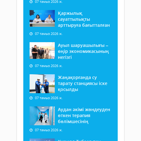
07 тамыз 2026 ж.
Қаржылық
сауаттылықты
арттыруға бағытталған
07 тамыз 2026 ж.
Ауыл шаруашылығы –
өңір экономикасының
негізгі
07 тамыз 2026 ж.
Жаңақорғанда су
тарату станциясы іске
қосылды
07 тамыз 2026 ж.
Аудан әкімі жөндеуден
өткен терапия
бөлімшесінің
07 тамыз 2026 ж.