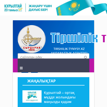
TIRSHILIK-TYNYSY.KZ
АҚПАРАТТЫҚ АГЕНТТІГІ
ЖАҢАЛЫҚТАР
Құрылтай – ортақ
мүдде жолындағы
маңызды қадам