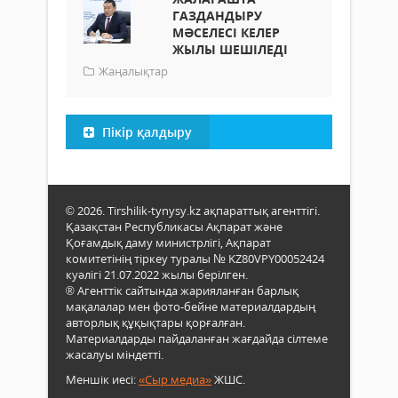
ГАЗДАНДЫРУ
МӘСЕЛЕСІ КЕЛЕР
ЖЫЛЫ ШЕШІЛЕДІ
Жаңалықтар
Пікір қалдыру
© 2026. Tirshilik-tynysy.kz ақпараттық агенттігі.
Қазақстан Республикасы Ақпарат және
Қоғамдық даму министрлігі, Ақпарат
комитетінің тіркеу туралы № KZ80VPY00052424
куәлігі 21.07.2022 жылы берілген.
® Агенттік сайтында жарияланған барлық
мақалалар мен фото-бейне материалдардың
авторлық құқықтары қорғалған.
Материалдарды пайдаланған жағдайда сілтеме
жасалуы міндетті.
Меншік иесі:
«Сыр медиа»
ЖШС.