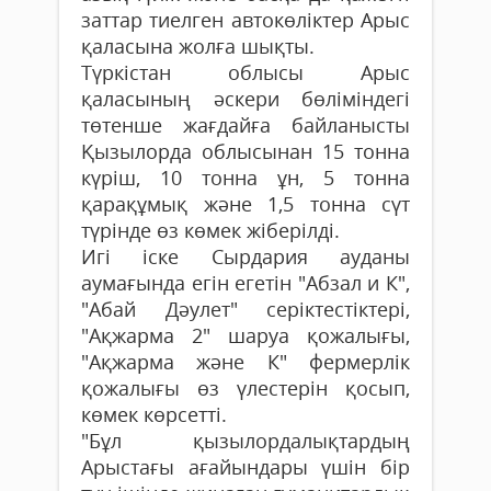
заттар тиелген автокөліктер Арыс
қаласына жолға шықты.
Түркістан облысы Арыс
қаласының әскери бөліміндегі
төтенше жағдайға байланысты
Қызылорда облысынан 15 тонна
күріш, 10 тонна ұн, 5 тонна
қарақұмық және 1,5 тонна сүт
түрінде өз көмек жіберілді.
Игі іске Сырдария ауданы
аумағында егін егетін "Абзал и К",
"Абай Дәулет" серіктестіктері,
"Ақжарма 2" шаруа қожалығы,
"Ақжарма және К" фермерлік
қожалығы өз үлестерін қосып,
көмек көрсетті.
"Бұл қызылордалықтардың
Арыстағы ағайындары үшін бір