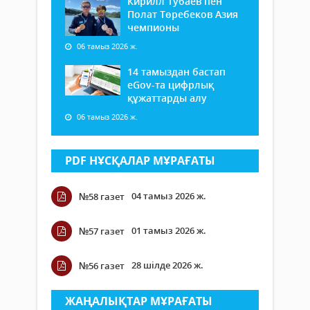
Кирилл Тубаев пен
Полат Төребеков Азия
чемпионы
06 тамыз 2026 ж.
14 тамыздан бастап
еGov-та цифрлық
құжаттарды алу
06 тамыз 2026 ж.
PDF НҰСҚАЛАР МҰРАҒАТЫ
04 тамыз 2026 ж.
№58 газет
01 тамыз 2026 ж.
№57 газет
28 шілде 2026 ж.
№56 газет
ЖАҢАЛЫҚТАР МҰРАҒАТЫ