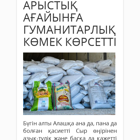
АРЫСТЫҚ
АҒАЙЫНҒА
ГУМАНИТАРЛЫҚ
КӨМЕК КӨРСЕТТІ
Бүгін алты Алашқа ана да, пана да
болған қасиетті Сыр өңірінен
азық-түлік және басқа да қажетті