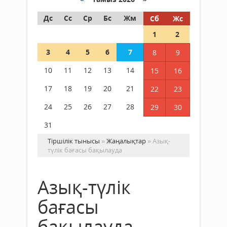
Дс
Сс
Ср
Бс
Жм
Сб
Жс
1
2
3
4
5
6
7
8
9
10
11
12
13
14
15
16
17
18
19
20
21
22
23
24
25
26
27
28
29
30
31
Тіршілік тынысы
»
Жаңалықтар
» Азық-
түлік бағасы бақылауда
Азық-түлік
бағасы
бақылауда