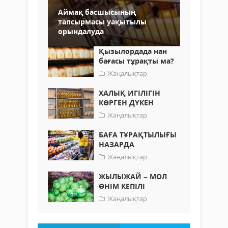
Аймақ басшысының
тапсырмасы уақытылы
орындалуда
Қызылордада нан
бағасы тұрақты ма?
Жаңалықтар
ХАЛЫҚ ИГІЛІГІН
КӨРГЕН ДҮКЕН
Жаңалықтар
БАҒА ТҰРАҚТЫЛЫҒЫ
НАЗАРДА
Жаңалықтар
ЖЫЛЫЖАЙ – МОЛ
ӨНІМ КЕПІЛІ
Жаңалықтар