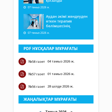
қосылды
07 тамыз 2026 ж.
Аудан әкімі жөндеуден
өткен терапия
бөлімшесінің
07 тамыз 2026 ж.
PDF НҰСҚАЛАР МҰРАҒАТЫ
04 тамыз 2026 ж.
№58 газет
01 тамыз 2026 ж.
№57 газет
28 шілде 2026 ж.
№56 газет
ЖАҢАЛЫҚТАР МҰРАҒАТЫ
«
Тамыз 2026 »