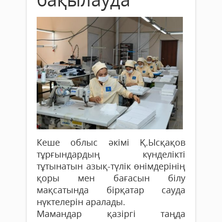
Кеше облыс әкімі Қ.Ысқақов
тұрғындардың күнделікті
тұтынатын азық-түлік өнімдерінің
қоры мен бағасын білу
мақсатында бірқатар сауда
нүктелерін аралады.
Мамандар қазіргі таңда