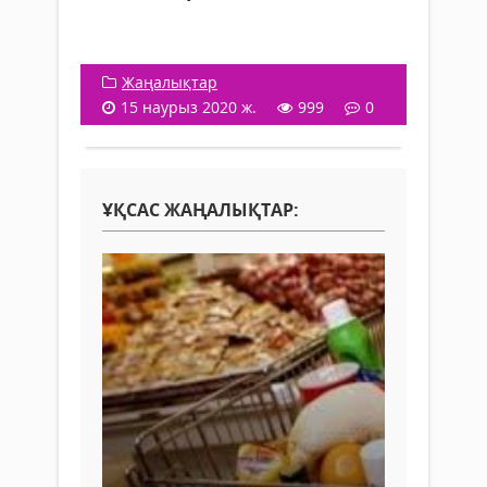
Жаңалықтар
15 наурыз 2020 ж.
999
0
ҰҚСАС ЖАҢАЛЫҚТАР: