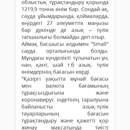
облыстық тұрақтандыру қорында
1219,9 тонна өнім бар. Сондай-ақ,
сауда ұйымдарында, қоймаларда,
өңірдегі 27 әлеуметтік маңызы
бар дүкенде де азық – түлік
тапшылығы болмайды деп отыр.
Аймақ басшысы алдымен "Small"
сауда орталығында болды.
Мұндағы күнделікті тұтынатын ұн,
нан, қант, шәй т.б азық- түлік
өнімдерінің бағасын көрді.
"Қазіргі уақытта мұнай бағасы
мен валюта бағамының
тұрақсыздығына және
коронавирус індетінің таралуына
байланысты азық-түлік
тауарларының бағасын
тұрақтандыру және қажетті қор
жинау мақсатында тиісті