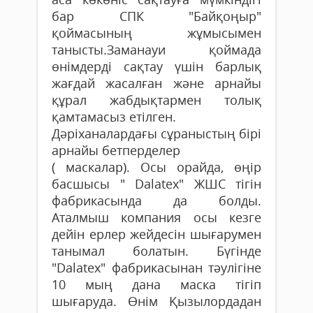
бар СПК "Байқоңыр"
қоймасының жұмысымен
танысты.Заманауи қоймада
өнімдерді сақтау үшін барлық
жағдай жасалған және арнайы
құрал жабдықтармен толық
қамтамасыз етілген.
Дәріханалардағы сұраныстың бірі
арнайы бетперделер
( маскалар). Осы орайда, өңір
басшысы " Dalatex" ЖШС тігін
фабрикасында да болды.
Аталмыш компания осы кезге
дейін ерлер жейдесін шығарумен
танымал болатын. Бүгінде
"Dalatex" фабрикасынан тәулігіне
10 мың дана маска тігіп
шығаруда. Өнім Қызылордадан