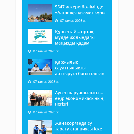
5547 әскери бөлімінде
«Алғашқы қызмет күні»
07 тамыз 2026 ж.
Құрылтай – ортақ
мүдде жолындағы
маңызды қадам
07 тамыз 2026 ж.
Қаржылық
сауаттылықты
арттыруға бағытталған
07 тамыз 2026 ж.
Ауыл шаруашылығы –
өңір экономикасының
негізгі
07 тамыз 2026 ж.
Жаңақорғанда су
тарату станциясы іске