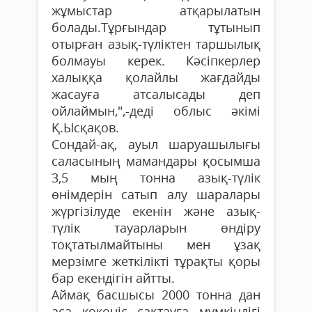
жұмыстар атқарылатын
болады.Тұрғындар тұтынып
отырған азық-түліктен таршылық
болмауы керек. Кәсіпкерлер
халыққа қолайлы жағдайды
жасауға атсалысады деп
ойлаймын,",-деді облыс әкімі
Қ.Ысқақов.
Сондай-ақ, ауыл шаруашылығы
саласының мамандары қосымша
3,5 мың тонна азық-түлік
өнімдерін сатып алу шаралары
жүргізілуде екенін және азық-
түлік тауарларын өндіру
тоқтатылмайтыны мен ұзақ
мерзімге жеткілікті тұрақты қоры
бар екендігін айтты.
Аймақ басшысы 2000 тонна дан
аса көкөніс сақтауға мүмкіндігі