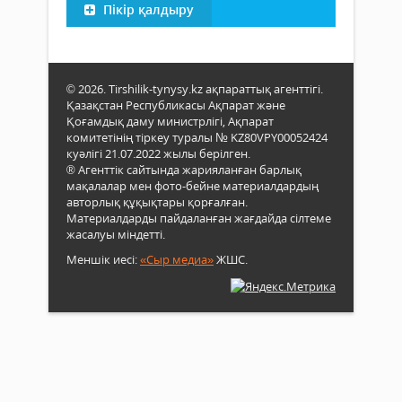
Пікір қалдыру
© 2026. Tirshilik-tynysy.kz ақпараттық агенттігі.
Қазақстан Республикасы Ақпарат және
Қоғамдық даму министрлігі, Ақпарат
комитетінің тіркеу туралы № KZ80VPY00052424
куәлігі 21.07.2022 жылы берілген.
® Агенттік сайтында жарияланған барлық
мақалалар мен фото-бейне материалдардың
авторлық құқықтары қорғалған.
Материалдарды пайдаланған жағдайда сілтеме
жасалуы міндетті.
Меншік иесі:
«Сыр медиа»
ЖШС.