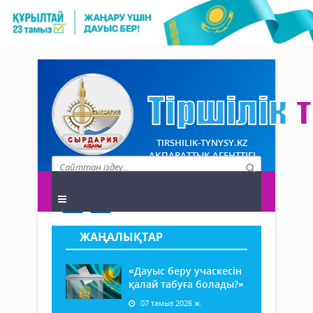
TIRSHILIK-TYNYSY.KZ
АҚПАРАТТЫҚ АГЕНТТІГІ
ЖАҢАЛЫҚТАР
«Дауыс беру учаскесін
қалай табуға болады?»
07 тамыз 2026 ж.