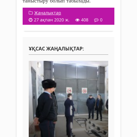
таныстыру болып табылады.
Жаңалықтар
27 ақпан 2020 ж.
408
0
ҰҚСАС ЖАҢАЛЫҚТАР: