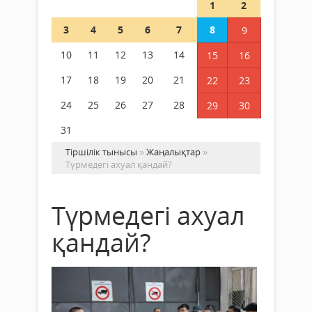
1
2
3
4
5
6
7
8
9
10
11
12
13
14
15
16
17
18
19
20
21
22
23
24
25
26
27
28
29
30
31
Тіршілік тынысы
»
Жаңалықтар
»
Түрмедегі ахуал қандай?
Түрмедегі ахуал
қандай?