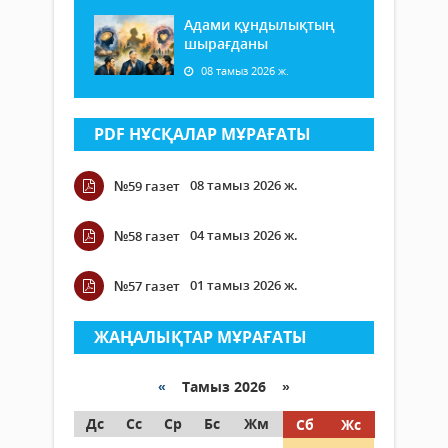
Адами құндылықтың
шырағданы
08 тамыз 2026 ж.
PDF НҰСҚАЛАР МҰРАҒАТЫ
08 тамыз 2026 ж.
№59 газет
04 тамыз 2026 ж.
№58 газет
01 тамыз 2026 ж.
№57 газет
ЖАҢАЛЫҚТАР МҰРАҒАТЫ
«
Тамыз 2026 »
Дс
Сс
Ср
Бс
Жм
Сб
Жс