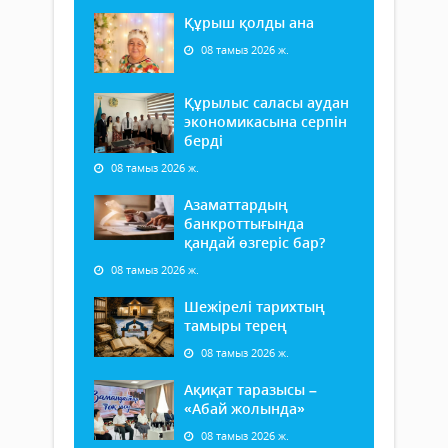
Құрыш қолды ана
08 тамыз 2026 ж.
Құрылыс саласы аудан
экономикасына серпін
берді
08 тамыз 2026 ж.
Азаматтардың
банкроттығында
қандай өзгеріс бар?
08 тамыз 2026 ж.
Шежірелі тарихтың
тамыры терең
08 тамыз 2026 ж.
Ақиқат таразысы –
«Абай жолында»
08 тамыз 2026 ж.