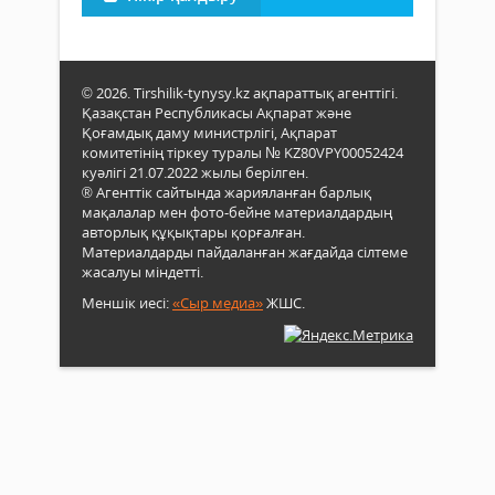
© 2026. Tirshilik-tynysy.kz ақпараттық агенттігі.
Қазақстан Республикасы Ақпарат және
Қоғамдық даму министрлігі, Ақпарат
комитетінің тіркеу туралы № KZ80VPY00052424
куәлігі 21.07.2022 жылы берілген.
® Агенттік сайтында жарияланған барлық
мақалалар мен фото-бейне материалдардың
авторлық құқықтары қорғалған.
Материалдарды пайдаланған жағдайда сілтеме
жасалуы міндетті.
Меншік иесі:
«Сыр медиа»
ЖШС.