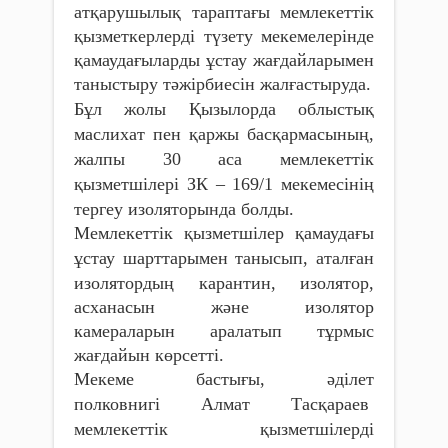
атқарушылық тараптағы мемлекеттік
қызметкерлерді түзету мекемелерінде
қамаудағыларды ұстау жағдайларымен
таныстыру тәжірбиесін жалғастыруда.
Бұл жолы Қызылорда облыстық
маслихат пен қаржы басқармасының,
жалпы 30 аса мемлекеттік
қызметшілері
ЗК – 169/1 мекемесінің
тергеу изоляторында болды.
Мемлекеттік қызметшілер қамаудағы
ұстау шарттарымен танысып,
аталған
изолятордың карантин, изолятор,
асханасын және изолятор
камераларын аралатып тұрмыс
жағдайын көрсетті.
Мекеме бастығы, әділет
полковнигі
Алмат
Тасқараев
мемлекеттік қызметшілерді