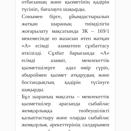
отбасының және қызметінің қадірін
түсініп, бағалауға шақырды.
Cонымен бірге, ұйымдастырылып
жатқан шараның тиімділігін
жоғарылату мақсатында ЗК – 169/1
мекемесінде өз жазасын өтеп жатқан
«А» есімді азаматпен сұхбаттасу
өткізілді. Сұхбат барысында «А»
есімді азамат, мемлекеттік
қызметшілерге адал өмір сүріп,
абыроймен қызмет атқарудың және
бостандықтың қадірін түсінуге
шақырды.
Бұл шараның мақсаты – мемлекеттік
қызметшілер арасында сыбайлас
жемқорлыққа төзбеушілікті
қалыптастыру және оларды сыбайлас
жемқорлық әрекеттерінің салдарымен