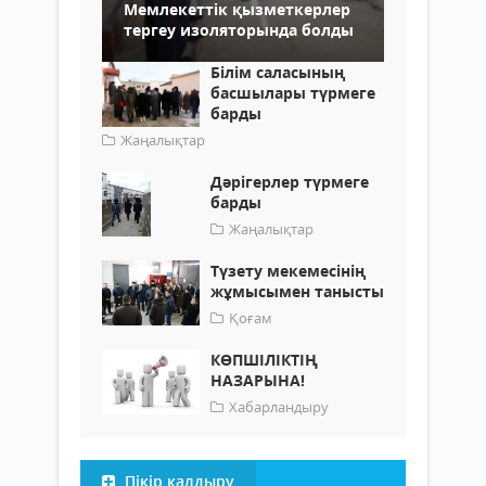
Мемлекеттік қызметкерлер
тергеу изоляторында болды
Білім саласының
басшылары түрмеге
барды
Жаңалықтар
Дәрігерлер түрмеге
барды
Жаңалықтар
Түзету мекемесінің
жұмысымен танысты
Қоғам
КӨПШІЛІКТІҢ
НАЗАРЫНА!
Хабарландыру
Пікір қалдыру