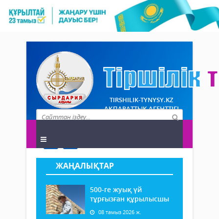
TIRSHILIK-TYNYSY.KZ
АҚПАРАТТЫҚ АГЕНТТІГІ
ЖАҢАЛЫҚТАР
500-ге жуық үй
тұрғызған құрылысшы
08 тамыз 2026 ж.