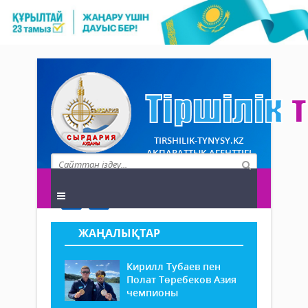
TIRSHILIK-TYNYSY.KZ
АҚПАРАТТЫҚ АГЕНТТІГІ
ЖАҢАЛЫҚТАР
Кирилл Тубаев пен
Полат Төребеков Азия
чемпионы