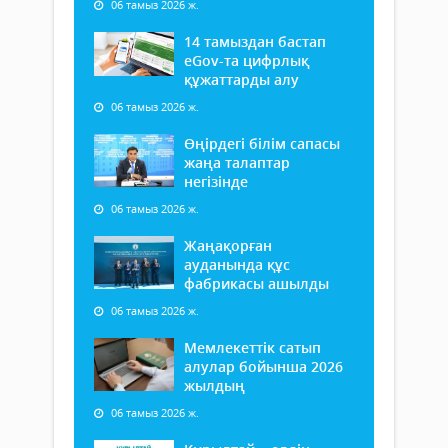
06 тамыз 2026 ж.
14 тамыздан бастап
еGov-та цифрлық
құжаттарды алу
06 тамыз 2026 ж.
Өңірдегі білім сапасы
жаңа талаптар
негізінде
06 тамыз 2026 ж.
Жаңақорған
ауданында құс
фабрикасы ашылды
06 тамыз 2026 ж.
Мемлекеттік сатып
алулар бойынша 2026
жылдың
06 тамыз 2026 ж.