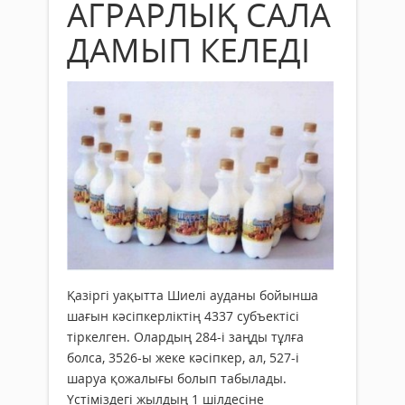
АГРАРЛЫҚ САЛА
ДАМЫП КЕЛЕДІ
Қазіргі уақытта Шиелі ауданы бойынша
шағын кәсіпкерліктің 4337 субъектісі
тіркелген. Олардың 284-і заңды тұлға
болса, 3526-ы жеке кәсіпкер, ал, 527-і
шаруа қожалығы болып табылады.
Үстіміздегі жылдың 1 шілдесіне