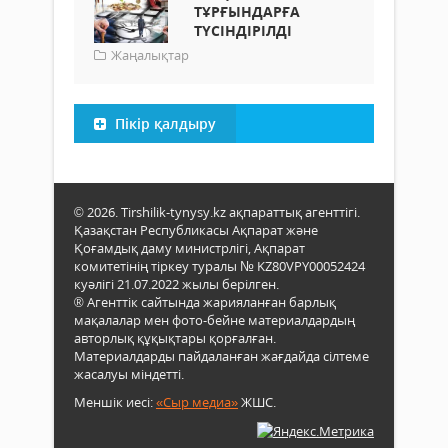
ТҰРҒЫНДАРҒА
ТҮСІНДІРІЛДІ
Жаңалықтар
Пікір қалдыру
© 2026. Tirshilik-tynysy.kz ақпараттық агенттігі.
Қазақстан Республикасы Ақпарат және
Қоғамдық даму министрлігі, Ақпарат
комитетінің тіркеу туралы № KZ80VPY00052424
куәлігі 21.07.2022 жылы берілген.
® Агенттік сайтында жарияланған барлық
мақалалар мен фото-бейне материалдардың
авторлық құқықтары қорғалған.
Материалдарды пайдаланған жағдайда сілтеме
жасалуы міндетті.
Меншік иесі:
«Сыр медиа»
ЖШС.