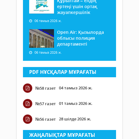
Құрылтай – елдің
ертеңі үшін ортақ
жауапкершілік
06 тамыз 2026 ж.
Open Air: Қызылорда
облысы полиция
департаменті
06 тамыз 2026 ж.
PDF НҰСҚАЛАР МҰРАҒАТЫ
04 тамыз 2026 ж.
№58 газет
01 тамыз 2026 ж.
№57 газет
28 шілде 2026 ж.
№56 газет
ЖАҢАЛЫҚТАР МҰРАҒАТЫ