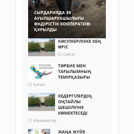
СЫРДАРИЯДА 39
АУЫЛШАРУАШЫЛЫҒЫ
ӨНДІРІСТІК КООПЕРАТИВІ
ҚҰРЫЛДЫ
КӘСІПКЕРЛІККЕ КЕҢ
ӨРІС
Саясат
ТӘРБИЕ МЕН
ТАҒЫЛЫМНЫҢ
ТЕМІРҚАЗЫҒЫ
Қоғам
КЕДЕРГІЛЕРДІҢ
ОҢТАЙЛЫ
ШЕШІЛУІНЕ
КӨМЕКТЕСЕДІ
Жаңалықтар
ЖАҢА ЖҮЙЕ