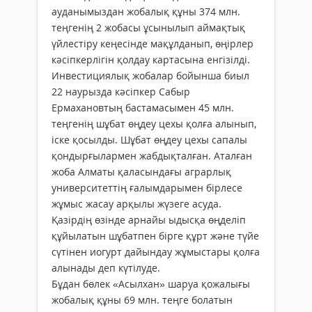
ауданымыздан жобалық құны 374 млн.
теңгенің 2 жобасы ұсынылып аймақтық
үйлестіру кеңесінде мақұлданып, өңірлер
кәсіпкерлігін қолдау картасына енгізілді.
Инвестициялық жобалар бойынша биыл
22 наурызда кәсіпкер Сабыр
Ермахановтың бастамасымен 45 млн.
теңгенің шұбат өңдеу цехы қолға алынып,
іске қосылды. Шұбат өңдеу цехы сапалы
қондырғылармен жабдықталған. Аталған
жоба Алматы қаласындағы аграрлық
университеттің ғалымдарымен бірлесе
жұмыс жасау арқылы жүзеге асуда.
Қазірдің өзінде арнайы ыдысқа өңделіп
құйылатын шұбатпен бірге құрт және түйе
сүтінен иогурт дайындау жұмыстары қолға
алынады деп күтілуде.
Бұдан бөлек «Асылхан» шаруа қожалығы
жобалық құны 69 млн. теңге болатын