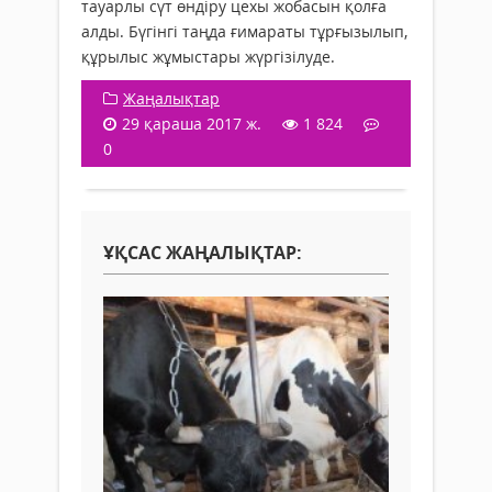
тауарлы сүт өндіру цехы жобасын қолға
алды. Бүгінгі таңда ғимараты тұрғызылып,
құрылыс жұмыстары жүргізілуде.
Жаңалықтар
29 қараша 2017 ж.
1 824
0
ҰҚСАС ЖАҢАЛЫҚТАР: