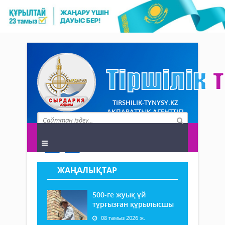
TIRSHILIK-TYNYSY.KZ
АҚПАРАТТЫҚ АГЕНТТІГІ
ЖАҢАЛЫҚТАР
500-ге жуық үй
тұрғызған құрылысшы
08 тамыз 2026 ж.