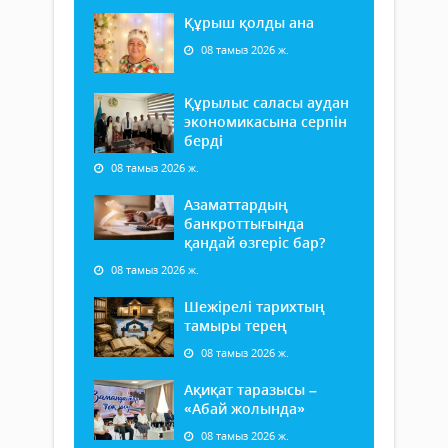
Құрыш қолды ана
08 тамыз 2026 ж.
Құрылыс саласы аудан
экономикасына серпін
берді
08 тамыз 2026 ж.
Азаматтардың
банкроттығында
қандай өзгеріс бар?
08 тамыз 2026 ж.
Шежірелі тарихтың
тамыры терең
08 тамыз 2026 ж.
Ақиқат таразысы –
«Абай жолында»
08 тамыз 2026 ж.