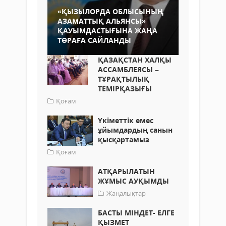
«ҚЫЗЫЛОРДА ОБЛЫСЫНЫҢ
АЗАМАТТЫҚ АЛЬЯНСЫ»
ҚАУЫМДАСТЫҒЫНА ЖАҢА
ТӨРАҒА САЙЛАНДЫ
ҚАЗАҚСТАН ХАЛҚЫ
АССАМБЛЕЯСЫ –
ТҰРАҚТЫЛЫҚ
ТЕМІРҚАЗЫҒЫ
Қоғам
Үкіметтік емес
ұйымдардың санын
қысқартамыз
Қоғам
АТҚАРЫЛАТЫН
ЖҰМЫС АУҚЫМДЫ
Жаңалықтар
БАСТЫ МІНДЕТ- ЕЛГЕ
ҚЫЗМЕТ