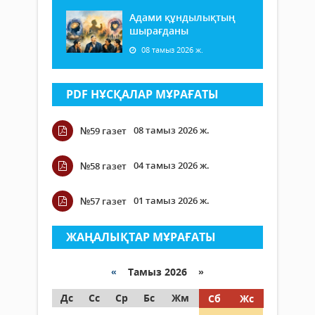
Адами құндылықтың
шырағданы
08 тамыз 2026 ж.
PDF НҰСҚАЛАР МҰРАҒАТЫ
08 тамыз 2026 ж.
№59 газет
04 тамыз 2026 ж.
№58 газет
01 тамыз 2026 ж.
№57 газет
ЖАҢАЛЫҚТАР МҰРАҒАТЫ
«
Тамыз 2026 »
Дс
Сс
Ср
Бс
Жм
Сб
Жс