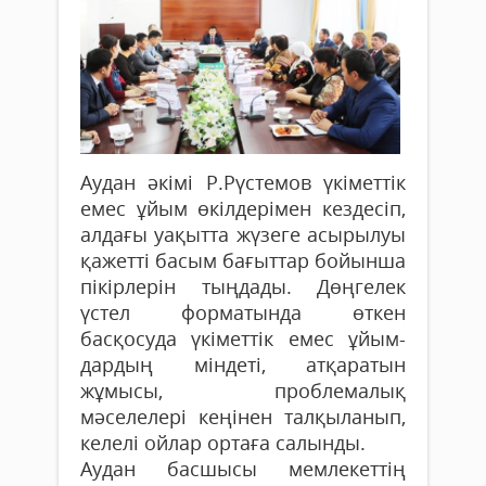
Аудан әкімі Р.Рүстемов үкіметтік
емес ұйым өкілдерімен кездесіп,
алдағы уақытта жүзеге асырылуы
қажетті басым бағыттар бойынша
пікірлерін тың­дады. Дөңгелек
үстел форматында өткен
басқосуда үкіметтік емес ұйым­
дардың міндеті, атқаратын
жұмысы, проб­­лемалық
мәселелері кеңінен тал­қыланып,
келелі ойлар ортаға салынды.
Аудан басшысы мемлекеттің