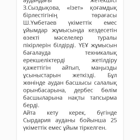
аудандағы жетекшісі
З.Сыздықова, «Ізет» қоғамдық
бірлестігінің төрағасы
Ш.Үмбетаев үкіметтік емес
ұйымдар жұмысында кездесетін
өзекті мәселелер туралы
пікірлерін білдірді. ҮЕҰ жұмысын
бағалауда техникалық
ерекшеліктерді жетілдіру
қажеттігін айтып, маңызды
ұсыныстарын жеткізді. Бұл
жөнінде аудан басшысы салалық
орынбасарына, дербес бөлім
басшыларына нақты тапсырма
берді.
Айта кету керек, бүгінде
Сырдария ауданы бойынша 25
үкіметтік емес ұйым тіркелген.