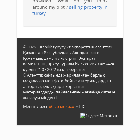
provided. What do you think
around my plot ?
selling property in
turkey
© 2026. Tirshilik-tynysy.kz ақпараттық агенттігі.
Қазақстан Республикасы Ақпарат және
Қоғамдық даму министрлігі, Ақпарат
комитетінің тіркеу туралы № KZ80VPY00052424
куәлігі 21.07.2022 жылы берілген.
® Агенттік сайтында жарияланған барлық
мақалалар мен фото-бейне материалдардың
авторлық құқықтары қорғалған.
Материалдарды пайдаланған жағдайда сілтеме
жасалуы міндетті.
Меншік иесі:
«Сыр медиа»
ЖШС.