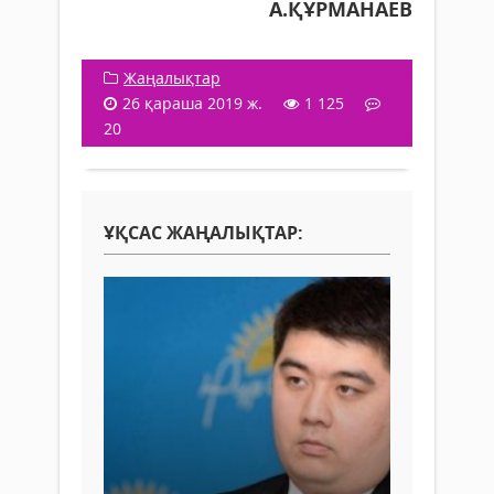
А.ҚҰРМАНАЕВ
Жаңалықтар
26 қараша 2019 ж.
1 125
20
ҰҚСАС ЖАҢАЛЫҚТАР: