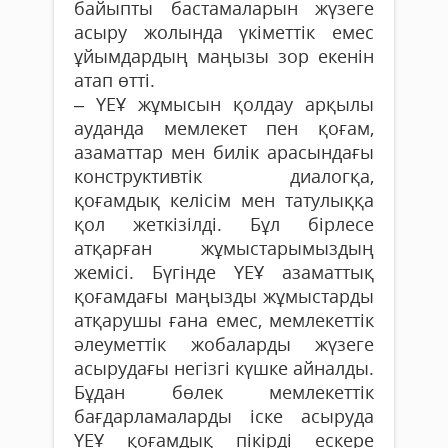
байыпты бастамаларын жүзеге
асыру жолында үкіметтік емес
ұйымдардың маңызы зор екенін
атап өтті.
– ҮЕҰ жұмысын қолдау арқылы
ауданда мемлекет пен қоғам,
азаматтар мен билік арасындағы
конструктивтік диалогқа,
қоғамдық келісім мен татулыққа
қол жеткізілді. Бұл бірлесе
атқарған жұмыстарымыздың
жемісі. Бүгінде ҮЕҰ азаматтық
қоғамдағы маңызды жұмыстарды
атқарушы ғана емес, мемлекеттік
әлеуметтік жобаларды жүзеге
асырудағы негізгі күшке айналды.
Бұдан бөлек мемлекеттік
бағдарламаларды іске асыруда
ҮЕҰ қоғамдық пікірді ескере