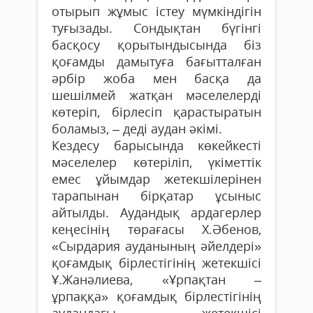
отырып жұмыс істеу мүмкіндігін
туғызады. Сондықтан бүгінгі
басқосу қорытындысында біз
қоғамды дамытуға бағытталған
әрбір жоба мен басқа да
шешілмей жатқан мәселелерді
көтеріп, бірлесіп қарастыратын
боламыз, – деді аудан әкімі.
Кездесу барысында көкейкесті
мәселелер көте­ріліп, үкіметтік
емес ұйымдар жетекшілерінен
тарапынан бірқатар ұсыныс
айтылды. Аудандық ардагерлер
кеңесінің төрағасы Х.Әбенов,
«Сырдария ауданының әйелдері»
қоғамдық бірлестігінің жетекшісі
Ұ.Жанәлиева, «Ұрпақтан –
ұрпаққа» қоғамдық бірлес­тігінің