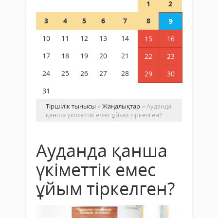
1
2
3
4
5
6
7
8
9
10
11
12
13
14
15
16
17
18
19
20
21
22
23
24
25
26
27
28
29
30
31
Тіршілік тынысы
»
Жаңалықтар
» Ауданда
қанша үкіметтік емес ұйым тіркелген?
Ауданда қанша
үкіметтік емес
ұйым тіркелген?