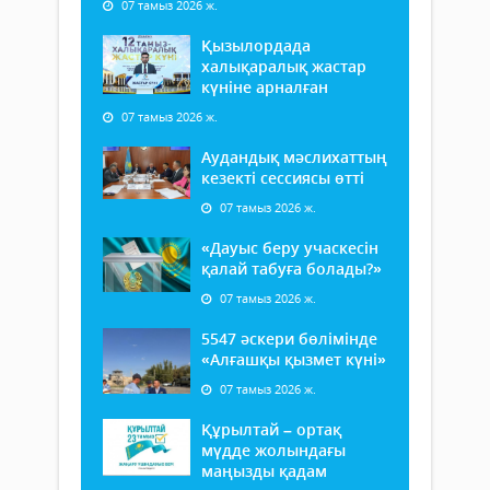
07 тамыз 2026 ж.
Қызылордада
халықаралық жастар
күніне арналған
07 тамыз 2026 ж.
Аудандық мәслихаттың
кезекті сессиясы өтті
07 тамыз 2026 ж.
«Дауыс беру учаскесін
қалай табуға болады?»
07 тамыз 2026 ж.
5547 әскери бөлімінде
«Алғашқы қызмет күні»
07 тамыз 2026 ж.
Құрылтай – ортақ
мүдде жолындағы
маңызды қадам