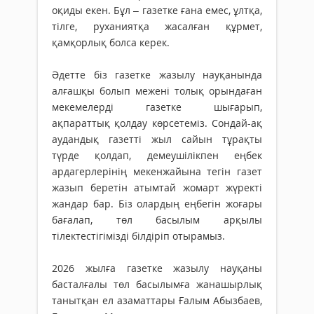
оқиды екен. Бұл – газетке ғана емес, ұлтқа,
тілге, руханиятқа жасалған құрмет,
қамқорлық болса керек.
Әдетте біз газетке жазылу нау­қанында
алғашқы болып межені то­лық орындаған
мекемелерді газетке шығарып,
ақпараттық қолдау көрсетеміз. Сондай-ақ
аудандық газетті жыл сайын тұрақты
түрде қолдап, демеушілікпен еңбек
ардагерлерінің мекенжайына тегін газет
жазып беретін атымтай жомарт жүректі
жандар бар. Біз олардың еңбегін жоғары
бағалап, төл басылым арқылы
тілектестігімізді білдіріп отырамыз.
2026 жылға газетке жазылу науқаны
басталғалы төл басылымға жанашырлық
танытқан ел азаматтары Ғалым Абызбаев,