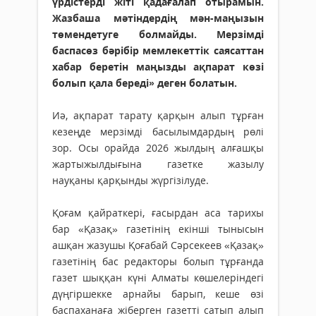
үрдістерді жіті қадағалап отырамын.
Жазбаша мәтіндердің мән-маңызын
төмендетуге болмайды. Мерзімді
баспасөз бәрібір мемлекеттік саясаттан
хабар беретін маңызды ақпарат көзі
болып қала береді» деген болатын.
Иә, ақпарат тарату қарқын алып тұрған
кезеңде мерзімді басылымдардың рөлі
зор. Осы орайда 2026 жылдың алғаш­қы
жартыжылдығына газетке жазылу
науқаны қарқынды жүргізілуде.
Қоғам қайраткері, ғасырдан аса тарихы
бар «Қазақ» газетінің екінші тынысын
ашқан жазушы Қоғабай Сәрсекеев «Қазақ»
газетінің бас редакторы болып тұрғанда
газет шыққан күні Алматы көшелеріндегі
дүңгіршекке арнайы барып, кеше өзі
баспаханаға жіберген газетті сатып алып