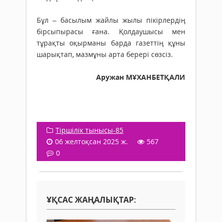
Бұл – басылым жайлы жылы пікір­лердің
бірсыпырасы ғана. Қолдаушысы мен
тұрақты оқырманы барда газеттің құны
шарықтап, мазмұны арта берері сөзсіз.
Аружан МҰХАНБЕТҚАЛИ
Тіршілік тынысы-85
06 желтоқсан 2025 ж.
567
0
ҰҚСАС ЖАҢАЛЫҚТАР: