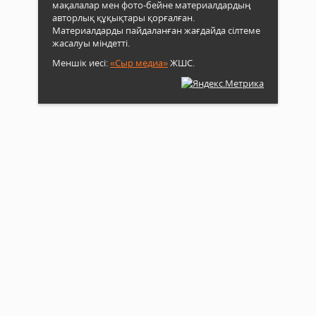
мақалалар мен фото-бейне материалдардың
авторлық құқықтары қорғалған.
Материалдарды пайдаланған жағдайда сілтеме
жасалуы міндетті.
Меншік иесі:
«Сыр медиа»
ЖШС.