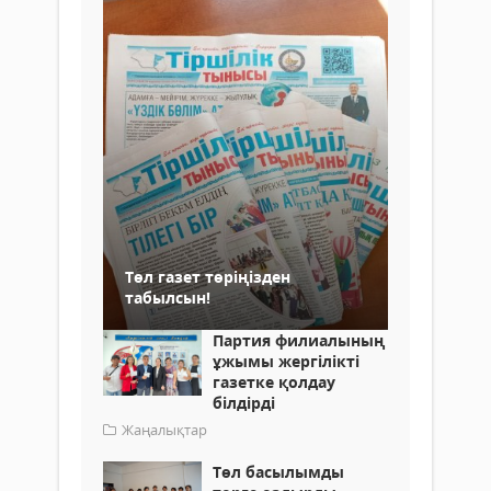
Төл газет төріңізден
табылсын!
Партия филиалының
ұжымы жергілікті
газетке қолдау
білдірді
Жаңалықтар
Төл басылымды