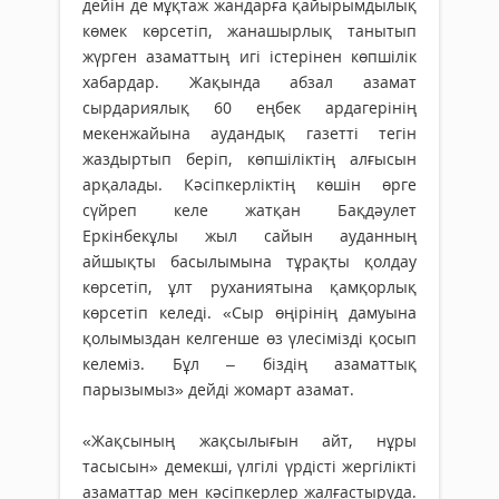
дейін де мұқтаж жандарға қайырымдылық
көмек көрсетіп, жанашырлық танытып
жүрген азаматтың игі істерінен көпшілік
хабардар. Жақында абзал азамат
сырдариялық 60 еңбек ардагерінің
мекенжайына ау­дан­дық газетті тегін
жаздыртып беріп, көпшіліктің алғысын
арқалады. Кәсіп­керліктің кө­шін өрге
сүйреп келе жатқан Бақдәулет
Еркінбекұлы жыл сайын ауданның
айшықты басылымына тұрақты қолдау
көрсетіп, ұлт руханиятына қамқорлық
көрсетіп келеді. «Сыр өңірінің дамуына
қолымыздан келгенше өз үлесімізді қосып
келеміз. Бұл – біздің азаматтық
парызымыз» дейді жомарт азамат.
«Жақсының жақсылығын айт, нұ­ры
тасысын» демекші, үлгілі үрдісті жер­­гілікті
азаматтар мен кәсіпкерлер жал­ғастыруда.