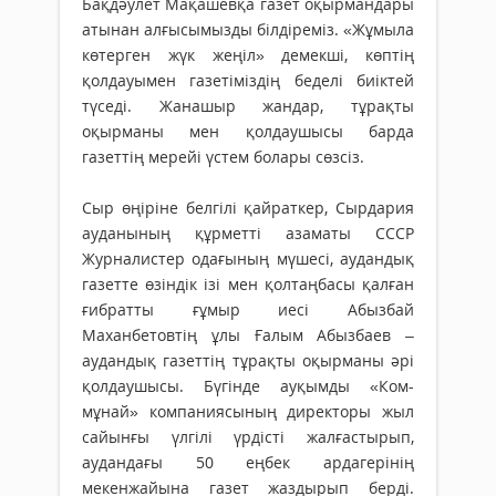
Бақдәулет Мақашевқа газет оқыр­мандары
атынан алғысымызды біл­діреміз. «Жұмыла
көтерген жүк жеңіл» демекші, көптің
қолдауымен газетіміздің беделі биіктей
түседі. Жанашыр жандар, тұрақты
оқырманы мен қолдаушысы барда
газеттің мерейі үстем болары сөзсіз.
Сыр өңіріне белгілі қайраткер, Сырдария
ауданының құрметті азаматы СССР
Журналистер одағының мүшесі, аудандық
газетте өзіндік ізі мен қолтаңбасы қалған
ғибратты ғұмыр иесі Абызбай
Маханбетовтің ұлы Ғалым Абызбаев –
аудандық газеттің тұрақты оқырманы әрі
қолдаушысы. Бүгінде ауқымды «Ком-
мұнай» компаниясының директоры жыл
сайынғы үлгілі үрдісті жал­ғастырып,
аудандағы 50 еңбек арда­герінің
мекенжайына газет жаздырып берді.