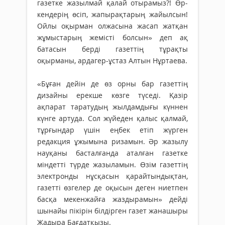
газетке жазыл­май қалай оты­рамыз?! Өр­
кен­дерің өсіп, жа­пырақтарың жа­йыл­­­сын!
Ойлы оқыр­ман олжасына жасап жатқан
жұмыстарың жемісті болсын» деп ақ
батасын берді газеттің тұрақ­ты
оқырманы, ардагер-ұстаз Алтын Нұртаева.
«Бұған дейін де өз орны бар газеттің
дизайны ерекше көзге түседі. Қазір
ақпарат таратудың жылдамдығы күннен
күнге артуда. Сол жүйеден қалыс қалмай,
тұрғындар үшін еңбек етіп жүрген
редакция ұжымына ризамын. Әр жазылу
науқаны басталғанда аталған газетке
міндетті түрде жазыламын. Өзім газеттің
электронды нұсқасын қарайтындықтан,
газетті өзгелер де оқысын деген ниетпен
басқа мекенжайға жаздырамын» дейді
шынайы пікірін білдірген газет жанашыры
Жадыра Бағдатқызы.