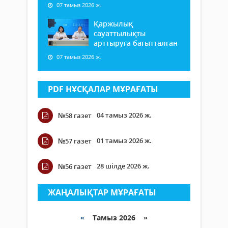
07 тамыз 2026 ж.
Қаржылық
сауаттылықты
арттыруға бағытталған
07 тамыз 2026 ж.
PDF НҰСҚАЛАР МҰРАҒАТЫ
04 тамыз 2026 ж.
№58 газет
01 тамыз 2026 ж.
№57 газет
28 шілде 2026 ж.
№56 газет
ЖАҢАЛЫҚТАР МҰРАҒАТЫ
«
Тамыз 2026 »