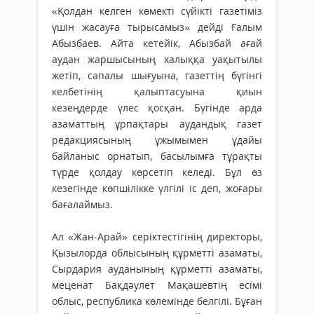
«Қолдан келген көмекті сүйікті газетіміз
үшін жасауға тырысамыз» дейді Ғалым
Абызбаев. Айта кетейік, Абызбай ағай
аудан жаршысының халыққа уақытылы
жетіп, сапалы шығуына, газеттің бүгінгі
келбетінің қалып­тасуына қиын
кезеңдерде үлес қосқан. Бүгінде арда
азаматтың ұрпақтары аудандық газет
редакциясының ұжымымен ұдайы
байланыс орнатып, басылымға тұрақты
түрде қолдау көрсетіп келеді. Бұл өз
кезегінде көпшілікке үлгілі іс деп, жоғары
бағалаймыз.
Ал «Жан-Арай» серіктестігінің ди­рек­торы,
Қызылорда облысының құрметті азаматы,
Сырдария ауданының құр­метті азаматы,
меценат Бақдәулет Мақашевтің есімі
облыс, республика көлемінде белгілі. Бұған