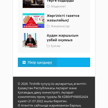
төрге оздырды
Мәдениет
Жергілікті газетке
жазылайық!
Жаңалықтар
Аудан жаршысын
үзбей оқимыз
Қоғам
Пікір қалдыру
© 2026. Tirshilik-tynysy.kz ақпараттық агенттігі.
Қазақстан Республикасы Ақпарат және
Қоғамдық даму министрлігі, Ақпарат
комитетінің тіркеу туралы № KZ80VPY00052424
куәлігі 21.07.2022 жылы берілген.
® Агенттік сайтында жарияланған барлық