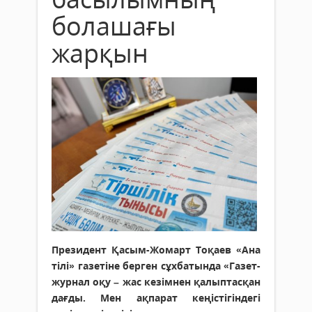
болашағы
жарқын
Президент Қасым-Жомарт Тоқаев «Ана
тілі» газетіне берген сұхбатында «Газет-
журнал оқу – жас кезімнен қалыптасқан
дағды. Мен ақпарат кеңістігіндегі