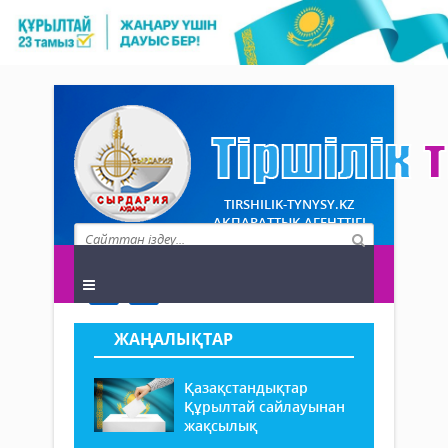
TIRSHILIK-TYNYSY.KZ
АҚПАРАТТЫҚ АГЕНТТІГІ
ЖАҢАЛЫҚТАР
Қазақстандықтар
Құрылтай сайлауынан
жақсылық