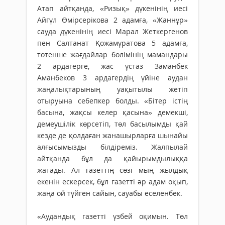
Атап айтқанда, «Ризық» дүке­­­нінің иесі
Айгүл Өмірсерікова 2 адам­­ға, «Жаннұр»
сауда дүкенінің иесі Марал Жеткергенов
пен Салтанат Қожамұратова 5 адамға,
төтенше жағдайлар бөлі­мінің мамандары
2 ардагерге, жас ұстаз Заманбек
Аманбеков 3 ардагердің үйіне аудан
жаңалықтарының уақытылы жетіп
отыруына себепкер болды. «Бітер істің
басына, жақсы келер қасына» демекші,
демеушілік көрсетіп, төл басылымды қай
кезде де қолдаған жанашырларға шынайы
алғысымызды білдіреміз. Жалпылай
айтқанда бұл да қайырымдылыққа
жатады. Ал газеттің сөзі мың жылдық
екенін ескерсек, бұл газетті әр адам оқып,
жаңа ой түйген сайын, сауабы еселенбек.
«Аудандық газетті үзбей оқимын. Төл