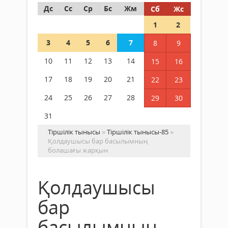
Дс
Сс
Ср
Бс
Жм
Сб
Жс
1
2
3
4
5
6
7
8
9
10
11
12
13
14
15
16
17
18
19
20
21
22
23
24
25
26
27
28
29
30
31
Тіршілік тынысы
»
Тіршілік тынысы-85
»
Қолдаушысы бар басылымның
болашағы жарқын
Қолдаушысы
бар
басылымның