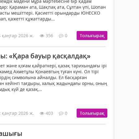
 әлемдік мәдени мұра мәртебесіне бір қадам
ар: Қараман ата, Шақпақ ата, Сұлтан үпі, Шопан
расты мешіттері. Қасиетті орындарды ЮНЕСКО
ап, қажетті құжаттарды...
4 қаңтар 2026 ж.
356
0
Толығырақ
хы: «Қара бауыр қасқалдақ»
кет және қоғам қайраткері, қазақ тарихындағы ірі
хамед Ахметұлы Қонаевтың туған күні. Ол тірі
әуірдің символына айналды. Ел басқарған
ан кейінгі тағдыры, халық жадындағы орны, оның
дық күй де қазақ...
2 қаңтар 2026 ж.
403
0
Толығырақ
лашығы