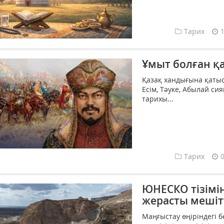
Тарих
Ұмыт болған қ
Қазақ хандығына қатыст
Есім, Тәуке, Абылай си
тарихы...
Тарих
ЮНЕСКО тізімі
жерасты мешіт
Маңғыстау өңіріндегі 