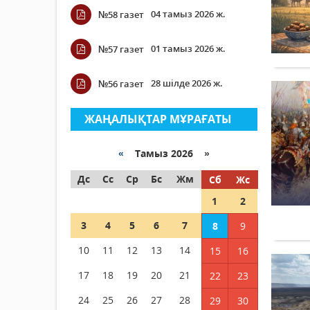
04 тамыз 2026 ж.
№58 газет
01 тамыз 2026 ж.
№57 газет
28 шілде 2026 ж.
№56 газет
ЖАҢАЛЫҚТАР МҰРАҒАТЫ
«
Тамыз 2026 »
Дс
Сс
Ср
Бс
Жм
Сб
Жс
1
2
3
4
5
6
7
8
9
10
11
12
13
14
15
16
17
18
19
20
21
22
23
24
25
26
27
28
29
30