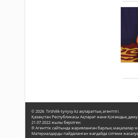
© 2026. Tirshilik-tynysy.kz ақпараттық агенттігі.
Қазақстан Республикасы Ақпарат және Қоғамдық даму м
21.07.2022 жылы берілген.
® Агенттік сайтында жарияланған барлық мақалалар 
Материалдарды пайдаланған жағдайда сілтеме жасалуы