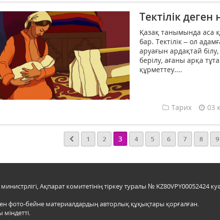
Тектілік деген 
Қазақ танымында аса құд
бар. Тектілік – ол адам
аруағын ардақтай білу
берілу, ағаны арқа тұта
құрметтеу....
Тарих
03 
3
1
2
4
5
6
7
8
9
инистрлігі, Ақпарат комитетінің тіркеу туралы № KZ80VPY00052424 куә
мен фото-бейне материалдардың авторлық құқықтары қорғалған.
 міндетті.