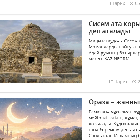
Тарих
05
Сисем ата қор
деп аталады
Маңғыстаудағы Сисем 
Мамандардың айтуынша,
Адай руының батырлар
мекен. KAZINFORM...
Тарих
Ораза – жанны
Рамазан– мұсылман жұр
мейірімі төгіліп, жұма
жазылады. Құдси хадис
ғана беремін» деп айт
Сондықтан Исламның бе