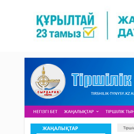
TIRSHILIK-TYNYSY.KZ 
НЕГІЗГІ БЕТ
ЖАҢАЛЫҚТАР
ТІРШІЛІК ТЫ
ЖАҢАЛЫҚТАР
Тірші