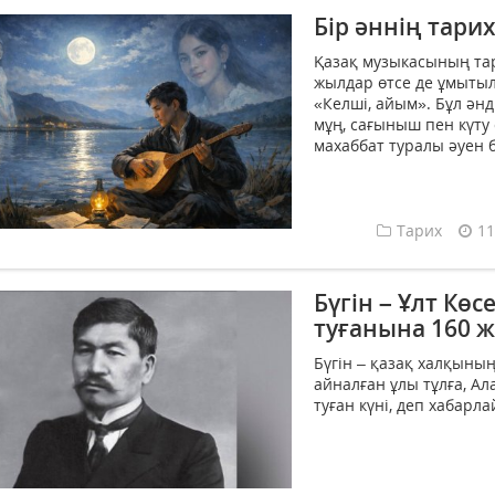
Бір әннің тари
Қазақ музыкасының тар
жылдар өтсе де ұмытыл
«Келші, айым». Бұл әнд
мұң, сағыныш пен күту с
махаббат туралы әуен б
Тарих
11
Бүгін – Ұлт Кө
туғанына 160 
Бүгін – қазақ халқыны
айналған ұлы тұлға, А
туған күні, деп хабарла