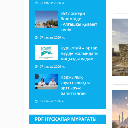
07 тамыз 2026 ж.
5547 әскери
бөлімінде
«Алғашқы қызмет
күні»
07 тамыз 2026 ж.
Құрылтай – ортақ
мүдде жолындағы
маңызды қадам
07 тамыз 2026 ж.
Қаржылық
сауаттылықты
арттыруға
бағытталған
07 тамыз 2026 ж.
PDF НҰСҚАЛАР МҰРАҒАТЫ