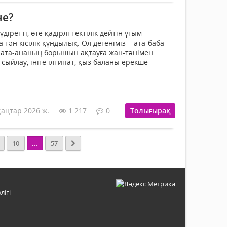
не?
іретті, өте қадірлі тектілік дейтін ұғым
ға тән кісілік құндылық. Ол дегеніміз – ата-баба
, ата-ананың борышын ақтауға жан-тәнімен
 сыйлау, ініге ілтипат, қыз баланы ерекше
қаңтар 2026 ж.
1 217
0
Толығырақ
...
10
57
лігі