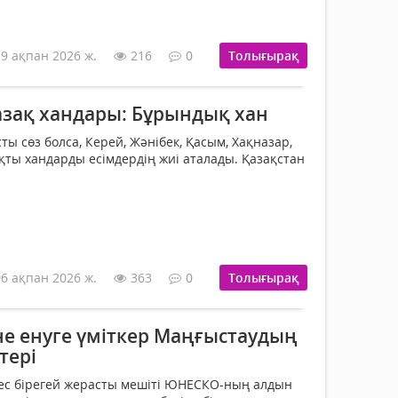
19 ақпан 2026 ж.
216
0
Толығырақ
азақ хандары: Бұрындық хан
ы сөз болса, Керей, Жәнібек, Қасым, Хақназар,
яқты хандарды есімдердің жиі аталады. Қазақстан
06 ақпан 2026 ж.
363
0
Толығырақ
не енуге үміткер Маңғыстаудың
тері
бес бірегей жерасты мешіті ЮНЕСКО-ның алдын