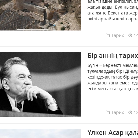
ала тізіміне енгізіліп,
жақындады. Бұл нысанд
ата және Бекет ата же
өкілі арнайы келіп арал
Тарих
1
Бір әннің тари
Бүгін – көрнекті мемле
тұлғалардың бірі Дінмұ
кезінде-ақ тұтас бір д
жылдары ғана емес, од
есімімен астасқан қоғам
Тарих
1
Үлкен Асар қа