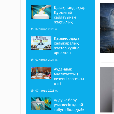
Қазақстандықтар
Құрылтай
сайлауынан
жақсылық
07 тамыз 2026 ж.
Қызылордада
халықаралық
жастар күніне
арналған
07 тамыз 2026 ж.
Аудандық
мәслихаттың
кезекті сессиясы
өтті
07 тамыз 2026 ж.
«Дауыс беру
учаскесін қалай
табуға болады?»