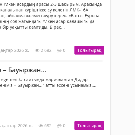
ен Үлкен асардың арасы 2-3 шақырым. Арасында
 каналынан күріштікке су келетін ЛМК-16А
п, айналма жолмен жүру керек. «Батыс Еуропа-
зінің сол жағындағы Үлкен асар қалашығы да
бір уақытты қамтиды. Бірақ...
қаңтар 2026 ж.
2 682
0
Толығырақ
з – Бауыржан...
egemen.kz сайтында жарияланған Дидар
німіз – Бауыржан..." атты эссені ұсынамыз....
4 қаңтар 2026 ж.
682
0
Толығырақ