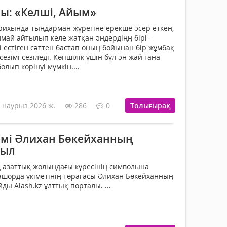
хы: «Келші, Айым»
ихында тыңдарман жүрегіне ерекше әсер еткен,
май айтылып келе жатқан әндердіңң бірі –
і естіген сәттен бастап оның бойынан бір жұмбақ
езімі сезіледі. Көпшілік үшін бұл ән жай ғана
олып көрінуі мүмкін....
 наурыз 2026 ж.
286
0
Толығырақ
семі Әлихан Бөкейханның
жыл
ң азаттық жолындағы күресінің символына
лашорда үкіметінің төрағасы Әлихан Бөкейханның
йды Alash.kz ұлттық порталы. ...