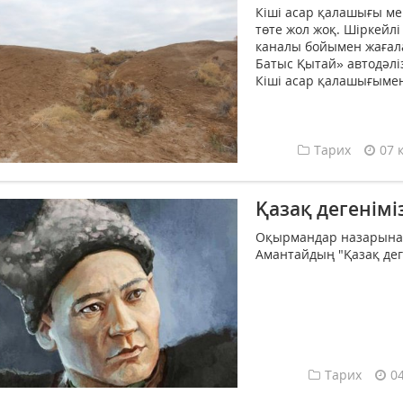
Кіші асар қалашығы м
төте жол жоқ. Шіркейлі
каналы бойымен жағала
Батыс Қытай» автодәлі
Кіші асар қалашығымен 
Тарих
07 
Қазақ дегенімі
Оқырмандар назарына 
Амантайдың "Қазақ деге
Тарих
0