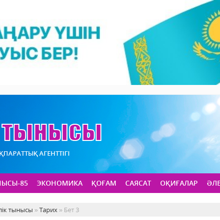
АҚПАРАТТЫҚ АГЕНТТІГІ
НЫСЫ-85
ЭКОНОМИКА
ҚОҒАМ
САЯСАТ
ОҚИҒАЛАР
ӘЛ
лік тынысы
»
Тарих
» Бет 3