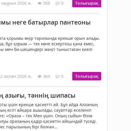
 наурыз 2026 ж.
568
0
Толығырақ
ымы неге батырлар пантеоны
ата қорымы өңір тарихында ерекше орын алады.
 бұл қорым — тек көне ескерткіш қана емес,
ы мен би-шешендері мәңгі тыныстаған киелі
22 ақпан 2026 ж.
364
0
Толығырақ
ң азығы, тәннің шипасы
ты үшін ерекше қасиетті ай. Бұл айда Алланың
қтың есігі айқара ашылады, сауаптар еселеніп
те: «Ораза – тек Мен үшін. Оның сыйын Өзім
ылуы оразаның қадір-қасиетін айқындай түседі.
с парызының бірі болған...