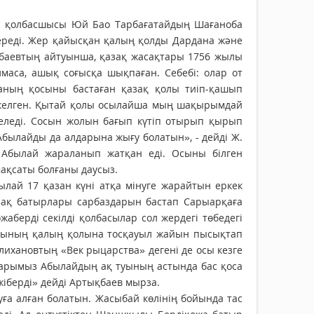
бас қолбасшысы Юй Бао Тарбағатайдың Шағаноба
ереді. Жер қайысқан қалың қолды Дардана және
қбаевтың айтуынша, қазақ жасақтары 1756 жылы
маса, ашық соғысқа шықпаған. Себебі: олар от
наның қосыны бастаған қазақ қолы тиіп-қашып
 келген. Қытай қолы осылайша мың шақырымдай
келеді. Сосын жолын бағып күтіп отырып қырып
Абылайды да алдарына жығу болатын», - дейді Ж.
 Абылай жараланып жатқан еді. Осыны білген
мақсаты болғаны даусыз.
ылай 17 қазан күні атқа мінуге жарайтын еркек
зақ батырлары сарбаздарын бастап Сарыарқаға
аберді секілді қолбасылар сол жердегі төбедегі
сының қалың қолына тосқауыл жайын пысықтап
лихановтың «Век рыцарства» дегені де осы кезге
аларымыз Абылайдың ақ туының астында бас қоса
іберді» дейді Артықбаев мырза.
ға алған болатын. Жасыбай көлінің бойында тас