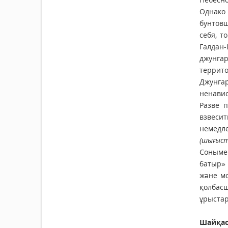
Однако
бунтовщ
себя, т
Галдан
джунга
террито
Джунгар
ненавис
Разве 
взвесит
немедле
(шығыст
Сонымен
батыр» 
және мо
қолбасш
ұрыстар
Шайқас