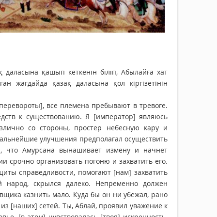
 даласына қашып кеткенін біліп, Абылайға хат
ан жағдайда қазақ даласына қол кіргізетінін
[перевороты], все племена пребывают в тревоге.
едств к существованию. Я [император] являюсь
азлично со стороны, простер небесную кару и
 Дальнейшие улучшения предполагал осуществить
ал, что Амурсана вынашивает измену и начнет
и срочно организовать погоню и захватить его.
щиты справедливости, помогают [нам] захватить
й народ, скрылся далеко. Непременно должен
овщика казнить мало. Куда бы он ни убежал, рано
 из [наших] сетей. Ты, Аблай, проявил уважение к
ье, [в этом] чувствовалась [твоя] искренность.