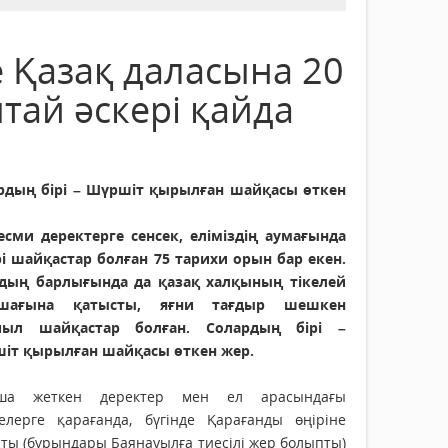
 Қазақ даласына 20
тай әскері қайда
рдың бірі – Шүршіт қырылған шайқасы өткен
есми деректерге сенсек, еліміздің аумағында
ірі шайқастар болған 75 тарихи орын бар екен.
дың барлығында да қазақ халқының тікелей
ашағына қатысты, яғни тағдыр шешкен
пыл шайқастар болған. Солардың бірі –
іт қырылған шайқасы өткен жер.
ша жеткен деректер мен ел арасындағы
мелерге қарағанда, бүгінде Қарағанды өңіріне
ты (бұрындары Баянауылға тиесілі жер болыпты)