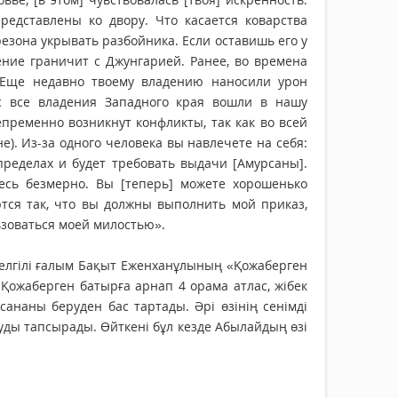
редставлены ко двору. Что касается коварства
резона укрывать разбойника. Если оставишь его у
дение граничит с Джунгарией. Ранее, во времена
 Еще недавно твоему владению наносили урон
с все владения Западного края вошли в нашу
епременно возникнут конфликты, так как во всей
). Из-за одного человека вы навлечете на себя:
пределах и будет требовать выдачи [Амурсаны].
тесь безмерно. Вы [теперь] можете хорошенько
аются так, что вы должны выполнить мой приказ,
льзоваться моей милостью».
Белгілі ғалым Бақыт Еженханұлының «Қожаберген
ожаберген батырға арнап 4 орама атлас, жібек
ананы беруден бас тартады. Әрі өзінің сенімді
ды тапсырады. Өйткені бұл кезде Абылайдың өзі