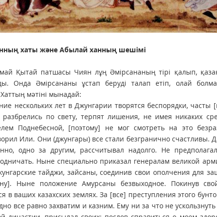
нның хаты және Абылай ханның шешімі
май Қытай патшасы Чиян лұң Әмірсананың тірі қалып, қазақ
ды. Онда Әмірсананы ұстап беруді талап етіп, олай болмағ
.
Хаттың мәтіні мынадай:
ние нескольких лет в Джунгарии творятся беспорядки, часты 
 разбрелись по свету, терпят лишения, не имея никаких ср
елем Поднебесной, [поэтому] не мог смотреть на это безр
орил Или. Они (джунгары) все стали безгранично счастливы.
енно, одно за другим, рассчитывал надолго. Не предполаг
одничать. Ныне специально приказал генералам великой арми
унгарские тайджи, зайсаны, соединив свои ополчения для за
ану]. Ныне положение Амурсаны безвыходное. Покинув сво
ся в ваших казахских землях. За [все] преступления этого бунт
дно все равно захватим и казним. Ему ни за что не ускользнуть
й династии, присылал своих: послов справиться о моем здоров