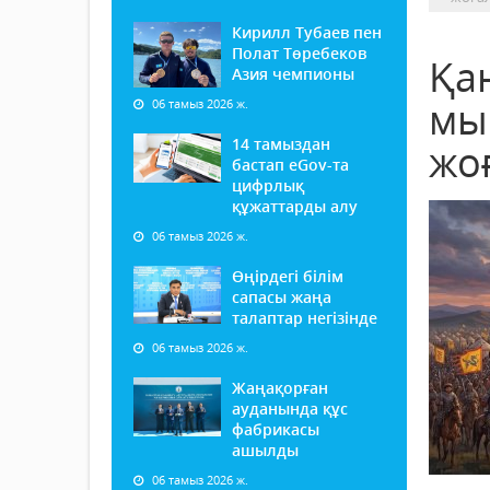
Кирилл Тубаев пен
Полат Төребеков
Қа
Азия чемпионы
мы
06 тамыз 2026 ж.
14 тамыздан
жо
бастап еGov-та
цифрлық
құжаттарды алу
06 тамыз 2026 ж.
Өңірдегі білім
сапасы жаңа
талаптар негізінде
06 тамыз 2026 ж.
Жаңақорған
ауданында құс
фабрикасы
ашылды
06 тамыз 2026 ж.