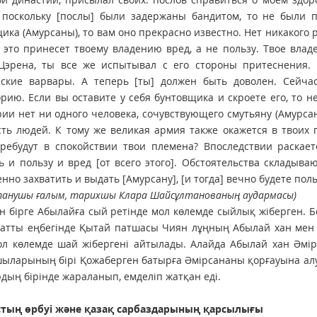
 поскольку [послы] были задержаны бандитом, то не были п
ика (Амурсаны), то вам оно прекрасно известно. Нет никакого 
о это принесет твоему владению вред, а не пользу. Твое вла
-Цэрена, ты все же испытывал с его стороны притеснения.
рские варвары. А теперь [ты] должен быть доволен. Сейча
рию. Если вы оставите у себя бунтовщика и скроете его, то н
ии нет ни одного человека, сочувствующего смутьяну (Амурсане
ть людей. К тому же великая армия также окажется в твоих 
пребудут в спокойствии твои племена? Впоследствии раскае
ь и пользу и вред [от всего этого]. Обстоятельства складыв
нно захватить и выдать [Амурсану], [и тогда] вечно будете по
анушы ғалым, тарихшы Клара Шайсұлтанованың аудармасы)
 бірге Абылайға сый ретінде мол көлемде сыйлық жіберген. 
атты еңбегінде Қытай патшасы Чиян лұңның Абылай хан мен Қ
л көлемде шай жібергені айтылады. Алайда Абылай хан Әмірс
ыларының бірі Қожаберген батырға Әмірсананы қорғауына алу
дың бірінде жараланып, емделіп жатқан еді.
тың өрбуі және қазақ сарбаздарының қарсылығы