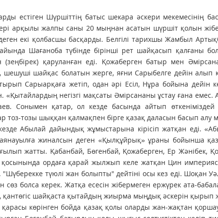
барды естіген Шүршіттің батыс шекара әскери мекемесінің 
жері арқылы жалпы саны 20 мыңнан асатын шүршіт қолын жіб
деген екі қолбасшы басқарды. Белгілі тарихшы Жамбыл Арты
айында Шағаноба түбінде бірінші рет шайқасып қалғаны бол
н (зеңбірек) қаруланған еді. Қожаберген батыр мен Әмірса
, шешуші шайқас болатын жерге, яғни Сарыбелге дейін алып
тырып Сарыарқаға жетіп, одан әрі Есіл, Нұра бойына дейін 
н. «Қытайлардың негізгі мақсаты Әмірсананы ұстау ғана емес. 
аев. Сонымен қатар, ол кезде басында айтып өткеніміздей
р тоз-тозы шыққан қалмақпен бірге қазақ даласын басып алу 
кезде Абылай дайындық жұмыстарына кірісіп жатқан еді. «Аб
 Баянауылға жиналсын деген «Қылқұйрық» ұраны бойынша қа
ғылып жатты. Қабанбай, Бөгенбай, Қожаберген, Ер Жәнібек, Қож
 қосынында ордаға қарай жылжып келе жатқан Цин империя
 "Шүберекке түюлі жан болыпты" дейтіні осы кез еді. Шоқан Уә
н сөз болса керек. Жатқа есесін жібермеген ержүрек ата-баб
 қантөгіс шайқаста қытайдың жиырма мыңдық әскерін қырып ж
қарасы көрінген бойда қазақ қолы оларды жан-жақтан қоршау