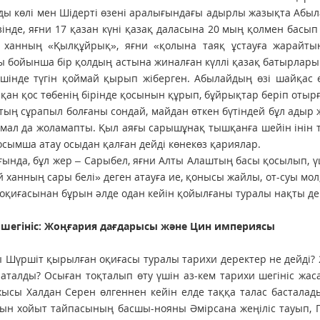
 көлі мен Шідерті өзені аралығындағы адырлы жазықта Абыла
зінде, яғни 17 қазан күні қазақ даласына 20 мың қолмен басып
 ханның «Қылқұйрық», яғни «қолына таяқ ұстауға жарайтын
 бойынша бір қолдың астына жиналған күллі қазақ батырлары
 ішінде түгін қоймай қырып жіберген. Абылайдың өзі шайқа
қан қос төбенің бірінде қосынын құрып, бұйрықтар беріп отырғ
ың сұрапыл болғаны сондай, майдан өткен бүтіндей бұл адыр 
мал да жоламапты. Қыл аяғы сарышұнақ тышқанға шейін інін т
осымша атау осыдан қалған дейді көнекөз қариялар.
нда, бұл жер – Сарыбел, яғни Алты Алаштың басы қосылып, ү
 ханның сары белі» деген атауға ие, қонысы жайлы, от-суы мол,
оқиғасынан бұрын әлде одан кейін қойылғаны туралы нақты де
 шегініс: Жоңғария дағдарысы және Цин империясы
ы Шүршіт қырылған оқиғасы туралы тарихи деректер не дейді? 2
аталды? Осыған тоқталып өту үшін аз-кем тарихи шегініс жа
ысы Халдан Серен өлгеннен кейін елде таққа талас басталад
ын хойыт тайпасының басшы-нояны Әмірсана жеңіліс тауып, П