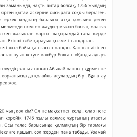
й заманында, нақты айтар болсақ, 1756 жылдың
 кірген қытай әскеріне ойсырата соққы берілген.
 еркек кіндіктің барлығы атқа қонсын» деген
 менмендеп келген жаудың мысын басып, жалғыз
с өткен жазықтан жарты шақырамдай ғана жерде
ан. Екінші төбе қарауыл қызметін атқарған.
жеті жыл бойы қан сасып жатқан. Қанның иісінен
астап ауып кетуге мәжбүр болған. «Қанды адыр»
ш жүздің ханы атанған Абылай ханның құрметіне
 қорғанысқа да қолайлы асулардың бірі. Бұл атау
рек жоқ.
0 мың қол кім? Ол не мақсатпен келді, олар неге
сап көрейік. 1746 жылы қалмақ жұртының атақты
ы. Осы талас барысында қалмақтың бір тармағы
екинге қашып, сол жерден пана табады. Ұзамай