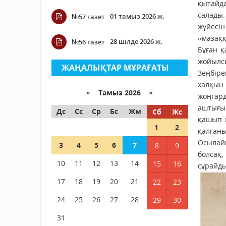
қытайда
салады.
01 тамыз 2026 ж.
№57 газет
жүйесін
«мазаққ
28 шілде 2026 ж.
№56 газет
Бұған қ
жойылсы
ЖАҢАЛЫҚТАР МҰРАҒАТЫ
Зеңбіре
халқын
«
Тамыз 2026 »
жоңғар
аштығын
Дс
Сс
Ср
Бс
Жм
Сб
Жс
қашып п
1
2
қалған
Осылай
3
4
5
6
7
8
9
болсақ
10
11
12
13
14
15
16
сұрайд
17
18
19
20
21
22
23
24
25
26
27
28
29
30
31