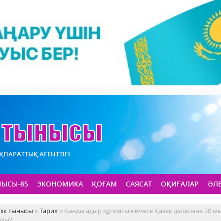
АҚПАРАТТЫҚ АГЕНТТІГІ
НЫСЫ-85
ЭКОНОМИКА
ҚОҒАМ
САЯСАТ
ОҚИҒАЛАР
ӘЛ
лік тынысы
»
Тарих
» Қанды адыр құпиясы немесе Қазақ даласына 20 мы
лды?