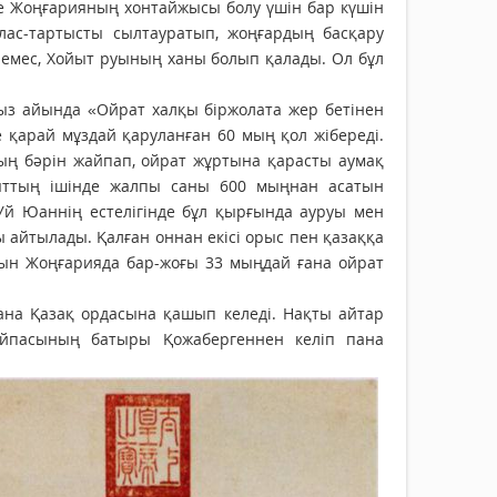
де Жоңғарияның хонтайжысы болу үшін бар күшін
алас-тартысты сылтауратып, жоңғардың басқару
 емес, Хойыт руының ханы болып қалады. Ол бұл
ыз айында «Ойрат халқы біржолата жер бетінен
 қарай мұздай қаруланған 60 мың қол жібереді.
ның бәрін жайпап, ойрат жұртына қарасты аумақ
қыттың ішінде жалпы саны 600 мыңнан асатын
й Юаннің естелігінде бұл қырғында ауруы мен
 айтылады. Қалған оннан екісі орыс пен қазаққа
тын Жоңғарияда бар-жоғы 33 мыңдай ғана ойрат
ана Қазақ ордасына қашып келеді. Нақты айтар
тайпасының батыры Қожабергеннен келіп пана