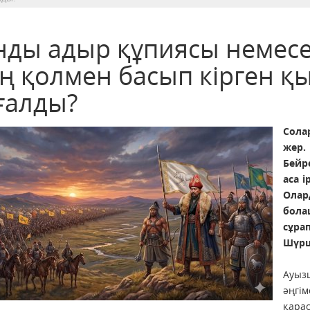
нды адыр құпиясы немесе
ң қолмен басып кірген қы
ғалды?
Сола
жер.
Бейр
аса 
Олар
бол
сұра
Шүрш
Ауыз
әңгі
қарас