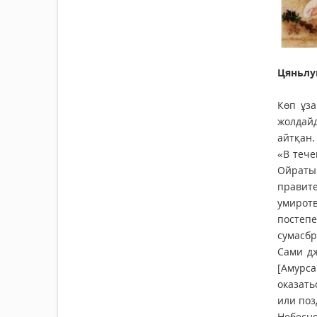
Цяньлу
Көп ұза
жолдай
айтқан
«В тече
Ойраты
правит
умиротв
постеп
сумасбр
Сами дж
[Амурс
оказать
или поз
Небесно