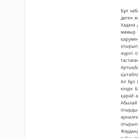
Бұл ха
деген 
Хадаха 
мамыр 
қаруме
отырып
жүріп о
тастаға
Артықб
қытайла
Ал бұл 
кіндік
қарай а
Абылай
отырды.
арналға
отырып,
Жаудың 