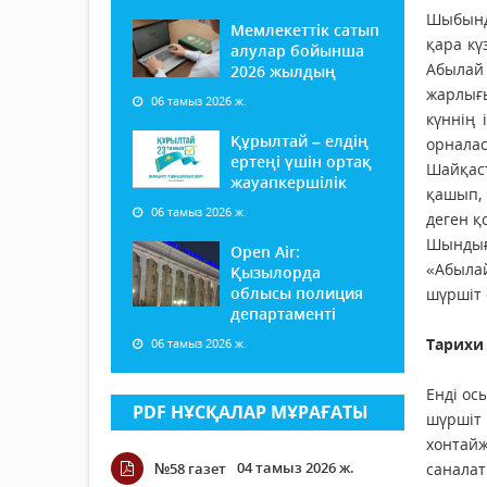
Шыбынды
Мемлекеттік сатып
қара кү
алулар бойынша
Абылай
2026 жылдың
жарлығы
06 тамыз 2026 ж.
күннің
Құрылтай – елдің
орналас
ертеңі үшін ортақ
Шайқаст
жауапкершілік
қашып, 
06 тамыз 2026 ж.
деген қ
Шындығы
Open Air:
«Абылай
Қызылорда
облысы полиция
шүршіт 
департаменті
Тарихи
06 тамыз 2026 ж.
Енді ос
PDF НҰСҚАЛАР МҰРАҒАТЫ
шүршіт 
хонтайж
04 тамыз 2026 ж.
№58 газет
саналат