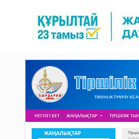
TIRSHILIK-TYNYSY.KZ 
НЕГІЗГІ БЕТ
ЖАҢАЛЫҚТАР
ТІРШІЛІК ТЫ
ЖАҢАЛЫҚТАР
Тірші
жоға