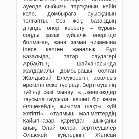
әуелде сыбызғы тартқанын, кейін
келе, домбыраға ауысқанын
толғапты. Сөз жоқ, базардың
діңінде өнер көрсету – бұрын-
соңды қазақ күйшілік өнерінде
болмаған, жаңа заман низамына
ілесе келген жаңалық. Бұл
Қазалыда, татар саудагері
Арбабтың шайханасында
жалдамалы домбырашы болған
Жалдыбай Елеукеевтің амалсыз
әрекетін еске түсіреді. Зерттеушінің
түйінді сөзі мынау: «…көнекөздер
таусыла-таусыла, кешегі бір кезге
Әлшекейдің жиырма шақты күйі
жетіпті». Аталмыш мәліметтердің
Қайыпназар қариядан шыққаны
анық. Олай болса, зерттеушілер
Әлшекей күйлерінің Жетісай