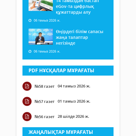
14 тамыздан бастап
еGov-та цифрлық
құжаттарды алу
06 тамыз 2026 ж.
Өңірдегі білім сапасы
жаңа талаптар
негізінде
06 тамыз 2026 ж.
PDF НҰСҚАЛАР МҰРАҒАТЫ
04 тамыз 2026 ж.
№58 газет
01 тамыз 2026 ж.
№57 газет
28 шілде 2026 ж.
№56 газет
ЖАҢАЛЫҚТАР МҰРАҒАТЫ