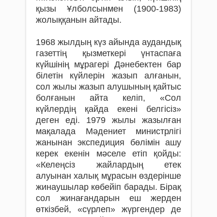
қызы Ұлболсынмен (1900-1983)
жолыққанын айтады.
1968 жылдың күз айында аудандық
газеттің қызметкері үнтаспаға
күйшінің мұрагері Дәнебектен бар
білетін күйлерін жазып алғанын,
сол жылы жазып алушының қайтыс
болғанын айта келіп, «Сол
күйлердің қайда екені белгісіз»
деген еді. 1979 жылы жазылған
мақалада Мәдениет министрлігі
жанынан экспедиция бөлімін ашу
керек екенін мәселе етіп қойды:
«Келеңсіз жайлардың етек
алуынан халық мұрасын өздерінше
жинаушылар көбейіп барады. Бірақ
сол жинағандарын еш жерден
өткізбей, «сүрлеп» жүргендер де