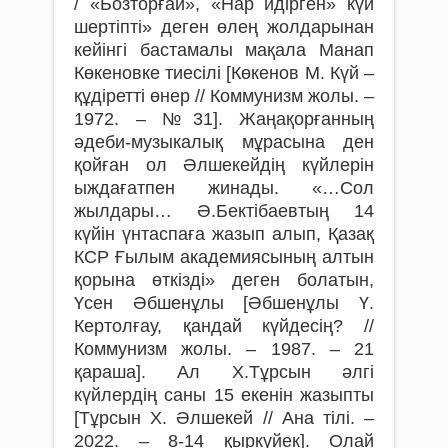
/ «Бозторғай», «Нар идірген» күй
шертіпті» деген өлең жолдарынан
кейінгі бастамалы мақала Манап
Көкеновке тиесілі [Көкенов М. Күй –
құдіретті өнер // Коммунизм жолы. –
1972. – №31]. Жаңақорғанның
әдеби-музыкалық мұрасына ден
қойған ол Әлшекейдің күйлерін
ыждағатпен жинады. «…Сол
жылдары… Ә.Бектібаевтың 14
күйін үнтаспаға жазып алып, Қазақ
КСР Ғылым академиясының алтын
қорына өткізді» деген болатын,
Үсен Әбшенұлы [Әбшенұлы Ү.
Кертолғау, қандай күйдесің? //
Коммунизм жолы. – 1987. – 21
қараша]. Ал Х.Тұрсын әлгі
күйлердің саны 15 екенін жазыпты
[Тұрсын Х. Әлшекей // Ана тілі. –
2022. – 8-14 қыркүйек]. Олай