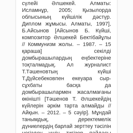
сүлейі Әлшекей. Алматы:
Исламнұр, 2005; Қызылорда
облысының күйшілік дәстүр.
Диплом жұмысы. Алматы, 1997],
Б.Айсынов [Айсынов Б. Күйші,
композитор Әлшекей Бектібайұлы
// Коммунизм жолы. – 1987. – 15
қараша] секілді
домбырашылардың еңбектеріне
тоқталмадық. Ал журналист
Т.Тәшеновтың күйші
Т.Дүйсебековпен екеуара сыр-
сұхбаты басқа да
домбырашылармен жасалмағаны
өкінішті [Тәшенов Т. Әлшекейдің
күйлерін әркім тарта алмайды //
Айқын. – 2012. – 5 сәуір]. Мұндай
танымдық, деректемелік
дүниелердің барлай зерттеу тәсілін