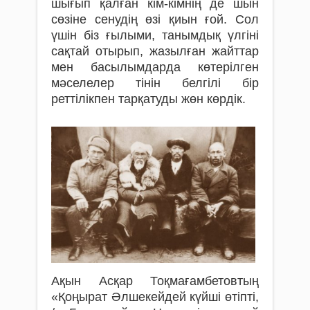
шығып қалған кім-кімнің де шын
сөзіне сенудің өзі қиын ғой. Сол
үшін біз ғылыми, танымдық үлгіні
сақтай отырып, жазылған жайттар
мен басылымдарда көтерілген
мәселелер тінін белгілі бір
реттілікпен тарқатуды жөн көрдік.
Ақын Асқар Тоқмағамбетовтың
«Қоңырат Әлшекейдей күйші өтіпті,