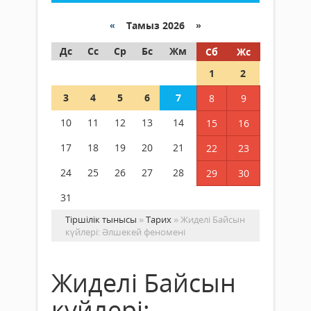
«
Тамыз 2026 »
Дс
Сс
Ср
Бс
Жм
Сб
Жс
1
2
3
4
5
6
7
8
9
10
11
12
13
14
15
16
17
18
19
20
21
22
23
24
25
26
27
28
29
30
31
Тіршілік тынысы
»
Тарих
» Жиделі Байсын
күйлері: Әлшекей феномені
Жиделі Байсын
күйлері: