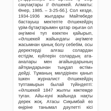
саңлақтары // Әлшекей. Алматы:
Өнер, 1985. – 3-25-бб.]. Сол кезде,
1934-1936 жылдары Майтөбеде
бастауыш мектепте Әлшекейдің
үрім-бұтақтарымен қатар оқыған ол
әңгімені түп өзектен қайырып,
«Әлшекей жайындағы әңгімеге
жасымнан қанық болу себебім, осы
деректерді алғаш солардан
естідім, күйлерін солардың ата-
аналары мен ағайындарының
айтқандарынан тыңдап өстім»
дейді. Тұманың мөлдірінен қанып
ішкен журналист Әлшекейдің
түптамырын былай түйіндепті:
«Әлшекей 1847 жылғы көктемде
туған. Айы-күні жайында нақты
дерек жоқ. Атасы Сиқымбай өз
өңіріне танымал дәулетті кісі