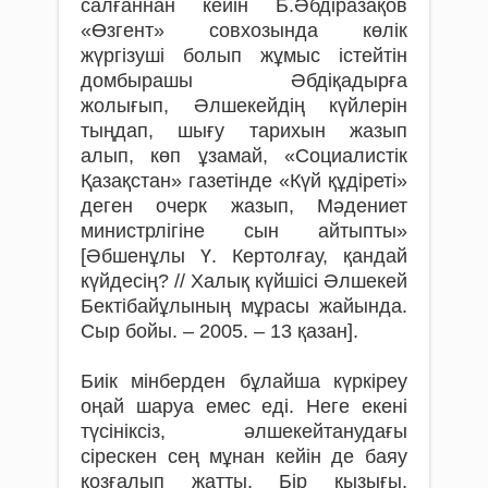
салғаннан кейін Б.Әбдіразақов
«Өзгент» совхозында көлік
жүргізуші болып жұмыс істейтін
домбырашы Әбдіқадырға
жолығып, Әлшекейдің күйлерін
тыңдап, шығу тарихын жазып
алып, көп ұзамай, «Социалистік
Қазақстан» газетінде «Күй құдіреті»
деген очерк жазып, Мәдениет
министрлігіне сын айтыпты»
[Әбшенұлы Ү. Кертолғау, қандай
күйдесің? // Халық күйшісі Әлшекей
Бектібайұлының мұрасы жайында.
Сыр бойы. – 2005. – 13 қазан].
Биік мінберден бұлайша күркіреу
оңай шаруа емес еді. Неге екені
түсініксіз, әлшекейтанудағы
сірескен сең мұнан кейін де баяу
қозғалып жатты. Бір қызығы,