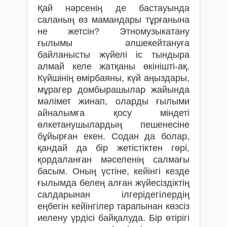
Қай нәрсенің де бастауында
саланың өз мамандары тұрғанына
не жетсін? Этномузыкатану
ғылымы әлшекейтануға
байланысты жүйелі іс тындыра
алмай келе жатқаны өкінішті-ақ.
Күйшінің өмірбаяны, күй аңыздары,
мұрагер домбырашылар жайында
мәлімет жинап, оларды ғылыми
айналымға қосу міндеті
өлкетанушылардың пешенесіне
бұйырған екен. Содан да болар,
қандай да бір жетістіктен гөрі,
қордаланған мәселенің салмағы
басым. Оның үстіне, кейінгі кезде
ғылымда белең алған жүйесіздіктің
салдарынан ілгерідегілердің
еңбегін кейінгілер тарапынан көзсіз
иелену үрдісі байқалуда. Бір өтірігі