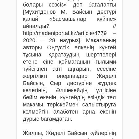
болары сөзсіз» деп бағалапты
[Мұхитденов М. Байсын дәстүрі
қалай «басмашылар күйіне»
айналды? //
http://madeniportal.kz/article/4779 –
2020. – 28 наурыз]. Мақаланың
авторы Оңтүстік өлкенің күнгей
тұсына Қаратаудың шертпелері
етене сіңе қоймағанын ғылыми
түйсікпен жіті аңғарып, есесіне
жергілікті өнерпаздар Жиделі
Байсын, Сыр дәстүріне жүрдек
келетінін, Әлшекейдің үлгісіне
бейім екенін, күнгейдің өзіндік төл
мақамы теріскеймен салыстыруға
келмейтін алабөтен арна екенін
дұрыс бағамдаған.
Жалпы, Жиделі Байсын күйлерінің