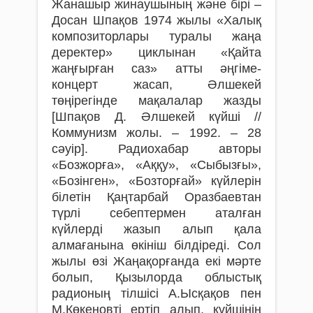
Жанашыр жинаушының және бірі –
Досан Шпақов 1974 жылы «Халық
композиторлары туралы жаңа
деректер» циклынан «Қайта
жаңғырған саз» атты әңгіме-
концерт жасап, Әлшекей
төңірегінде мақалалар жазды
[Шпақов Д. Әлшекей күйші //
Коммунизм жолы. – 1992. – 28
сәуір]. Радиохабар авторы
«Бозжорға», «Аққу», «Сыбызғы»,
«Бозінген», «Бозторғай» күйлерін
білетін Қаңтарбай Оразбаевтан
түрлі себептермен аталған
күйлерді жазып алып қала
алмағанына өкініш білдіреді. Сол
жылы өзі Жаңақорғанда екі мәрте
болып, Қызылорда облыстық
радионың тілшісі А.Ысқақов пен
М.Көкеновті ертіп алып, күйшінің