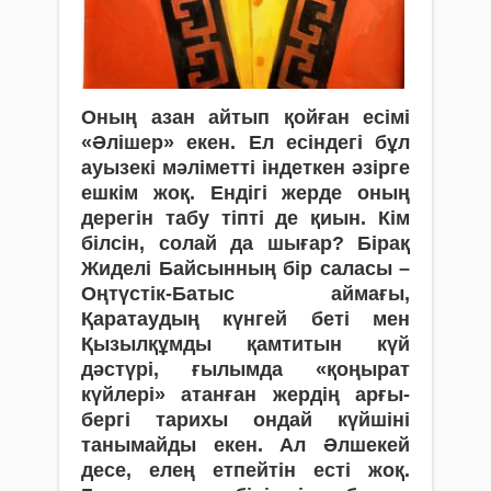
Оның азан айтып қойған есімі
«Әлішер» екен. Ел есіндегі бұл
ауызекі мәліметті індеткен әзірге
ешкім жоқ. Ендігі жерде оның
дерегін табу тіпті де қиын. Кім
білсін, солай да шығар? Бірақ
Жиделі Байсынның бір саласы –
Оңтүстік-Батыс аймағы,
Қаратаудың күнгей беті мен
Қызылқұмды қамтитын күй
дәстүрі, ғылымда «қоңырат
күйлері» атанған жердің арғы-
бергі тарихы ондай күйшіні
танымайды екен. Ал Әлшекей
десе, елең етпейтін есті жоқ.