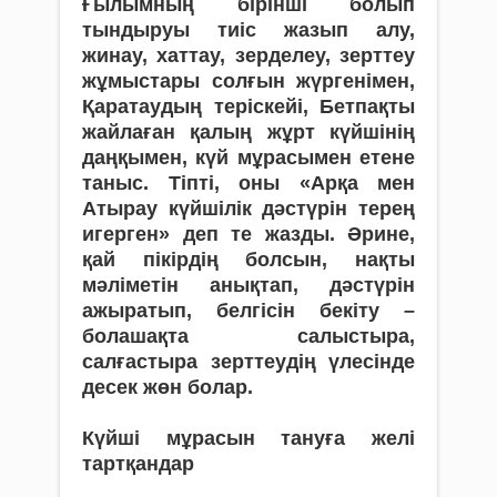
Ғылымның бірінші болып
тындыруы тиіс жазып алу,
жинау, хаттау, зерделеу, зерттеу
жұмыстары солғын жүргенімен,
Қаратаудың теріскейі, Бетпақты
жайлаған қалың жұрт күйшінің
даңқымен, күй мұрасымен етене
таныс. Тіпті, оны «Арқа мен
Атырау күйшілік дәстүрін терең
игерген» деп те жазды. Әрине,
қай пікірдің болсын, нақты
мәліметін анықтап, дәстүрін
ажыратып, белгісін бекіту –
болашақта салыстыра,
салғастыра зерттеудің үлесінде
десек жөн болар.
Күйші мұрасын
тануға желі
тартқандар