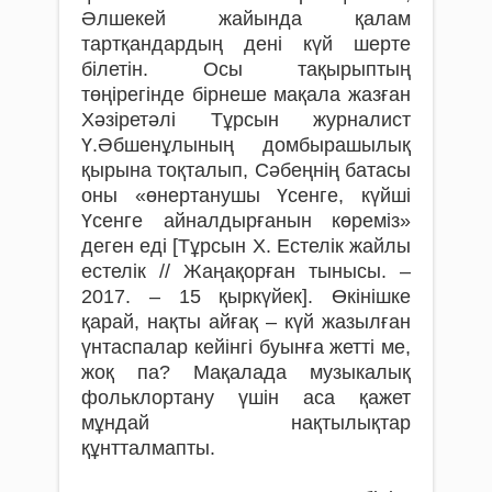
Әлшекей жайында қалам
тартқандардың дені күй шерте
білетін. Осы тақырыптың
төңірегінде бірнеше мақала жазған
Хәзіретәлі Тұрсын журналист
Ү.Әбшенұлының домбырашылық
қырына тоқталып, Сәбеңнің батасы
оны «өнертанушы Үсенге, күйші
Үсенге айналдырғанын көреміз»
деген еді [Тұрсын Х. Естелік жайлы
естелік // Жаңақорған тынысы. –
2017. – 15 қыркүйек]. Өкінішке
қарай, нақты айғақ – күй жазылған
үнтаспалар кейінгі буынға жетті ме,
жоқ па? Мақалада музыкалық
фольклортану үшін аса қажет
мұндай нақтылықтар
құнтталмапты.