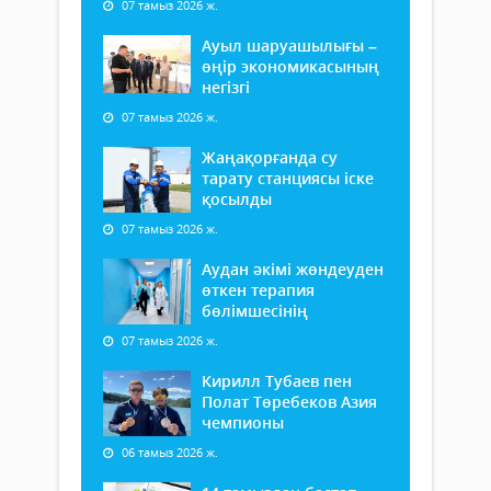
07 тамыз 2026 ж.
Ауыл шаруашылығы –
өңір экономикасының
негізгі
07 тамыз 2026 ж.
Жаңақорғанда су
тарату станциясы іске
қосылды
07 тамыз 2026 ж.
Аудан әкімі жөндеуден
өткен терапия
бөлімшесінің
07 тамыз 2026 ж.
Кирилл Тубаев пен
Полат Төребеков Азия
чемпионы
06 тамыз 2026 ж.