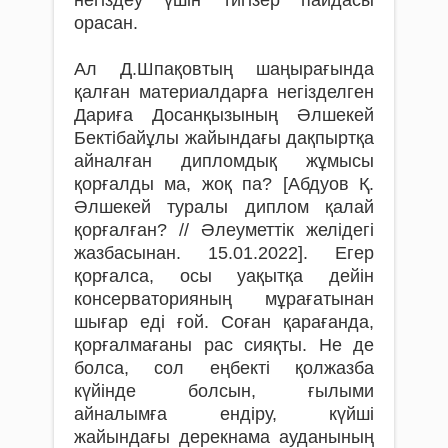
негіздеу үшін тигізер пайдасы
орасан.
Ал Д.Шпақовтың шаңырағында
қалған материалдарға негізделген
Дариға Досанқызының Әлшекей
Бектібайұлы жайындағы дақпыртқа
айналған дипломдық жұмысы
қорғалды ма, жоқ па? [Абдуов Қ.
Әлшекей туралы диплом қалай
қорғалған? // Әлеуметтік желідегі
жазбасынан. 15.01.2022]. Егер
қорғалса, осы уақытқа дейін
консерваторияның мұрағатынан
шығар еді ғой. Соған қарағанда,
қорғалмағаны рас сияқты. Не де
болса, сол еңбекті қолжазба
күйінде болсын, ғылыми
айналымға ендіру, күйші
жайындағы дерекнама ауданының