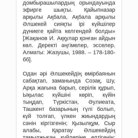
домбырашылардың орындауында
эфирге шықты. Қайыпназар
арқылы Ақбала, Ақбала арқылы
Әлшекей сияқты ірі күйшілер
дүниеге қайта келгендей болды»
[Жақанов И. Аққулар қонған айдын
көл. Деректі әңгімелер, эсселер.
Алматы: Жазушы, 1988. – 178-180-
бб].
Одан әрі Әлшекейдің өмірбаянын
сабақтап, заманында Созақ, Шу,
Арқа жағына барып, серілік құрып,
Ықылас күйшіні көріп, күйін
тыңдап, Түркістан, Әулиеата,
Ташкент базарының гүлі болып,
күй толғап, үлкен жиындардың
сәнін кіргізгенін; Қызылқұм, Сыр
алабы, Қаратау Әлшекейдің
тамылжыған күйлеріне елтігенін;