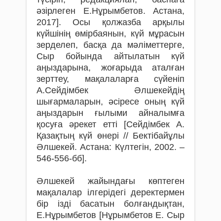
әзірлеген Е.Нұрымбетов. Астана,
2017]. Осы қолжазба арқылы
күйшінің өмірбаянын, күй мұрасын
зерделеп, басқа да мәліметтерге,
Сыр бойында айтылатын күй
аңыздарына, жоғарыда аталған
зерттеу, мақалаларға сүйеніп
А.Сейдімбек Әлшекейдің
шығармаларын, әсіресе оның күй
аңыздарын ғылыми айналымға
қосуға әрекет етті [Сейдімбек А.
Қазақтың күй өнері // Бектібайұлы
Әлшекей. Астана: Күлтегін, 2002. –
546-556-бб].
Әлшекей жайындағы көптеген
мақалалар ілгерідегі деректермен
бір ізді басатын болғандықтан,
Е.Нұрымбетов [Нұрымбетов Е. Сыр