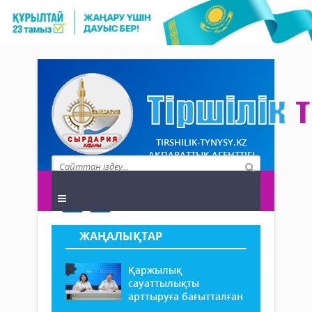
TIRSHILIK-TYNYSY.KZ
АҚПАРАТТЫҚ АГЕНТТІГІ
ЖАҢАЛЫҚТАР
Қаржылық
сауаттылықты
арттыруға бағытталған