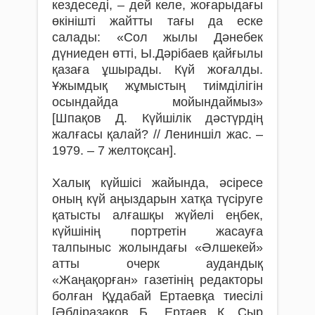
кездеседі, – дей келе, жоғарыдағы
өкінішті жайтты тағы да еске
салады: «Сол жылы Дәнебек
дүниеден өтті, Ы.Дәрібаев қайғылы
қазаға ұшырады. Күй жоғалды.
Ұжымдық жұмыстың тиімділігін
осындайда мойындаймыз»
[Шпақов Д. Күйшілік дәстүрдің
жалғасы қалай? // Лениншіл жас. –
1979. – 7 желтоқсан].
Халық күйшісі жайында, әсіресе
оның күй аңыздарын хатқа түсіруге
қатысты алғашқы жүйелі еңбек,
күйшінің портретін жасауға
талпыныс жолындағы «Әлшекей»
атты очерк аудандық
«Жаңақорған» газетінің редакторы
болған Құдабай Ертаевқа тиесілі
[Әбдіразақов Б., Ертаев Қ. Сыр