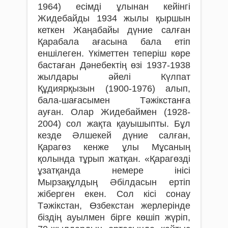
1964) есімді ұлынан кейінгі
Жидебайды 1934 жылы қыршын
кеткен Жаңабайы дүние салған
Қарабала ағасына бала етіп
еншілеген. Үкіметтен теперіш көре
бастаған Дәнебектің өзі 1937-1938
жылдары әйелі Күлпат
Құдиярқызын (1900-1976) алып,
бала-шағасымен Тәжікстанға
ауған. Олар Жидебаймен (1928-
2004) сол жақта қауышыпты. Бұл
кезде Әлшекей дүние салған,
Қарагөз кенже ұлы Мұсаның
қолында тұрып жатқан. «Қарагөзді
ұзатқанда немере інісі
Мырзақұлдың Әбілдасын ертіп
жіберген екен. Сол кісі сонау
Тәжікстан, Өзбекстан жерлерінде
біздің ауылмен бірге көшіп жүріп,