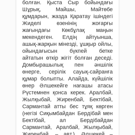
болған. Қыста Сыр бойындағы
Шұрық, Майшы, Майтөбе
құмдарын, жазда Қаратау ішіндегі
Жиделі өзенінің жоғарғы
жағындағы Көкбұлақ маңын
мекендеген. Елдің айтуынша,
ашық-жарқын мінезді, ұшқыр ойлы,
ойындағысын бүкпей бетке
айтатын өткір жігіт болған деседі.
Домбырашылық пен әншілік
өнерге, серілік сауық-сайранға
құмар болыпты. Алайда, күйшілік
өнер Әлшекейге нағашы атасы
Рүстемнен қонса керек. Аралбай,
Жылқыбай, Жиренбай, Бектібай,
Сармантай атты бес тұяқ көрген
(негізі Сиқымбайдан Бердібай мен
Бектібай, ал Бердібайдан
Сармантай, Аралбай, Жылқыбай,
Жиренбай. – авт.). Әлшекей –