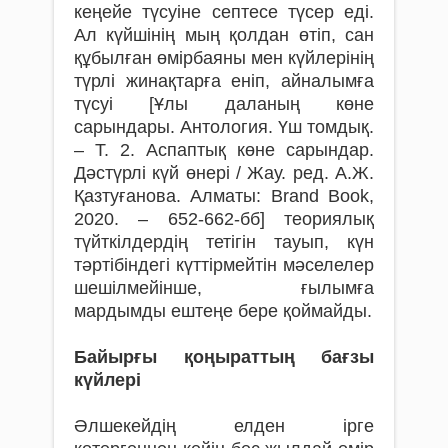
кеңейе түсуіне септесе түсер еді.
Ал күйшінің мың қолдан өтіп, сан
құбылған өмірбаяны мен күйлерінің
түрлі жинақтарға еніп, айналымға
түсуі [Ұлы даланың көне
сарындары. Антология. Үш томдық.
– Т. 2. Аспаптық көне сарындар.
Дәстүрлі күй өнері / Жау. ред. А.Ж.
Қазтуғанова. Алматы: Brand Book,
2020. – 652-662-бб] теориялық
түйткілдердің тетігін тауып, күн
тәртібіндегі күттірмейтін мәселелер
шешілмейінше, ғылымға
мардымды ештеңе бере қоймайды.
Байырғы қоңыраттың бағзы
күйлері
Әлшекейдің елден ірге