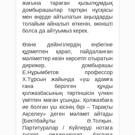
жағына тараған қызылқұмдық
домбырашылар тартқан нұсқасы
мен өңірде айтылатын аңыздарды
толайым айналып өткенін, өкінішті
болса да айтуымыз керек.
Өзіне дейінгілердің еңбегіне
құрметпен қарап, пайдаланған
мәліметтер көзін көрсетіп отыратын
дирижер, домбырашы
Е.Нұрымбетов профессор
Х.Тұрсын жайында «үш адамға
ғана берілген құнды
қолжазбасының төртіншісін үлкен
үмітпен маған ұсынды. Қолжазбаға
ие болған үш кісінің бірі – Тарақты
Ақселеу» деген мәлімет айтады
[Бектібайұлы Ә.Толқын.
Партитуралар / Күйлерді нотаға
түсіріп, редакциялап, баспаға