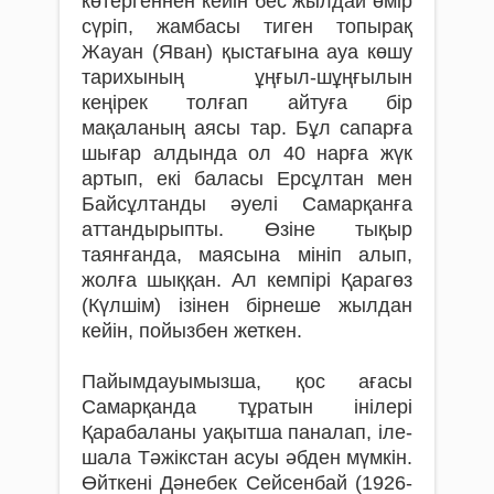
көтергеннен кейін бес жылдай өмір
сүріп, жамбасы тиген топырақ
Жауан (Яван) қыстағына ауа көшу
тарихының ұңғыл-шұңғылын
кеңірек толғап айтуға бір
мақаланың аясы тар. Бұл сапарға
шығар алдында ол 40 нарға жүк
артып, екі баласы Ерсұлтан мен
Байсұлтанды әуелі Самарқанға
аттандырыпты. Өзіне тықыр
таянғанда, маясына мініп алып,
жолға шыққан. Ал кемпірі Қарагөз
(Күлшім) ізінен бірнеше жылдан
кейін, пойызбен жеткен.
Пайымдауымызша, қос ағасы
Самарқанда тұратын інілері
Қарабаланы уақытша паналап, іле-
шала Тәжікстан асуы әбден мүмкін.
Өйткені Дәнебек Сейсенбай (1926-