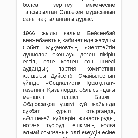
болса, зерттеу мекемесіне
тапсырылған Әлшекей мұрасының
саны нақтыланғаны дұрыс.
1966 жылы ғалым Бейсенбай
Кенжебаевтың кабинетінде жазушы
Сәбит Мұқановтың «Зерттейтін
дүниелер екен-ау» деген пікірін
естіп, елге келген соң Шиелі
аудандық партия комитетінің
хатшысы Дүйсенбі Смайыловтың
үйінде «Социалистік Қазақстан»
газетінің Қызылорда облысындағы
меншікті тілшісі Байжігіт
Әбдіразақов үшеуі күй жайында
сұхбат құрып отырғанда,
«Әлшекей күйлерін жинастыруды,
нотаға түсіруді ешкімнің қолға
алмай отырғанын әлгі екеудің есіне