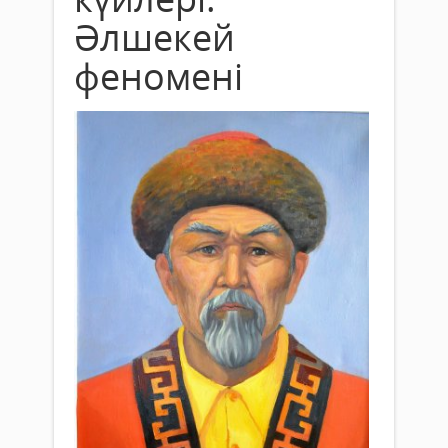
Әлшекей
феномені