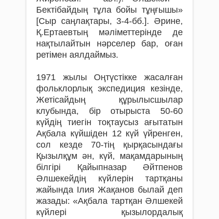
Бектібайдың тұла бойы тұңғышы»
[Сыр саңлақтары, 3-4-бб.]. Әрине,
Қ.Ертаевтың мәліметтерінде де
нақтылайтын нәрселер бар, оған
ретімен аялдаймыз.
1971 жылы Оңтүстікке жасалған
фольклорлық экспедиция кезінде,
Жетісайдың құрылысшылар
клубында, бір отырыста 50-60
күйдің тиегін тоқтаусыз ағытатын
Ақбала күйшіден 12 күй үйренген,
сол кезде 70-тің қырқасындағы
Қызылқұм ән, күй, мақамдарының
білгірі Қайыпназар Әйтпенов
Әлшекейдің күйлерін тартқаны
жайында Ілия Жақанов былай деп
жазады: «Ақбала тартқан Әлшекей
күйлері қызылордалық