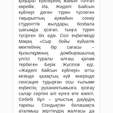
қоңырат күйлерінің жайын толғап
көрейік. Иә, Жиделі Байсын
күйлері деген түрен түспеген
тақырыптың аужайын сонау
студенттік жылдары, бозбала
шағымда қозғап, тыңға түрен
түсірген біз едік. Сол еңбегімізді
Мақаң «Сыр бойы күйшілік
мектебінің бір сағасы –
Қызылқұмның домбырашылық
үлгісі туралы алғаш қалам
тербеген Берік Жүсіпов еді.
«Жиделі байсын күйлері» атты
кезінде қазақтың күй өнерінде
сенсация тудырған осы ғылыми
еңбектің руханиятымызға қозғау
салар серпіні әлі күнге өте өзекті.
Себебі бұл – ұлыстық дәуірдің
тарихы. Сондықтан болашақта
аталмыш зерттеудің жалғасы да