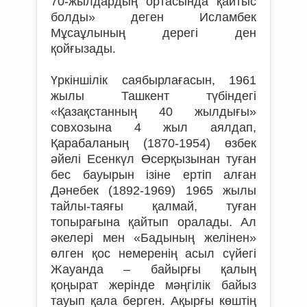
70-жылдардың ортасында қайтыс
болды» деген Исламбек
Мұсаұлының дерегі ден
қойғызады.
Үркіншілік саябырлағасын, 1961
жылы Ташкент түбіндегі
«Қазақстанның 40 жылдығы»
совхозына 4 жыл аялдап,
Қарабаланың (1870-1954) өзбек
әйелі Есенкүл Өсерқызынан туған
бес бауырын ізіне ертіп алған
Дәнебек (1892-1969) 1965 жылы
тайлы-таяғы қалмай, туған
топырағына қайтып оралады. Ал
әкелері мен «Бадының желінен»
өлген қос немеренің асыл сүйегі
Жауанда – байырғы қалың
қоңырат жерінде мәңгілік байыз
тауып қала берген. Ақырғы көштің