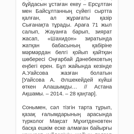
бұйдасын ұстаған екеу – Ерсұлтан
мен Байсұлтанның сүйегі сыртта
қалған, ал жұрағаты қазір
Сығанақта тұрады. Араға 71 жыл
салып, Жауанға барып, зиярат
жасап, «Шахидон» зиратында
жатқан бабасының қабіріне
мәрмәрдан белгі қойып қайтқан
шөбересі Оңғарбай Дәнебековтың
еңбегі ерен. Бұл жайында кезінде
А.Уайсова жазған болатын
[Уайсова А. Әлшекейдей күйші
өткен Алашымды… // Астана
Ақшамы. – 2014. – 28 қаңтар].
Сонымен, сәл тізгін тарта тұрып,
қазақ ғалымдарының арасында
түрколог Мақсат Мұхитденовтен
басқа ешкім еске алмаған байырғы