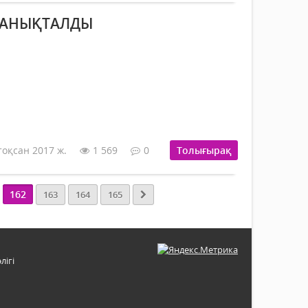
 АНЫҚТАЛДЫ
тоқсан 2017 ж.
1 569
0
Толығырақ
162
163
164
165
лігі