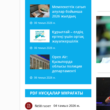
Мемлекеттік сатып
алулар бойынша
2026 жылдың
06 тамыз 2026 ж.
Құрылтай – елдің
ертеңі үшін ортақ
жауапкершілік
06 тамыз 2026 ж.
Open Air:
Қызылорда
облысы полиция
департаменті
06 тамыз 2026 ж.
PDF НҰСҚАЛАР МҰРАҒАТЫ
04 тамыз 2026 ж.
№58 газет