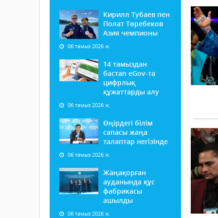
Кирилл Тубаев пен
Полат Төребеков
Азия чемпионы
06 тамыз 2026 ж.
14 тамыздан
бастап еGov-та
цифрлық
құжаттарды алу
06 тамыз 2026 ж.
Өңірдегі білім
сапасы жаңа
талаптар негізінде
06 тамыз 2026 ж.
Жаңақорған
ауданында құс
фабрикасы
ашылды
06 тамыз 2026 ж.