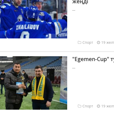
жеңді
...
Спорт
19 жел
"Egemen-Cup" т
...
Спорт
19 жел