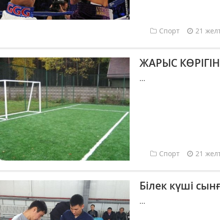
Спорт
21 жел
ЖАРЫС КӨРІГІ
...
Спорт
21 жел
Білек күші сынғ
...