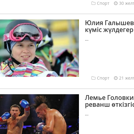
Спорт
30 жел
Юлия Галышев
күміс жүлдегер
...
Спорт
21 жел
Лемье Головки
реванш өткізгіс
...