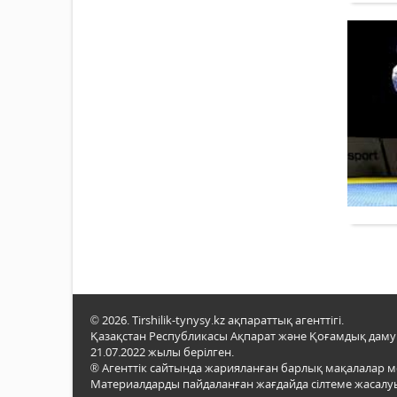
© 2026. Tirshilik-tynysy.kz ақпараттық агенттігі.
Қазақстан Республикасы Ақпарат және Қоғамдық даму м
21.07.2022 жылы берілген.
® Агенттік сайтында жарияланған барлық мақалалар 
Материалдарды пайдаланған жағдайда сілтеме жасалуы