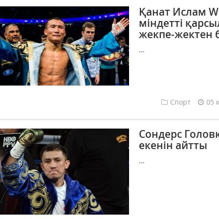
Қанат Ислам W
міндетті қарсы
жекпе-жектен 
...
Спорт
05 
Сондерс Голов
екенін айтты
...