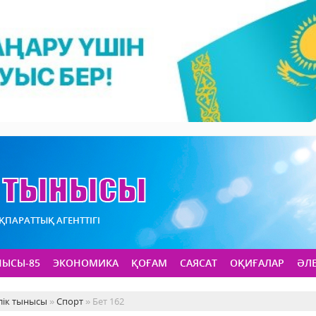
АҚПАРАТТЫҚ АГЕНТТІГІ
НЫСЫ-85
ЭКОНОМИКА
ҚОҒАМ
САЯСАТ
ОҚИҒАЛАР
ӘЛ
лік тынысы
»
Спорт
» Бет 162