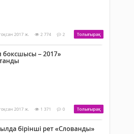
тоқсан 2017 ж.
2 774
2
Толығырақ
 боксшысы – 2017»
танды
тоқсан 2017 ж.
1 371
0
Толығырақ
ылда бірінші рет «Слованды»