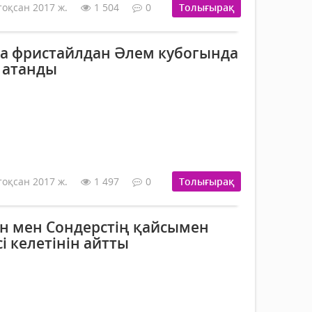
тоқсан 2017 ж.
1 504
0
Толығырақ
а фристайлдан Әлем кубогында
 атанды
тоқсан 2017 ж.
1 497
0
Толығырақ
н мен Сондерстің қайсымен
і келетінін айтты