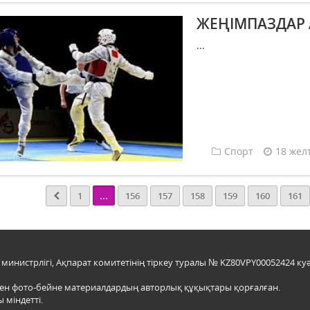
ЖЕҢІМПАЗДАР
...
Спорт
18 жел
...
1
156
157
158
159
160
161
инистрлігі, Ақпарат комитетінің тіркеу туралы № KZ80VPY00052424 куә
мен фото-бейне материалдардың авторлық құқықтары қорғалған.
 міндетті.