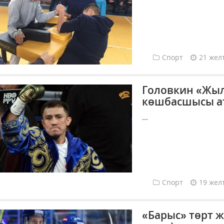
Спорт
21 жел
Головкин «Жыл
көшбасшысы а
...
Спорт
19 жел
«Барыс» төрт ж