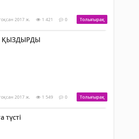
тоқсан 2017 ж.
1 421
0
Толығырақ
Н ҚЫЗДЫРДЫ
тоқсан 2017 ж.
1 549
0
Толығырақ
а түсті