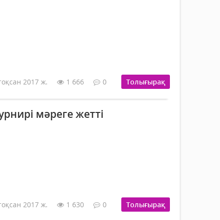
тоқсан 2017 ж.
1 666
0
Толығырақ
урнирі мәреге жетті
тоқсан 2017 ж.
1 630
0
Толығырақ