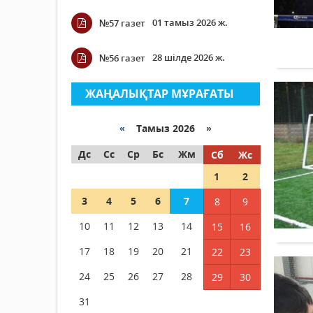
01 тамыз 2026 ж.
№57 газет
28 шілде 2026 ж.
№56 газет
ЖАҢАЛЫҚТАР МҰРАҒАТЫ
«
Тамыз 2026 »
Дс
Сс
Ср
Бс
Жм
Сб
Жс
1
2
3
4
5
6
7
8
9
10
11
12
13
14
15
16
17
18
19
20
21
22
23
24
25
26
27
28
29
30
31