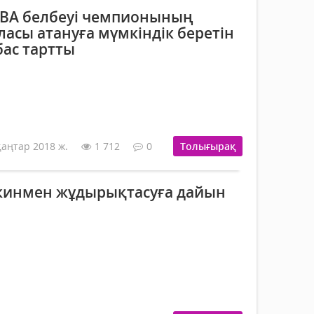
BA белбеуі чемпионының
ласы атануға мүмкіндік беретін
бас тартты
қаңтар 2018 ж.
1 712
0
Толығырақ
кинмен жұдырықтасуға дайын