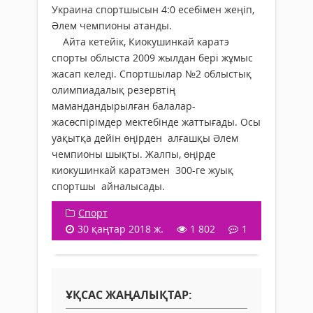
Украина спортшысын 4:0 есебімен жеңіп,
Әлем чемпионы атанды.
Айта кетейік, Киокушинкай каратэ
спорты облыста 2009 жылдан бері жұмыс
жасап келеді. Спортшылар №2 облыстық
олимпиадалық резервтің
мамандандырылған балалар-
жасөспірімдер мектебінде жаттығады. Осы
уақытқа дейін өңірден алғашқы Әлем
чемпионы шықты. Жалпы, өңірде
киокушинкай каратэмен 300-ге жуық
спортшы айналысады.
Спорт
30 қаңтар 2018 ж.
1 802
1
ҰҚСАС ЖАҢАЛЫҚТАР: