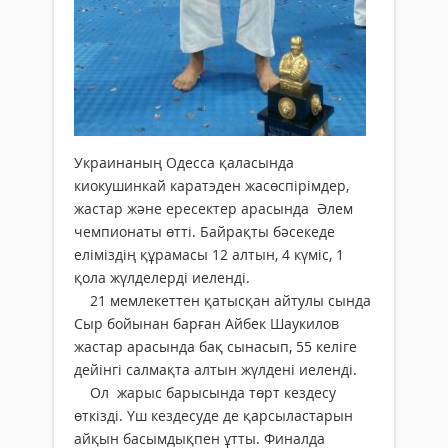
Украинаның Одесса қаласында
киокушинкай каратэден жасөспірімдер,
жастар және ересектер арасында Әлем
чемпионаты өтті. Байрақты бәсекеде
еліміздің құрамасы 12 алтын, 4 күміс, 1
қола жүлделерді иеленді.
21 мемлекеттен қатысқан айтулы сында
Сыр бойынан барған Айбек Шаукилов
жастар арасында бақ сынасып, 55 келіге
дейінгі салмақта алтын жүлдені иеленді.
Ол жарыс барысында төрт кездесу
өткізді. Үш кездесуде де қарсыластарын
айқын басымдықпен ұтты. Финалда