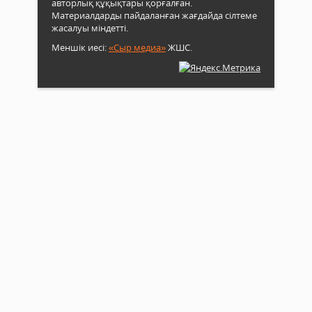
авторлық құқықтары қорғалған.
Материалдарды пайдаланған жағдайда сілтеме
жасалуы міндетті.
Меншік иесі:
«Сыр медиа»
ЖШС.