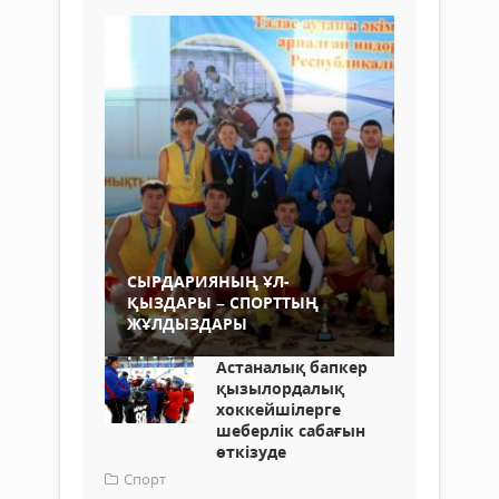
СЫРДАРИЯНЫҢ ҰЛ-
ҚЫЗДАРЫ – СПОРТТЫҢ
ЖҰЛДЫЗДАРЫ
Астаналық бапкер
қызылордалық
хоккейшілерге
шеберлік сабағын
өткізуде
Спорт