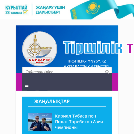
TIRSHILIK-TYNYSY.KZ
АҚПАРАТТЫҚ АГЕНТТІГІ
ЖАҢАЛЫҚТАР
Кирилл Тубаев пен
Полат Төребеков Азия
чемпионы