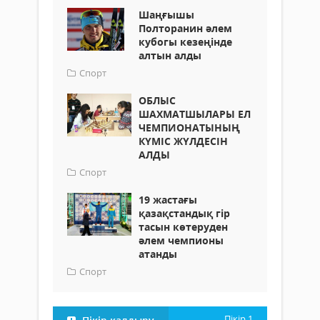
Шаңғышы
Полторанин әлем
кубогы кезеңінде
алтын алды
Спорт
ОБЛЫС
ШАХМАТШЫЛАРЫ ЕЛ
ЧЕМПИОНАТЫНЫҢ
КҮМІС ЖҮЛДЕСІН
АЛДЫ
Спорт
19 жастағы
қазақстандық гір
тасын көтеруден
әлем чемпионы
атанды
Спорт
Пікір
1