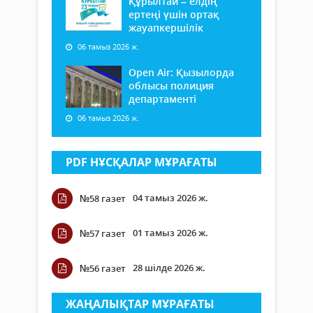
Құрылтай – елдің
ертеңі үшін ортақ
жауапкершілік
06 тамыз 2026 ж.
Open Air: Қызылорда
облысы полиция
департаменті
06 тамыз 2026 ж.
PDF НҰСҚАЛАР МҰРАҒАТЫ
04 тамыз 2026 ж.
№58 газет
01 тамыз 2026 ж.
№57 газет
28 шілде 2026 ж.
№56 газет
ЖАҢАЛЫҚТАР МҰРАҒАТЫ