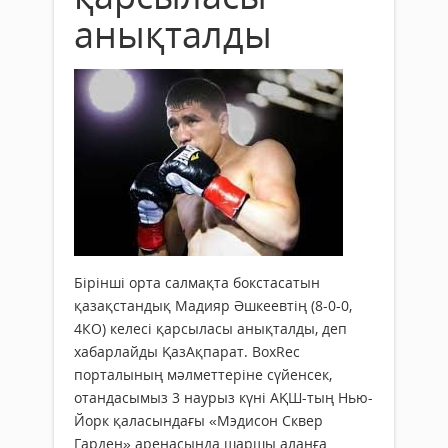
анықталды
Бірінші орта салмақта бокстасатын
қазақстандық Мадияр Әшкеевтің (8-0-0,
4КО) келесі қарсыласы анықталды, деп
хабарлайды ҚазАқпарат. BoxRec
порталының мәлметтеріне сүйенсек,
отандасымыз 3 наурыз күні АҚШ-тың Нью-
Йорк қаласындағы «Мэдисон Сквер
Гарден» аренасында шаршы алаңға