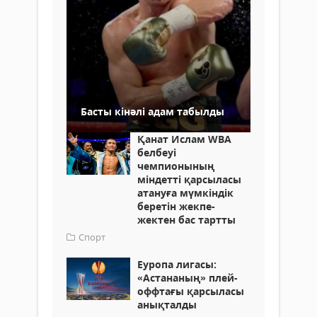
Басты кінәлі адам табылды
Қанат Ислам WBA
белбеуі
чемпионының
міндетті қарсыласы
атануға мүмкіндік
беретін жекпе-
жектен бас тартты
Спорт
Еуропа лигасы:
«Астананың» плей-
оффтағы қарсыласы
анықталды