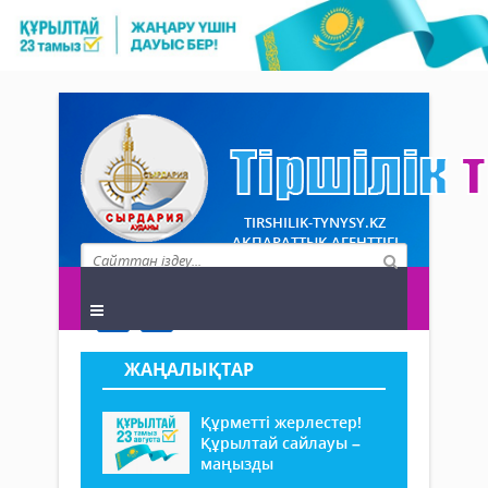
TIRSHILIK-TYNYSY.KZ
АҚПАРАТТЫҚ АГЕНТТІГІ
ЖАҢАЛЫҚТАР
Құрметті жерлестер!
Құрылтай сайлауы –
маңызды