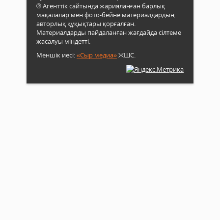
® Агенттік сайтында жарияланған барлық
мақалалар мен фото-бейне материалдардың
авторлық құқықтары қорғалған.
Материалдарды пайдаланған жағдайда сілтеме
жасалуы міндетті.
Меншік иесі:
«Сыр медиа»
ЖШС.