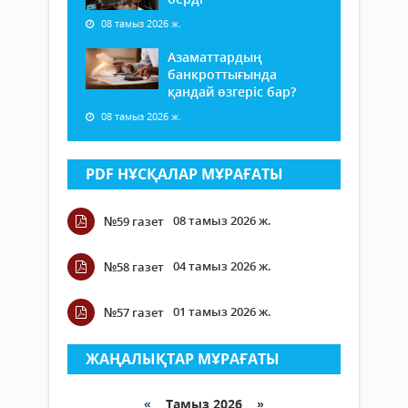
08 тамыз 2026 ж.
Азаматтардың
банкроттығында
қандай өзгеріс бар?
08 тамыз 2026 ж.
PDF НҰСҚАЛАР МҰРАҒАТЫ
08 тамыз 2026 ж.
№59 газет
04 тамыз 2026 ж.
№58 газет
01 тамыз 2026 ж.
№57 газет
ЖАҢАЛЫҚТАР МҰРАҒАТЫ
«
Тамыз 2026 »