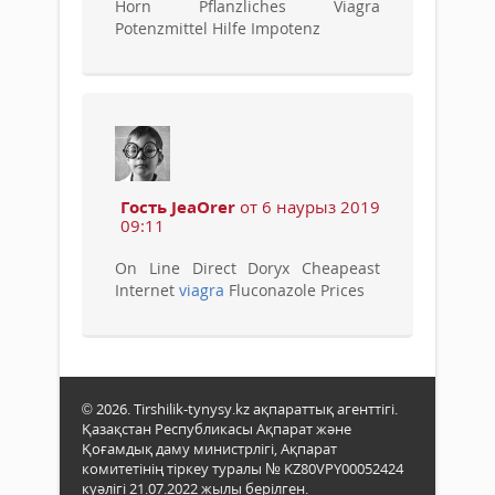
Horn Pflanzliches Viagra
Potenzmittel Hilfe Impotenz
Гость JeaOrer
от 6 наурыз 2019
09:11
On Line Direct Doryx Cheapeast
Internet
viagra
Fluconazole Prices
© 2026. Tirshilik-tynysy.kz ақпараттық агенттігі.
Қазақстан Республикасы Ақпарат және
Қоғамдық даму министрлігі, Ақпарат
комитетінің тіркеу туралы № KZ80VPY00052424
куәлігі 21.07.2022 жылы берілген.