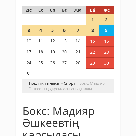
Дс
Сс
Ср
Бс
Жм
Сб
Жс
1
2
3
4
5
6
7
8
9
10
11
12
13
14
15
16
17
18
19
20
21
22
23
24
25
26
27
28
29
30
31
Тіршілік тынысы
»
Спорт
» Бокс: Мадияр
Әшкеевтің қарсыласы анықталды
Бокс: Мадияр
Әшкеевтің
қарсыласы