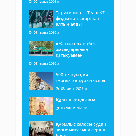
09 тамыз 2026 ж.
Тарихи жеңіс: Team KZ
фиджитал-спорттан
алтын алды
09 тамыз 2026 ж.
«Жасыл ел» еңбек
жасақтарының
қатысуымен
09 тамыз 2026 ж.
500-ге жуық үй
тұрғызған құрылысшы
08 тамыз 2026 ж.
Құрыш қолды ана
08 тамыз 2026 ж.
Құрылыс саласы аудан
экономикасына серпін
берді