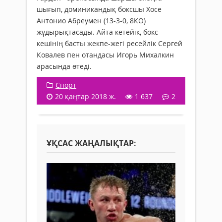
шығып, доминикандық боксшы Хосе
Антонио Абреумен (13-3-0, 8КО)
жұдырықтасады. Айта кетейік, бокс
кешінің басты жекпе-жегі ресейлік Сергей
Ковалев пен отандасы Игорь Михалкин
арасында өтеді.
Спорт
20 қаңтар 2018 ж.
1 637
2
ҰҚСАС ЖАҢАЛЫҚТАР: